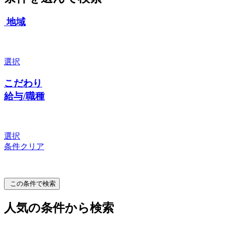
地域
選択
こだわり
給与/職種
選択
条件クリア
この条件で検索
人気の条件から検索