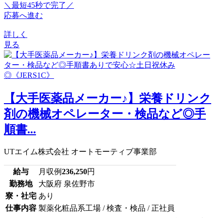
＼最短45秒で完了／
応募へ進む
詳しく
見る
【大手医薬品メーカー♪】栄養ドリンク
剤の機械オペレーター・検品など◎手
順書...
UTエイム株式会社 オートモーティブ事業部
給与
月収例
236,250
円
勤務地
大阪府 泉佐野市
寮・社宅
あり
仕事内容
製薬化粧品系工場 / 検査・検品 / 正社員