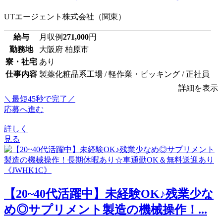
UTエージェント株式会社（関東）
給与
月収例
271,000
円
勤務地
大阪府 柏原市
寮・社宅
あり
仕事内容
製薬化粧品系工場 / 軽作業・ピッキング / 正社員
詳細を表示
＼最短45秒で完了／
応募へ進む
詳しく
見る
【20~40代活躍中】未経験OK♪残業少な
め◎サプリメント製造の機械操作！...