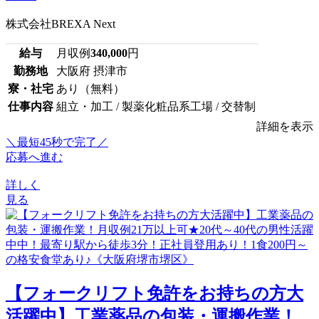
株式会社BREXA Next
給与
月収例
340,000
円
勤務地
大阪府 摂津市
寮・社宅
あり（無料）
仕事内容
組立・加工 / 製薬化粧品系工場 / 交替制
詳細を表示
＼最短45秒で完了／
応募へ進む
詳しく
見る
【フォークリフト免許をお持ちの方大
活躍中】工業薬品の包装・運搬作業！