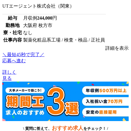
UTエージェント株式会社（関東）
給与
月収例
244,000
円
勤務地
大阪府 枚方市
寮・社宅
なし
仕事内容
製薬化粧品系工場 / 検査・検品 / 正社員
詳細を表示
＼最短45秒で完了／
応募へ進む
詳しく
見る
おすすめ求人
\ 質問に答えて、
をチェック！ /