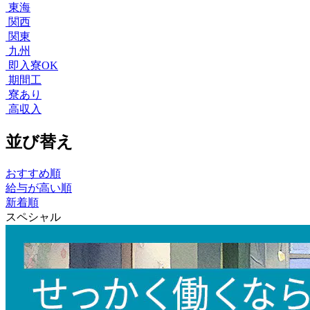
東海
関西
関東
九州
即入寮OK
期間工
寮あり
高収入
並び替え
おすすめ順
給与が高い順
新着順
スペシャル