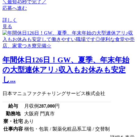
＼最短45秒で完了／
応募へ進む
詳しく
見る
年間休日126日！GW、夏季、年末年始
の大型連休アリ♪収入もお休みも安定
し...
日本マニュファクチャリングサービス株式会社
給与
月収例
287,000
円
勤務地
大阪府 門真市
寮・社宅
あり
仕事内容
梱包・包装 / 製薬化粧品系工場 / 交替制