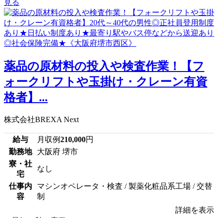
見る
薬品の原材料の投入や検査作業！【フ
ォークリフトや玉掛け・クレーン有資
格者】...
株式会社BREXA Next
給与
月収例
210,000
円
勤務地
大阪府 堺市
寮・社
なし
宅
仕事内
マシンオペレータ・検査 / 製薬化粧品系工場 / 交替
容
制
詳細を表示