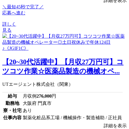
詳細を表示
＼最短45秒で完了／
応募へ進む
詳しく
見る
【20~30代活躍中】【月収27万円可】コ
ツコツ作業☆医薬品製造の機械オペ...
UTエージェント株式会社（関東）
給与
月収例
276,000
円
勤務地
大阪府 門真市
寮・社宅
あり
仕事内容
製薬化粧品系工場 / 機械操作・製造補助 / 正社員
詳細を表示