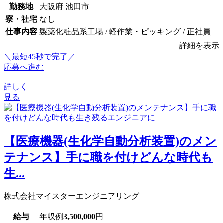
勤務地
大阪府 池田市
寮・社宅
なし
仕事内容
製薬化粧品系工場 / 軽作業・ピッキング / 正社員
詳細を表示
＼最短45秒で完了／
応募へ進む
詳しく
見る
【医療機器(生化学自動分析装置)のメン
テナンス】手に職を付けどんな時代も
生...
株式会社マイスターエンジニアリング
給与
年収例
3,500,000
円