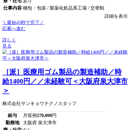
寮・社宅
あり
仕事内容
梱包・包装 / 製薬化粧品系工場 / 交替制
詳細を表示
＼最短45秒で完了／
応募へ進む
詳しく
見る
［派］医療用ゴム製品の製造補助／時
給1400円／／未経験可＜大阪府泉大津市
＞
株式会社サンキョウテクノスタッフ
給与
月収例
270,000
円
勤務地
大阪府 泉大津市
寮・社宅
なし