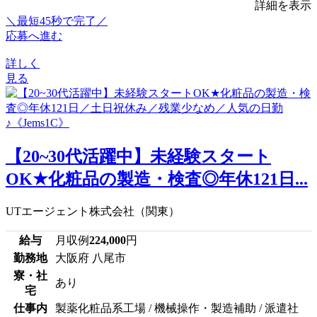
詳細を表示
＼最短45秒で完了／
応募へ進む
詳しく
見る
【20~30代活躍中】未経験スタート
OK★化粧品の製造・検査◎年休121日...
UTエージェント株式会社（関東）
給与
月収例
224,000
円
勤務地
大阪府 八尾市
寮・社
あり
宅
仕事内
製薬化粧品系工場 / 機械操作・製造補助 / 派遣社