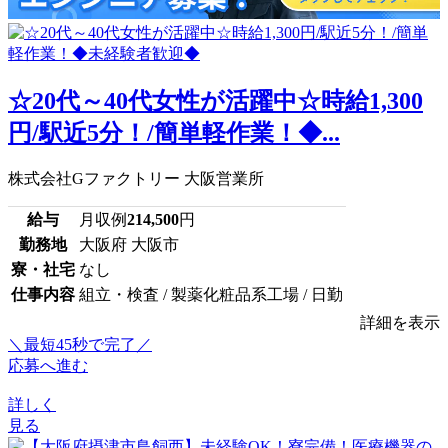
☆20代～40代女性が活躍中☆時給1,300
円/駅近5分！/簡単軽作業！◆...
株式会社Gファクトリー 大阪営業所
給与
月収例
214,500
円
勤務地
大阪府 大阪市
寮・社宅
なし
仕事内容
組立・検査 / 製薬化粧品系工場 / 日勤
詳細を表示
＼最短45秒で完了／
応募へ進む
詳しく
見る