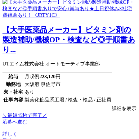
【大手医薬品メーカー】ビタミン剤の
製造補助/機械OP・検査など◎手順書あ
り...
UTエイム株式会社 オートモーティブ事業部
給与
月収例
223,120
円
勤務地
大阪府 泉佐野市
寮・社宅
あり
仕事内容
製薬化粧品系工場 / 検査・検品 / 正社員
詳細を表示
＼最短45秒で完了／
応募へ進む
詳しく