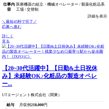
仕事内
医療機器の組立・機械オペレーター / 製薬化粧品系
容
工場 / 交替制
詳細を表示
＼最短45秒で完了／
応募へ進む
詳しく
見る
【20~30代活躍中】【日勤&土日祝休
み】未経験OK♪化粧品の製造オペレ
ー...
UTエージェント株式会社（関東）
給与
月収例
218,000
円