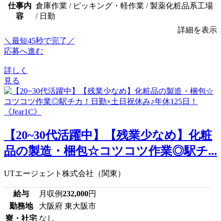
仕事内
倉庫作業 / ピッキング・軽作業 / 製薬化粧品系工場
容
/ 日勤
詳細を表示
＼最短45秒で完了／
応募へ進む
詳しく
見る
【20~30代活躍中】【残業少なめ】化粧
品の製造・梱包☆コツコツ作業◎駅チ...
UTエージェント株式会社（関東）
給与
月収例
232,000
円
勤務地
大阪府 東大阪市
寮・社宅
なし