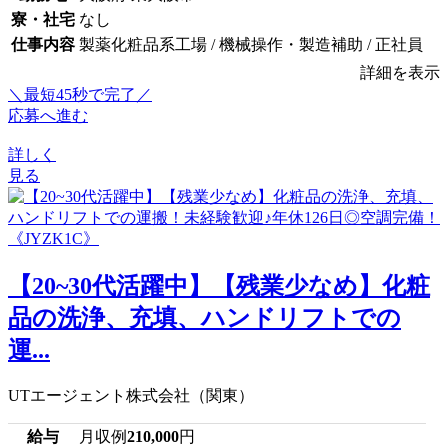
寮・社宅
なし
仕事内容
製薬化粧品系工場 / 機械操作・製造補助 / 正社員
詳細を表示
＼最短45秒で完了／
応募へ進む
詳しく
見る
【20~30代活躍中】【残業少なめ】化粧
品の洗浄、充填、ハンドリフトでの
運...
UTエージェント株式会社（関東）
給与
月収例
210,000
円