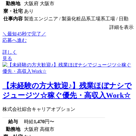
勤務地
大阪府 大阪市
寮・社宅
あり
仕事内容
製造エンジニア / 製薬化粧品系工場系工場 / 日勤
詳細を表示
＼最短45秒で完了／
応募へ進む
詳しく
見る
【未経験の方大歓迎♪】残業ほぼナシで
ジュージツ☆稼ぐ優先・高収入Work☆
株式会社綜合キャリアオプション
給与
時給
1,470
円〜
勤務地
大阪府 高槻市