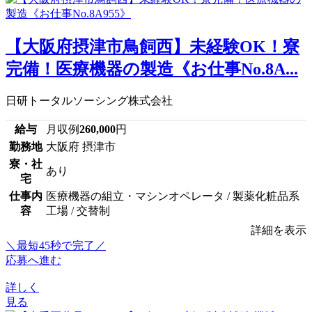
【大阪府摂津市鳥飼西】未経験OK！寮
完備！医療機器の製造《お仕事No.8A...
日研トータルソーシング株式会社
給与
月収例
260,000
円
勤務地
大阪府 摂津市
寮・社
あり
宅
仕事内
医療機器の組立・マシンオペレータ / 製薬化粧品系
容
工場 / 交替制
詳細を表示
＼最短45秒で完了／
応募へ進む
詳しく
見る