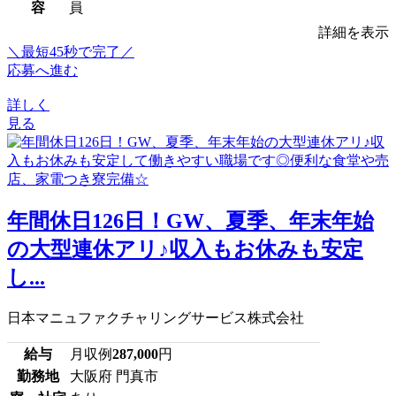
容
員
詳細を表示
＼最短45秒で完了／
応募へ進む
詳しく
見る
年間休日126日！GW、夏季、年末年始
の大型連休アリ♪収入もお休みも安定
し...
日本マニュファクチャリングサービス株式会社
給与
月収例
287,000
円
勤務地
大阪府 門真市