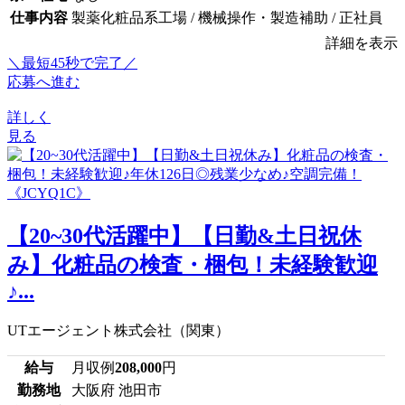
仕事内容
製薬化粧品系工場 / 機械操作・製造補助 / 正社員
詳細を表示
＼最短45秒で完了／
応募へ進む
詳しく
見る
【20~30代活躍中】【日勤&土日祝休
み】化粧品の検査・梱包！未経験歓迎
♪...
UTエージェント株式会社（関東）
給与
月収例
208,000
円
勤務地
大阪府 池田市