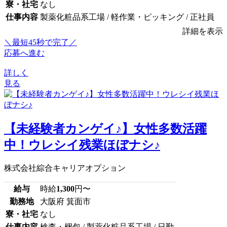
寮・社宅
なし
仕事内容
製薬化粧品系工場 / 軽作業・ピッキング / 正社員
詳細を表示
＼最短45秒で完了／
応募へ進む
詳しく
見る
【未経験者カンゲイ♪】女性多数活躍
中！ウレシイ残業ほぼナシ♪
株式会社綜合キャリアオプション
給与
時給
1,300
円〜
勤務地
大阪府 箕面市
寮・社宅
なし
仕事内容
検査・梱包 / 製薬化粧品系工場 / 日勤