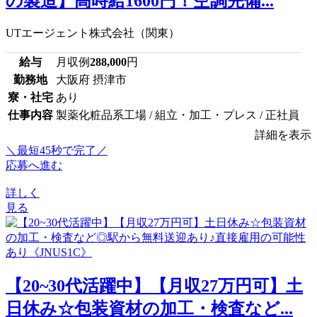
の製造】高時給1600円！空調完備...
UTエージェント株式会社（関東）
給与
月収例
288,000
円
勤務地
大阪府 摂津市
寮・社宅
あり
仕事内容
製薬化粧品系工場 / 組立・加工・プレス / 正社員
詳細を表示
＼最短45秒で完了／
応募へ進む
詳しく
見る
【20~30代活躍中】【月収27万円可】土
日休み☆包装資材の加工・検査など...