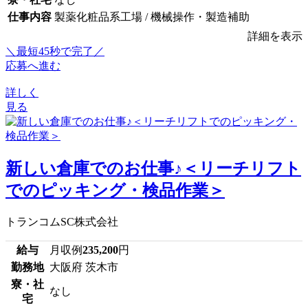
仕事内容
製薬化粧品系工場 / 機械操作・製造補助
詳細を表示
＼最短45秒で完了／
応募へ進む
詳しく
見る
新しい倉庫でのお仕事♪＜リーチリフト
でのピッキング・検品作業＞
トランコムSC株式会社
給与
月収例
235,200
円
勤務地
大阪府 茨木市
寮・社
なし
宅