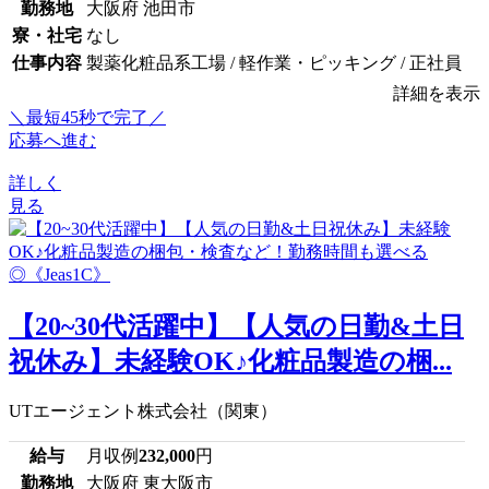
勤務地
大阪府 池田市
寮・社宅
なし
仕事内容
製薬化粧品系工場 / 軽作業・ピッキング / 正社員
詳細を表示
＼最短45秒で完了／
応募へ進む
詳しく
見る
【20~30代活躍中】【人気の日勤&土日
祝休み】未経験OK♪化粧品製造の梱...
UTエージェント株式会社（関東）
給与
月収例
232,000
円
勤務地
大阪府 東大阪市