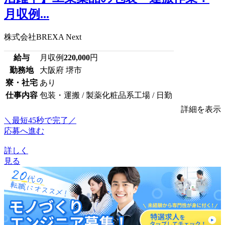
月収例...
株式会社BREXA Next
給与
月収例
220,000
円
勤務地
大阪府 堺市
寮・社宅
あり
仕事内容
包装・運搬 / 製薬化粧品系工場 / 日勤
詳細を表示
＼最短45秒で完了／
応募へ進む
詳しく
見る