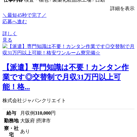
詳細を表示
＼最短45秒で完了／
応募へ進む
詳しく
見る
【派遣】専門知識は不要！カンタン作
業です◎交替制で月収31万円以上可
能！格...
株式会社ジャパンクリエイト
給与
月収例
310,000
円
勤務地
大阪府 摂津市
寮・社
あり
宅