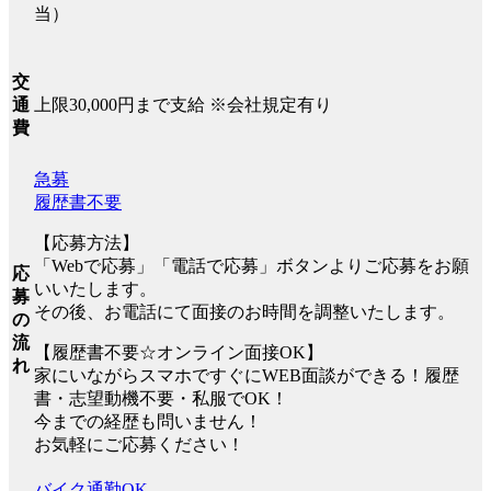
当）
交
上限30,000円まで支給 ※会社規定有り
通
費
急募
履歴書不要
【応募方法】
「Webで応募」「電話で応募」ボタンよりご応募をお願
応
いいたします。
募
その後、お電話にて面接のお時間を調整いたします。
の
流
【履歴書不要☆オンライン面接OK】
れ
家にいながらスマホですぐにWEB面談ができる！履歴
書・志望動機不要・私服でOK！
今までの経歴も問いません！
お気軽にご応募ください！
バイク通勤OK