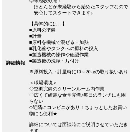
◎未経験歓迎！
ほとんどが未経験から始めたスタッフなので
安心してスタートできます♪
【具体的には…】
■原料の準備
■計量
■原料を機械で混ぜる・加熱
■乳化釜やタンクへの原料の投入
■製造機械の操作や確認作業
■製造後の洗浄・片付け
詳細情報
※原料投入・計量時に10～20kgの取り扱いあり
＜職場環境＞
◇空調完備のクリーンルーム内作業
◇広くて綺麗な食堂完備♪毎日のランチにも困
らない
◇近隣にコンビニがあり！ちょっとしたお買い
物にも便利★
詳細については面談時にご説明させていただき
ます。