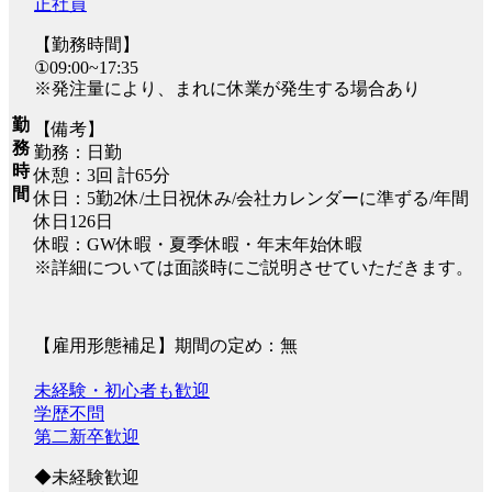
正社員
【勤務時間】
①09:00~17:35
※発注量により、まれに休業が発生する場合あり
勤
【備考】
務
勤務：日勤
時
休憩：3回 計65分
間
休日：5勤2休/土日祝休み/会社カレンダーに準ずる/年間
休日126日
休暇：GW休暇・夏季休暇・年末年始休暇
※詳細については面談時にご説明させていただきます。
【雇用形態補足】期間の定め：無
未経験・初心者も歓迎
学歴不問
第二新卒歓迎
◆未経験歓迎