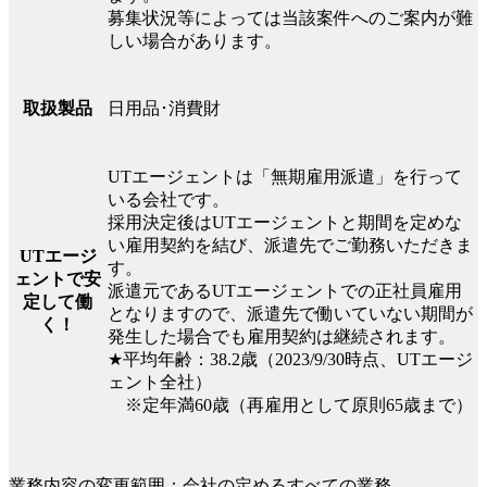
募集状況等によっては当該案件へのご案内が難
しい場合があります。
日用品･消費財
取扱製品
UTエージェントは「無期雇用派遣」を行って
いる会社です。
採用決定後はUTエージェントと期間を定めな
い雇用契約を結び、派遣先でご勤務いただきま
UTエージ
す。
ェントで安
派遣元であるUTエージェントでの正社員雇用
定して働
となりますので、派遣先で働いていない期間が
く！
発生した場合でも雇用契約は継続されます。
★平均年齢：38.2歳（2023/9/30時点、UTエージ
ェント全社）
※定年満60歳（再雇用として原則65歳まで）
業務内容の変更範囲：会社の定めるすべての業務