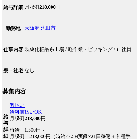
月収例
218,000
円
給与詳細
大阪府
池田市
勤務地
製薬化粧品系工場 / 軽作業・ピッキング / 正社員
仕事内容
なし
寮・社宅
募集内容
週払い
給料前払いOK
給
月収例
218,000
円
与
詳
時給：1,300円～
細
月収例：218,000円（時給×7.5H実働×21日稼働＋各種手