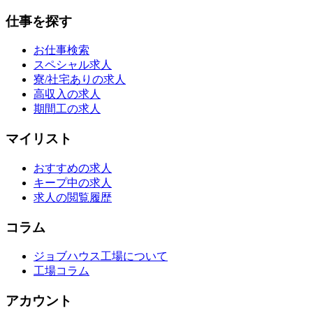
仕事を探す
お仕事検索
スペシャル求人
寮/社宅ありの求人
高収入の求人
期間工の求人
マイリスト
おすすめの求人
キープ中の求人
求人の閲覧履歴
コラム
ジョブハウス工場について
工場コラム
アカウント