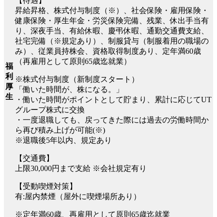
【待遇】
昇給昇格、株式付与制度（※）、社会保険・雇用保険・
健康保険・厚生年金・労災保険完備、残業、休出手当有
り、深夜手当、有給休暇、慶弔休暇、通勤交通費支給、
社宅完備（※規定あり）、制服貸与（制服着用の職場の
み）、従業員持株会、資格取得制度あり、定年満60歳
（再雇用として原則65歳迄就業）
福
利
※株式付与制度（新制度スタート）
厚
「働いた時間が、株になる。」
生
・働いた時間がポイントとして貯まり、累計に応じてUT
グループ株式に交換
・一度退職しても、戻ってきた際には過去の労働時間か
ら再び積み上げが可能(※)
※退職後5年以内、規定あり
【交通費】
上限30,000円まで支給 ※会社規定有り
【受動喫煙対策】
有:屋内禁煙（屋外に喫煙場所あり）
※定年満60歳、再雇用として原則65歳迄就業