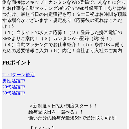
倒な面接はスキップ！カンタンなWeb登録で、あなたに合っ
たお仕事を自動マッチング♪約5分でWeb登録完了！あとは待
つだけ、最短当日の内定獲得も可！※土日祝はお時間を頂戴
する場合がございます・規定あり《応募後の流れはこれだ
け！》
（１）当サイトの求人に応募！（２）登録した携帯電話の
SMSよりご案内！（３）カンタンWeb登録（約5分！）
（４）自動マッチングでお仕事紹介！（５）条件OK→働く
ための必要情報ご入力（６）内定！当社より入社のご案内
PRポイント
U・Iターン歓迎
男性活躍中
20代活躍中
30代活躍中
＜新制度＞日払い制度スタート！
給与受取日を「選べる」！
働いた分の給与が最短5分で受け取り可能！
【ポイント】