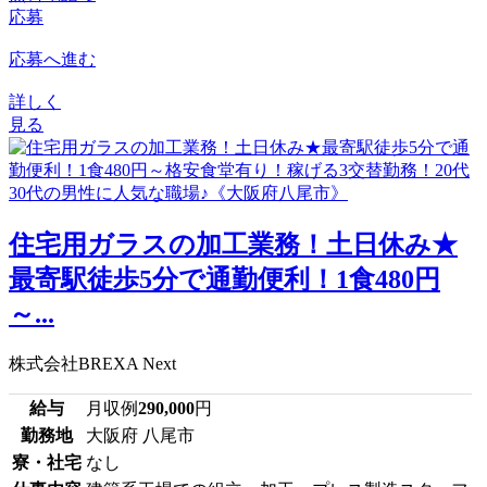
応募
応募へ進む
詳しく
見る
住宅用ガラスの加工業務！土日休み★
最寄駅徒歩5分で通勤便利！1食480円
～...
株式会社BREXA Next
給与
月収例
290,000
円
勤務地
大阪府 八尾市
寮・社宅
なし