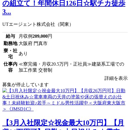
の組立て！年間休日126日☆駅チカ徒歩
3...
UTエージェント株式会社（関東）
給与
月収例
209,000
円
勤務地
大阪府 門真市
寮・社
あり
宅
仕事内
≪寮完備・月収20.5万円・正社員≫建築系工場での
容
加工作業 交替制
詳細を表示
募集が停止しています
【3月入社限定☆祝金最大10万円】【月