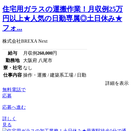
住宅用ガラスの運搬作業！月収例25万
円以上★人気の日勤専属◎土日休み★
フォ...
株式会社BREXA Next
給与
月収例
260,000
円
勤務地
大阪府 八尾市
寮・社宅
なし
仕事内容
操作・運搬 / 建築系工場 / 日勤
詳細を表示
無料電話で
応募
応募へ進む
詳しく
見る