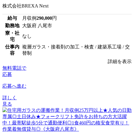
株式会社BREXA Next
給与
月収例
290,000
円
勤務地
大阪府 八尾市
寮・社
なし
宅
仕事内
複層ガラス・接着剤の加工・検査 / 建築系工場 / 交
容
替制
詳細を表示
無料電話で
応募
応募へ進む
詳しく
見る