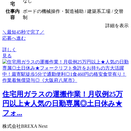
なし
宅
仕事内
ボードの機械操作・製造補助 / 建築系工場 / 交替
容
制
詳細を表示
＼最短45秒で完了／
応募へ進む
詳しく
見る
住宅用ガラスの運搬作業！月収例25万
円以上★人気の日勤専属◎土日休み★
フォ...
株式会社BREXA Next