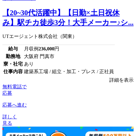
【20~30代活躍中】【日勤×土日祝休
み】駅チカ徒歩3分！大手メーカー♪シ...
UTエージェント株式会社（関東）
給与
月収例
236,000
円
勤務地
大阪府 門真市
寮・社宅
あり
仕事内容
建築系工場 / 組立・加工・プレス / 正社員
詳細を表示
無料電話で
応募
応募へ進む
詳しく
見る