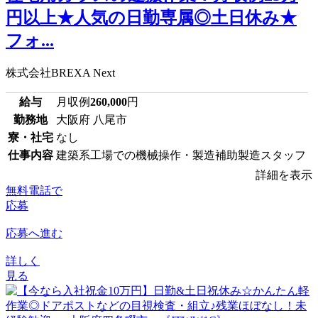
円以上★人気の日勤専属◎土日休み★
フォ...
株式会社BREXA Next
給与
月収例
260,000
円
勤務地
大阪府 八尾市
寮・社宅
なし
仕事内容
建築系工場での機械操作・製造補助製造スタッフ
詳細を表示
無料電話で
応募
応募へ進む
詳しく
見る