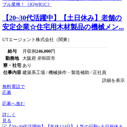
【20~30代活躍中】【土日休み】老舗の
安定企業☆住宅用木材製品の機械メン...
UTエージェント株式会社（関東）
給与
月収例
246,000
円
勤務地
大阪府 岸和田市
寮・社宅
あり
仕事内容
建築系工場 / 機械操作・製造補助 / 正社員
詳細を表示
無料電話で
応募
応募へ進む
詳しく
見る