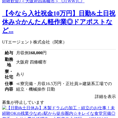
【今なら入社祝金10万円】日勤&土日祝
休み☆かんたん軽作業◎ドアポストな
ど...
UTエージェント株式会社（関東）
給与
月収例
168,000
円
勤務
大阪府 四條畷市
地
寮・
あり
社宅
仕事
≪寮完備・月収16.5万円・正社員≫建築系工場での
内容
組立・機械操作 日勤
詳細を表示
募集が停止しています