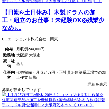
【日勤&土日休み】木製ドラムの加
工・組立のお仕事！未経験OK◎残業少
なめ♪...
UTエージェント株式会社（関東）
給与
月収例
244,000
円
勤務地
大阪府 大阪市
寮・社
あり
宅
仕事内
≪寮完備・月収24万円・正社員≫建築系工場での加
容
工作業 日勤
詳細を表示
募集が停止しています