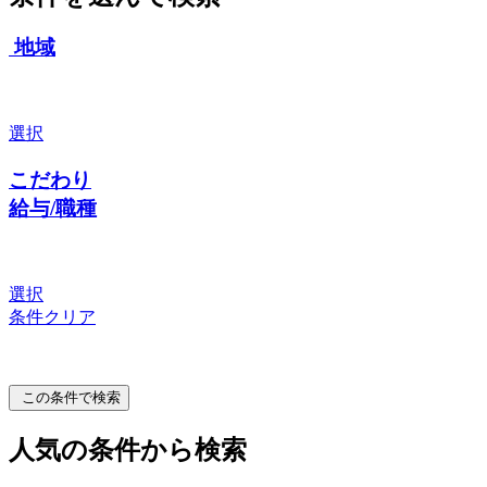
地域
選択
こだわり
給与/職種
選択
条件クリア
この条件で検索
人気の条件から検索