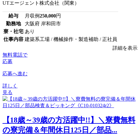
UTエージェント株式会社（関東）
給与
月収例
250,000
円
勤務地
大阪府 岸和田市
寮・社宅
あり
仕事内容
建築系工場 / 機械操作・製造補助 / 正社員
詳細を表示
無料電話で
応募
応募へ進む
詳しく
見る
【18歳～39歳の方活躍中!!】＼寮費無料
の寮完備＆年間休日125日／部品...