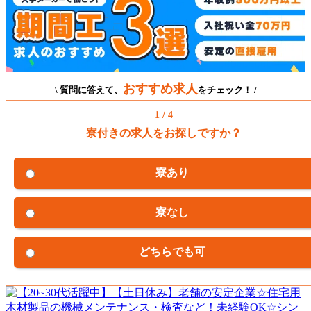
おすすめ求人
\ 質問に答えて、
をチェック！ /
1 / 4
寮付きの求人をお探しですか？
寮あり
寮なし
どちらでも可