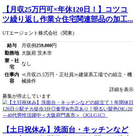
【月収25万円可×年休120日！】コツコ
ツ繰り返し作業☆住宅関連部品の加工...
UTエージェント株式会社（関東）
給与
月収例
259,000
円
勤務地
大阪府 茨木市
寮・社
なし
宅
仕事内
≪月収25.5万円・正社員≫建築系工場での組立・機
容
械操作
詳細を表示
募集が停止しています
【土日祝休み】洗面台・キッチンなど