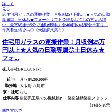
詳しく
見る
住宅用ガラスの運搬作業！月収例25万
円以上★人気の日勤専属◎土日休み★
フォ...
株式会社BREXA Next
給与
月収例
260,000
円
勤務地
大阪府 八尾市
寮・社宅
なし
仕事内容
建築系工場での機械操作・製造補助製造スタッフ
詳細を表示
無料電話で