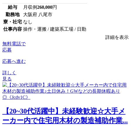
給与
月収例
260,000
円
勤務地
大阪府 八尾市
寮・社宅
なし
仕事内容
操作・運搬 / 建築系工場 / 日勤
詳細を表示
無料電話で
応募
応募へ進む
詳しく
見る
【20~30代活躍中】未経験歓迎☆大手メ
ーカー内で住宅用木材の製造補助作業...