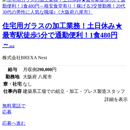
住宅用ガラスの加工業務！土日休み★
最寄駅徒歩5分で通勤便利！1食480円
～...
株式会社BREXA Next
給与
月収例
290,000
円
勤務地
大阪府 八尾市
寮・社宅
なし
仕事内容
建築系工場での組立・加工・プレス製造スタッフ
詳細を表示
無料電話で
応募
応募へ進む