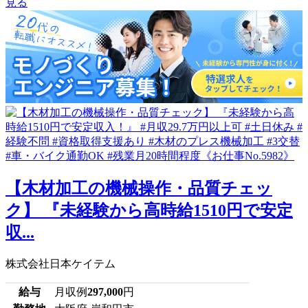
見る
【木材加工の機械操作・品質チェッ
ク】 『未経験から高時給1510円で安定
収...
株式会社日本ケイテム
給与
月収例
297,000
円