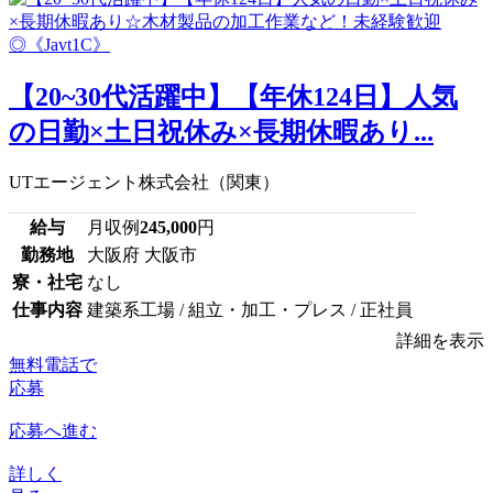
【20~30代活躍中】【年休124日】人気
の日勤×土日祝休み×長期休暇あり...
UTエージェント株式会社（関東）
給与
月収例
245,000
円
勤務地
大阪府 大阪市
寮・社宅
なし
仕事内容
建築系工場 / 組立・加工・プレス / 正社員
詳細を表示
無料電話で
応募
応募へ進む
詳しく