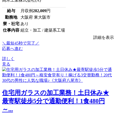
高木工業株式会社(A)
給与
月収例
282,009
円
勤務地
大阪府 東大阪市
寮・社宅
あり
仕事内容
組立・加工 / 建築系工場
詳細を表示
＼最短45秒で完了／
応募へ進む
詳しく
見る
住宅用ガラスの加工業務！土日休み★
最寄駅徒歩5分で通勤便利！1食480円
～...