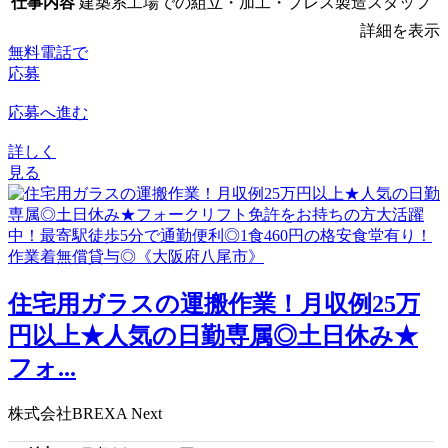
仕事内容
建築系工場での組立・加工・プレス製造スタッフ
詳細を表示
無料電話で
応募
応募へ進む
詳しく
見る
住宅用ガラスの運搬作業！月収例25万
円以上★人気の日勤専属◎土日休み★
フォ...
株式会社BREXA Next