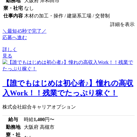
勤務地
大阪府 岸和田市
寮・社宅
なし
仕事内容
木材の加工・操作 / 建築系工場 / 交替制
詳細を表示
＼最短45秒で完了／
応募へ進む
詳しく
見る
【誰でもはじめは初心者♪】憧れの高収
入Work！！残業でたっぷり稼ぐ！
株式会社綜合キャリアオプション
給与
時給
1,400
円〜
勤務地
大阪府 高槻市
寮・社