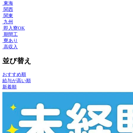
東海
関西
関東
九州
即入寮OK
期間工
寮あり
高収入
並び替え
おすすめ順
給与が高い順
新着順