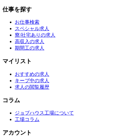
仕事を探す
お仕事検索
スペシャル求人
寮/社宅ありの求人
高収入の求人
期間工の求人
マイリスト
おすすめの求人
キープ中の求人
求人の閲覧履歴
コラム
ジョブハウス工場について
工場コラム
アカウント