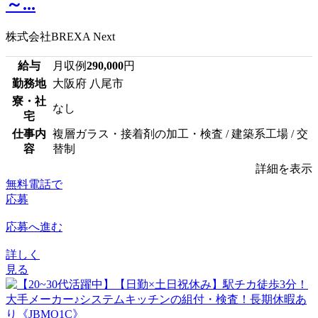
～...
株式会社BREXA Next
給与
月収例
290,000
円
勤務地
大阪府 八尾市
寮・社
なし
宅
仕事内
複層ガラス・接着剤の加工・検査 / 建築系工場 / 交
容
替制
詳細を表示
無料電話で
応募
応募へ進む
詳しく
見る