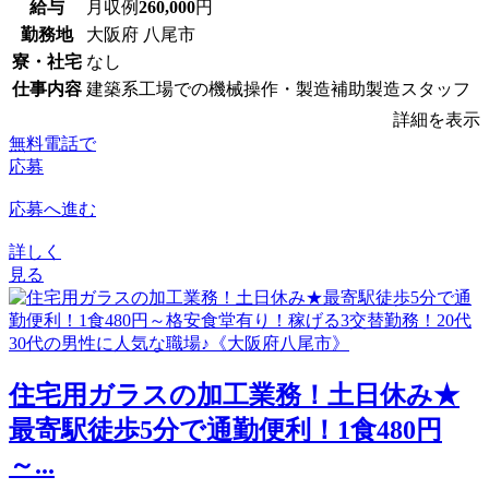
給与
月収例
260,000
円
勤務地
大阪府 八尾市
寮・社宅
なし
仕事内容
建築系工場での機械操作・製造補助製造スタッフ
詳細を表示
無料電話で
応募
応募へ進む
詳しく
見る
住宅用ガラスの加工業務！土日休み★
最寄駅徒歩5分で通勤便利！1食480円
～...