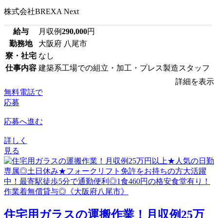
株式会社BREXA Next
給与
月収例
290,000
円
勤務地
大阪府 八尾市
寮・社宅
なし
仕事内容
建築系工場での組立・加工・プレス製造スタッフ
詳細を表示
無料電話で
応募
応募へ進む
詳しく
見る
住宅用ガラスの運搬作業！月収例25万