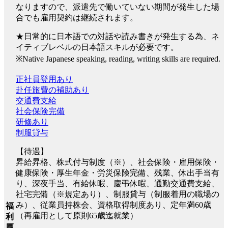
なりますので、派遣先で働いていない期間が発生した場
合でも雇用契約は継続されます。
★日常的に日本語での対話や読み書きが発生する為、ネ
イティブレベルの日本語スキルが必要です。
※Native Japanese speaking, reading, writing skills are required.
正社員登用あり
赴任旅費の補助あり
交通費支給
社会保険完備
研修あり
制服貸与
【待遇】
昇給昇格、株式付与制度（※）、社会保険・雇用保険・
健康保険・厚生年金・労災保険完備、残業、休出手当有
り、深夜手当、有給休暇、慶弔休暇、通勤交通費支給、
社宅完備（※規定あり）、制服貸与（制服着用の職場の
み）、従業員持株会、資格取得制度あり、定年満60歳
福
（再雇用として原則65歳迄就業）
利
厚