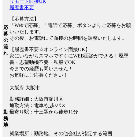
リモート面接OK
履歴書不要
【応募方法】
「Webで応募」「電話で応募」ボタンよりご応募をお願
応
いいたします。
募
その後、お電話にて面接のお時間を調整いたします。
の
流
【履歴書不要☆オンライン面接OK】
れ
家にいながらスマホですぐにWEB面談ができる！履歴
書・志望動機不要・私服でOK！
今までの経歴も問いません！
お気軽にご応募ください！
大阪府 大阪市
勤務詳細：大阪市淀川区
通勤方法：電車/徒歩/バス
最寄り駅：十三駅から徒歩11分
勤
務
地
就業場所：勤務地、その他会社が指定する範囲