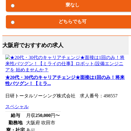
寮なし
どちらでも可
大阪府でおすすめの求人
★20代・30代のキャリアチェンジ★面接は1回のみ！将来
性バツグン！【ミラ...
日研トータルソーシング株式会社 求人番号：498557
スペシャル
給与
月収
250,000
円〜
勤務地
大阪府 吹田市
寮・社宅
あり