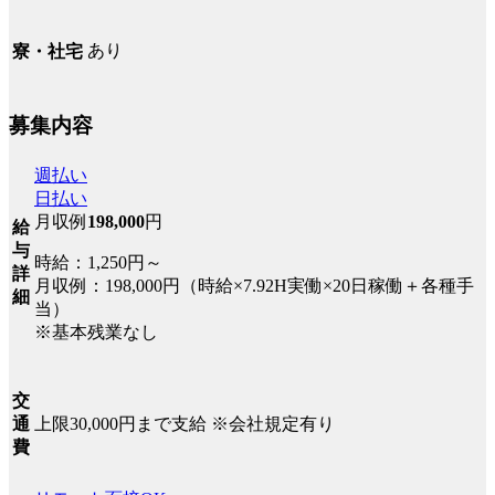
あり
寮・社宅
募集内容
週払い
日払い
月収例
198,000
円
給
与
時給：1,250円～
詳
月収例：198,000円（時給×7.92H実働×20日稼働＋各種手
細
当）
※基本残業なし
交
上限30,000円まで支給 ※会社規定有り
通
費