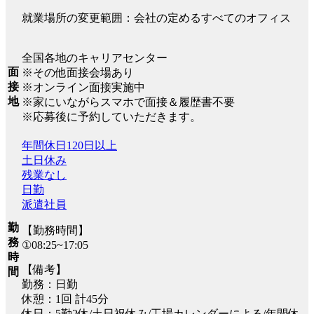
就業場所の変更範囲：会社の定めるすべてのオフィス
全国各地のキャリアセンター
面
※その他面接会場あり
接
※オンライン面接実施中
地
※家にいながらスマホで面接＆履歴書不要
※応募後に予約していただきます。
年間休日120日以上
土日休み
残業なし
日勤
派遣社員
勤
【勤務時間】
務
①08:25~17:05
時
【備考】
間
勤務：日勤
休憩：1回 計45分
休日：5勤2休/土日祝休み/工場カレンダーによる/年間休