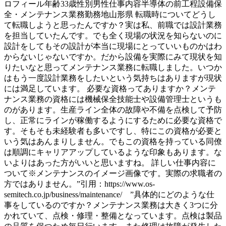
ロフィール年齢33歳性別男性仕事内容半導体の前工程設備保
全・メンテナンス業務勤務地山形県 転職時についてどうし
て転職しようと思ったんですか？実は私、前職では設計業務
を担当していたんです。でも全く現場の状況を知らないのに
設計をしてもその設計が本当に現場にとっていいものかはわ
からないじゃないですか。だから設備を実際にみて現状を知
りたいなと思ってメンテナンス業務に転職しました。いつか
はもう一度設計業務をしたいという気持ちはありますが現状
には満足しています。 必要な資格ってありますか？メンテ
ナンス業務の資格には機械保全技能士や設備管理士というも
のがあります。生産ライン全体の故障や不備を点検して予防
し、正常にラインが稼働するようにするために必要な資格で
す。そもそも未経験者も多いですし、特にこの資格が必要と
いう気はあんまりしません。でもこの資格を持っている同僚
は順調にキャリアアップしているような印象もあります。な
いよりはあった方がいいと思いますね。 詳しい仕事内容に
ついて※メンテナンスのイメージ画像です。実際の求職者の
方ではありません。”引用：https://www.os-
semitech.co.jp/business/maintenance/ ”具体的にどのような仕
事をしているのですか？メンテナンス業務は大きく3つに分
かれていて、点検・修理・整備となっています。点検は製品