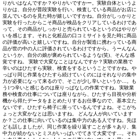
りがいはなんですか？やりがいですかー。実験自体というよ
りかは、自分が普段実験を行い、検査している商品がお店に
並んでいるのを見た時が嬉しいですかね。自分がしっかりと
実験を行ったからこそ商品が検品をクリアしているわけであ
って、その商品がしっかりと売られているというのはやりが
いを感じます。それと化粧品の口コミサイトを見た時に商品
の評価が高いと嬉しいですね。自分が製造に携わっている商
品が世の中の人に評価されているわけですから。うーんなん
というか、自分の娘が褒められているような(笑)、そんな感
覚ですね。 実験で大変なことはなんですか？実験の業務で
辛いのはひたすら実験、検査をするということですかね。や
っぱり同じ作業をひたすら続けていくのにはそれなりの集中
力が必要になって来るので、そこが少し辛いというか…。も
う1つ辛いと感じるのは座りっぱなしの作業ですね。実験業
務や検査の仕事については座りながら、ひたすら目視や分析
機から得たデータをまとめたりするお仕事なので、基本立た
ないです。ひたすら椅子に座っているんですよね。そこがち
ょっと大変かなとは思いますね。 どんな人が向いています
か？この仕事に向いているのは集中力のある人ですね。先ほ
ども話しましたが、同じ作業を繰り返すことが多々あり、集
中力が続かないとミスがいっぱいでてきて大変です…。それ