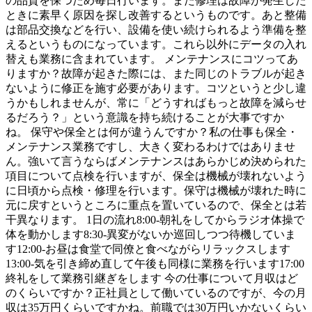
の品質を保つため毎日行います。また修理は故障が発生した
ときに素早く原因を探し改善するというものです。あと整備
は部品交換などを行い、設備を使い続けられるよう準備を整
えるというものになっています。これら以外にデータの入れ
替えも業務に含まれています。 メンテナンスにコツってあ
りますか？故障が起きた際には、また同じのトラブルが起き
ないように修正を施す必要があります。コツというと少し違
うかもしれませんが、常に「どうすればもっと故障を減らせ
るだろう？」という意識を持ち続けることが大事ですか
ね。 保守や保全とは何が違うんですか？私の仕事も保全・
メンテナンス業務ですし、大きく変わるわけではありませ
ん。強いて言うならばメンテナンスはあらかじめ決められた
項目について点検を行いますが、保全は機械が壊れないよう
に日頃から点検・修理を行います。保守は機械が壊れた時に
元に戻すというところに重点を置いているので、保全とは若
干異なります。 1日の流れ8:00-朝礼をしてからラジオ体操で
体を動かします8:30-異変がないか巡回しつつ待機していま
す12:00-お昼は食堂で同僚と食べながらリラックスします
13:00-気を引き締め直して午後も同様に業務を行います17:00
終礼をして業務引継ぎをします 今の仕事について月収はど
のくらいですか？正社員として働いているのですが、今の月
収は35万円くらいですかね。前職では30万円いかないくらい