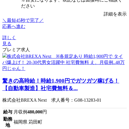
ださい
詳細を表示
＼最短45秒で完了／
応募へ進む
詳しく
見る
プレミア求人
驚きの高時給！時給1,900円でガツガツ稼げる！
【自動車製造】社宅費無料＆...
株式会社BREXA Next 求人番号：G08-13283-01
給与
月収例
480,000
円
勤務
福岡県 苅田町
地