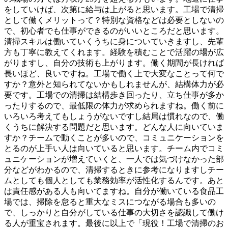
をしていけば、次第に給与は上がると思います。工場で清掃
として働くメリットって？特別な資格などは必要としないの
で、初心者でも仕事ができるのがいいところだと思います。
清掃スキルは働いていくうちに身についていきますし、先輩
方も丁寧に教えてくれます。経験を積むことで活躍の場が広
がりますし、自分の技術も上がります。働く期間が長ければ
長いほど、良いですね。工場で働く上で大変なことって何で
すか？意外と知られてないかもしれませんが、結構体力が必
要です。工場での清掃は結構歩き回ったり、立ち仕事が多か
ったりするので、最低限の体力が求められますね。働く前に
いろいろ考えてもしょうがないですし結局は慣れなので、働
くうちに解決する問題だと思います。どんな人に向いていま
すか？チームで動くことが多いので、コミュニケーションを
とるのが上手い人は向いていると思います。チーム内でコミ
ュニケーションが増えていくと、一人では気づけなかった部
分などがわかるので、清掃するときに参考になりますしチー
ムとしても個人としても業務効率が活性化するんです。あと
は責任感がある人も向いてますね。自分が働いている食品工
場では、掃除を怠ると重大なミスにつながる場合も多いの
で、しっかりと自分がしている仕事の大切さを認識して働け
る人が重宝されます。最後に以上で「現役！工場で清掃のお