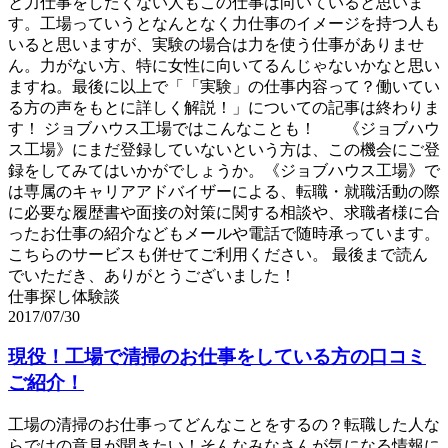
と力仕事をしたくない人もこの仕事は向いていると思いま
す。工場っていうとなんとなく力仕事のイメージを持つ人も
いると思いますが、実験の場合は力を使う仕事がありませ
ん。力がない方、特に女性に向いてるんじゃないかなと思い
ますね。最後に以上で「「実験」の仕事内容って？働いてい
る方の声をもとに詳しく解説！」についての記事は終わりま
す！ ジョブハウス工場ではこんなことも！ 《ジョブハウ
ス工場》にまだ登録していないという方は、この機会にご登
録をしてみてはいかがでしょうか。《ジョブハウス工場》で
は専属のキャリアアドバイザーによる、転職・就職活動の際
に必要な履歴書や面接の対策に関する相談や、求職者様に合
ったお仕事の紹介などもメールや電話で随時承っています。
こちらのサービスも併せてご利用ください。 最後まで読ん
でいただき、ありがとうございました！
仕事探し体験談
2017/07/30
現役！工場で清掃のお仕事をしている方の口コミ
ご紹介！
工場の清掃のお仕事ってどんなことをするの？転職した人な
らではの意見が聞きたい！そんなみなさんが気になる情報に