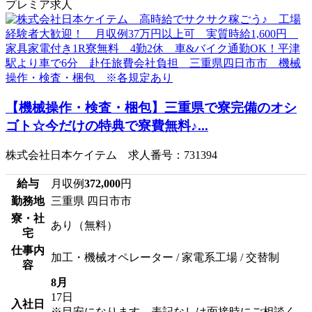
プレミア求人
【機械操作・検査・梱包】三重県で寮完備のオシ
ゴト☆今だけの特典で寮費無料♪...
株式会社日本ケイテム 求人番号：731394
給与
月収例
372,000
円
勤務地
三重県 四日市市
寮・社
あり（無料）
宅
仕事内
加工・機械オペレーター / 家電系工場 / 交替制
容
8月
17日
入社日
※目安になります、表記なしは面接時にご相談く