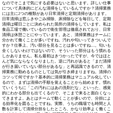
なのでそこまで気にする必要はないと思います。詳しい仕事
について具体的にどんな清掃をしているんですか？清掃業務
には主に2つの種類があり日常清掃と定期清掃があります。
日常清掃は窓ふきやごみ掃除、床掃除などを毎日して、定期
清掃は曜日ごとに決められた箇所の清掃をしています。私は
食品工場で働いているので衛生管理は徹底されており、日常
清掃は休憩ごとにやっています。あと、清掃業務はチームに
分かれて働くことが多いですね。汚れや匂いってきついんで
すか？仕事上、汚い部分を見ることは多いですね…。匂いも
全くしないわけではないので、そういった部分はもう慣れる
しかありません。私も最初はきつかったですが、今ではほと
んど気にならなくなりました。逆に汚れがあると「まだ清掃
が行き届いていない部分があるな」と再認識できるので、清
掃業務に勤めるものとしては気が引き締まりますね。清掃の
コツって何ですか？基本的に清掃業務はマニュアル化してい
るので、まずは清掃の手順を覚えることから始めます。慣れ
ていくうちに「この汚れにはあの洗剤だな」といった、感覚
的にわかる部分も出てくるので、そこまで来ると面白くなっ
てきますよ。あとはチームで動くことが多いので、分担によ
る効率化を図ることですね。実際、うちの職場でも時間と人
数を計算して清掃分担をしたところ、かなり効率よく働くこ