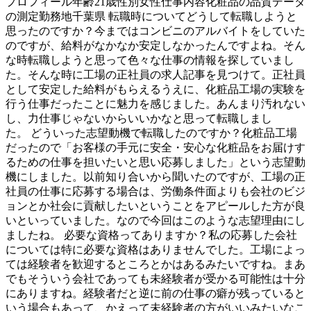
プロフィール年齢21歳性別女性仕事内容化粧品の品質データ
の測定勤務地千葉県 転職時についてどうして転職しようと
思ったのですか？今まではコンビニのアルバイトをしていた
のですが、給料がなかなか安定しなかったんですよね。そん
な時転職しようと思って色々な仕事の情報を探していまし
た。そんな時に工場の正社員の求人記事を見つけて。正社員
として安定した給料がもらえるうえに、化粧品工場の実験を
行う仕事だったことに魅力を感じました。あんまり汚れない
し、力仕事じゃないからいいかなと思って転職しまし
た。 どういった志望動機で転職したのですか？化粧品工場
だったので「お客様の手元に安全・安心な化粧品をお届けす
るための仕事を担いたいと思い応募しました」という志望動
機にしました。以前知り合いから聞いたのですが、工場の正
社員の仕事に応募する場合は、労働条件面よりも会社のビジ
ョンとか社会に貢献したいということをアピールした方が良
いといっていました。なので今回はこのような志望理由にし
ましたね。 必要な資格ってありますか？私の応募した会社
については特に必要な資格はありませんでした。工場によっ
ては経験者を歓迎するところとかはあるみたいですね。まあ
でもそういう会社であっても未経験者が受かる可能性は十分
にありますね。経験者だと逆に前の仕事の癖が残っていると
いう場合もあって、かえって未経験者の方がいいみたいなこ