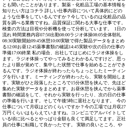
とも聞いたことがあります。製薬・化粧品工場の基本情報を
知りたい方はコチラ 詳しい仕事内容について具体的にどの
ような仕事をしているんですか？今しているのは化粧品の品
質を調べる業務ですね。品質保証に関わる大事な仕事です。
検査の方法は目視や分析機を使って分析しています。 1日の
流れ 時間業務内容07:50出勤08:00ラジオ体操08:05全体朝礼
08:30実験開始09:45休憩10:00実験で得た製品データをまとめ
る12:00お昼12:45薬事書類の確認14:45実験や次の日の仕事の
準備17:00終業 私の場合、出社してはじめにラジオ体操をし
ます。ラジオ体操ってやってみるとわかるんですけど、思っ
たより眼が覚めて、集中した状態で仕事を始めることができ
るんです。ラジオ体操が終わったらちょっとしたミーティン
グを行います。ミーティングが終わったら、実験を開始しま
す。実験がひと段落したところで15分休憩を挟んで、先ほど
集めた実験データをまとめます。お昼休憩を挟んでから薬事
書類の確認をして、それから実験を行ったり、次の日の仕事
の準備を行います。そして午後5時に退社となります。 今の
仕事について月収はどのくらいですか？今の工場では月収27
万円くらいはもらえていますね。コンビニでアルバイトして
いる頃に比べるとやっぱり金額も良くて満足してます。正社
員の仕事に転職して良かったです。 実験の良いところ、や