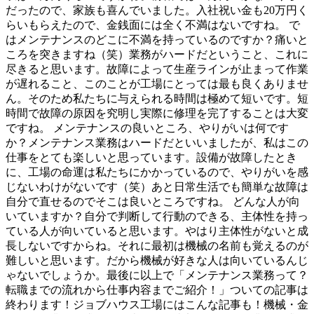
だったので、家族も喜んでいました。入社祝い金も20万円く
らいもらえたので、金銭面には全く不満はないですね。 で
はメンテナンスのどこに不満を持っているのですか？痛いと
ころを突きますね（笑）業務がハードだということ、これに
尽きると思います。故障によって生産ラインが止まって作業
が遅れること、このことが工場にとっては最も良くありませ
ん。そのため私たちに与えられる時間は極めて短いです。短
時間で故障の原因を究明し実際に修理を完了することは大変
ですね。 メンテナンスの良いところ、やりがいは何です
か？メンテナンス業務はハードだといいましたが、私はこの
仕事をとても楽しいと思っています。設備が故障したとき
に、工場の命運は私たちにかかっているので、やりがいを感
じないわけがないです（笑）あと日常生活でも簡単な故障は
自分で直せるのでそこは良いところですね。 どんな人が向
いていますか？自分で判断して行動のできる、主体性を持っ
ている人が向いていると思います。やはり主体性がないと成
長しないですからね。それに最初は機械の名前も覚えるのが
難しいと思います。だから機械が好きな人は向いているんじ
ゃないでしょうか。最後に以上で「メンテナンス業務って？
転職までの流れから仕事内容までご紹介！」ついての記事は
終わります！ジョブハウス工場にはこんな記事も！機械・金