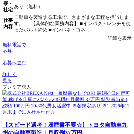
寮・
あり（無料）
社宅
自動車を製造する工場で、さまざまな工程を担当しま
仕事
す。 【具体的な業務内容】 ■インパクトレンチを使
内容
ったボルト締め ■インパネ・コネ...
詳細を表示
無料電話で
応募
応募へ進む
詳しく
見る
プレミア求人
【スピード選考！履歴書不要☆】トヨタ自動車九
州の自動車製造｜月収例37万円...