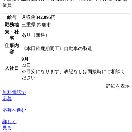
業員
給与
月収例
342,095
円
勤務地
三重県 鈴鹿市
寮・社
あり（無料）
宅
仕事内
《本田鈴鹿期間工》自動車の製造
容
9月
22日
入社日
※目安になります、表記なしは面接時にご相談く
ださい
詳細を表示
無料電話で
応募
応募へ進む
詳しく
見る