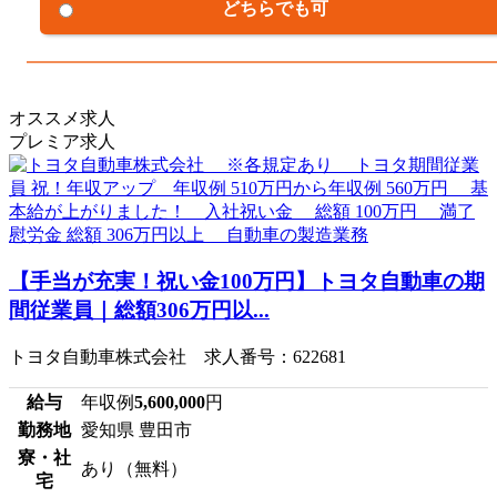
どちらでも可
オススメ求人
プレミア求人
【手当が充実！祝い金100万円】トヨタ自動車の期
間従業員｜総額306万円以...
トヨタ自動車株式会社 求人番号：622681
給与
年収例
5,600,000
円
勤務地
愛知県 豊田市
寮・社
あり（無料）
宅