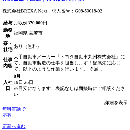
株式会社BREXA Next 求人番号：G08-50018-02
給与
月収例
370,000
円
勤務
福岡県 宮若市
地
寮・
あり（無料）
社宅
大手自動車メーカー『トヨタ自動車九州株式会社』に
仕事
て、自動車製造の仕事を担当します！配属先に応じ
内容
て、以下のような作業を行います。 ※雇...
8月
入社
19日
26日
日
※目安になります、表記なしは面接時にご相談くださ
い
詳細を表示
無料電話で
応募
応募へ進む