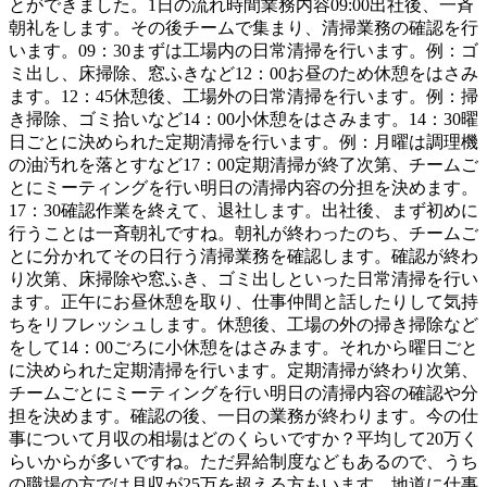
とができました。1日の流れ時間業務内容09:00出社後、一斉
朝礼をします。その後チームで集まり、清掃業務の確認を行
います。09：30まずは工場内の日常清掃を行います。例：ゴ
ミ出し、床掃除、窓ふきなど12：00お昼のため休憩をはさみ
ます。12：45休憩後、工場外の日常清掃を行います。例：掃
き掃除、ゴミ拾いなど14：00小休憩をはさみます。14：30曜
日ごとに決められた定期清掃を行います。例：月曜は調理機
の油汚れを落とすなど17：00定期清掃が終了次第、チームご
とにミーティングを行い明日の清掃内容の分担を決めます。
17：30確認作業を終えて、退社します。出社後、まず初めに
行うことは一斉朝礼ですね。朝礼が終わったのち、チームご
とに分かれてその日行う清掃業務を確認します。確認が終わ
り次第、床掃除や窓ふき、ゴミ出しといった日常清掃を行い
ます。正午にお昼休憩を取り、仕事仲間と話したりして気持
ちをリフレッシュします。休憩後、工場の外の掃き掃除など
をして14：00ごろに小休憩をはさみます。それから曜日ごと
に決められた定期清掃を行います。定期清掃が終わり次第、
チームごとにミーティングを行い明日の清掃内容の確認や分
担を決めます。確認の後、一日の業務が終わります。今の仕
事について月収の相場はどのくらいですか？平均して20万く
らいからが多いですね。ただ昇給制度などもあるので、うち
の職場の方では月収が25万を超える方もいます。地道に仕事