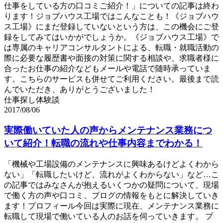
仕事をしている方の口コミご紹介！」についての記事は終わ
ります！ジョブハウス工場ではこんなことも！《ジョブハウ
ス工場》にまだ登録していないという方は、この機会にご登
録をしてみてはいかがでしょうか。《ジョブハウス工場》で
は専属のキャリアコンサルタントによる、転職・就職活動の
際に必要な履歴書や面接の対策に関する相談や、求職者様に
合ったお仕事の紹介などもメールや電話で随時承っていま
す。こちらのサービスも併せてご利用ください。最後まで読
んでいただき、ありがとうございました！
仕事探し体験談
2017/08/06
実際働いていた人の声からメンテナンス業務につ
いて紹介！転職の流れや仕事内容までわかる！
「機械や工場設備のメンテナンスに興味あるけどよくわから
ない」「転職したいけど、流れがよくわからない」など…こ
の記事ではみなさんが抱えるいくつかの疑問について、現場
で働く方の声や口コミ、ブログの情報をもとに解決していき
ます！プロフィール今回は実際に現在、メンテナンス業務に
転職して現場で働いている人のお話を伺っていきます。 プ