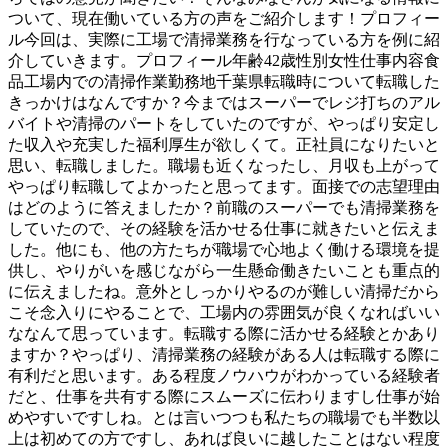
ついて、現在働いている方の声をご紹介します！プロフィー
ル今回は、実際に工場で清掃業務を行なっている方を例に紹
介していきます。プロフィール年齢42歳性別女性仕事内容食
品工場内での清掃作業勤務地千葉県転職時について転職した
きっかけはなんですか？今まではスーパーでレジ打ちのアル
バイトや清掃のパートをしていたのですが、やっぱり安定し
た収入や充実した福利厚生が欲しくて。正社員になりたいと
思い、転職しました。職場も近くなったし、月収も上がって
やっぱり転職してよかったと思ってます。面接での志望理由
はどのように答えましたか？前職のスーパーでも清掃業務を
していたので、その経験を活かせる仕事に就きたいと伝えま
した。他にも、他の方たちが職場で心地よく働ける環境を提
供し、やりがいを感じながら一生懸命働きたいことも重点的
に伝えましたね。意外としっかりやるのが難しい清掃だから
こそ念入りにやることで、工場内の雰囲気が良くなればいい
ななんて思っています。転職する際に活かせる経験とかあり
ますか？やっぱり、清掃業務の経験がある人は転職する際に
有利だと思います。ある程度ノウハウがわかっている経験者
だと、仕事を共有する際にスムーズに伝わりますし仕事が始
めやすいですしね。とは言いつつも私たちの職場でも半数以
上は初めての方ですし、あれば良いに越したことはない程度