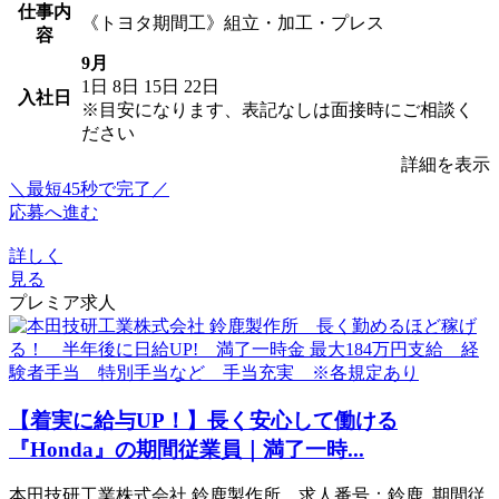
仕事内
《トヨタ期間工》組立・加工・プレス
容
9月
1日
8日
15日
22日
入社日
※目安になります、表記なしは面接時にご相談く
ださい
詳細を表示
＼最短45秒で完了／
応募へ進む
詳しく
見る
プレミア求人
【着実に給与UP！】長く安心して働ける
『Honda』の期間従業員｜満了一時...
本田技研工業株式会社 鈴鹿製作所 求人番号：鈴鹿_期間従