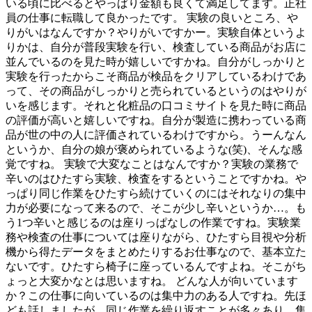
いる頃に比べるとやっぱり金額も良くて満足してます。正社
員の仕事に転職して良かったです。 実験の良いところ、や
りがいはなんですか？やりがいですかー。実験自体というよ
りかは、自分が普段実験を行い、検査している商品がお店に
並んでいるのを見た時が嬉しいですかね。自分がしっかりと
実験を行ったからこそ商品が検品をクリアしているわけであ
って、その商品がしっかりと売られているというのはやりが
いを感じます。それと化粧品の口コミサイトを見た時に商品
の評価が高いと嬉しいですね。自分が製造に携わっている商
品が世の中の人に評価されているわけですから。うーんなん
というか、自分の娘が褒められているような(笑)、そんな感
覚ですね。 実験で大変なことはなんですか？実験の業務で
辛いのはひたすら実験、検査をするということですかね。や
っぱり同じ作業をひたすら続けていくのにはそれなりの集中
力が必要になって来るので、そこが少し辛いというか…。も
う1つ辛いと感じるのは座りっぱなしの作業ですね。実験業
務や検査の仕事については座りながら、ひたすら目視や分析
機から得たデータをまとめたりするお仕事なので、基本立た
ないです。ひたすら椅子に座っているんですよね。そこがち
ょっと大変かなとは思いますね。 どんな人が向いています
か？この仕事に向いているのは集中力のある人ですね。先ほ
ども話しましたが、同じ作業を繰り返すことが多々あり、集