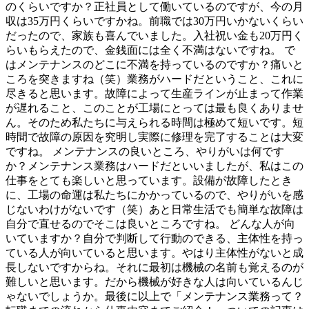
のくらいですか？正社員として働いているのですが、今の月
収は35万円くらいですかね。前職では30万円いかないくらい
だったので、家族も喜んでいました。入社祝い金も20万円く
らいもらえたので、金銭面には全く不満はないですね。 で
はメンテナンスのどこに不満を持っているのですか？痛いと
ころを突きますね（笑）業務がハードだということ、これに
尽きると思います。故障によって生産ラインが止まって作業
が遅れること、このことが工場にとっては最も良くありませ
ん。そのため私たちに与えられる時間は極めて短いです。短
時間で故障の原因を究明し実際に修理を完了することは大変
ですね。 メンテナンスの良いところ、やりがいは何です
か？メンテナンス業務はハードだといいましたが、私はこの
仕事をとても楽しいと思っています。設備が故障したとき
に、工場の命運は私たちにかかっているので、やりがいを感
じないわけがないです（笑）あと日常生活でも簡単な故障は
自分で直せるのでそこは良いところですね。 どんな人が向
いていますか？自分で判断して行動のできる、主体性を持っ
ている人が向いていると思います。やはり主体性がないと成
長しないですからね。それに最初は機械の名前も覚えるのが
難しいと思います。だから機械が好きな人は向いているんじ
ゃないでしょうか。最後に以上で「メンテナンス業務って？