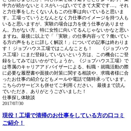
中力が続かないとミスがいっぱいでてきて大変です…。それ
と力仕事をしたくない人もこの仕事は向いていると思いま
す。工場っていうとなんとなく力仕事のイメージを持つ人も
いると思いますが、実験の場合は力を使う仕事がありませ
ん。力がない方、特に女性に向いてるんじゃないかなと思い
ますね。最後に以上で「「実験」の仕事内容って？働いてい
る方の声をもとに詳しく解説！」についての記事は終わりま
す！ ジョブハウス工場ではこんなことも！ 《ジョブハウ
ス工場》にまだ登録していないという方は、この機会にご登
録をしてみてはいかがでしょうか。《ジョブハウス工場》で
は専属のキャリアアドバイザーによる、転職・就職活動の際
に必要な履歴書や面接の対策に関する相談や、求職者様に合
ったお仕事の紹介などもメールや電話で随時承っています。
こちらのサービスも併せてご利用ください。 最後まで読ん
でいただき、ありがとうございました！
仕事探し体験談
2017/07/30
現役！工場で清掃のお仕事をしている方の口コミ
ご紹介！