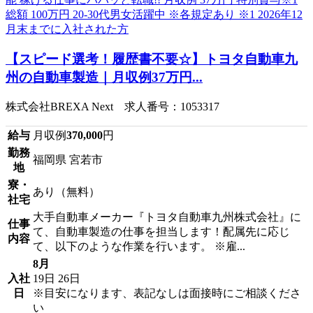
【スピード選考！履歴書不要☆】トヨタ自動車九
州の自動車製造｜月収例37万円...
株式会社BREXA Next 求人番号：1053317
給与
月収例
370,000
円
勤務
福岡県 宮若市
地
寮・
あり（無料）
社宅
大手自動車メーカー『トヨタ自動車九州株式会社』に
仕事
て、自動車製造の仕事を担当します！配属先に応じ
内容
て、以下のような作業を行います。 ※雇...
8月
入社
19日
26日
日
※目安になります、表記なしは面接時にご相談くださ
い