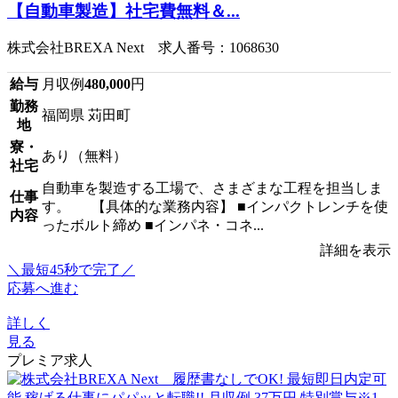
【自動車製造】社宅費無料＆...
株式会社BREXA Next 求人番号：1068630
給与
月収例
480,000
円
勤務
福岡県 苅田町
地
寮・
あり（無料）
社宅
自動車を製造する工場で、さまざまな工程を担当しま
仕事
す。 【具体的な業務内容】 ■インパクトレンチを使
内容
ったボルト締め ■インパネ・コネ...
詳細を表示
＼最短45秒で完了／
応募へ進む
詳しく
見る
プレミア求人