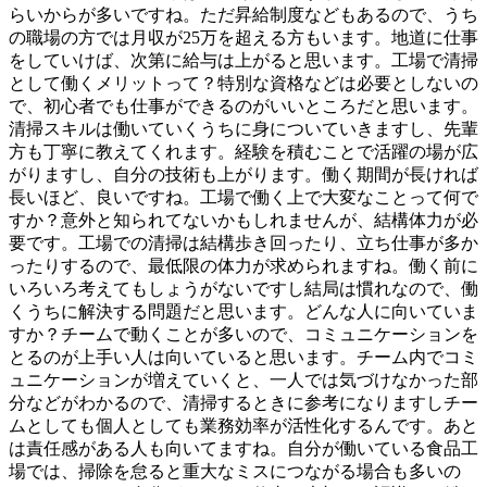
らいからが多いですね。ただ昇給制度などもあるので、うち
の職場の方では月収が25万を超える方もいます。地道に仕事
をしていけば、次第に給与は上がると思います。工場で清掃
として働くメリットって？特別な資格などは必要としないの
で、初心者でも仕事ができるのがいいところだと思います。
清掃スキルは働いていくうちに身についていきますし、先輩
方も丁寧に教えてくれます。経験を積むことで活躍の場が広
がりますし、自分の技術も上がります。働く期間が長ければ
長いほど、良いですね。工場で働く上で大変なことって何で
すか？意外と知られてないかもしれませんが、結構体力が必
要です。工場での清掃は結構歩き回ったり、立ち仕事が多か
ったりするので、最低限の体力が求められますね。働く前に
いろいろ考えてもしょうがないですし結局は慣れなので、働
くうちに解決する問題だと思います。どんな人に向いていま
すか？チームで動くことが多いので、コミュニケーションを
とるのが上手い人は向いていると思います。チーム内でコミ
ュニケーションが増えていくと、一人では気づけなかった部
分などがわかるので、清掃するときに参考になりますしチー
ムとしても個人としても業務効率が活性化するんです。あと
は責任感がある人も向いてますね。自分が働いている食品工
場では、掃除を怠ると重大なミスにつながる場合も多いの