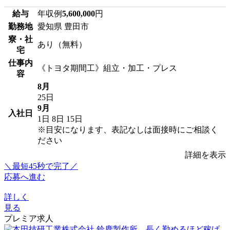
給与
年収例
5,600,000
円
勤務地
愛知県 豊田市
寮・社
あり（無料）
宅
仕事内
《トヨタ期間工》組立・加工・プレス
容
8月
25日
9月
入社日
1日
8日
15日
※目安になります、表記なしは面接時にご相談く
ださい
詳細を表示
＼最短45秒で完了／
応募へ進む
詳しく
見る
プレミア求人