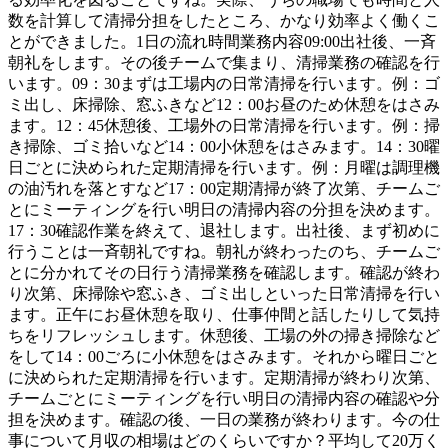
数を計算して清掃分担をしたところ、かなり効率よく働くこ
とができました。1日の流れ時間業務内容09:00出社後、一斉
朝礼をします。その後チームで集まり、清掃業務の確認を行
います。09：30まずは工場内の日常清掃を行います。例：ゴ
ミ出し、床掃除、窓ふきなど12：00お昼のため休憩をはさみ
ます。12：45休憩後、工場外の日常清掃を行います。例：掃
き掃除、ゴミ拾いなど14：00小休憩をはさみます。14：30曜
日ごとに決められた定期清掃を行います。例：月曜は調理機
の油汚れを落とすなど17：00定期清掃が終了次第、チームご
とにミーティングを行い明日の清掃内容の分担を決めます。
17：30確認作業を終えて、退社します。出社後、まず初めに
行うことは一斉朝礼ですね。朝礼が終わったのち、チームご
とに分かれてその日行う清掃業務を確認します。確認が終わ
り次第、床掃除や窓ふき、ゴミ出しといった日常清掃を行い
ます。正午にお昼休憩を取り、仕事仲間と話したりして気持
ちをリフレッシュします。休憩後、工場の外の掃き掃除など
をして14：00ごろに小休憩をはさみます。それから曜日ごと
に決められた定期清掃を行います。定期清掃が終わり次第、
チームごとにミーティングを行い明日の清掃内容の確認や分
担を決めます。確認の後、一日の業務が終わります。今の仕
事について月収の相場はどのくらいですか？平均して20万く