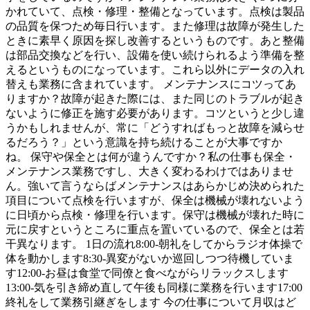
かれていて、点検・修理・整備となっています。点検は製品
の品質を保つため毎日行います。また修理は故障が発生した
ときに素早く原因を探し改善するというものです。あと整備
は部品交換などを行い、設備を使い続けられるよう準備を整
えるというものになっています。これら以外にデータの入れ
替えも業務に含まれています。 メンテナンスにコツってあ
りますか？故障が起きた際には、また同じのトラブルが起き
ないように修正を施す必要があります。コツというと少し違
うかもしれませんが、常に「どうすればもっと故障を減らせ
るだろう？」という意識を持ち続けることが大事ですか
ね。 保守や保全とは何が違うんですか？私の仕事も保全・
メンテナンス業務ですし、大きく変わるわけではありませ
ん。強いて言うならばメンテナンスはあらかじめ決められた
項目について点検を行いますが、保全は機械が壊れないよう
に日頃から点検・修理を行います。保守は機械が壊れた時に
元に戻すというところに重点を置いているので、保全とは若
干異なります。 1日の流れ8:00-朝礼をしてからラジオ体操で
体を動かします8:30-異変がないか巡回しつつ待機していま
す12:00-お昼は食堂で同僚と食べながらリラックスします
13:00-気を引き締め直して午後も同様に業務を行います17:00
終礼をして業務引継ぎをします 今の仕事について月収はど