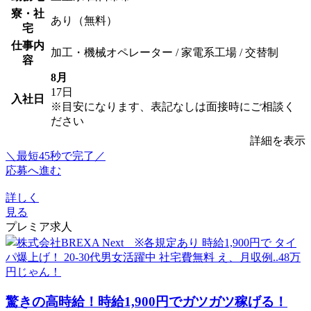
寮・社
あり（無料）
宅
仕事内
加工・機械オペレーター / 家電系工場 / 交替制
容
8月
17日
入社日
※目安になります、表記なしは面接時にご相談く
ださい
詳細を表示
＼最短45秒で完了／
応募へ進む
詳しく
見る
プレミア求人
驚きの高時給！時給1,900円でガツガツ稼げる！