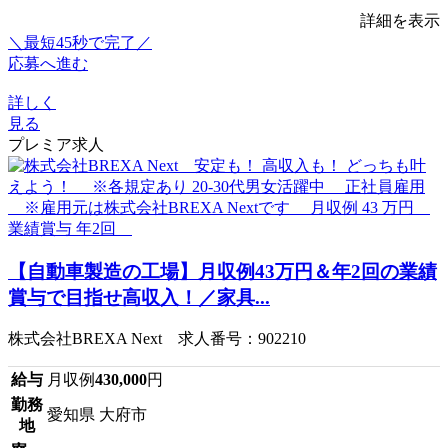
詳細を表示
＼最短45秒で完了／
応募へ進む
詳しく
見る
プレミア求人
【自動車製造の工場】月収例43万円＆年2回の業績
賞与で目指せ高収入！／家具...
株式会社BREXA Next 求人番号：902210
給与
月収例
430,000
円
勤務
愛知県 大府市
地