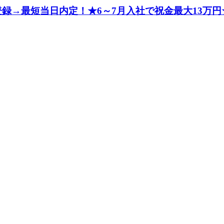
録→最短当日内定！★6～7月入社で祝金最大13万円