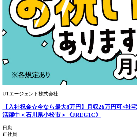
UTエージェント株式会社
【入社祝金☆今なら最大8万円】月収26万円可×社
活躍中＜石川県小松市＞《JREG1C》
日勤
正社員