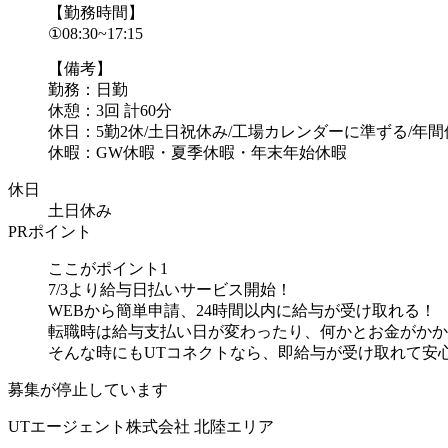
【勤務時間】
①08:30~17:15
【備考】
勤務：日勤
休憩：3回 計60分
休日：5勤2休/土日祝休み/工場カレンダーに準ずる/年間休
休暇：GW休暇・夏季休暇・年末年始休暇
休日
土日休み
PRポイント
ここがポイント1
7/3より給与日払いサービス開始！
WEBから簡単申請、24時間以内に給与が受け取れる！
転職時は給与支払い日が変わったり、何かとお金がかか
そんな時にもUTコネクトなら、即給与が受け取れて安心、
募集が停止しています
UTエージェント株式会社 北陸エリア