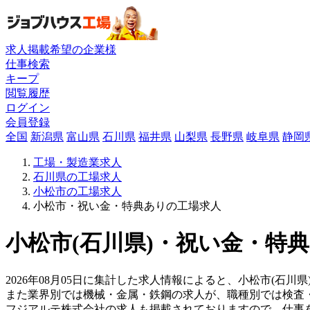
求人掲載希望の企業様
仕事検索
キープ
閲覧履歴
ログイン
会員登録
全国
新潟県
富山県
石川県
福井県
山梨県
長野県
岐阜県
静岡
工場・製造業求人
石川県の工場求人
小松市の工場求人
小松市・祝い金・特典ありの工場求人
小松市(石川県)・祝い金・特典
2026年08月05日に集計した求人情報によると、小松市(石川
また業界別では機械・金属・鉄鋼の求人が、職種別では検査
フジアルテ株式会社の求人も掲載されておりますので、仕事