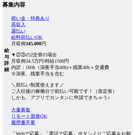
募集内容
祝い金・特典あり
高収入
週払い
給料前払いOK
月収例
345,000
円
給
▼②③の2交替の場合
与
月収例34.5万円/時給1500円
詳
内訳：160h（深夜手当40h)＋残業40h＋交通費
細
※深夜、残業手当を含む
＼前払い制度使えます／
ご入社後の稼働分で前払い可能です！（規定有）
しかも、アプリでカンタンに申請できちゃう♪
大量募集
リモート面接OK
履歴書不要
「Webで応募」「電話で応募」ボタンよりご応募をお願