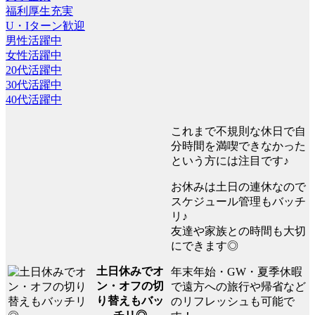
福利厚生充実
U・Iターン歓迎
男性活躍中
女性活躍中
20代活躍中
30代活躍中
40代活躍中
これまで不規則な休日で自
分時間を満喫できなかった
という方には注目です♪
お休みは土日の連休なので
スケジュール管理もバッチ
リ♪
友達や家族との時間も大切
にできます◎
土日休みでオ
年末年始・GW・夏季休暇
ン・オフの切
で遠方への旅行や帰省など
り替えもバッ
のリフレッシュも可能で