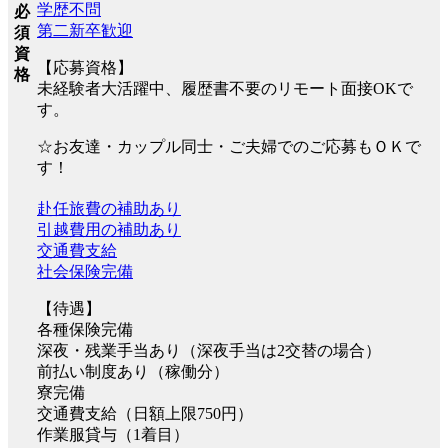
学歴不問
必
第二新卒歓迎
須
資
【応募資格】
格
未経験者大活躍中、履歴書不要のリモート面接OKで
す。
☆お友達・カップル同士・ご夫婦でのご応募もＯＫで
す！
赴任旅費の補助あり
引越費用の補助あり
交通費支給
社会保険完備
【待遇】
各種保険完備
深夜・残業手当あり（深夜手当は2交替の場合）
前払い制度あり（稼働分）
寮完備
交通費支給（日額上限750円）
作業服貸与（1着目）