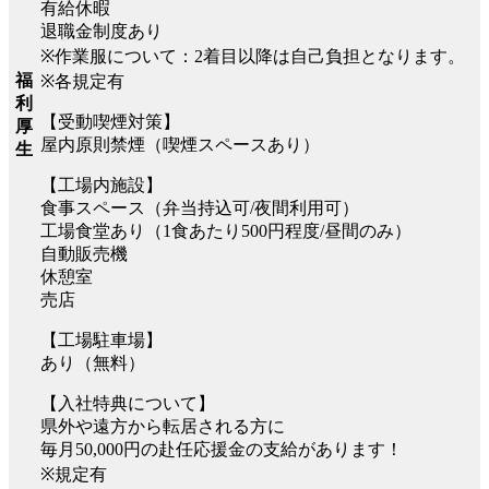
有給休暇
退職金制度あり
※作業服について：2着目以降は自己負担となります。
福
※各規定有
利
【受動喫煙対策】
厚
屋内原則禁煙（喫煙スペースあり）
生
【工場内施設】
食事スペース（弁当持込可/夜間利用可）
工場食堂あり（1食あたり500円程度/昼間のみ）
自動販売機
休憩室
売店
【工場駐車場】
あり（無料）
【入社特典について】
県外や遠方から転居される方に
毎月50,000円の赴任応援金の支給があります！
※規定有