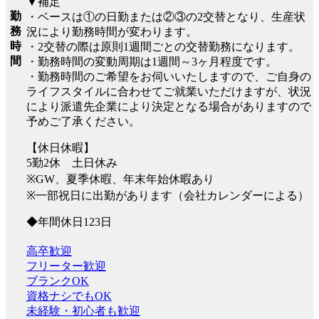
▼補足
勤
・ベースは①の日勤または②③の2交替となり、生産状
務
況により勤務時間が変わります。
時
・2交替の際は原則1週間ごとの交替勤務になります。
間
・勤務時間の変動周期は1週間～3ヶ月程度です。
・勤務時間のご希望をお伺いいたしますので、ご自身の
ライフスタイルに合わせてご就業いただけますが、状況
により派遣先企業により決定となる場合がありますので
予めご了承ください。
【休日休暇】
5勤2休 土日休み
※GW、夏季休暇、年末年始休暇あり
※一部祝日に出勤があります（会社カレンダーによる）
◆年間休日123日
高卒歓迎
フリーター歓迎
ブランクOK
資格ナシでもOK
未経験・初心者も歓迎