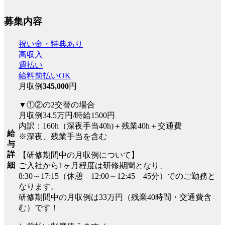
募集内容
祝い金・特典あり
高収入
週払い
給料前払いOK
月収例
345,000
円
▼①②の2交替の場合
月収例34.5万円/時給1500円
内訳：160h（深夜手当40h)＋残業40h＋交通費
給
※深夜、残業手当を含む
与
詳
【研修期間中の月収例について】
細
ご入社から1ヶ月程度は研修期間となり、
8:30～17:15（休憩 12:00～12:45 45分）でのご勤務と
なります。
研修期間中の月収例は33万円（残業40時間・交通費含
む）です！