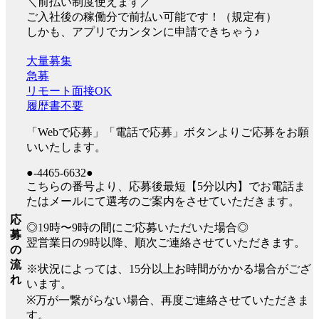
＼前払い制度使えます／
ご入社後の稼働分で前払い可能です！（規定有）
しかも、アプリでカンタンに申請できちゃう♪
大量募集
急募
リモート面接OK
履歴書不要
「Webで応募」「電話で応募」ボタンよりご応募をお願
いいたします。
●-4465-6632●
こちらの番号より、応募後最短【5分以内】でお電話ま
たはメールにて選考のご案内をさせていただきます。
応
◎19時〜9時の間にご応募いただいた場合◎
募
翌営業日の9時以降、順次ご連絡させていただきます。
の
流
※状況によっては、15分以上お時間がかかる場合がござ
れ
います。
※万が一繋がらない場合、再度ご連絡させていただきま
す。