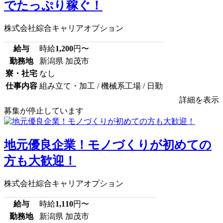
でたっぷり稼ぐ！
株式会社綜合キャリアオプション
給与
時給
1,200
円〜
勤務地
新潟県 加茂市
寮・社宅
なし
仕事内容
組み立て・加工 / 機械系工場 / 日勤
詳細を表示
募集が停止しています
地元優良企業！モノづくりが初めての
方も大歓迎！
株式会社綜合キャリアオプション
給与
時給
1,110
円〜
勤務地
新潟県 加茂市