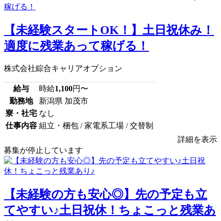
【未経験スタートOK！】土日祝休み！
適度に残業あって稼げる！
株式会社綜合キャリアオプション
給与
時給
1,100
円〜
勤務地
新潟県 加茂市
寮・社宅
なし
仕事内容
組立・梱包 / 家電系工場 / 交替制
詳細を表示
募集が停止しています
【未経験の方も安心◎】先の予定も立
てやすい♪土日祝休！ちょこっと残業あ