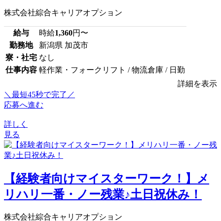
株式会社綜合キャリアオプション
給与
時給
1,360
円〜
勤務地
新潟県 加茂市
寮・社宅
なし
仕事内容
軽作業・フォークリフト / 物流倉庫 / 日勤
詳細を表示
＼最短45秒で完了／
応募へ進む
詳しく
見る
【経験者向けマイスターワーク！】メ
リハリ一番・ノー残業♪土日祝休み！
株式会社綜合キャリアオプション