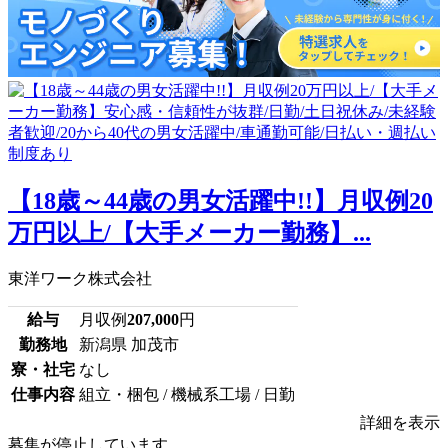
【18歳～44歳の男女活躍中!!】月収例20
万円以上/【大手メーカー勤務】...
東洋ワーク株式会社
給与
月収例
207,000
円
勤務地
新潟県 加茂市
寮・社宅
なし
仕事内容
組立・梱包 / 機械系工場 / 日勤
詳細を表示
募集が停止しています