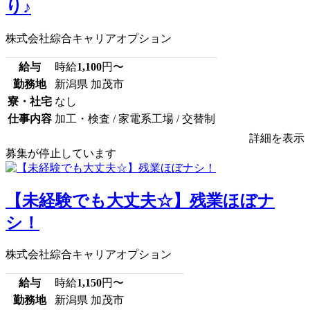
り♪
株式会社綜合キャリアオプション
給与
時給
1,100
円〜
勤務地
新潟県 加茂市
寮・社宅
なし
仕事内容
加工・検査 / 家電系工場 / 交替制
詳細を表示
募集が停止しています
【未経験でも大丈夫☆】残業ほぼナ
シ！
株式会社綜合キャリアオプション
給与
時給
1,150
円〜
勤務地
新潟県 加茂市