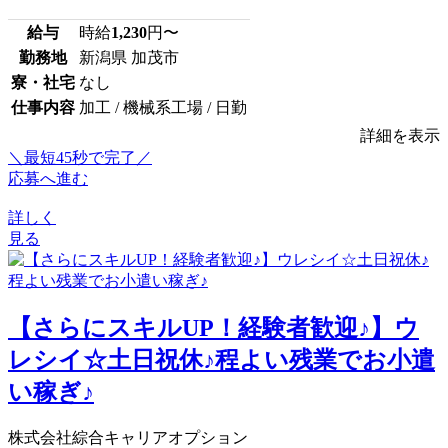
給与
時給
1,230
円〜
勤務地
新潟県 加茂市
寮・社宅
なし
仕事内容
加工 / 機械系工場 / 日勤
詳細を表示
＼最短45秒で完了／
応募へ進む
詳しく
見る
【さらにスキルUP！経験者歓迎♪】ウ
レシイ☆土日祝休♪程よい残業でお小遣
い稼ぎ♪
株式会社綜合キャリアオプション