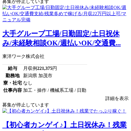
募集が停止しています
大手グループ工場/日勤固定/土日祝休
み/未経験相談OK/週払いOK/交通費...
東洋ワーク株式会社
給与
月収例
221,375
円
勤務地
新潟県 加茂市
寮・社宅
なし
仕事内容
加工・操作 / 機械系工場 / 日勤
詳細を表示
募集が停止しています
【初心者カンゲイ♪】土日祝休み！残業