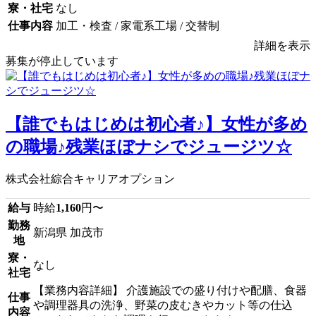
寮・社宅
なし
仕事内容
加工・検査 / 家電系工場 / 交替制
詳細を表示
募集が停止しています
【誰でもはじめは初心者♪】女性が多め
の職場♪残業ほぼナシでジュージツ☆
株式会社綜合キャリアオプション
給与
時給
1,160
円〜
勤務
新潟県 加茂市
地
寮・
なし
社宅
【業務内容詳細】 介護施設での盛り付けや配膳、食器
仕事
や調理器具の洗浄、野菜の皮むきやカット等の仕込
内容