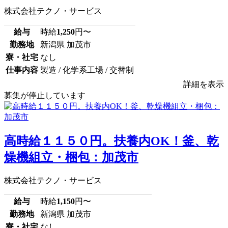
株式会社テクノ・サービス
給与
時給
1,250
円〜
勤務地
新潟県 加茂市
寮・社宅
なし
仕事内容
製造 / 化学系工場 / 交替制
詳細を表示
募集が停止しています
高時給１１５０円。扶養内OK！釜、乾
燥機組立・梱包：加茂市
株式会社テクノ・サービス
給与
時給
1,150
円〜
勤務地
新潟県 加茂市
寮・社宅
なし