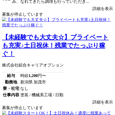
み、なれてきたら調理も行っていただき...
詳細を表示
募集が停止しています
【未経験でも大丈夫☆】プライベート
も充実♪土日祝休！残業でたっぷり稼
ぐ！
株式会社綜合キャリアオプション
給与
時給
1,200
円〜
勤務地
新潟県 加茂市
寮・社宅
なし
仕事内容
塗装 / 機械系工場 / 日勤
詳細を表示
募集が停止しています