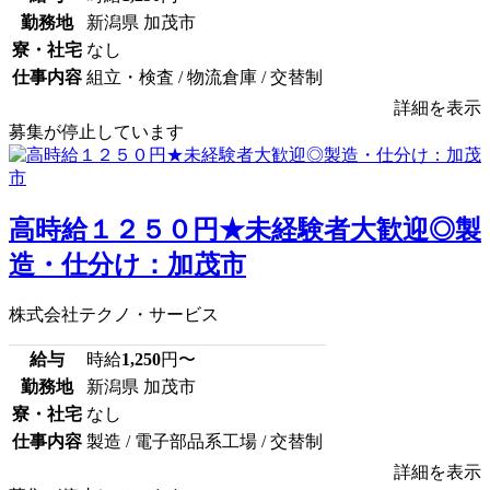
勤務地
新潟県 加茂市
寮・社宅
なし
仕事内容
組立・検査 / 物流倉庫 / 交替制
詳細を表示
募集が停止しています
高時給１２５０円★未経験者大歓迎◎製
造・仕分け：加茂市
株式会社テクノ・サービス
給与
時給
1,250
円〜
勤務地
新潟県 加茂市
寮・社宅
なし
仕事内容
製造 / 電子部品系工場 / 交替制
詳細を表示