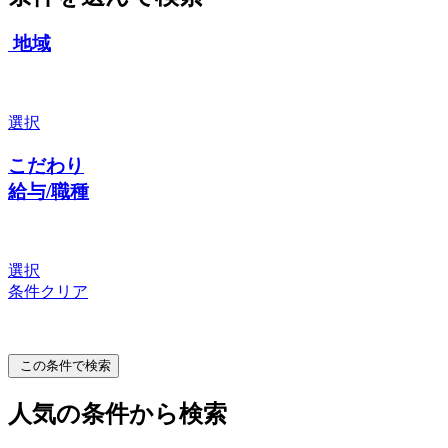
地域
選択
こだわり
給与/職種
選択
条件クリア
この条件で検索
人気の条件から検索