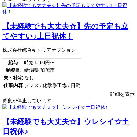
【未経験でも大丈夫☆】先の予定も立
てやすい♪土日祝休！
株式会社綜合キャリアオプション
給与
時給
1,100
円〜
勤務地
新潟県 加茂市
寮・社宅
なし
仕事内容
プレス / 化学系工場 / 日勤
詳細を表示
募集が停止しています
【未経験でも大丈夫☆】ウレシイ☆土
日祝休♪