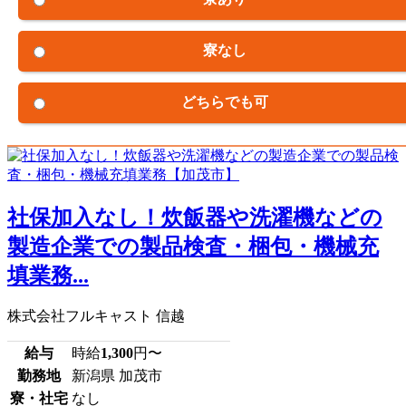
寮なし
どちらでも可
社保加入なし！炊飯器や洗濯機などの
製造企業での製品検査・梱包・機械充
填業務...
株式会社フルキャスト 信越
給与
時給
1,300
円〜
勤務地
新潟県 加茂市
寮・社宅
なし