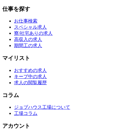
仕事を探す
お仕事検索
スペシャル求人
寮/社宅ありの求人
高収入の求人
期間工の求人
マイリスト
おすすめの求人
キープ中の求人
求人の閲覧履歴
コラム
ジョブハウス工場について
工場コラム
アカウント