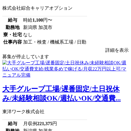
株式会社綜合キャリアオプション
給与
時給
1,100
円〜
勤務地
新潟県 加茂市
寮・社宅
なし
仕事内容
加工・検査 / 機械系工場 / 日勤
詳細を表示
募集が停止しています
大手グループ工場/遅番固定/土日祝休
み/未経験相談OK/週払いOK/交通費...
東洋ワーク株式会社
給与
月収例
221,375
円
勤務地
新潟県 加茂市