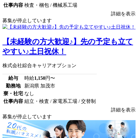
仕事内容
検査・梱包 / 機械系工場
詳細を表示
募集が停止しています
【未経験の方大歓迎♪】先の予定も立て
やすい♪土日祝休！
株式会社綜合キャリアオプション
給与
時給
1,150
円〜
勤務地
新潟県 加茂市
寮・社宅
なし
仕事内容
組立・検査 / 家電系工場 / 交替制
詳細を表示
募集が停止しています