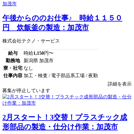
午後からののお仕事♪ 時給１１５０
円 炊飯釜の製造：加茂市
株式会社テクノ・サービス
給与
時給
1,150
円〜
勤務地
新潟県 加茂市
寮・社宅
なし
仕事内容
加工・検査 / 電子部品系工場 / 夜勤
詳細を表示
募集が停止しています
2月スタート！3交替！プラスチック成
形部品の製造・仕分け作業：加茂市