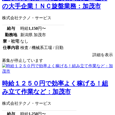
の大手企業！ＮＣ旋盤業務：加茂市
株式会社テクノ・サービス
給与
時給
1,150
円〜
勤務地
新潟県 加茂市
寮・社宅
なし
仕事内容
検査 / 機械系工場 / 日勤
詳細を表示
募集が停止しています
時給１２５０円で効率よく稼げる！組
み立て作業など：加茂市
株式会社テクノ・サービス
給与
時給
1,250
円〜