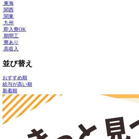
東海
関西
関東
九州
即入寮OK
期間工
寮あり
高収入
並び替え
おすすめ順
給与が高い順
新着順