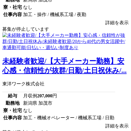
寮・社宅
なし
仕事内容
加工・操作 / 機械系工場 / 夜勤
詳細を表示
募集が停止しています
未経験者歓迎/【大手メーカー勤務】安
心感・信頼性が抜群/日勤/土日祝休み/...
東洋ワーク株式会社
給与
月収例
207,000
円
勤務地
新潟県 加茂市
寮・社宅
なし
仕事内容
加工・機械オペレーター / 機械系工場 / 日勤
詳細を表示