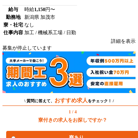
給与
時給
1,150
円〜
勤務地
新潟県 加茂市
寮・社宅
なし
仕事内容
加工 / 機械系工場 / 日勤
詳細を表示
募集が停止しています
おすすめ求人
\ 質問に答えて、
をチェック！ /
1 / 4
寮付きの求人をお探しですか？
寮あり