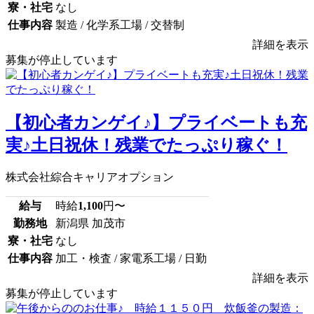
寮・社宅
なし
仕事内容
製造 / 化学系工場 / 交替制
詳細を表示
募集が停止しています
【初心者カンゲイ♪】プライベートも充
実♪土日祝休！残業でたっぷり稼ぐ！
株式会社綜合キャリアオプション
給与
時給
1,100
円〜
勤務地
新潟県 加茂市
寮・社宅
なし
仕事内容
加工・検査 / 家電系工場 / 日勤
詳細を表示
募集が停止しています