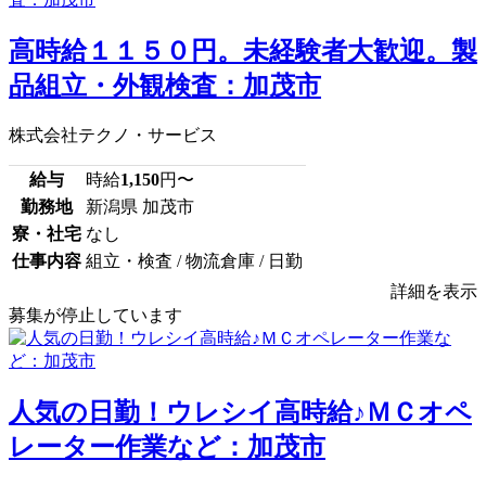
高時給１１５０円。未経験者大歓迎。製
品組立・外観検査：加茂市
株式会社テクノ・サービス
給与
時給
1,150
円〜
勤務地
新潟県 加茂市
寮・社宅
なし
仕事内容
組立・検査 / 物流倉庫 / 日勤
詳細を表示
募集が停止しています
人気の日勤！ウレシイ高時給♪ＭＣオペ
レーター作業など：加茂市