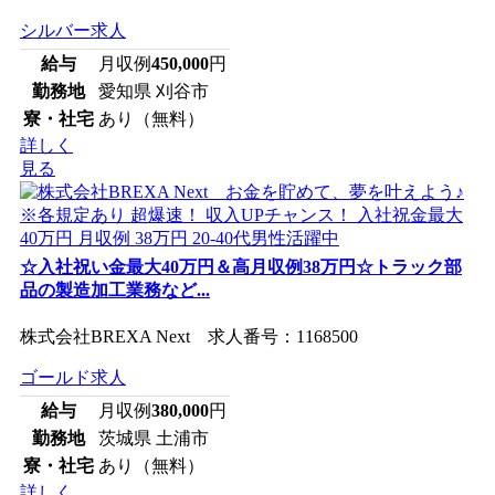
シルバー求人
給与
月収例
450,000
円
勤務地
愛知県 刈谷市
寮・社宅
あり（無料）
詳しく
見る
☆入社祝い金最大40万円＆高月収例38万円☆トラック部
品の製造加工業務など...
株式会社BREXA Next 求人番号：1168500
ゴールド求人
給与
月収例
380,000
円
勤務地
茨城県 土浦市
寮・社宅
あり（無料）
詳しく