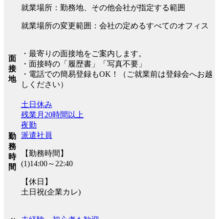
就業場所：勤務地、その他会社が指定する範囲
就業場所の変更範囲：会社の定めるすべてのオフィス
・最寄りの面接地をご案内します。
面
・面接時の「履歴書」「写真不要」
接
・電話での簡易登録もOK！（ご就業前は登録会へお越
地
しください）
土日休み
残業月20時間以上
夜勤
派遣社員
勤
務
【勤務時間】
時
(1)14:00～22:40
間
【休日】
土日祝(企業カレ)