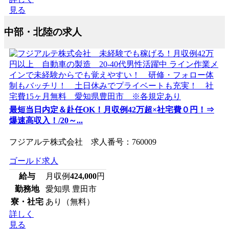
見る
中部・北陸の求人
最短当日内定＆赴任OK！月収例42万超×社宅費０円！⇒
爆速高収入！/20～...
フジアルテ株式会社 求人番号：760009
ゴールド求人
給与
月収例
424,000
円
勤務地
愛知県 豊田市
寮・社宅
あり（無料）
詳しく
見る