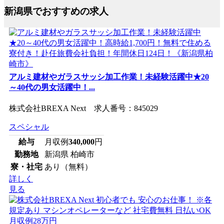
新潟県でおすすめの求人
アルミ建材やガラスサッシ加工作業！未経験活躍中★20
～40代の男女活躍中！...
株式会社BREXA Next 求人番号：845029
スペシャル
給与
月収例
340,000
円
勤務地
新潟県 柏崎市
寮・社宅
あり（無料）
詳しく
見る