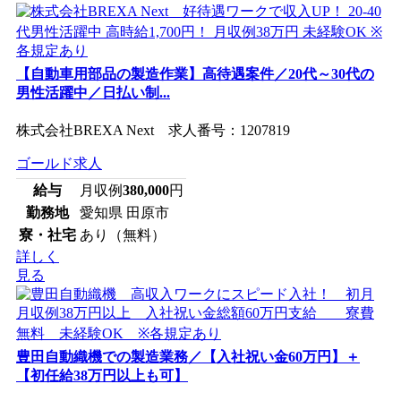
【自動車用部品の製造作業】高待遇案件／20代～30代の
男性活躍中／日払い制...
株式会社BREXA Next 求人番号：1207819
ゴールド求人
給与
月収例
380,000
円
勤務地
愛知県 田原市
寮・社宅
あり（無料）
詳しく
見る
豊田自動織機での製造業務／【入社祝い金60万円】＋
【初任給38万円以上も可】