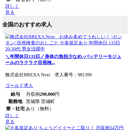
詳しく
見る
全国のおすすめ求人
＼年間休日133日／身体の負担少なめ♪バッテリーモジュ
ールのラクラク目視検...
株式会社BREXA Next 求人番号：981399
ゴールド求人
給与
月収例
290,000
円
勤務地
茨城県 茨城町
寮・社宅
あり（無料）
詳しく
見る