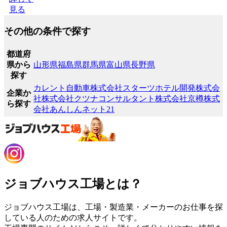
見る
その他の条件で探す
都道府
県から
山形県
福島県
群馬県
富山県
長野県
探す
カレント自動車株式会社
スターツホテル開発株式会
企業か
社
株式会社クツナコンサルタント
株式会社京樽
株式
ら探す
会社あんしんネット21
ジョブハウス工場とは？
ジョブハウス工場は、工場・製造業・メーカーのお仕事を探
している人のための求人サイトです。