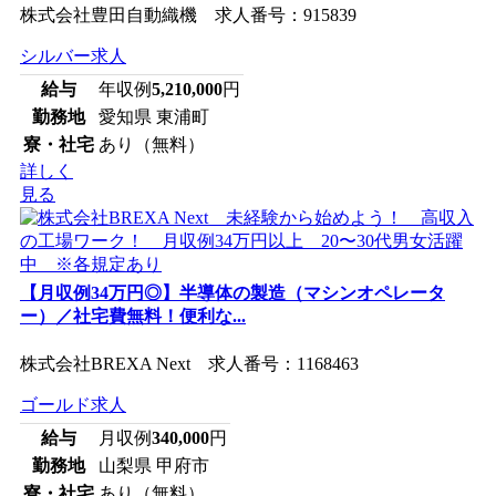
株式会社豊田自動織機 求人番号：915839
シルバー求人
給与
年収例
5,210,000
円
勤務地
愛知県 東浦町
寮・社宅
あり（無料）
詳しく
見る
【月収例34万円◎】半導体の製造（マシンオペレータ
ー）／社宅費無料！便利な...
株式会社BREXA Next 求人番号：1168463
ゴールド求人
給与
月収例
340,000
円
勤務地
山梨県 甲府市
寮・社宅
あり（無料）