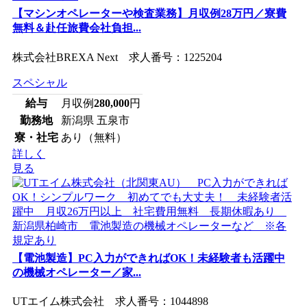
【マシンオペレーターや検査業務】月収例28万円／寮費
無料＆赴任旅費会社負担...
株式会社BREXA Next 求人番号：1225204
スペシャル
給与
月収例
280,000
円
勤務地
新潟県 五泉市
寮・社宅
あり（無料）
詳しく
見る
【電池製造】PC入力ができればOK！未経験者も活躍中
の機械オペレーター／家...
UTエイム株式会社 求人番号：1044898