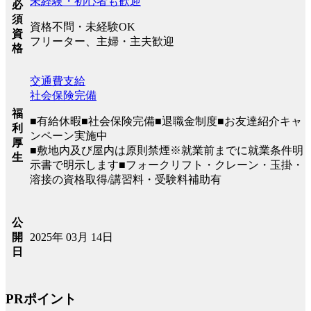
未経験・初心者も歓迎
必
須
資格不問・未経験OK
資
フリーター、主婦・主夫歓迎
格
交通費支給
社会保険完備
福
■有給休暇■社会保険完備■退職金制度■お友達紹介キャ
利
ンペーン実施中
厚
■敷地内及び屋内は原則禁煙※就業前までに就業条件明
生
示書で明示します■フォークリフト・クレーン・玉掛・
溶接の資格取得/講習料・受験料補助有
公
2025年 03月 14日
開
日
PRポイント