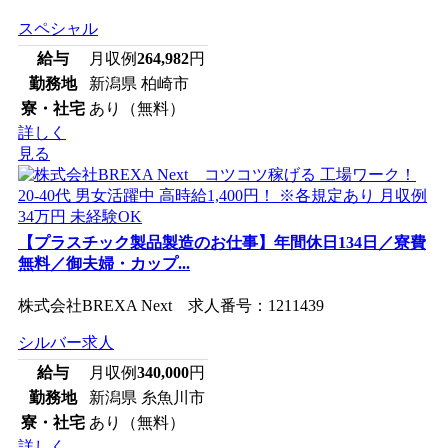
スペシャル
給与
月収例
264,982
円
勤務地
新潟県 柏崎市
寮・社宅
あり（無料）
詳しく
見る
【プラスチック製品製造のお仕事】年間休日134日／寮費
無料／御夫婦・カップ...
株式会社BREXA Next 求人番号：1211439
シルバー求人
給与
月収例
340,000
円
勤務地
新潟県 糸魚川市
寮・社宅
あり（無料）
詳しく