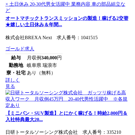
オートマチックトランスミッションの製造！稼げる2交替
★嬉しい土日休み＆年間...
株式会社BREXA Next 求人番号：1041515
ゴールド求人
給与
月収例
340,000
円
勤務地
岐阜県 瑞浪市
寮・社宅
あり（無料）
詳しく
見る
【ミニバン・SUV製造】とにかく稼げる！時給2,000円＆
入社特典最大20...
日研トータルソーシング株式会社 求人番号：335210