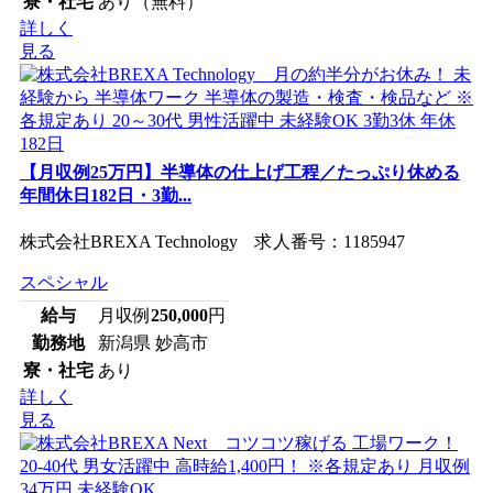
寮・社宅
あり（無料）
詳しく
見る
【月収例25万円】半導体の仕上げ工程／たっぷり休める
年間休日182日・3勤...
株式会社BREXA Technology 求人番号：1185947
スペシャル
給与
月収例
250,000
円
勤務地
新潟県 妙高市
寮・社宅
あり
詳しく
見る