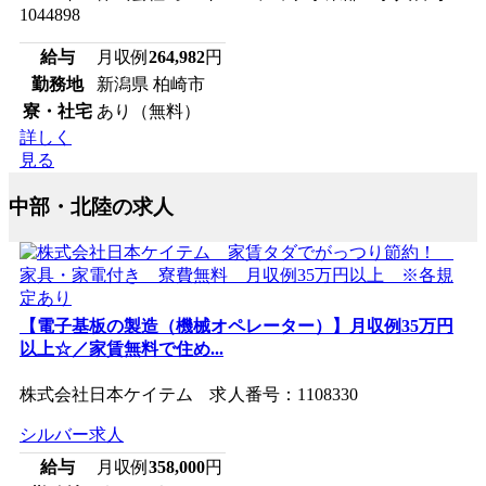
1044898
給与
月収例
264,982
円
勤務地
新潟県 柏崎市
寮・社宅
あり（無料）
詳しく
見る
中部・北陸の求人
【電子基板の製造（機械オペレーター）】月収例35万円
以上☆／家賃無料で住め...
株式会社日本ケイテム 求人番号：1108330
シルバー求人
給与
月収例
358,000
円