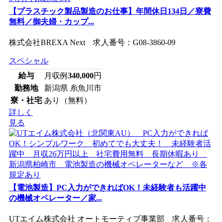
【プラスチック製品製造のお仕事】年間休日134日／寮費
無料／御夫婦・カップ...
株式会社BREXA Next 求人番号：G08-3860-09
スペシャル
給与
月収例
340,000
円
勤務地
新潟県 糸魚川市
寮・社宅
あり（無料）
詳しく
見る
【電池製造】PC入力ができればOK！未経験者も活躍中
の機械オペレーター／家...
UTエイム株式会社 オートモーティブ事業部 求人番号：