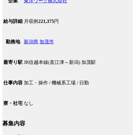
東洋ワーク株式会社
企業
月収例
221,375
円
給与詳細
新潟県
加茂市
勤務地
JR信越本線(直江津～新潟) 加茂駅
最寄り駅
加工・操作 / 機械系工場 / 日勤
仕事内容
なし
寮・社宅
募集内容