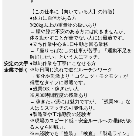
す
【この仕事に【向いている人】の特徴】
●体力に自信がある方
※20kg以上の重量物の扱いあり
→ 腰や膝に不安のある方には向きませんが、
体を動かすことが苦でない人には最適です。
●立ち作業中心＆1日中動き回る業務
→「座りっぱなしの仕事が苦手」「運動不足を
解消したい」という人にマッチ。
●単純作業を丁寧にこなせる方
安定の大手
※毎日同じ流れで進むルーチンワーク
企業で働く
→ 変化や刺激より「コツコツ・モクモク」が
得意なタイプに最適です。
●残業OK・稼ぎたい人
※月30時間程度の残業あり
→ 稼ぎたい派には魅力ですが、「残業NG」な
人はミスマッチの可能性あり。
●製造業や工場勤務の経験者
※現場のスピード感・安全ルールへの理解があ
る人なら即戦力。
※未経験でも「塗装」「検査」「製造ライン」