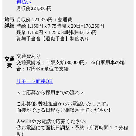
週払い
月収例
221,375
円
給与
月収例 221,375円＋交通費
詳細
時給 1,150円ｘ7.75時間ｘ20日=178,250円
残業 1,150円ｘ1.25ｘ30時間=43,125円
賞与手当含【退職手当】制度あり
交通費あり
交通
交通費備考：上限支給(30,000円） ※自家用車の場
費
合：17円/Km単位で支給
リモート面接OK
＜ご応募から採用までの流れ＞
ご応募後､弊社担当からお電話いたします｡
面接ができる日程をご相談させてください!
①WEBやお電話で応募ください!
②お電話にて面接日調整・予約（所要時間１０分程
度）