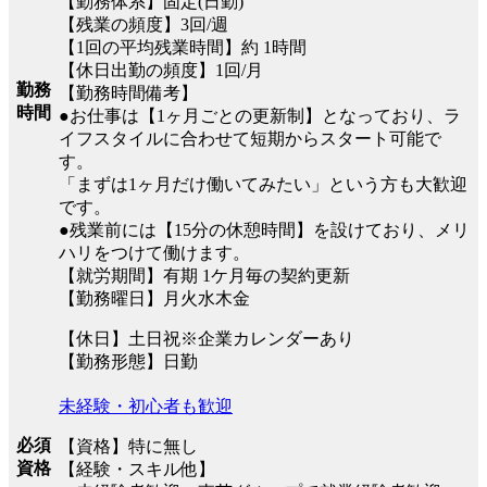
【勤務体系】固定(日勤)
【残業の頻度】3回/週
【1回の平均残業時間】約 1時間
【休日出勤の頻度】1回/月
勤務
【勤務時間備考】
時間
●お仕事は【1ヶ月ごとの更新制】となっており、ラ
イフスタイルに合わせて短期からスタート可能で
す。
「まずは1ヶ月だけ働いてみたい」という方も大歓迎
です。
●残業前には【15分の休憩時間】を設けており、メリ
ハリをつけて働けます。
【就労期間】有期 1ケ月毎の契約更新
【勤務曜日】月火水木金
【休日】土日祝※企業カレンダーあり
【勤務形態】日勤
未経験・初心者も歓迎
必須
【資格】特に無し
資格
【経験・スキル他】