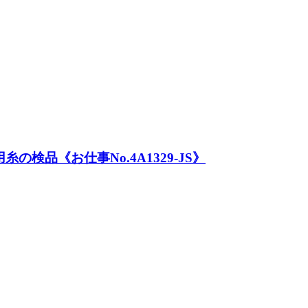
検品《お仕事No.4A1329-JS》