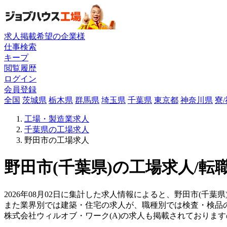
求人掲載希望の企業様
仕事検索
キープ
閲覧履歴
ログイン
会員登録
全国
茨城県
栃木県
群馬県
埼玉県
千葉県
東京都
神奈川県
寮
工場・製造業求人
千葉県の工場求人
野田市の工場求人
野田市(千葉県)の工場求人/転
2026年08月02日に集計した求人情報によると、野田市(千葉県
また業界別では建築・住宅の求人が、職種別では検査・検品
株式会社ウィルオブ・ワーク(A)の求人も掲載されておりま