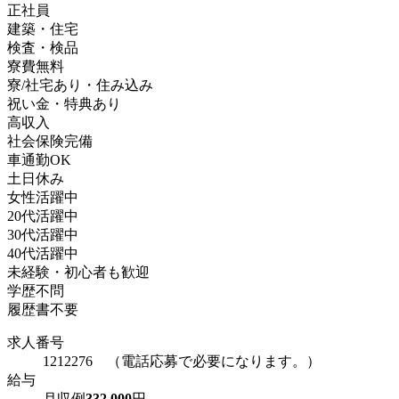
正社員
建築・住宅
検査・検品
寮費無料
寮/社宅あり・住み込み
祝い金・特典あり
高収入
社会保険完備
車通勤OK
土日休み
女性活躍中
20代活躍中
30代活躍中
40代活躍中
未経験・初心者も歓迎
学歴不問
履歴書不要
求人番号
1212276 （電話応募で必要になります。）
給与
月収例
332,000
円