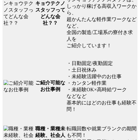
キョウテクノ
しっかり稼げる高収入ワークか
スタッフって
ら、
どんな会
超かんたんな軽作業ワークなど
社？？
など、
全国の製造/工場系の寮付き求
人を
ご紹介しています！
・日勤固定/夜勤固定
・土日祝休み
・未経験活躍中のお仕事
ご紹介可能な
・カンタン軽作業
お仕事例
・未経験OK×高時給ワーク
などなど
基本的にはどのお仕事も経験不
問！
転職回数や就業ブランクの期間
職種・業種未
も不問！
経験、社会人