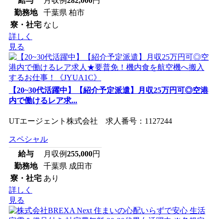
給与
月収例
282,000
円
勤務地
千葉県 柏市
寮・社宅
なし
詳しく
見る
【20~30代活躍中】【紹介予定派遣】月収25万円可◎空港
内で働けるレア求...
UTエージェント株式会社 求人番号：1127244
スペシャル
給与
月収例
255,000
円
勤務地
千葉県 成田市
寮・社宅
あり
詳しく
見る