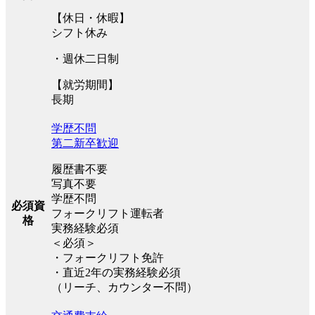
【休日・休暇】
シフト休み
・週休二日制
【就労期間】
長期
学歴不問
第二新卒歓迎
履歴書不要
写真不要
学歴不問
必須資
フォークリフト運転者
格
実務経験必須
＜必須＞
・フォークリフト免許
・直近2年の実務経験必須
（リーチ、カウンター不問）