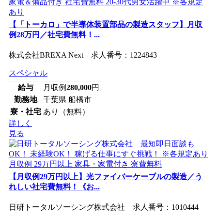
【「トーカロ」で半導体装置部品の製造スタッフ】月収
例28万円／社宅費無料！...
株式会社BREXA Next 求人番号：1224843
スペシャル
給与
月収例
280,000
円
勤務地
千葉県 船橋市
寮・社宅
あり（無料）
詳しく
見る
【月収例29万円以上】光ファイバーケーブルの製造／う
れしい社宅費無料！《お...
日研トータルソーシング株式会社 求人番号：1010444