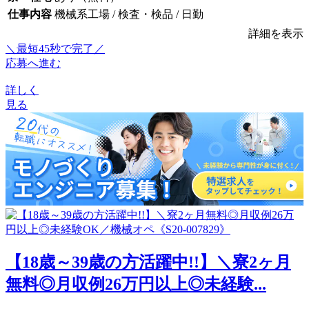
仕事内容
機械系工場 / 検査・検品 / 日勤
詳細を表示
＼最短45秒で完了／
応募へ進む
詳しく
見る
【18歳～39歳の方活躍中!!】＼寮2ヶ月
無料◎月収例26万円以上◎未経験...