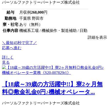
パーソルファクトリーパートナーズ株式会社
給与
月収例
268,000
円
勤務地
千葉県 野田市
寮・社宅
あり（無料）
仕事内容
機械系工場 / 機械操作・製造補助 / 日勤
詳細を表示
＼最短45秒で完了／
応募へ進む
詳しく
見る
【18歳～39歳の方活躍中!!】寮2ヶ月無
料◎敷金礼金0円♪機械オペレータ...
パーソルファクトリーパートナーズ株式会社