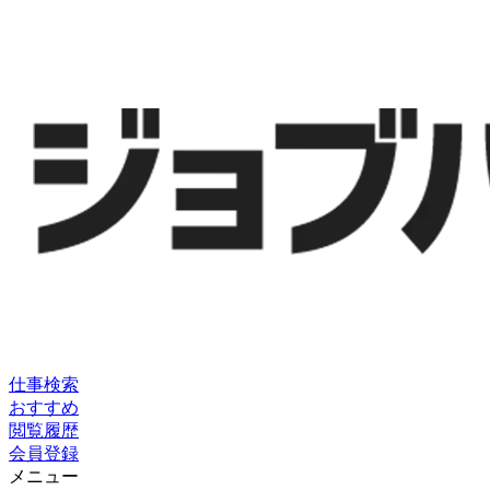
仕事検索
おすすめ
閲覧履歴
会員登録
メニュー