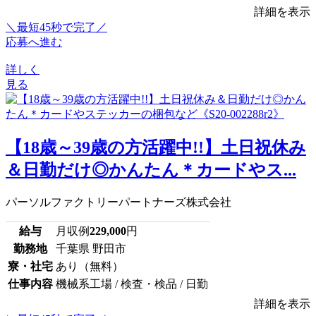
詳細を表示
＼最短45秒で完了／
応募へ進む
詳しく
見る
【18歳～39歳の方活躍中!!】土日祝休み
＆日勤だけ◎かんたん＊カードやス...
パーソルファクトリーパートナーズ株式会社
給与
月収例
229,000
円
勤務地
千葉県 野田市
寮・社宅
あり（無料）
仕事内容
機械系工場 / 検査・検品 / 日勤
詳細を表示