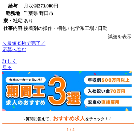
給与
月収例
273,000
円
勤務地
千葉県 野田市
寮・社宅
あり
仕事内容
接着剤の操作・梱包 / 化学系工場 / 日勤
詳細を表示
＼最短45秒で完了／
応募へ進む
詳しく
見る
おすすめ求人
\ 質問に答えて、
をチェック！ /
1 / 4