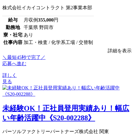
株式会社イカイコントラクト 第2事業本部
給与
月収例
355,000
円
勤務地
千葉県 野田市
寮・社宅
あり
仕事内容
加工・検査 / 化学系工場 / 交替制
詳細を表示
＼最短45秒で完了／
応募へ進む
詳しく
見る
未経験OK！正社員登用実績あり！幅広
い年齢活躍中《S20-002288》
パーソルファクトリーパートナーズ株式会社 関東