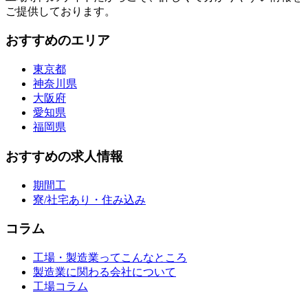
ご提供しております。
おすすめのエリア
東京都
神奈川県
大阪府
愛知県
福岡県
おすすめの求人情報
期間工
寮/社宅あり・住み込み
コラム
工場・製造業ってこんなところ
製造業に関わる会社について
工場コラム