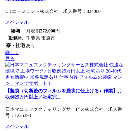
UTエージェント株式会社 求人番号：824060
スペシャル
給与
月収例
272,000
円
勤務地
千葉県 市原市
寮・社宅
あり
詳しく
見る
【製袋（切断後のフィルムを袋状に仕上げる）作業】月
収例25万円以上／社宅完...
日本マニュファクチャリングサービス株式会社 求人番
号：1225393
スペシャル