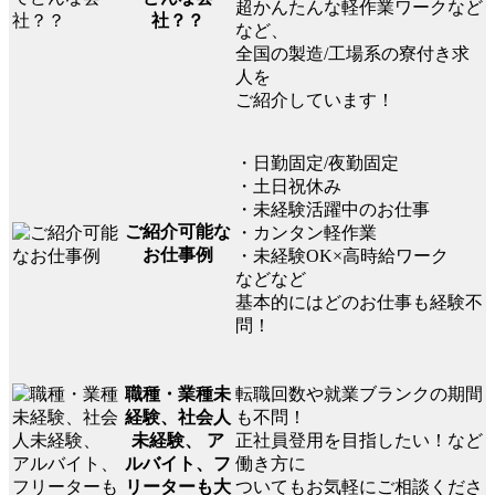
超かんたんな軽作業ワークなど
社？？
など、
全国の製造/工場系の寮付き求
人を
ご紹介しています！
・日勤固定/夜勤固定
・土日祝休み
・未経験活躍中のお仕事
ご紹介可能な
・カンタン軽作業
お仕事例
・未経験OK×高時給ワーク
などなど
基本的にはどのお仕事も経験不
問！
転職回数や就業ブランクの期間
職種・業種未
も不問！
経験、社会人
正社員登用を目指したい！など
未経験、 ア
働き方に
ルバイト、フ
ついてもお気軽にご相談くださ
リーターも大