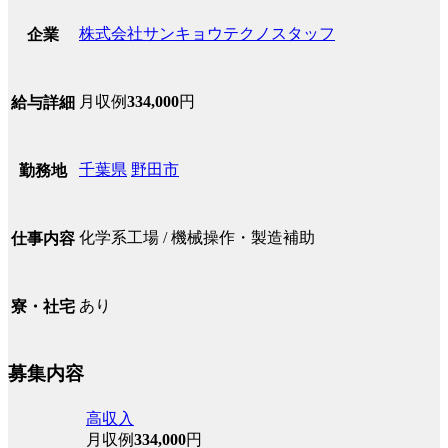
株式会社サンキョウテクノスタッフ
企業
月収例
334,000
円
給与詳細
千葉県
野田市
勤務地
化学系工場 / 機械操作・製造補助
仕事内容
あり
寮・社宅
募集内容
高収入
月収例
334,000
円