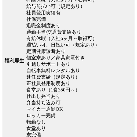
給与前払い可（規定あり）
社員登用実績有
社保完備
退職金制度あり
通勤手当/交通費支給あり
有給休暇（入社6ヶ月～取得可）
週払い可、日払い可（規定あり）
定期健康診断あり
個室寮あり／家具家電付き
福利厚生
引越しサポートあり
自転車無料レンタルあり
赴任費支給（規定あり）
正社員登用制度あり
食堂あり（1食350円～）
仕出し弁当あり
弁当持ち込み可
マイカー通勤OK
ロッカー完備
転勤なし
食堂あり
寮完備