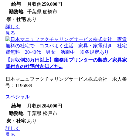
給与
月収例
259,000
円
勤務地
千葉県 船橋市
寮・社宅
あり
詳しく
見る
【月収例28万円以上】業務用プリンターの製造／家具家
電付きの社宅付き◎／た...
日本マニュファクチャリングサービス株式会社 求人番
号：1196889
スペシャル
給与
月収例
284,000
円
勤務地
千葉県 松戸市
寮・社宅
あり
詳しく
見る