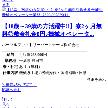
見る
【18歳～39歳の方活躍中!!】寮2ヶ月無
料◎敷金礼金0円♪機械オペレータ...
パーソルファクトリーパートナーズ株式会社
給与
月収例
268,000
円
勤務地
千葉県 野田市
寮・社宅
あり（無料）
仕事内容
機械系工場 / 機械操作・製造補助 / 日勤
詳細を表示
＼最短45秒で完了／
応募へ進む
詳しく
見る