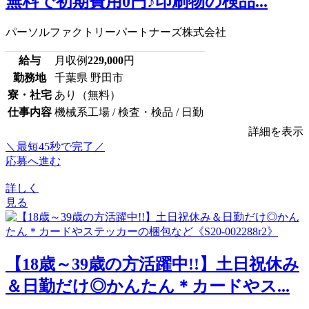
無料で初期費用0円♪印刷物の検品...
パーソルファクトリーパートナーズ株式会社
給与
月収例
229,000
円
勤務地
千葉県 野田市
寮・社宅
あり（無料）
仕事内容
機械系工場 / 検査・検品 / 日勤
詳細を表示
＼最短45秒で完了／
応募へ進む
詳しく
見る
【18歳～39歳の方活躍中!!】土日祝休み
＆日勤だけ◎かんたん＊カードやス...