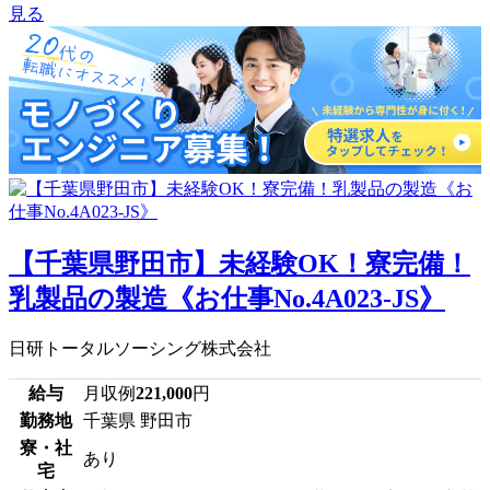
見る
【千葉県野田市】未経験OK！寮完備！
乳製品の製造《お仕事No.4A023-JS》
日研トータルソーシング株式会社
給与
月収例
221,000
円
勤務地
千葉県 野田市
寮・社
あり
宅