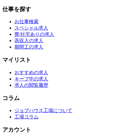
仕事を探す
お仕事検索
スペシャル求人
寮/社宅ありの求人
高収入の求人
期間工の求人
マイリスト
おすすめの求人
キープ中の求人
求人の閲覧履歴
コラム
ジョブハウス工場について
工場コラム
アカウント