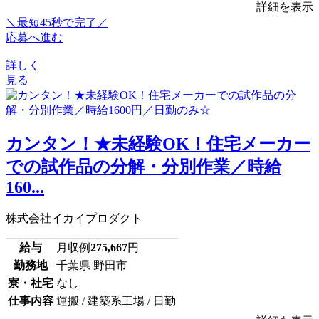
詳細を表示
＼最短45秒で完了／
応募へ進む
詳しく
見る
カンタン！★未経験OK！住宅メーカー
での試作品の分解・分別作業／時給
160...
株式会社イカイプロダクト
給与
月収例
275,667
円
勤務地
千葉県 野田市
寮・社宅
なし
仕事内容
運搬 / 建築系工場 / 日勤