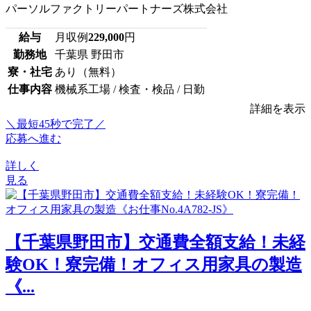
パーソルファクトリーパートナーズ株式会社
給与
月収例
229,000
円
勤務地
千葉県 野田市
寮・社宅
あり（無料）
仕事内容
機械系工場 / 検査・検品 / 日勤
詳細を表示
＼最短45秒で完了／
応募へ進む
詳しく
見る
【千葉県野田市】交通費全額支給！未経
験OK！寮完備！オフィス用家具の製造
《...