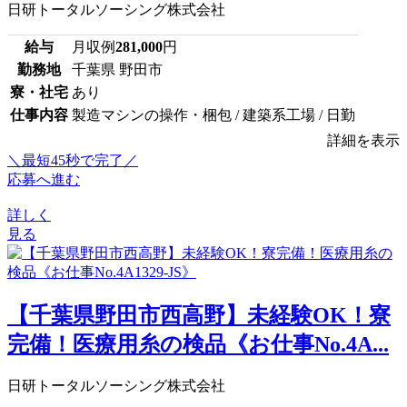
日研トータルソーシング株式会社
給与
月収例
281,000
円
勤務地
千葉県 野田市
寮・社宅
あり
仕事内容
製造マシンの操作・梱包 / 建築系工場 / 日勤
詳細を表示
＼最短45秒で完了／
応募へ進む
詳しく
見る
【千葉県野田市西高野】未経験OK！寮
完備！医療用糸の検品《お仕事No.4A...
日研トータルソーシング株式会社