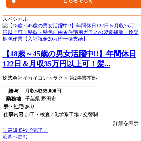
どちらでも可
スペシャル
【18歳～45歳の男女活躍中!!】年間休日
122日＆月収35万円以上可！髪...
株式会社イカイコントラクト 第2事業本部
給与
月収例
355,000
円
勤務地
千葉県 野田市
寮・社宅
あり
仕事内容
加工・検査 / 化学系工場 / 交替制
詳細を表示
＼最短45秒で完了／
応募へ進む