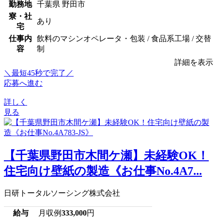
勤務地
千葉県 野田市
寮・社
あり
宅
仕事内
飲料のマシンオペレータ・包装 / 食品系工場 / 交替
容
制
詳細を表示
＼最短45秒で完了／
応募へ進む
詳しく
見る
【千葉県野田市木間ケ瀬】未経験OK！
住宅向け壁紙の製造《お仕事No.4A7...
日研トータルソーシング株式会社
給与
月収例
333,000
円