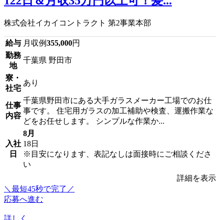
122日＆月収35万円以上可！髪...
株式会社イカイコントラクト 第2事業本部
給与
月収例
355,000
円
勤務
千葉県 野田市
地
寮・
あり
社宅
千葉県野田市にある大手ガラスメーカー工場でのお仕
仕事
事です。 住宅用ガラスの加工補助や検査、運搬作業な
内容
どをお任せします。 シンプルな作業か...
8月
入社
18日
日
※目安になります、表記なしは面接時にご相談くださ
い
詳細を表示
＼最短45秒で完了／
応募へ進む
詳しく