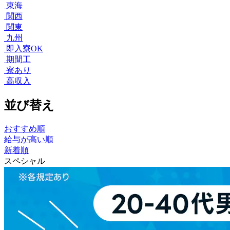
東海
関西
関東
九州
即入寮OK
期間工
寮あり
高収入
並び替え
おすすめ順
給与が高い順
新着順
スペシャル