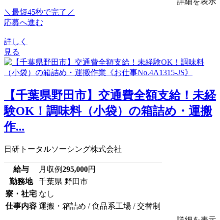
詳細を表示
＼最短45秒で完了／
応募へ進む
詳しく
見る
【千葉県野田市】交通費全額支給！未経
験OK！調味料（小袋）の箱詰め・運搬
作...
日研トータルソーシング株式会社
給与
月収例
295,000
円
勤務地
千葉県 野田市
寮・社宅
なし
仕事内容
運搬・箱詰め / 食品系工場 / 交替制
詳細を表示