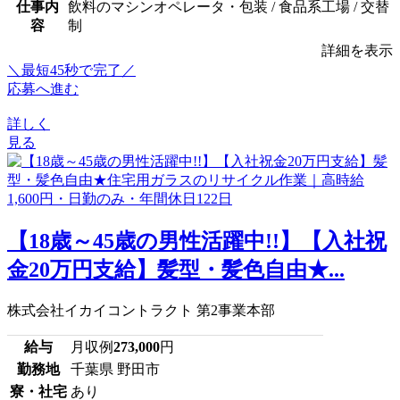
仕事内
飲料のマシンオペレータ・包装 / 食品系工場 / 交替
容
制
詳細を表示
＼最短45秒で完了／
応募へ進む
詳しく
見る
【18歳～45歳の男性活躍中!!】【入社祝
金20万円支給】髪型・髪色自由★...
株式会社イカイコントラクト 第2事業本部
給与
月収例
273,000
円
勤務地
千葉県 野田市
寮・社宅
あり