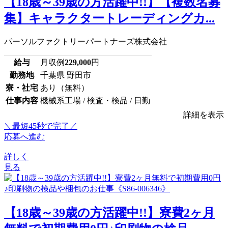
【18歳～39歳の方活躍中!!】【複数名募
集】キャラクタートレーディングカ...
パーソルファクトリーパートナーズ株式会社
給与
月収例
229,000
円
勤務地
千葉県 野田市
寮・社宅
あり（無料）
仕事内容
機械系工場 / 検査・検品 / 日勤
詳細を表示
＼最短45秒で完了／
応募へ進む
詳しく
見る
【18歳～39歳の方活躍中!!】寮費2ヶ月