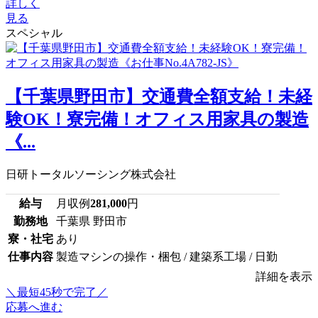
詳しく
見る
スペシャル
【千葉県野田市】交通費全額支給！未経
験OK！寮完備！オフィス用家具の製造
《...
日研トータルソーシング株式会社
給与
月収例
281,000
円
勤務地
千葉県 野田市
寮・社宅
あり
仕事内容
製造マシンの操作・梱包 / 建築系工場 / 日勤
詳細を表示
＼最短45秒で完了／
応募へ進む