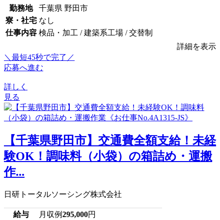
勤務地
千葉県 野田市
寮・社宅
なし
仕事内容
検品・加工 / 建築系工場 / 交替制
詳細を表示
＼最短45秒で完了／
応募へ進む
詳しく
見る
【千葉県野田市】交通費全額支給！未経
験OK！調味料（小袋）の箱詰め・運搬
作...
日研トータルソーシング株式会社
給与
月収例
295,000
円