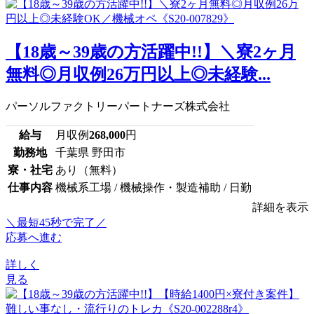
【18歳～39歳の方活躍中!!】＼寮2ヶ月
無料◎月収例26万円以上◎未経験...
パーソルファクトリーパートナーズ株式会社
給与
月収例
268,000
円
勤務地
千葉県 野田市
寮・社宅
あり（無料）
仕事内容
機械系工場 / 機械操作・製造補助 / 日勤
詳細を表示
＼最短45秒で完了／
応募へ進む
詳しく
見る