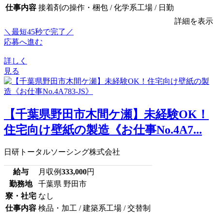
仕事内容
接着剤の操作・梱包 / 化学系工場 / 日勤
詳細を表示
＼最短45秒で完了／
応募へ進む
詳しく
見る
【千葉県野田市木間ケ瀬】未経験OK！
住宅向け壁紙の製造《お仕事No.4A7...
日研トータルソーシング株式会社
給与
月収例
333,000
円
勤務地
千葉県 野田市
寮・社宅
なし
仕事内容
検品・加工 / 建築系工場 / 交替制