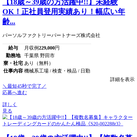
【18歳～39歳の方活躍中!!】未経験
OK！正社員登用実績あり！幅広い年
齢...
パーソルファクトリーパートナーズ株式会社
給与
月収例
229,000
円
勤務地
千葉県 野田市
寮・社宅
あり（無料）
仕事内容
機械系工場 / 検査・検品 / 日勤
詳細を表示
＼最短45秒で完了／
応募へ進む
詳しく
見る