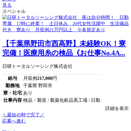
見る
スペシャル
【千葉県野田市西高野】未経験OK！寮
完備！医療用糸の検品《お仕事No.4A...
日研トータルソーシング株式会社
給与
月収例
217,000
円
勤務地
千葉県 野田市
寮・社宅
あり
仕事内容
検品・製造 / 製薬化粧品系工場 / 日勤
詳細を表示
＼最短45秒で完了／
応募へ進む