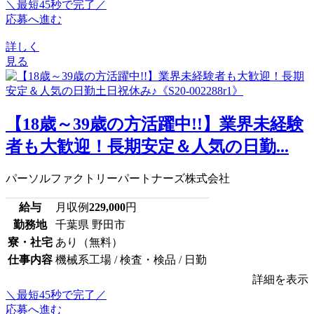
＼最短45秒で完了／
応募へ進む
詳しく
見る
【18歳～39歳の方活躍中!!】業界未経験
者も大歓迎！長期安定＆人気の日勤...
パーソルファクトリーパートナーズ株式会社
給与
月収例
229,000
円
勤務地
千葉県 野田市
寮・社宅
あり（無料）
仕事内容
機械系工場 / 検査・検品 / 日勤
詳細を表示
＼最短45秒で完了／
応募へ進む