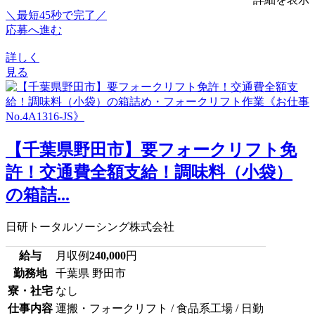
＼最短45秒で完了／
応募へ進む
詳しく
見る
【千葉県野田市】要フォークリフト免
許！交通費全額支給！調味料（小袋）
の箱詰...
日研トータルソーシング株式会社
給与
月収例
240,000
円
勤務地
千葉県 野田市
寮・社宅
なし
仕事内容
運搬・フォークリフト / 食品系工場 / 日勤