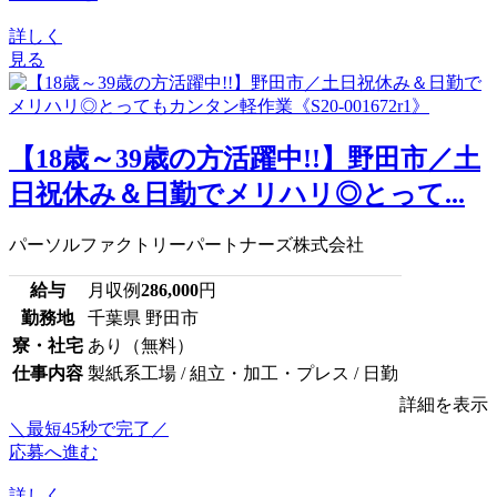
詳しく
見る
【18歳～39歳の方活躍中!!】野田市／土
日祝休み＆日勤でメリハリ◎とって...
パーソルファクトリーパートナーズ株式会社
給与
月収例
286,000
円
勤務地
千葉県 野田市
寮・社宅
あり（無料）
仕事内容
製紙系工場 / 組立・加工・プレス / 日勤
詳細を表示
＼最短45秒で完了／
応募へ進む
詳しく