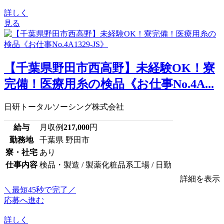
詳しく
見る
【千葉県野田市西高野】未経験OK！寮
完備！医療用糸の検品《お仕事No.4A...
日研トータルソーシング株式会社
給与
月収例
217,000
円
勤務地
千葉県 野田市
寮・社宅
あり
仕事内容
検品・製造 / 製薬化粧品系工場 / 日勤
詳細を表示
＼最短45秒で完了／
応募へ進む
詳しく