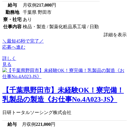
給与
月収例
217,000
円
勤務地
千葉県 野田市
寮・社宅
あり
仕事内容
検品・製造 / 製薬化粧品系工場 / 日勤
詳細を表示
＼最短45秒で完了／
応募へ進む
詳しく
見る
【千葉県野田市】未経験OK！寮完備！
乳製品の製造《お仕事No.4A023-JS》
日研トータルソーシング株式会社
給与
月収例
221,000
円