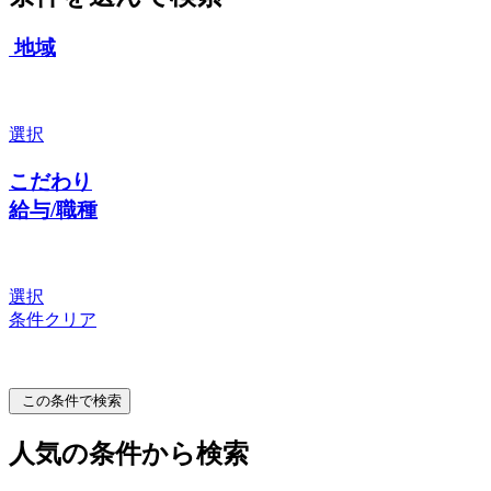
地域
選択
こだわり
給与/職種
選択
条件クリア
この条件で検索
人気の条件から検索