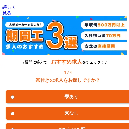
詳しく
見る
おすすめ求人
\ 質問に答えて、
をチェック！ /
1 / 4
寮付きの求人をお探しですか？
寮あり
寮なし