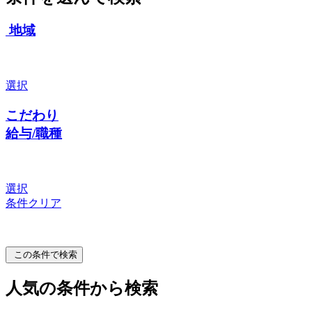
地域
選択
こだわり
給与/職種
選択
条件クリア
この条件で検索
人気の条件から検索