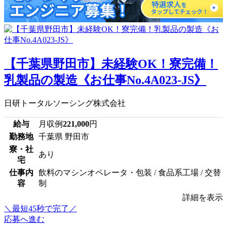
【千葉県野田市】未経験OK！寮完備！
乳製品の製造《お仕事No.4A023-JS》
日研トータルソーシング株式会社
給与
月収例
221,000
円
勤務地
千葉県 野田市
寮・社
あり
宅
仕事内
飲料のマシンオペレータ・包装 / 食品系工場 / 交替
容
制
詳細を表示
＼最短45秒で完了／
応募へ進む