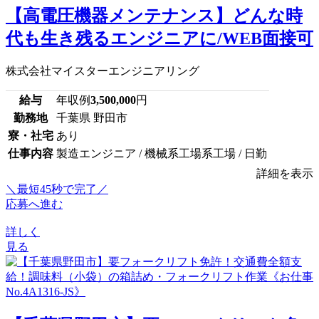
【高電圧機器メンテナンス】どんな時
代も生き残るエンジニアに/WEB面接可
株式会社マイスターエンジニアリング
給与
年収例
3,500,000
円
勤務地
千葉県 野田市
寮・社宅
あり
仕事内容
製造エンジニア / 機械系工場系工場 / 日勤
詳細を表示
＼最短45秒で完了／
応募へ進む
詳しく
見る