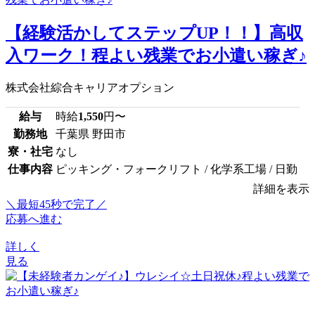
【経験活かしてステップUP！！】高収
入ワーク！程よい残業でお小遣い稼ぎ♪
株式会社綜合キャリアオプション
給与
時給
1,550
円〜
勤務地
千葉県 野田市
寮・社宅
なし
仕事内容
ピッキング・フォークリフト / 化学系工場 / 日勤
詳細を表示
＼最短45秒で完了／
応募へ進む
詳しく
見る