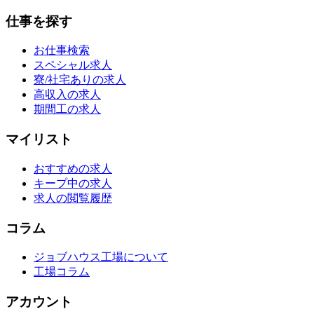
仕事を探す
お仕事検索
スペシャル求人
寮/社宅ありの求人
高収入の求人
期間工の求人
マイリスト
おすすめの求人
キープ中の求人
求人の閲覧履歴
コラム
ジョブハウス工場について
工場コラム
アカウント