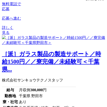
無料電話で
応募
応募へ進む
詳しく
見る
［派］ガラス製品の製造サポート／時
給1500円／／寮完備／未経験可＜千葉
県...
株式会社サンキョウテクノスタッフ
給与
月収例
300,000
円
勤務地
千葉県 野田市
寮・社宅
あり