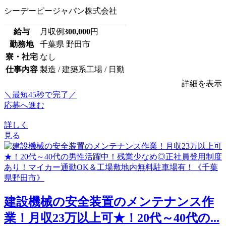
シーデーピージャパン株式会社
給与
月収例
300,000
円
勤務地
千葉県 野田市
寮・社宅
なし
仕事内容
製造 / 建築系工場 / 日勤
詳細を表示
＼最短45秒で完了／
応募へ進む
詳しく
見る
建設機械の安全装置のメンテナンス作
業！月収23万以上可★！20代～40代の...