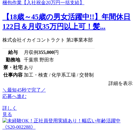
【18歳～45歳の男女活躍中!!】年間休日
122日＆月収35万円以上可！髪...
株式会社イカイコントラクト 第2事業本部
給与
月収例
355,000
円
勤務地
千葉県 野田市
寮・社宅
あり
仕事内容
加工・検査 / 化学系工場 / 交替制
詳細を表示
＼最短45秒で完了／
応募へ進む
詳しく
見る