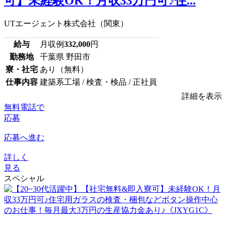
可】未経験OK！月収33万円可♪住...
UTエージェント株式会社（関東）
給与
月収例
332,000
円
勤務地
千葉県 野田市
寮・社宅
あり（無料）
仕事内容
建築系工場 / 検査・検品 / 正社員
詳細を表示
無料電話で
応募
応募へ進む
詳しく
見る
スペシャル