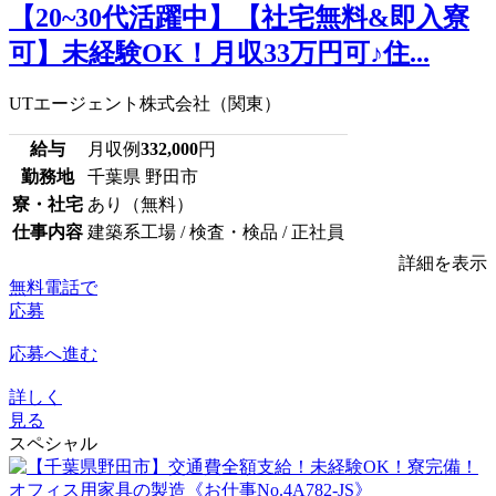
【20~30代活躍中】【社宅無料&即入寮
可】未経験OK！月収33万円可♪住...
UTエージェント株式会社（関東）
給与
月収例
332,000
円
勤務地
千葉県 野田市
寮・社宅
あり（無料）
仕事内容
建築系工場 / 検査・検品 / 正社員
詳細を表示
無料電話で
応募
応募へ進む
詳しく
見る
スペシャル