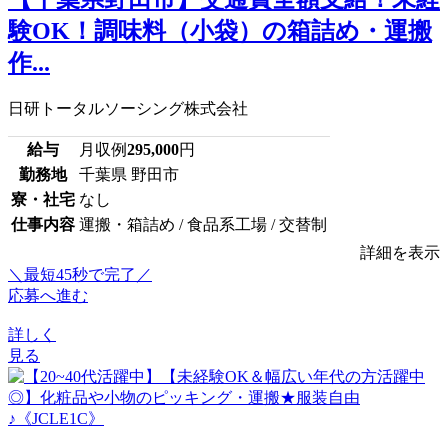
験OK！調味料（小袋）の箱詰め・運搬
作...
日研トータルソーシング株式会社
給与
月収例
295,000
円
勤務地
千葉県 野田市
寮・社宅
なし
仕事内容
運搬・箱詰め / 食品系工場 / 交替制
詳細を表示
＼最短45秒で完了／
応募へ進む
詳しく
見る