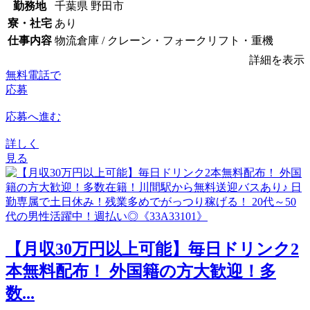
勤務地
千葉県 野田市
寮・社宅
あり
仕事内容
物流倉庫 / クレーン・フォークリフト・重機
詳細を表示
無料電話で
応募
応募へ進む
詳しく
見る
【月収30万円以上可能】毎日ドリンク2
本無料配布！ 外国籍の方大歓迎！多
数...