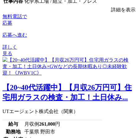
仕事内容
化学系工場 / 組立・加工・プレス
詳細を表示
無料電話で
応募
応募へ進む
詳しく
見る
【20~40代活躍中】【月収26万円可】住
宅用ガラスの検査・加工！土日休み...
UTエージェント株式会社（関東）
給与
月収例
261,000
円
勤務地
千葉県 野田市