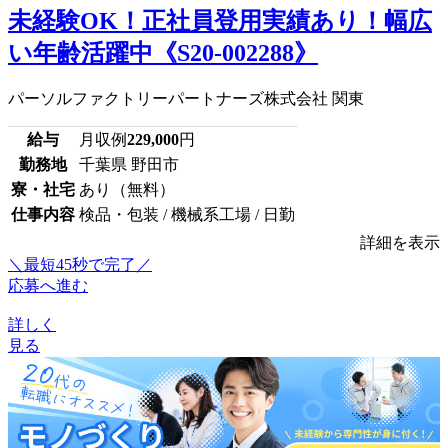
未経験OK！正社員登用実績あり！幅広
い年齢活躍中《S20-002288》
パーソルファクトリーパートナーズ株式会社 関東
給与
月収例
229,000
円
勤務地
千葉県 野田市
寮・社宅
あり（無料）
仕事内容
検品・包装 / 機械系工場 / 日勤
詳細を表示
＼最短45秒で完了／
応募へ進む
詳しく
見る