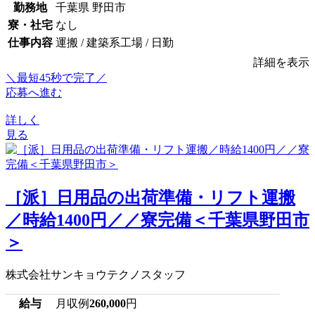
勤務地
千葉県 野田市
寮・社宅
なし
仕事内容
運搬 / 建築系工場 / 日勤
詳細を表示
＼最短45秒で完了／
応募へ進む
詳しく
見る
［派］日用品の出荷準備・リフト運搬
／時給1400円／／寮完備＜千葉県野田市
＞
株式会社サンキョウテクノスタッフ
給与
月収例
260,000
円