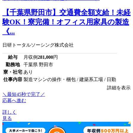
【千葉県野田市】交通費全額支給！未経
験OK！寮完備！オフィス用家具の製造
《...
日研トータルソーシング株式会社
給与
月収例
281,000
円
勤務地
千葉県 野田市
寮・社宅
あり
仕事内容
製造マシンの操作・梱包 / 建築系工場 / 日勤
詳細を表示
＼最短45秒で完了／
応募へ進む
詳しく
見る