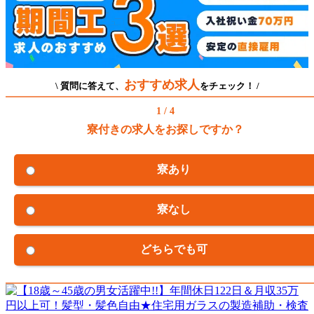
おすすめ求人
\ 質問に答えて、
をチェック！ /
1 / 4
寮付きの求人をお探しですか？
寮あり
寮なし
どちらでも可