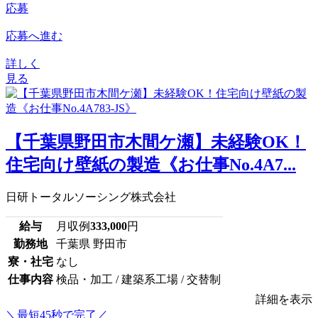
応募
応募へ進む
詳しく
見る
【千葉県野田市木間ケ瀬】未経験OK！
住宅向け壁紙の製造《お仕事No.4A7...
日研トータルソーシング株式会社
給与
月収例
333,000
円
勤務地
千葉県 野田市
寮・社宅
なし
仕事内容
検品・加工 / 建築系工場 / 交替制
詳細を表示
＼最短45秒で完了／