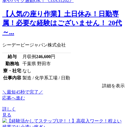
【人気の座り作業】土日休み！日勤専
属！必要な経験はございません！ 20代
～...
シーデーピージャパン株式会社
給与
月収例
246,600
円
勤務地
千葉県 野田市
寮・社宅
なし
仕事内容
製造 / 化学系工場 / 日勤
詳細を表示
＼最短45秒で完了／
応募へ進む
詳しく
見る