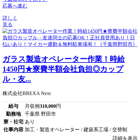
応募へ進む
詳しく
見る
ガラス製造オペレーター作業！時給
1450円★寮費半額会社負担◎カップ
ル・友...
株式会社BREXA Next
給与
月収例
310,000
円
勤務地
千葉県 野田市
寮・社宅
あり
仕事内容
加工・製造オペレーター / 建築系工場 / 交替制
詳細を表示