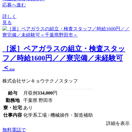
応募へ進む
詳しく
見る
［派］ペアガラスの組立・検査スタッ
フ／時給1600円／／寮完備／未経験可
＜...
株式会社サンキョウテクノスタッフ
給与
月収例
334,000
円
勤務地
千葉県 野田市
寮・社宅
あり
仕事内容
化学系工場 / 機械操作・製造補助
詳細を表示
無料電話で