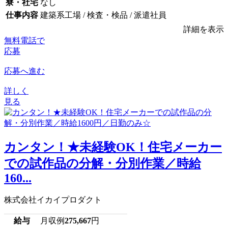
寮・社宅
なし
仕事内容
建築系工場 / 検査・検品 / 派遣社員
詳細を表示
無料電話で
応募
応募へ進む
詳しく
見る
カンタン！★未経験OK！住宅メーカー
での試作品の分解・分別作業／時給
160...
株式会社イカイプロダクト
給与
月収例
275,667
円