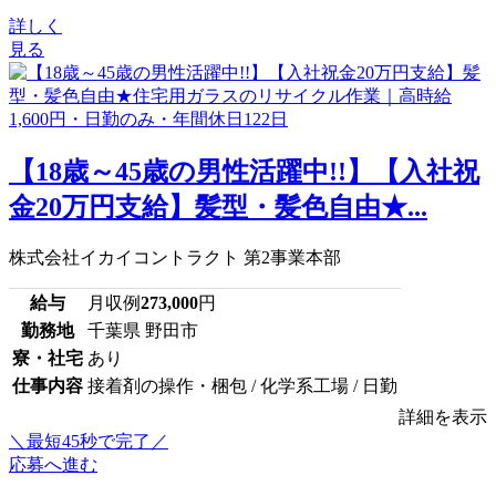
詳しく
見る
【18歳～45歳の男性活躍中!!】【入社祝
金20万円支給】髪型・髪色自由★...
株式会社イカイコントラクト 第2事業本部
給与
月収例
273,000
円
勤務地
千葉県 野田市
寮・社宅
あり
仕事内容
接着剤の操作・梱包 / 化学系工場 / 日勤
詳細を表示
＼最短45秒で完了／
応募へ進む