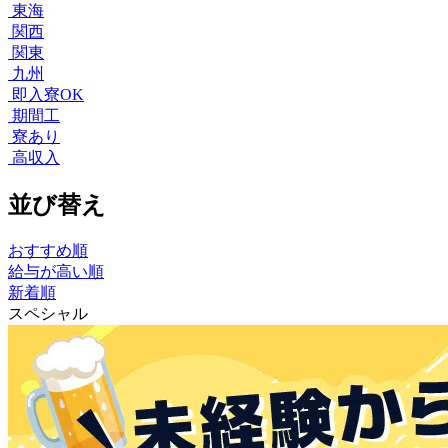
東海
関西
関東
九州
即入寮OK
期間工
寮あり
高収入
並び替え
おすすめ順
給与が高い順
新着順
スペシャル