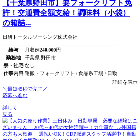
【千葉県野田市】要フォークリフト免
許！交通費全額支給！調味料（小袋）
の箱詰...
日研トータルソーシング株式会社
給与
月収例
240,000
円
勤務地
千葉県 野田市
寮・社宅
なし
仕事内容
運搬・フォークリフト / 食品系工場 / 日勤
詳細を表示
＼最短45秒で完了／
応募へ進む
詳しく
見る