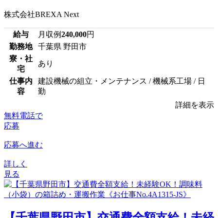
株式会社BREXA Next
給与
月収例
240,000
円
勤務地
千葉県 野田市
寮・社
あり
宅
仕事内
建設機械の組立・メンテナンス / 機械系工場 / 日
容
勤
詳細を表示
無料電話で
応募
応募へ進む
詳しく
見る
【千葉県野田市】交通費全額支給！未経