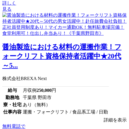
詳しく
見る
醤油製造における材料の運搬作業！フ
ォークリフト資格保持者活躍中★20代
～5...
株式会社BREXA Next
給与
月収例
250,000
円
勤務地
千葉県 野田市
寮・社宅
あり（無料）
仕事内容
運搬・フォークリフト / 食品系工場 / 日勤
詳細を表示
無料電話で