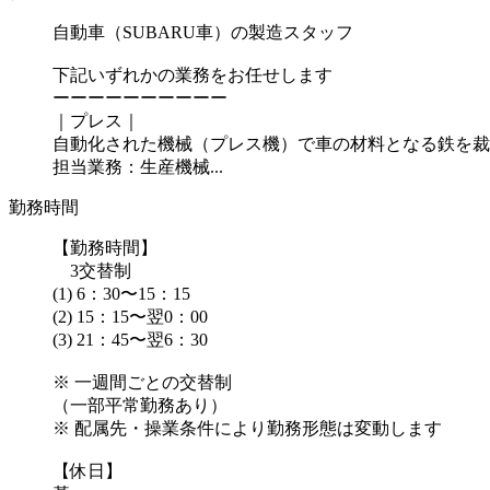
自動車（SUBARU車）の製造スタッフ
下記いずれかの業務をお任せします
ーーーーーーーーーー
｜プレス｜
自動化された機械（プレス機）で車の材料となる鉄を裁
担当業務：生産機械...
勤務時間
【勤務時間】
3交替制
(1) 6：30〜15：15
(2) 15：15〜翌0：00
(3) 21：45〜翌6：30
※ 一週間ごとの交替制
（一部平常勤務あり）
※ 配属先・操業条件により勤務形態は変動します
【休日】