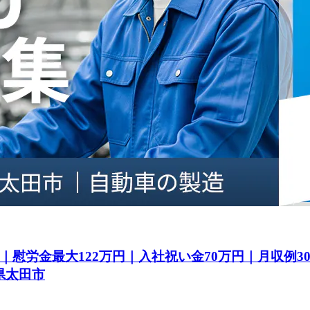
｜慰労金最大122万円｜入社祝い金70万円｜月収例
県太田市