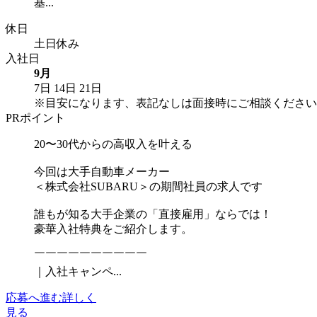
基...
休日
土日休み
入社日
9月
7日
14日
21日
※目安になります、表記なしは面接時にご相談ください
PRポイント
20〜30代からの高収入を叶える
今回は大手自動車メーカー
＜株式会社SUBARU＞の期間社員の求人です
誰もが知る大手企業の「直接雇用」ならでは！
豪華入社特典をご紹介します。
￣￣￣￣￣￣￣￣￣￣
｜入社キャンペ...
応募へ進む
詳しく
見る