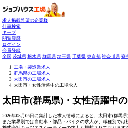
求人掲載希望の企業様
仕事検索
キープ
閲覧履歴
ログイン
会員登録
全国
茨城県
栃木県
群馬県
埼玉県
千葉県
東京都
神奈川県
寮
工場・製造業求人
群馬県の工場求人
太田市の工場求人
太田市・女性活躍中の工場求人
太田市(群馬県)・女性活躍中の
2026年08月05日に集計した求人情報によると、太田市(群馬
また業界別では自動車・部品・バイクの求人が、職種別では
株式会社キッツエスシーティーの求人も掲載されております