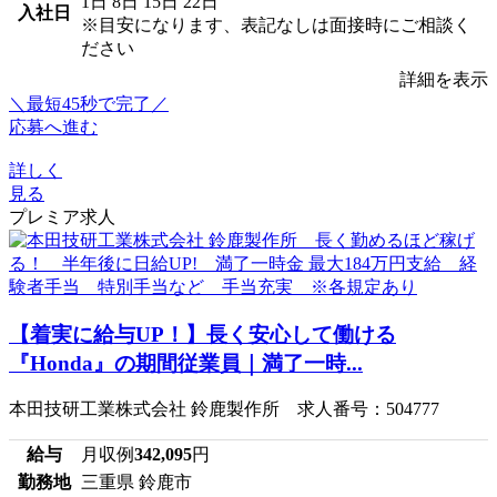
1日
8日
15日
22日
入社日
※目安になります、表記なしは面接時にご相談く
ださい
詳細を表示
＼最短45秒で完了／
応募へ進む
詳しく
見る
プレミア求人
【着実に給与UP！】長く安心して働ける
『Honda』の期間従業員｜満了一時...
本田技研工業株式会社 鈴鹿製作所 求人番号：504777
給与
月収例
342,095
円
勤務地
三重県 鈴鹿市