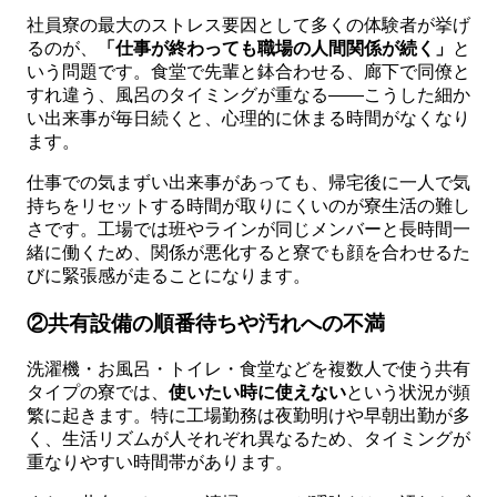
社員寮の最大のストレス要因として多くの体験者が挙げ
るのが、
「仕事が終わっても職場の人間関係が続く」
と
いう問題です。食堂で先輩と鉢合わせる、廊下で同僚と
すれ違う、風呂のタイミングが重なる——こうした細か
い出来事が毎日続くと、心理的に休まる時間がなくなり
ます。
仕事での気まずい出来事があっても、帰宅後に一人で気
持ちをリセットする時間が取りにくいのが寮生活の難し
さです。工場では班やラインが同じメンバーと長時間一
緒に働くため、関係が悪化すると寮でも顔を合わせるた
びに緊張感が走ることになります。
②共有設備の順番待ちや汚れへの不満
洗濯機・お風呂・トイレ・食堂などを複数人で使う共有
タイプの寮では、
使いたい時に使えない
という状況が頻
繁に起きます。特に工場勤務は夜勤明けや早朝出勤が多
く、生活リズムが人それぞれ異なるため、タイミングが
重なりやすい時間帯があります。