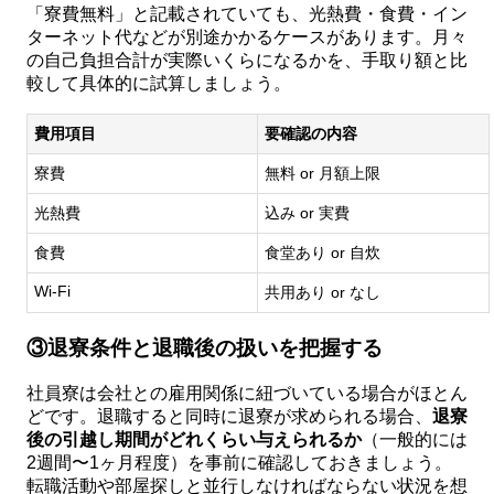
「寮費無料」と記載されていても、光熱費・食費・イン
ターネット代などが別途かかるケースがあります。月々
の自己負担合計が実際いくらになるかを、手取り額と比
較して具体的に試算しましょう。
費用項目
要確認の内容
寮費
無料 or 月額上限
光熱費
込み or 実費
食費
食堂あり or 自炊
Wi-Fi
共用あり or なし
③退寮条件と退職後の扱いを把握する
社員寮は会社との雇用関係に紐づいている場合がほとん
どです。退職すると同時に退寮が求められる場合、
退寮
後の引越し期間がどれくらい与えられるか
（一般的には
2週間〜1ヶ月程度）を事前に確認しておきましょう。
転職活動や部屋探しと並行しなければならない状況を想