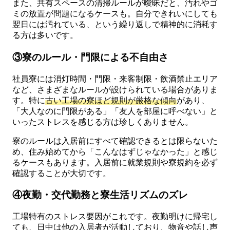
また、共有スペースの清掃ルールが曖昧だと、汚れやゴ
ミの放置が問題になるケースも。自分できれいにしても
翌日には汚れている、という繰り返しで精神的に消耗す
る方は多いです。
③寮のルール・門限による不自由さ
社員寮には消灯時間・門限・来客制限・飲酒禁止エリア
など、さまざまなルールが設けられている場合がありま
す。特に
古い工場の寮ほど規則が厳格な傾向
があり、
「大人なのに門限がある」「友人を部屋に呼べない」と
いったストレスを感じる方は珍しくありません。
寮のルールは入居前にすべて確認できるとは限らないた
め、住み始めてから「こんなはずじゃなかった」と感じ
るケースもあります。入居前に就業規則や寮規約を必ず
確認することが大切です。
④夜勤・交代勤務と寮生活リズムのズレ
工場特有のストレス要因がこれです。夜勤明けに帰宅し
ても、日中は他の入居者が活動しており、物音や話し声