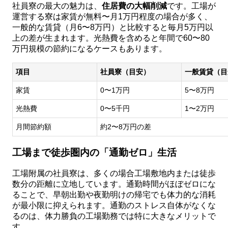
社員寮の最大の魅力は、
住居費の大幅削減
です。工場が
運営する寮は家賃が無料〜月1万円程度の場合が多く、
一般的な賃貸（月6〜8万円）と比較すると毎月5万円以
上の差が生まれます。光熱費を含めると年間で60〜80
万円規模の節約になるケースもあります。
項目
社員寮（目安）
一般賃貸（目
家賃
0〜1万円
5〜8万円
光熱費
0〜5千円
1〜2万円
月間節約額
約2〜8万円の差
工場まで徒歩圏内の「通勤ゼロ」生活
工場附属の社員寮は、多くの場合工場敷地内または徒歩
数分の距離に立地しています。通勤時間がほぼゼロにな
ることで、早朝出勤や夜勤明けの帰宅でも体力的な消耗
が最小限に抑えられます。通勤のストレス自体がなくな
るのは、体力勝負の工場勤務では特に大きなメリットで
す。