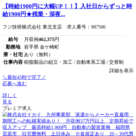
【時給1900円に大幅UP！！】入社日からずっと時
給1900円★残業・深夜...
フジ技研株式会社 東北支店 求人番号：987506
給与
月収例
462,375
円
勤務地
岩手県 金ケ崎町
寮・社宅
あり（無料）
仕事内容
樹脂製品の組立・加工 / 自動車系工場 / 交替制
詳細を表示
＼最短45秒で完了／
応募へ進む
詳しく
見る
プレミア求人