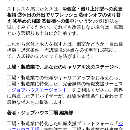
ストレスを感じたときは、
①個室・借り上げ型への変更
相談 ②休日の外出でリフレッシュ ③オンオフの切り替
え ④早めの相談 ⑤目標への集中
という5つの対処法を
試してみてください。それでも改善しない場合は、転職
という選択肢も十分に合理的です。
これから寮付き求人を探す方は、個室かどうか・自己負
担額・退寮条件・周辺環境の4点を必ず事前に確認し
て、入居後のミスマッチを防ぎましょう。
工場・製造業で、あなたのキャリアを次のステージへ。
工場・製造業での転職やキャリアアップをお考えなら、
工場・製造業に特化した、完全無料の転職支援サービス
「
ジョブハウスエージェント
」をご利用ください。業界
に精通したアドバイザーが、経験や希望条件に合わせて
最適な求人をご提案します。
著者：ジョブハウス工場 編集部
工場・製造業に特化した転職支援プラットフォーム「
ジ
ョブハウス工場
」編集部です。工場・製造業の仕事内容