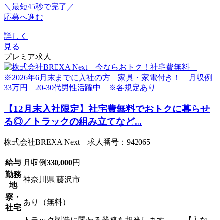
＼最短45秒で完了／
応募へ進む
詳しく
見る
プレミア求人
【12月末入社限定】社宅費無料でおトクに暮らせ
る◎／トラックの組み立てなど...
株式会社BREXA Next 求人番号：942065
給与
月収例
330,000
円
勤務
神奈川県 藤沢市
地
寮・
あり（無料）
社宅
トラック製造に関わる業務を担当します。 【主な