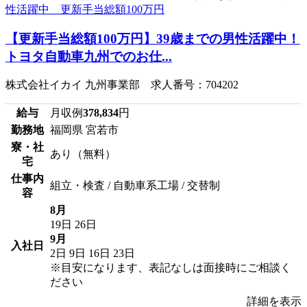
【更新手当総額100万円】39歳までの男性活躍中！
トヨタ自動車九州でのお仕...
株式会社イカイ 九州事業部 求人番号：704202
給与
月収例
378,834
円
勤務地
福岡県 宮若市
寮・社
あり（無料）
宅
仕事内
組立・検査 / 自動車系工場 / 交替制
容
8月
19日
26日
9月
入社日
2日
9日
16日
23日
※目安になります、表記なしは面接時にご相談く
ださい
詳細を表示