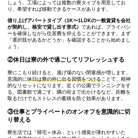
しょう。工場によっては複数の寮タイプを用意してお
り、希望すれば移動できるケースがあります。
借り上げアパートタイプ（1K〜1LDKの一般賃貸を会社
が契約し、格安で貸し出す形式）
であれば、プライバシ
ーを確保しながら住居費を抑えることができます。まず
「選択肢があるかどうか」を確認することから始めまし
ょう。
②休日は寮の外で過ごしてリフレッシュする
寮にこもり続けると、逃げ場のない閉塞感が増します。
意識的に
休日は寮の外に出る習慣をつける
ことで、精神
的なリセットになります。近くの公園でランニングをす
る、図書館で過ごす、隣の街まで出かけるなど、距離を
取るだけでもストレスの蓄積を防ぐ効果があります。
③仕事とプライベートのオンオフを意識的に切
り替える
寮生活では「帰宅＝休み」という感覚が薄れやすいた