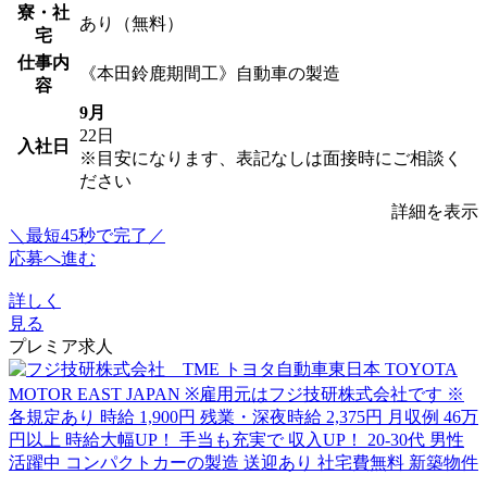
寮・社
あり（無料）
宅
仕事内
《本田鈴鹿期間工》自動車の製造
容
9月
22日
入社日
※目安になります、表記なしは面接時にご相談く
ださい
詳細を表示
＼最短45秒で完了／
応募へ進む
詳しく
見る
プレミア求人