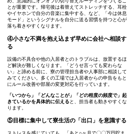
め、意識的にオンオフの切り替えルーティンをつくるこ
とが重要です。帰宅後は着替えてストレッチする、耳栓
やイヤホンで自分の音楽に集中する、など、「今は休息
モード」というシグナルを自分に送る習慣を持つと心が
落ち着きやすくなります。
④小さな不満を抱え込まず早めに会社へ相談す
る
設備の不具合や他の入居者とのトラブルは、放置するほ
ど解決が難しくなります。「どうせ言っても変わらな
い」と諦める前に、寮の管理担当者や人事部に相談して
みてください。多くの工場では入居者からの申告をもと
にルール改善や部屋の変更対応を行っています。
「いつから」「どんなことが」「どの程度の頻度で」起
きているかを具体的に伝える
と、担当者も動きやすくな
ります。
⑤目標に集中して寮生活の「出口」を意識する
ストレスを感じていても、「あと○ヶ月で〇〇万円貯ま