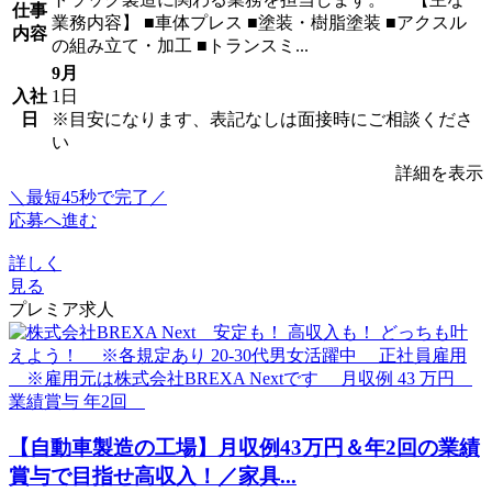
仕事
業務内容】 ■車体プレス ■塗装・樹脂塗装 ■アクスル
内容
の組み立て・加工 ■トランスミ...
9月
入社
1日
日
※目安になります、表記なしは面接時にご相談くださ
い
詳細を表示
＼最短45秒で完了／
応募へ進む
詳しく
見る
プレミア求人
【自動車製造の工場】月収例43万円＆年2回の業績
賞与で目指せ高収入！／家具...