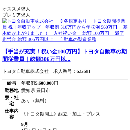
オススメ求人
プレミア求人
【手当が充実！祝い金100万円】トヨタ自動車の期
間従業員｜総額306万円以...
トヨタ自動車株式会社 求人番号：622681
給与
年収例
5,600,000
円
勤務地
愛知県 豊田市
寮・社
あり（無料）
宅
仕事内
《トヨタ期間工》組立・加工・プレス
容
9月