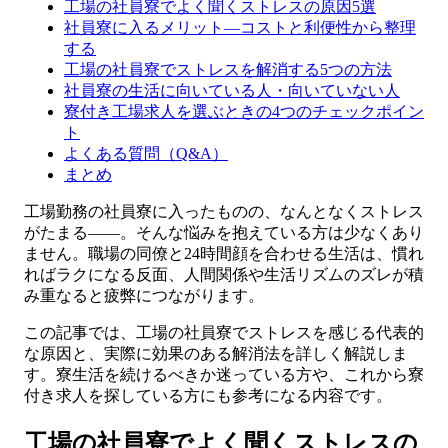
工場の社員寮でよく聞くストレスの原因5選
社員寮に入るメリット—コストと利便性から整理
する
工場の社員寮でストレスを解消する5つの方法
社員寮の生活に向いている人・向いていない人
寮付き工場求人を選ぶときの4つのチェックポイン
ト
よくある質問（Q&A）
まとめ
工場勤務の社員寮に入ったものの、なんとなくストレス
がたまる——。そんな悩みを抱えている方は少なくあり
ません。職場の同僚と24時間顔を合わせる生活は、慣れ
ればラクになる反面、人間関係や生活リズムのズレが積
み重なると疲弊につながります。
この記事では、工場の社員寮でストレスを感じる代表的
な原因と、実際に効果のある解消法を詳しく解説しま
す。寮生活を続けるべきか迷っている方や、これから寮
付き求人を探している方にも参考になる内容です。
工場の社員寮でよく聞くストレスの