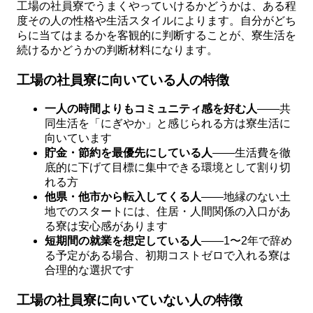
工場の社員寮でうまくやっていけるかどうかは、ある程
度その人の性格や生活スタイルによります。自分がどち
らに当てはまるかを客観的に判断することが、寮生活を
続けるかどうかの判断材料になります。
工場の社員寮に向いている人の特徴
一人の時間よりもコミュニティ感を好む人
——共
同生活を「にぎやか」と感じられる方は寮生活に
向いています
貯金・節約を最優先にしている人
——生活費を徹
底的に下げて目標に集中できる環境として割り切
れる方
他県・他市から転入してくる人
——地縁のない土
地でのスタートには、住居・人間関係の入口があ
る寮は安心感があります
短期間の就業を想定している人
——1〜2年で辞め
る予定がある場合、初期コストゼロで入れる寮は
合理的な選択です
工場の社員寮に向いていない人の特徴