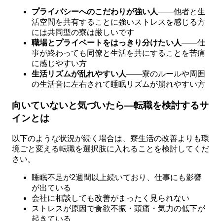
プライバシーへのこだわりが強い人
——他者と生
活空間を共有することに強いストレスを感じる方
には共同型の寮は厳しいです
職場とプライベートをはっきり分けたい人
——仕
事が終わっても同僚と生活を共にすることを苦痛
に感じやすい方
生活リズムが乱れやすい人
——寮のルールや周囲
の生活音に左右されて睡眠リズムが崩れやすい方
向いていないと気づいたら—転職を検討するサ
インとは
以下のような状況が続く場合は、寮生活の改善よりも環
境ごと変える転職を選択肢に入れることを検討してくだ
さい。
睡眠不足が2週間以上続いており、仕事にも影響
が出ている
会社に相談しても改善がまったく見られない
ストレスが原因で食欲不振・頭痛・気力の低下が
起きている