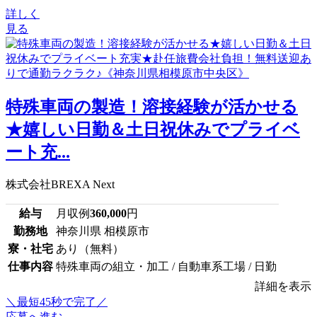
詳しく
見る
特殊車両の製造！溶接経験が活かせる
★嬉しい日勤＆土日祝休みでプライベ
ート充...
株式会社BREXA Next
給与
月収例
360,000
円
勤務地
神奈川県 相模原市
寮・社宅
あり（無料）
仕事内容
特殊車両の組立・加工 / 自動車系工場 / 日勤
詳細を表示
＼最短45秒で完了／
応募へ進む