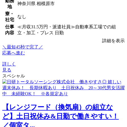
勤務
神奈川県 相模原市
地
寮・
なし
社宅
仕事
≪月収31.5万円・派遣社員≫自動車系工場での組
内容
立・加工・プレス 日勤
詳細を表示
＼最短45秒で完了／
応募へ進む
詳しく
見る
スペシャル
【レンジフード（換気扇）の組立な
ど】土日祝休み&日勤で働きやすい！
／個室タ...