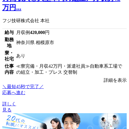
万円...
フジ技研株式会社 本社
給与
月収例
420,000
円
勤務
神奈川県 相模原市
地
寮・
あり
社宅
仕事
≪寮完備・月収42万円・派遣社員≫自動車系工場で
内容
の組立・加工・プレス 交替制
詳細を表示
＼最短45秒で完了／
応募へ進む
詳しく
見る