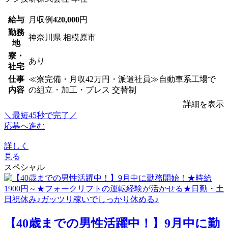
給与
月収例
420,000
円
勤務
神奈川県 相模原市
地
寮・
あり
社宅
仕事
≪寮完備・月収42万円・派遣社員≫自動車系工場で
内容
の組立・加工・プレス 交替制
詳細を表示
＼最短45秒で完了／
応募へ進む
詳しく
見る
スペシャル
【40歳までの男性活躍中！】9月中に勤