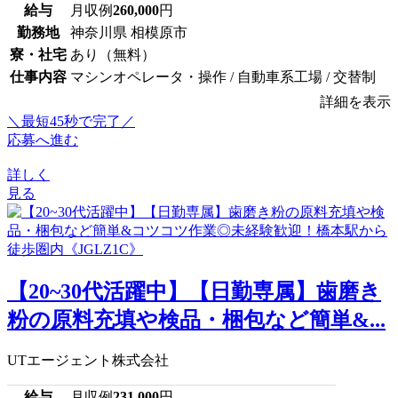
給与
月収例
260,000
円
勤務地
神奈川県 相模原市
寮・社宅
あり（無料）
仕事内容
マシンオペレータ・操作 / 自動車系工場 / 交替制
詳細を表示
＼最短45秒で完了／
応募へ進む
詳しく
見る
【20~30代活躍中】【日勤専属】歯磨き
粉の原料充填や検品・梱包など簡単&...
UTエージェント株式会社
給与
月収例
231,000
円