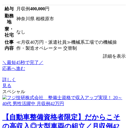
給与
月収例
400,000
円
勤務
神奈川県 相模原市
地
寮・
なし
社宅
仕事
≪月収40万円・派遣社員≫機械系工場での機械操
内容
作・製造オペレーター 交替制
詳細を表示
＼最短45秒で完了／
応募へ進む
詳しく
見る
スペシャル
【自動車整備資格者限定】だからこそ
の高収入◎大型車両の組立／月収例42