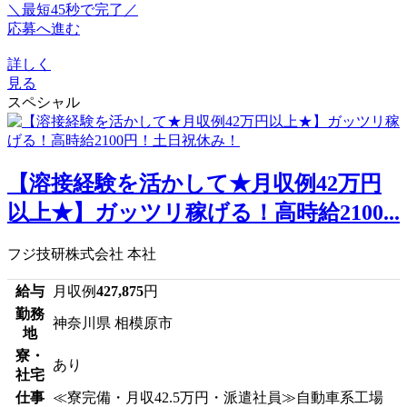
＼最短45秒で完了／
応募へ進む
詳しく
見る
スペシャル
【溶接経験を活かして★月収例42万円
以上★】ガッツリ稼げる！高時給2100...
フジ技研株式会社 本社
給与
月収例
427,875
円
勤務
神奈川県 相模原市
地
寮・
あり
社宅
仕事
≪寮完備・月収42.5万円・派遣社員≫自動車系工場