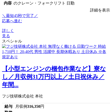
内容
のクレーン・フォークリフト 日勤
詳細を表示
＼最短45秒で完了／
応募へ進む
詳しく
見る
スペシャル
【小型エンジンの梱包作業など】寮な
し／月収例31万円以上／土日祝休み／
年間...
フジ技研株式会社 本社
給与
月収例
316,350
円