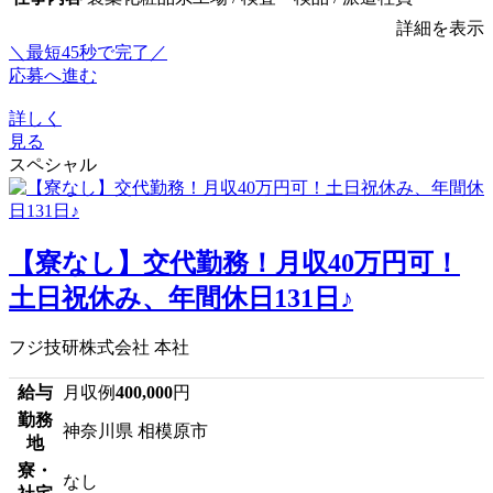
詳細を表示
＼最短45秒で完了／
応募へ進む
詳しく
見る
スペシャル
【寮なし】交代勤務！月収40万円可！
土日祝休み、年間休日131日♪
フジ技研株式会社 本社
給与
月収例
400,000
円
勤務
神奈川県 相模原市
地
寮・
なし