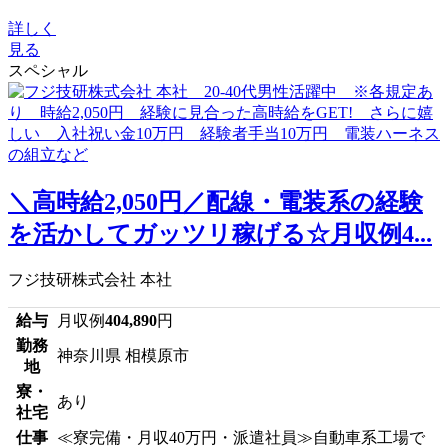
詳しく
見る
スペシャル
＼高時給2,050円／配線・電装系の経験
を活かしてガッツリ稼げる☆月収例4...
フジ技研株式会社 本社
給与
月収例
404,890
円
勤務
神奈川県 相模原市
地
寮・
あり
社宅
仕事
≪寮完備・月収40万円・派遣社員≫自動車系工場で