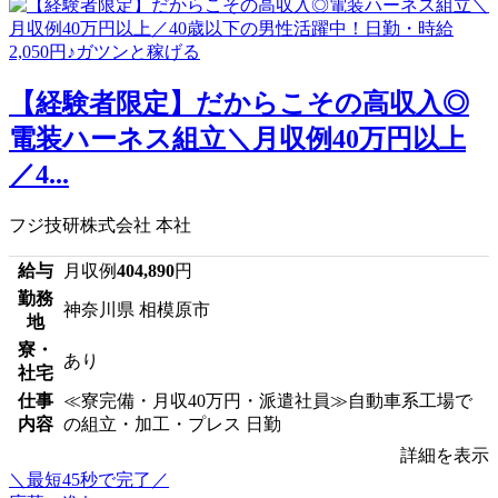
【経験者限定】だからこその高収入◎
電装ハーネス組立＼月収例40万円以上
／4...
フジ技研株式会社 本社
給与
月収例
404,890
円
勤務
神奈川県 相模原市
地
寮・
あり
社宅
仕事
≪寮完備・月収40万円・派遣社員≫自動車系工場で
内容
の組立・加工・プレス 日勤
詳細を表示
＼最短45秒で完了／