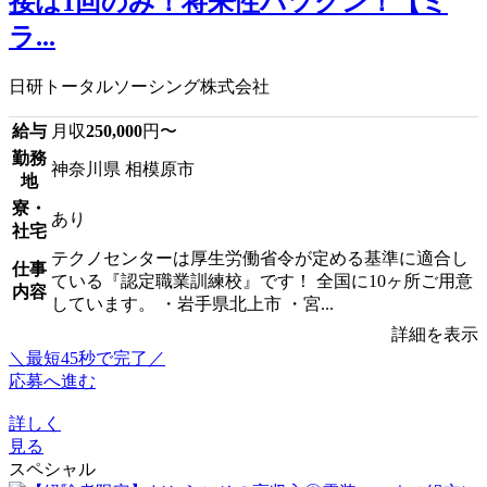
接は1回のみ！将来性バツグン！【ミ
ラ...
日研トータルソーシング株式会社
給与
月収
250,000
円〜
勤務
神奈川県 相模原市
地
寮・
あり
社宅
テクノセンターは厚生労働省令が定める基準に適合し
仕事
ている『認定職業訓練校』です！ 全国に10ヶ所ご用意
内容
しています。 ・岩手県北上市 ・宮...
詳細を表示
＼最短45秒で完了／
応募へ進む
詳しく
見る
スペシャル