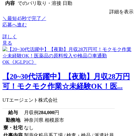
内容
でのバリ取り・溶接 日勤
詳細を表示
＼最短45秒で完了／
応募へ進む
詳しく
見る
【20~30代活躍中】【夜勤】月収28万円
可！モクモク作業☆未経験OK！医...
UTエージェント株式会社
給与
月収例
284,000
円
勤務地
神奈川県 相模原市
寮・社宅
なし
仕事内容
製薬化粧品系工場 / 検査・検品 / 派遣社員