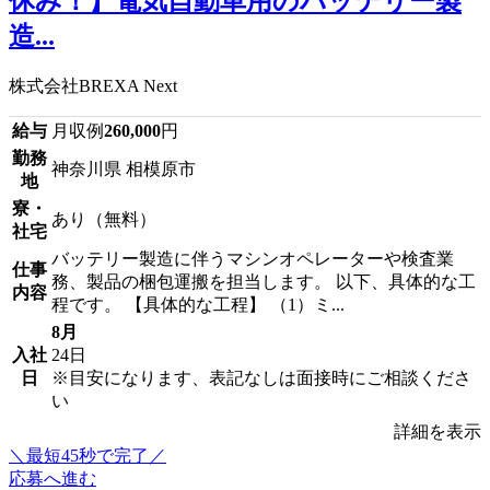
休み！】電気自動車用のバッテリー製
造...
株式会社BREXA Next
給与
月収例
260,000
円
勤務
神奈川県 相模原市
地
寮・
あり（無料）
社宅
バッテリー製造に伴うマシンオペレーターや検査業
仕事
務、製品の梱包運搬を担当します。 以下、具体的な工
内容
程です。 【具体的な工程】 （1）ミ...
8月
入社
24日
日
※目安になります、表記なしは面接時にご相談くださ
い
詳細を表示
＼最短45秒で完了／
応募へ進む