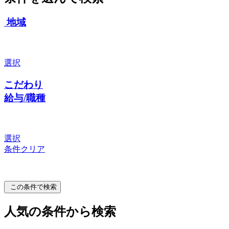
地域
選択
こだわり
給与/職種
選択
条件クリア
この条件で検索
人気の条件から検索