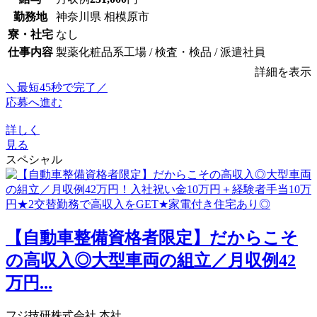
勤務地
神奈川県 相模原市
寮・社宅
なし
仕事内容
製薬化粧品系工場 / 検査・検品 / 派遣社員
詳細を表示
＼最短45秒で完了／
応募へ進む
詳しく
見る
スペシャル
【自動車整備資格者限定】だからこそ
の高収入◎大型車両の組立／月収例42
万円...
フジ技研株式会社 本社