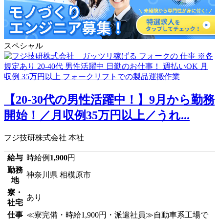
スペシャル
【20-30代の男性活躍中！】9月から勤務
開始！／月収例35万円以上／うれ...
フジ技研株式会社 本社
給与
時給例
1,900
円
勤務
神奈川県 相模原市
地
寮・
あり
社宅
仕事
≪寮完備・時給1,900円・派遣社員≫自動車系工場で