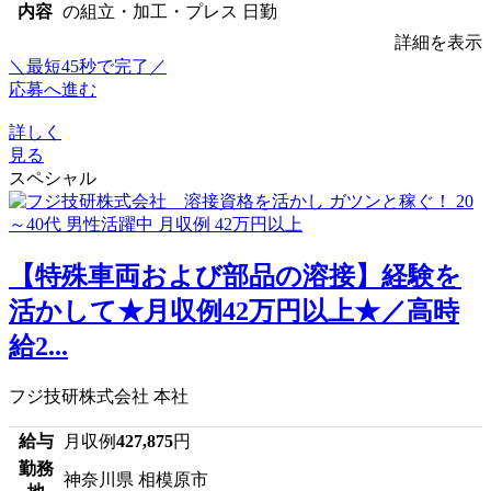
内容
の組立・加工・プレス 日勤
詳細を表示
＼最短45秒で完了／
応募へ進む
詳しく
見る
スペシャル
【特殊車両および部品の溶接】経験を
活かして★月収例42万円以上★／高時
給2...
フジ技研株式会社 本社
給与
月収例
427,875
円
勤務
神奈川県 相模原市