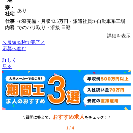
地
寮・
あり
社宅
仕事
≪寮完備・月収42.5万円・派遣社員≫自動車系工場
内容
でのバリ取り・溶接 日勤
詳細を表示
＼最短45秒で完了／
応募へ進む
詳しく
見る
おすすめ求人
\ 質問に答えて、
をチェック！ /
1 / 4