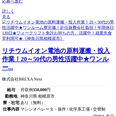
応募へ進む
詳しく
見る
リチウムイオン電池の原料運搬・投入
作業！20～50代の男性活躍中★ワンル
ー...
株式会社BREXA Next
給与
月収例
350,000
円
勤務地
神奈川県 相模原市
寮・社宅
あり（無料）
仕事内容
マシンオペレータ・操作 / 化学系工場 / 交替制