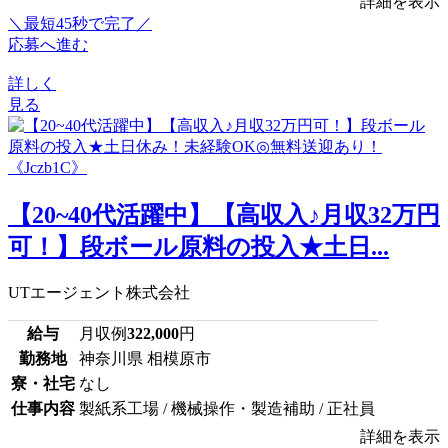
詳細を表示
＼最短45秒で完了／
応募へ進む
詳しく
見る
【20~40代活躍中】【高収入♪月収32万円
可！】段ボール原料の投入★土日...
UTエージェント株式会社
給与
月収例
322,000
円
勤務地
神奈川県 相模原市
寮・社宅
なし
仕事内容
製紙系工場 / 機械操作・製造補助 / 正社員
詳細を表示