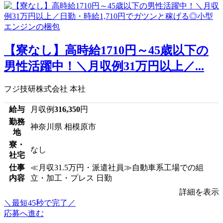
【寮なし】高時給1710円～45歳以下の
男性活躍中！＼月収例31万円以上／...
フジ技研株式会社 本社
給与
月収例
316,350
円
勤務
神奈川県 相模原市
地
寮・
なし
社宅
仕事
≪月収31.5万円・派遣社員≫自動車系工場での組
内容
立・加工・プレス 日勤
詳細を表示
＼最短45秒で完了／
応募へ進む