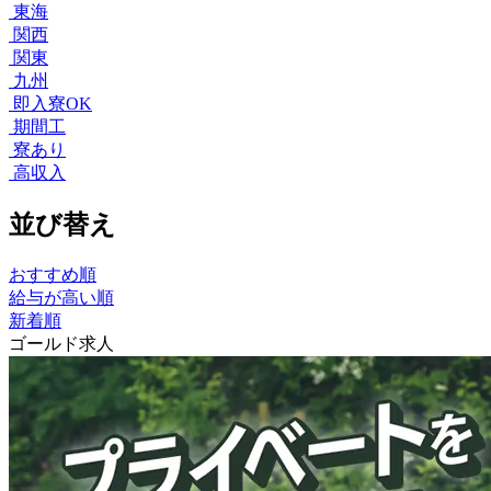
東海
関西
関東
九州
即入寮OK
期間工
寮あり
高収入
並び替え
おすすめ順
給与が高い順
新着順
ゴールド求人