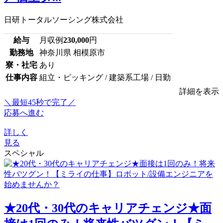
日研トータルソーシング株式会社
給与
月収例
230,000
円
勤務地
神奈川県 相模原市
寮・社宅
あり
仕事内容
組立・ピッキング / 建築系工場 / 日勤
詳細を表示
＼最短45秒で完了／
応募へ進む
詳しく
見る
スペシャル
★20代・30代のキャリアチェンジ★面