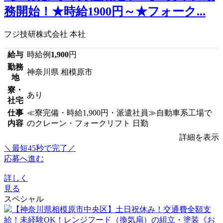
務開始！★時給1900円～★フォーク...
フジ技研株式会社 本社
給与
時給例
1,900
円
勤務
神奈川県 相模原市
地
寮・
あり
社宅
仕事
≪寮完備・時給1,900円・派遣社員≫自動車系工場で
内容
のクレーン・フォークリフト 日勤
詳細を表示
＼最短45秒で完了／
応募へ進む
詳しく
見る
スペシャル