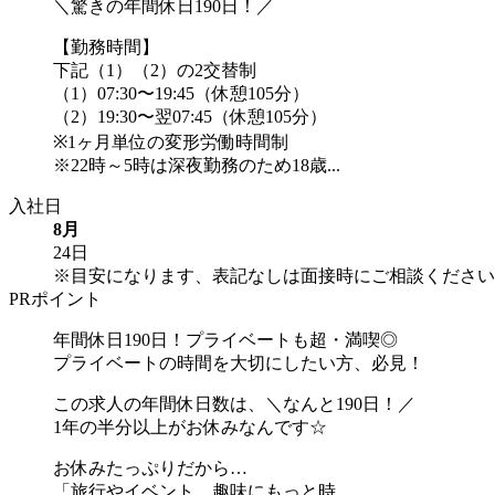
＼驚きの年間休日190日！／
【勤務時間】
下記（1）（2）の2交替制
（1）07:30〜19:45（休憩105分）
（2）19:30〜翌07:45（休憩105分）
※1ヶ月単位の変形労働時間制
※22時～5時は深夜勤務のため18歳...
入社日
8月
24日
※目安になります、表記なしは面接時にご相談ください
PRポイント
年間休日190日！プライベートも超・満喫◎
プライベートの時間を大切にしたい方、必見！
この求人の年間休日数は、＼なんと190日！／
1年の半分以上がお休みなんです☆
お休みたっぷりだから…
「旅行やイベント、趣味にもっと時...