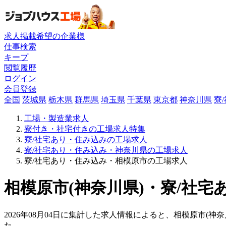
求人掲載希望の企業様
仕事検索
キープ
閲覧履歴
ログイン
会員登録
全国
茨城県
栃木県
群馬県
埼玉県
千葉県
東京都
神奈川県
寮
工場・製造業求人
寮付き・社宅付きの工場求人特集
寮/社宅あり・住み込みの工場求人
寮/社宅あり・住み込み・神奈川県の工場求人
寮/社宅あり・住み込み・相模原市の工場求人
相模原市(神奈川県)・寮/社宅
2026年08月04日に集計した求人情報によると、相模原市(神
た。