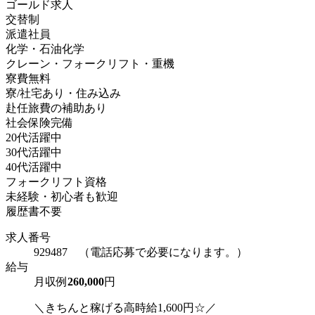
ゴールド求人
交替制
派遣社員
化学・石油化学
クレーン・フォークリフト・重機
寮費無料
寮/社宅あり・住み込み
赴任旅費の補助あり
社会保険完備
20代活躍中
30代活躍中
40代活躍中
フォークリフト資格
未経験・初心者も歓迎
履歴書不要
求人番号
929487 （電話応募で必要になります。）
給与
月収例
260,000
円
＼きちんと稼げる高時給1,600円☆／