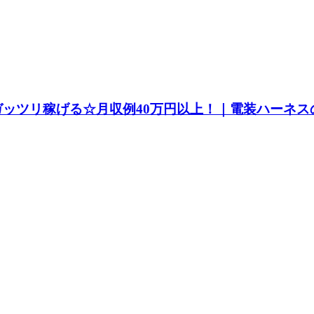
てガッツリ稼げる☆月収例40万円以上！｜電装ハーネス