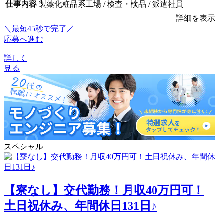
仕事内容
製薬化粧品系工場 / 検査・検品 / 派遣社員
詳細を表示
＼最短45秒で完了／
応募へ進む
詳しく
見る
スペシャル
【寮なし】交代勤務！月収40万円可！
土日祝休み、年間休日131日♪