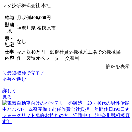
フジ技研株式会社 本社
給与
月収例
400,000
円
勤務
神奈川県 相模原市
地
寮・
なし
社宅
仕事
≪月収40万円・派遣社員≫機械系工場での機械操
内容
作・製造オペレーター 交替制
詳細を表示
＼最短45秒で完了／
応募へ進む
詳しく
見る