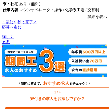
寮・社宅
あり（無料）
仕事内容
マシンオペレータ・操作 / 化学系工場 / 交替制
詳細を表示
＼最短45秒で完了／
応募へ進む
詳しく
見る
おすすめ求人
\ 質問に答えて、
をチェック！ /
1 / 4
寮付きの求人をお探しですか？