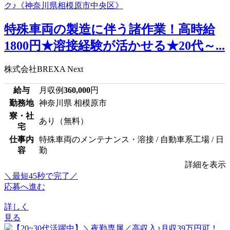
特殊車両の製造に伴う諸作業！高時給
1800円★溶接経験が活かせる★20代～...
株式会社BREXA Next
給与
月収例
360,000
円
勤務地
神奈川県 相模原市
寮・社
あり（無料）
宅
仕事内
特殊車両のメンテナンス・溶接 / 自動車系工場 / 日
容
勤
詳細を表示
＼最短45秒で完了／
応募へ進む
詳しく
見る