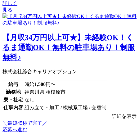
詳しく
見る
【月収34万円以上可★】未経験OK！く
るま通勤OK！無料の駐車場あり！制服
無料♪
株式会社綜合キャリアオプション
給与
時給
1,500
円〜
勤務地
神奈川県 相模原市
寮・社宅
なし
仕事内容
組み立て・加工 / 機械系工場 / 交替制
詳細を表示
＼最短45秒で完了／
応募へ進む