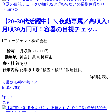
【20~30代活躍中】＼夜勤専属／高収入♪
月収39万円可！容器の目視チェッ...
UTエージェント株式会社
給与
月収例
393,000
円
勤務地
神奈川県 相模原市
寮・社宅
あり
仕事内容
化学系工場 / 検査・検品 / 派遣社員
詳細を表示
＼最短45秒で完了／
応募へ進む
詳しく
見る