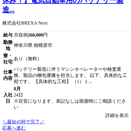
休み！】電気自動車用のバッテリー製
造...
株式会社BREXA Next
給与
月収例
260,000
円
勤務
神奈川県 相模原市
地
寮・
あり（無料）
社宅
バッテリー製造に伴うマシンオペレーターや検査業
仕事
務、製品の梱包運搬を担当します。 以下、具体的な工
内容
程です。 【具体的な工程】 （1）ミ...
8月
入社
24日
日
※目安になります、表記なしは面接時にご相談くださ
い
詳細を表示
＼最短45秒で完了／
応募へ進む