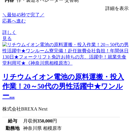
内容
作・製造オペレーター 交替制
詳細を表示
＼最短45秒で完了／
応募へ進む
詳しく
見る
リチウムイオン電池の原料運搬・投入
作業！20～50代の男性活躍中★ワンル
ー...
株式会社BREXA Next
給与
月収例
350,000
円
勤務地
神奈川県 相模原市