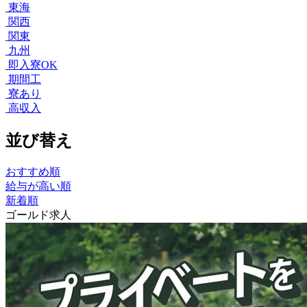
東海
関西
関東
九州
即入寮OK
期間工
寮あり
高収入
並び替え
おすすめ順
給与が高い順
新着順
ゴールド求人