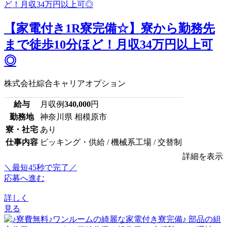
【家電付き1R寮完備☆】寮から勤務先
まで徒歩10分ほど！月収34万円以上可
◎
株式会社綜合キャリアオプション
給与
月収例
340,000
円
勤務地
神奈川県 相模原市
寮・社宅
あり
仕事内容
ピッキング・供給 / 機械系工場 / 交替制
詳細を表示
＼最短45秒で完了／
応募へ進む
詳しく
見る