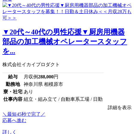
▼20代～40代の男性応援▼厨房用機器
部品の加工機械オペレータースタッフ
を...
株式会社イカイプロダクト
給与
月収例
288,000
円
勤務地
神奈川県 相模原市
寮・社宅
あり
仕事内容
組立・組み立て / 自動車系工場 / 日勤
詳細を表示
＼最短45秒で完了／
応募へ進む
詳しく