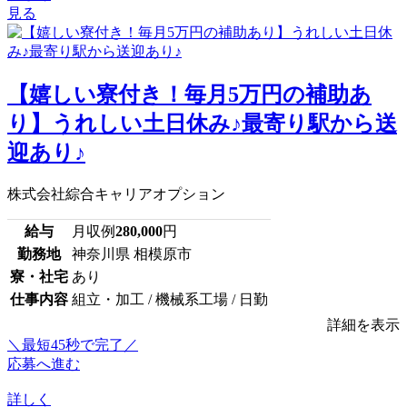
見る
【嬉しい寮付き！毎月5万円の補助あ
り】うれしい土日休み♪最寄り駅から送
迎あり♪
株式会社綜合キャリアオプション
給与
月収例
280,000
円
勤務地
神奈川県 相模原市
寮・社宅
あり
仕事内容
組立・加工 / 機械系工場 / 日勤
詳細を表示
＼最短45秒で完了／
応募へ進む
詳しく