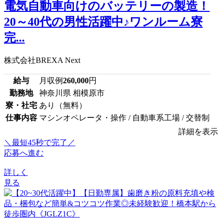
電気自動車向けのバッテリーの製造！
20～40代の男性活躍中♪ワンルーム寮
完...
株式会社BREXA Next
給与
月収例
260,000
円
勤務地
神奈川県 相模原市
寮・社宅
あり（無料）
仕事内容
マシンオペレータ・操作 / 自動車系工場 / 交替制
詳細を表示
＼最短45秒で完了／
応募へ進む
詳しく
見る