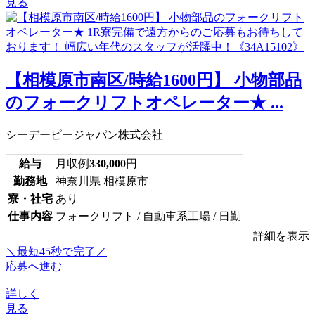
見る
【相模原市南区/時給1600円】 小物部品
のフォークリフトオペレーター★ ...
シーデーピージャパン株式会社
給与
月収例
330,000
円
勤務地
神奈川県 相模原市
寮・社宅
あり
仕事内容
フォークリフト / 自動車系工場 / 日勤
詳細を表示
＼最短45秒で完了／
応募へ進む
詳しく
見る