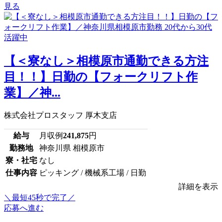
見る
【＜寮なし＞相模原市通勤できる方注
目！！】日勤の【フォークリフト作
業】／神...
株式会社プロスタッフ 厚木支店
給与
月収例
241,875
円
勤務地
神奈川県 相模原市
寮・社宅
なし
仕事内容
ピッキング / 機械系工場 / 日勤
詳細を表示
＼最短45秒で完了／
応募へ進む