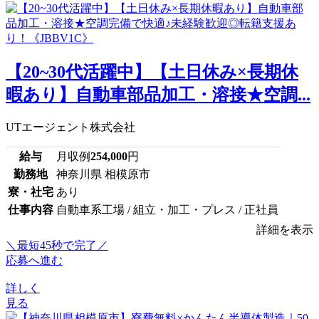
【20~30代活躍中】【土日休み×長期休
暇あり】自動車部品加工・溶接★空調...
UTエージェント株式会社
給与
月収例
254,000
円
勤務地
神奈川県 相模原市
寮・社宅
あり
仕事内容
自動車系工場 / 組立・加工・プレス / 正社員
詳細を表示
＼最短45秒で完了／
応募へ進む
詳しく
見る