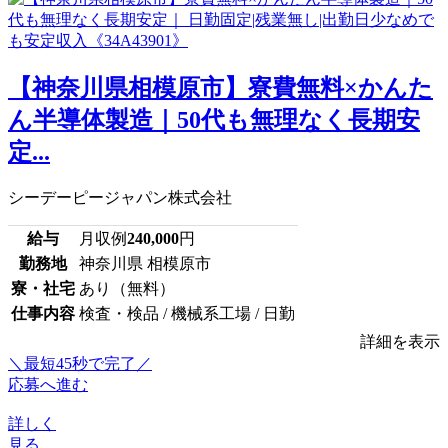
【神奈川県相模原市】寮費無料×かんた
ん半導体製造｜50代も無理なく長期安
定...
シーデーピージャパン株式会社
給与
月収例
240,000
円
勤務地
神奈川県 相模原市
寮・社宅
あり（無料）
仕事内容
検査・検品 / 機械系工場 / 日勤
詳細を表示
＼最短45秒で完了／
応募へ進む
詳しく
見る