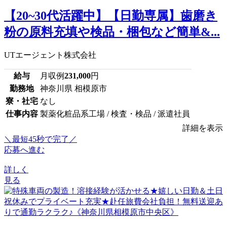
【20~30代活躍中】【日勤専属】歯磨き
粉の原料充填や検品・梱包など簡単&...
UTエージェント株式会社
給与
月収例
231,000
円
勤務地
神奈川県 相模原市
寮・社宅
なし
仕事内容
製薬化粧品系工場 / 検査・検品 / 派遣社員
詳細を表示
＼最短45秒で完了／
応募へ進む
詳しく
見る