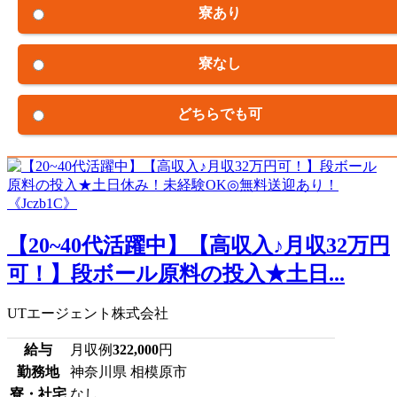
寮あり
寮なし
どちらでも可
【20~40代活躍中】【高収入♪月収32万円
可！】段ボール原料の投入★土日...
UTエージェント株式会社
給与
月収例
322,000
円
勤務地
神奈川県 相模原市
寮・社宅
なし