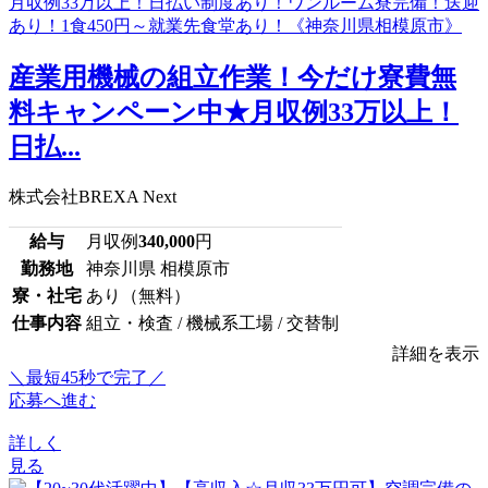
産業用機械の組立作業！今だけ寮費無
料キャンペーン中★月収例33万以上！
日払...
株式会社BREXA Next
給与
月収例
340,000
円
勤務地
神奈川県 相模原市
寮・社宅
あり（無料）
仕事内容
組立・検査 / 機械系工場 / 交替制
詳細を表示
＼最短45秒で完了／
応募へ進む
詳しく
見る