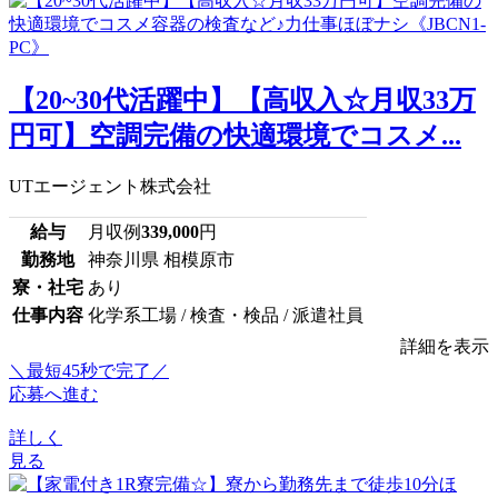
【20~30代活躍中】【高収入☆月収33万
円可】空調完備の快適環境でコスメ...
UTエージェント株式会社
給与
月収例
339,000
円
勤務地
神奈川県 相模原市
寮・社宅
あり
仕事内容
化学系工場 / 検査・検品 / 派遣社員
詳細を表示
＼最短45秒で完了／
応募へ進む
詳しく
見る