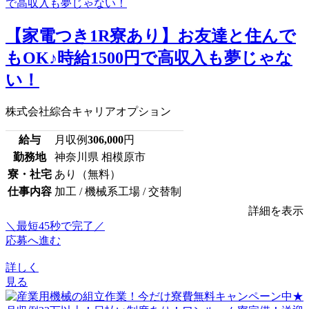
【家電つき1R寮あり】お友達と住んで
もOK♪時給1500円で高収入も夢じゃな
い！
株式会社綜合キャリアオプション
給与
月収例
306,000
円
勤務地
神奈川県 相模原市
寮・社宅
あり（無料）
仕事内容
加工 / 機械系工場 / 交替制
詳細を表示
＼最短45秒で完了／
応募へ進む
詳しく
見る