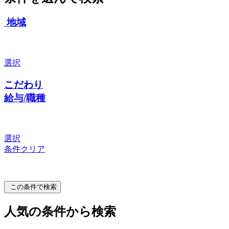
地域
選択
こだわり
給与/職種
選択
条件クリア
この条件で検索
人気の条件から検索