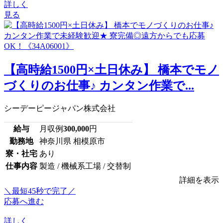
詳しく
見る
【高時給1500円×土日休み】 橋本でモノ
づくりのお仕事♪ カンタン作業で...
シーデーピージャパン株式会社
給与
月収例
300,000
円
勤務地
神奈川県 相模原市
寮・社宅
あり
仕事内容
製造 / 機械系工場 / 交替制
詳細を表示
＼最短45秒で完了／
応募へ進む
詳しく