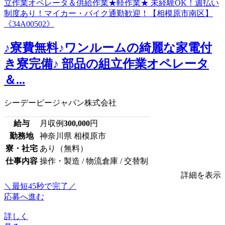
♪寮費無料♪ワンルームの綺麗な家電付
き寮完備♪ 部品の組立作業オペレータ
＆...
シーデーピージャパン株式会社
給与
月収例
300,000
円
勤務地
神奈川県 相模原市
寮・社宅
あり（無料）
仕事内容
操作・製造 / 物流倉庫 / 交替制
詳細を表示
＼最短45秒で完了／
応募へ進む
詳しく