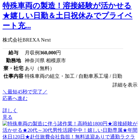
特殊車両の製造！溶接経験が活かせる
★嬉しい日勤＆土日祝休みでプライベ
ート充...
株式会社BREXA Next
給与
月収例
360,000
円
勤務地
神奈川県 相模原市
寮・社宅
あり（無料）
仕事内容
特殊車両の組立・加工 / 自動車系工場 / 日勤
詳細を表示
＼最短45秒で完了／
応募へ進む
詳しく
見る