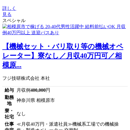
詳しく
見る
スペシャル
【機械セット・バリ取り等の機械オペ
レーター】寮なし／月収40万円可／相
模原...
フジ技研株式会社 本社
給与
月収例
400,000
円
勤務
神奈川県 相模原市
地
寮・
なし
社宅
仕事
≪月収40万円・派遣社員≫機械系工場での機械操