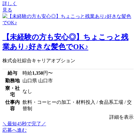
詳しく
見る
【未経験の方も安心◎】ちょこっと残
業あり♪好きな髪色でOK♪
株式会社綜合キャリアオプション
給与
時給
1,350
円〜
勤務地
山口県 山口市
寮・社
なし
宅
仕事内
飲料・コーヒーの加工・材料投入 / 食品系工場 / 交
容
替制
詳細を表示
＼最短45秒で完了／
応募へ進む