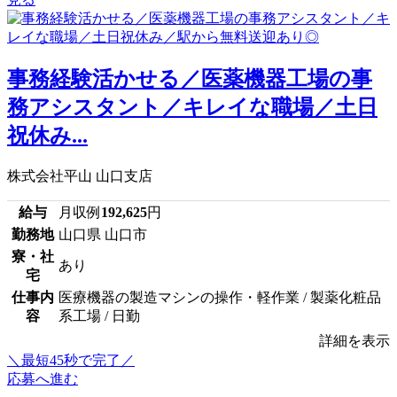
事務経験活かせる／医薬機器工場の事
務アシスタント／キレイな職場／土日
祝休み...
株式会社平山 山口支店
給与
月収例
192,625
円
勤務地
山口県 山口市
寮・社
あり
宅
仕事内
医療機器の製造マシンの操作・軽作業 / 製薬化粧品
容
系工場 / 日勤
詳細を表示
＼最短45秒で完了／
応募へ進む