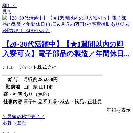
詳しく
見る
【20~30代活躍中】【★1週間以内の即
入寮可☆】電子部品の製造／年間休日...
UTエージェント株式会社
給与
月収例
285,000
円
勤務地
山口県 山口市
寮・社宅
あり（無料）
仕事内容
電子部品系工場 / 検査・検品 / 正社員
詳細を表示
＼最短45秒で完了／
応募へ進む