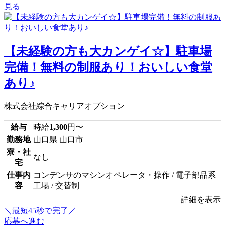
見る
【未経験の方も大カンゲイ☆】駐車場
完備！無料の制服あり！おいしい食堂
あり♪
株式会社綜合キャリアオプション
給与
時給
1,300
円〜
勤務地
山口県 山口市
寮・社
なし
宅
仕事内
コンデンサのマシンオペレータ・操作 / 電子部品系
容
工場 / 交替制
詳細を表示
＼最短45秒で完了／
応募へ進む