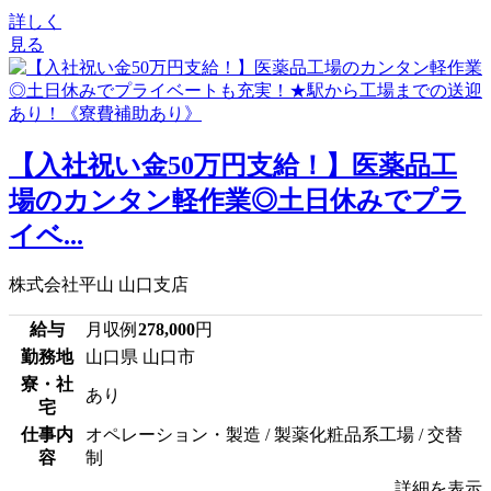
詳しく
見る
【入社祝い金50万円支給！】医薬品工
場のカンタン軽作業◎土日休みでプラ
イベ...
株式会社平山 山口支店
給与
月収例
278,000
円
勤務地
山口県 山口市
寮・社
あり
宅
仕事内
オペレーション・製造 / 製薬化粧品系工場 / 交替
容
制
詳細を表示