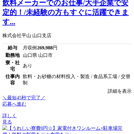
飲料メーカーでのお仕事/大手企業で安
定的！/未経験の方もすぐに活躍できま
す...
株式会社平山 山口支店
給与
月収例
269,988
円
勤務地
山口県 山口市
寮・社
あり
宅
仕事内
飲料・お砂糖の材料投入・製造 / 食品系工場 / 交替
容
制
詳細を表示
＼最短45秒で完了／
応募へ進む
詳しく
見る