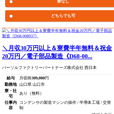
寮なし
どちらでも可
＼月収30万円以上＆寮費半年無料＆祝金
20万円／電子部品製造《D68-00...
パーソルファクトリーパートナーズ株式会社 西日本
給与
月収例
309,000
円
勤務地
山口県 山口市
寮・社
あり（無料）
宅
仕事内
コンデンサの製造マシンの操作 / 半導体工場 / 交替
容
制