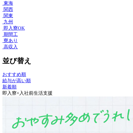
東海
関西
関東
九州
即入寮OK
期間工
寮あり
高収入
並び替え
おすすめ順
給与が高い順
新着順
即入寮+入社前生活支援