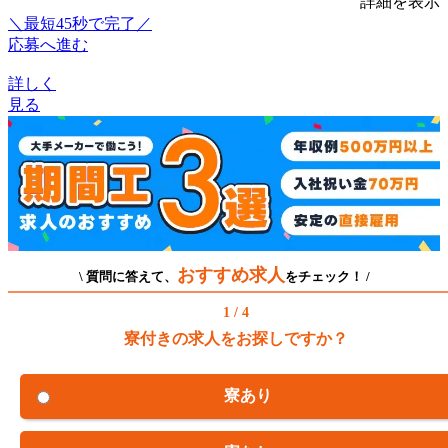
詳細を表示
＼最短45秒で完了／
応募へ進む
詳しく
見る
おすすめ求人
\ 質問に答えて、
をチェック！ /
1 / 4
寮付きの求人をお探しですか？
寮あり