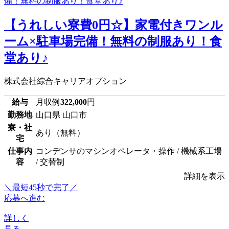
【うれしい寮費0円☆】家電付きワンル
ーム×駐車場完備！無料の制服あり！食
堂あり♪
株式会社綜合キャリアオプション
給与
月収例
322,000
円
勤務地
山口県 山口市
寮・社
あり（無料）
宅
仕事内
コンデンサのマシンオペレータ・操作 / 機械系工場
容
/ 交替制
詳細を表示
＼最短45秒で完了／
応募へ進む
詳しく
見る