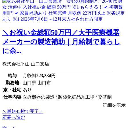
＼お祝い金総額50万円／大手医療機器
メーカーの製造補助｜月給制で暮らし
に余...
株式会社平山 山口支店
給与
月収例
223,334
円
勤務地
山口県 山口市
寮・社宅
あり
仕事内容
医療機器の製造 / 製薬化粧品系工場 / 交替制
詳細を表示
＼最短45秒で完了／
応募へ進む