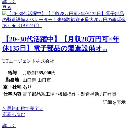
詳しく
見る
【20~30代活躍中】【月収28万円可×年
休135日】電子部品の製造設備オ...
UTエージェント株式会社
給与
月収例
285,000
円
勤務地
山口県 山口市
寮・社宅
あり
仕事内容
電子部品系工場 / 機械操作・製造補助 / 正社員
詳細を表示
＼最短45秒で完了／
応募へ進む
詳しく