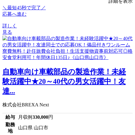
詳細を表示
＼最短45秒で完了／
応募へ進む
詳しく
見る
自動車向け車載部品の製造作業！未経
験活躍中★20～40代の男女活躍中！友
達...
株式会社BREXA Next
給与
月収例
330,000
円
勤務
山口県 山口市
地