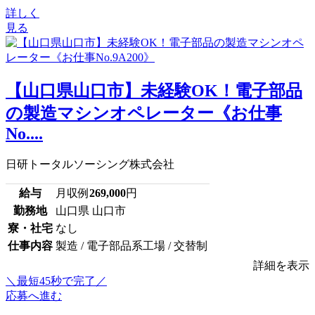
詳しく
見る
【山口県山口市】未経験OK！電子部品
の製造マシンオペレーター《お仕事
No....
日研トータルソーシング株式会社
給与
月収例
269,000
円
勤務地
山口県 山口市
寮・社宅
なし
仕事内容
製造 / 電子部品系工場 / 交替制
詳細を表示
＼最短45秒で完了／
応募へ進む