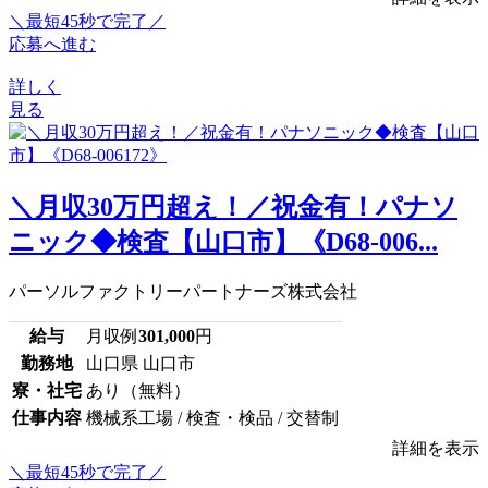
＼最短45秒で完了／
応募へ進む
詳しく
見る
＼月収30万円超え！／祝金有！パナソ
ニック◆検査【山口市】《D68-006...
パーソルファクトリーパートナーズ株式会社
給与
月収例
301,000
円
勤務地
山口県 山口市
寮・社宅
あり（無料）
仕事内容
機械系工場 / 検査・検品 / 交替制
詳細を表示
＼最短45秒で完了／