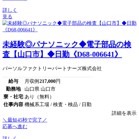
詳しく
見る
未経験◎パナソニック◆電子部品の検
査【山口市】◆日勤《D68-006641》
パーソルファクトリーパートナーズ株式会社
給与
月収例
217,000
円
勤務地
山口県 山口市
寮・社宅
あり（無料）
仕事内容
機械系工場 / 検査・検品 / 日勤
詳細を表示
＼最短45秒で完了／
応募へ進む
詳しく