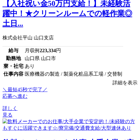
【入社祝い金50万円支給！】未経験活
躍中！★クリーンルームでの軽作業◎
土日...
株式会社平山 山口支店
給与
月収例
223,334
円
勤務地
山口県 山口市
寮・社宅
あり
仕事内容
医療機器の製造 / 製薬化粧品系工場 / 交替制
詳細を表示
＼最短45秒で完了／
応募へ進む
詳しく
見る