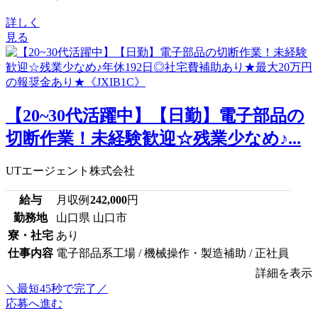
詳しく
見る
【20~30代活躍中】【日勤】電子部品の
切断作業！未経験歓迎☆残業少なめ♪...
UTエージェント株式会社
給与
月収例
242,000
円
勤務地
山口県 山口市
寮・社宅
あり
仕事内容
電子部品系工場 / 機械操作・製造補助 / 正社員
詳細を表示
＼最短45秒で完了／
応募へ進む