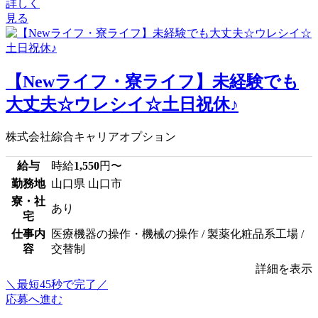
詳しく
見る
【Newライフ・寮ライフ】未経験でも
大丈夫☆ウレシイ☆土日祝休♪
株式会社綜合キャリアオプション
給与
時給
1,550
円〜
勤務地
山口県 山口市
寮・社
あり
宅
仕事内
医療機器の操作・機械の操作 / 製薬化粧品系工場 /
容
交替制
詳細を表示
＼最短45秒で完了／
応募へ進む