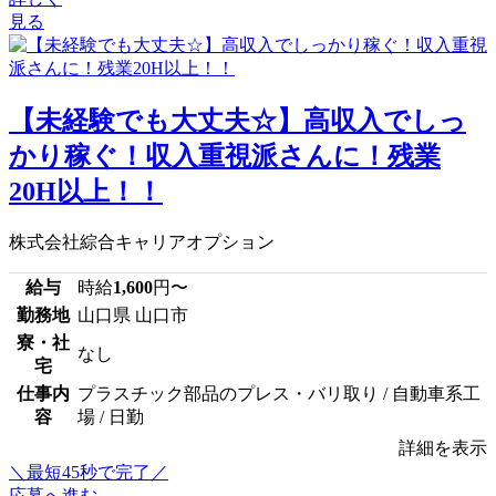
見る
【未経験でも大丈夫☆】高収入でしっ
かり稼ぐ！収入重視派さんに！残業
20H以上！！
株式会社綜合キャリアオプション
給与
時給
1,600
円〜
勤務地
山口県 山口市
寮・社
なし
宅
仕事内
プラスチック部品のプレス・バリ取り / 自動車系工
容
場 / 日勤
詳細を表示
＼最短45秒で完了／
応募へ進む