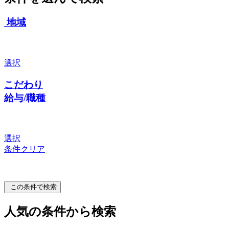
地域
選択
こだわり
給与/職種
選択
条件クリア
この条件で検索
人気の条件から検索