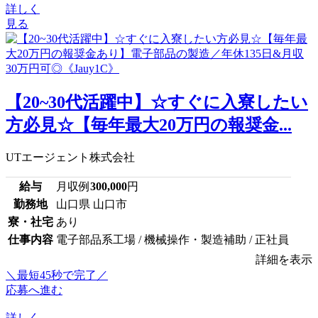
詳しく
見る
【20~30代活躍中】☆すぐに入寮したい
方必見☆【毎年最大20万円の報奨金...
UTエージェント株式会社
給与
月収例
300,000
円
勤務地
山口県 山口市
寮・社宅
あり
仕事内容
電子部品系工場 / 機械操作・製造補助 / 正社員
詳細を表示
＼最短45秒で完了／
応募へ進む
詳しく