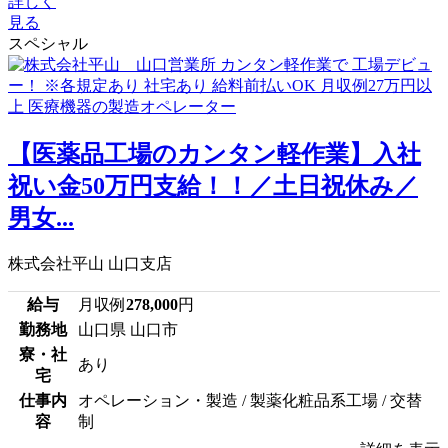
詳しく
見る
スペシャル
【医薬品工場のカンタン軽作業】入社
祝い金50万円支給！！／土日祝休み／
男女...
株式会社平山 山口支店
給与
月収例
278,000
円
勤務地
山口県 山口市
寮・社
あり
宅
仕事内
オペレーション・製造 / 製薬化粧品系工場 / 交替
容
制