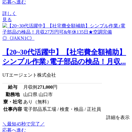
応募へ進む
詳しく
見る
【20~30代活躍中】【社宅費全額補助】
シンプル作業♪電子部品の検品！月収...
UTエージェント株式会社
給与
月収例
271,000
円
勤務地
山口県 山口市
寮・社宅
あり（無料）
仕事内容
電子部品系工場 / 検査・検品 / 正社員
詳細を表示
＼最短45秒で完了／
応募へ進む