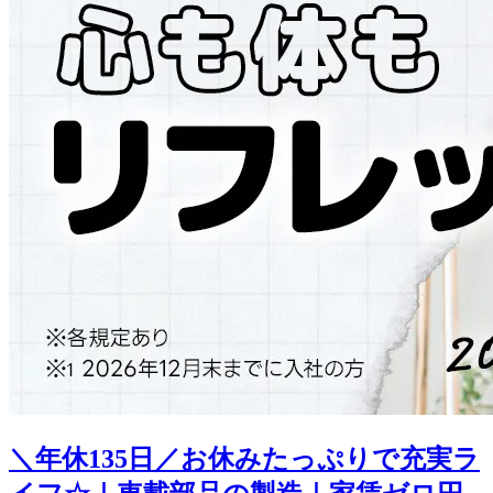
＼年休135日／お休みたっぷりで充実ラ