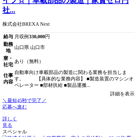
イフ☆｜車載部品の製造｜家賃ゼロ円
社...
株式会社BREXA Next
給与
月収例
330,000
円
勤務
山口県 山口市
地
寮・
あり（無料）
社宅
自動車向け車載部品の製造に関わる業務を担当しま
仕事
す。 【具体的な業務内容】 ■製造装置のマシンオ
内容
ペレーター ■部材供給 ■製品運搬...
詳細を表示
＼最短45秒で完了／
応募へ進む
詳しく
見る
スペシャル