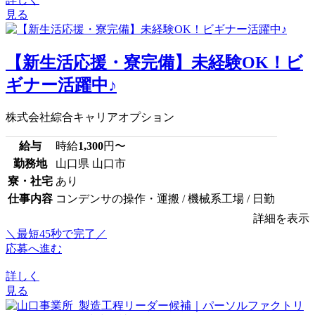
見る
【新生活応援・寮完備】未経験OK！ビ
ギナー活躍中♪
株式会社綜合キャリアオプション
給与
時給
1,300
円〜
勤務地
山口県 山口市
寮・社宅
あり
仕事内容
コンデンサの操作・運搬 / 機械系工場 / 日勤
詳細を表示
＼最短45秒で完了／
応募へ進む
詳しく
見る