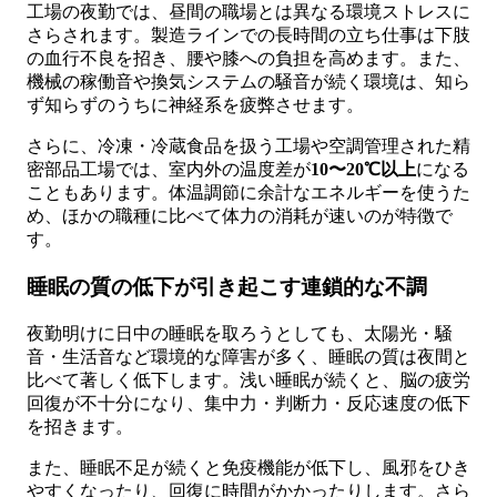
工場の夜勤では、昼間の職場とは異なる環境ストレスに
さらされます。製造ラインでの長時間の立ち仕事は下肢
の血行不良を招き、腰や膝への負担を高めます。また、
機械の稼働音や換気システムの騒音が続く環境は、知ら
ず知らずのうちに神経系を疲弊させます。
さらに、冷凍・冷蔵食品を扱う工場や空調管理された精
密部品工場では、室内外の温度差が
10〜20℃以上
になる
こともあります。体温調節に余計なエネルギーを使うた
め、ほかの職種に比べて体力の消耗が速いのが特徴で
す。
睡眠の質の低下が引き起こす連鎖的な不調
夜勤明けに日中の睡眠を取ろうとしても、太陽光・騒
音・生活音など環境的な障害が多く、睡眠の質は夜間と
比べて著しく低下します。浅い睡眠が続くと、脳の疲労
回復が不十分になり、集中力・判断力・反応速度の低下
を招きます。
また、睡眠不足が続くと免疫機能が低下し、風邪をひき
やすくなったり、回復に時間がかかったりします。さら