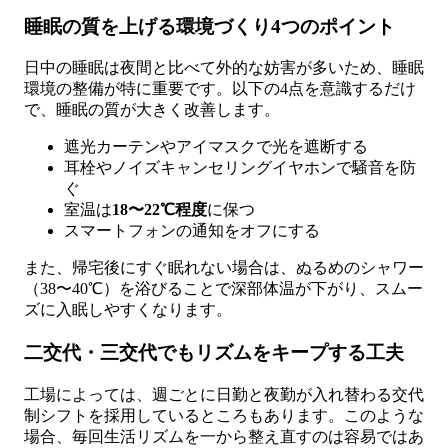
睡眠の質を上げる環境づくり4つのポイント
日中の睡眠は夜間と比べて外的な妨害が多いため、睡眠
環境の整備が特に重要です。以下の4点を意識するだけ
で、睡眠の質が大きく改善します。
遮光カーテンやアイマスクで光を遮断する
耳栓やノイズキャンセリングイヤホンで騒音を防
ぐ
室温は
18〜22℃程度
に保つ
スマートフォンの通知をオフにする
また、帰宅後にすぐ眠れない場合は、ぬるめのシャワー
（38〜40℃）を浴びることで深部体温が下がり、スムー
ズに入眠しやすくなります。
二交代・三交代でもリズムをキープする工夫
工場によっては、週ごとに日勤と夜勤が入れ替わる交代
制シフトを採用しているところもあります。このような
場合、毎回生活リズムを一から整え直すのは容易ではあ