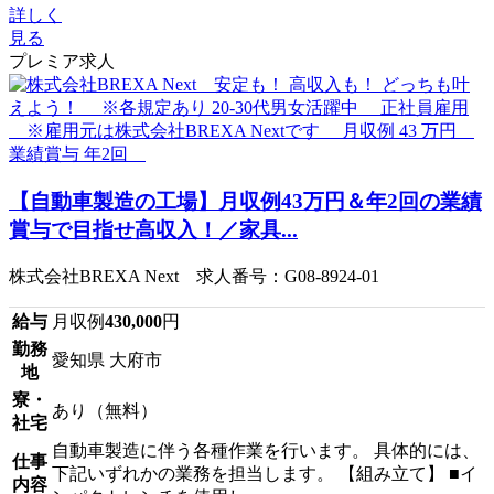
詳しく
見る
プレミア求人
【自動車製造の工場】月収例43万円＆年2回の業績
賞与で目指せ高収入！／家具...
株式会社BREXA Next 求人番号：G08-8924-01
給与
月収例
430,000
円
勤務
愛知県 大府市
地
寮・
あり（無料）
社宅
自動車製造に伴う各種作業を行います。 具体的には、
仕事
下記いずれかの業務を担当します。 【組み立て】 ■イ
内容