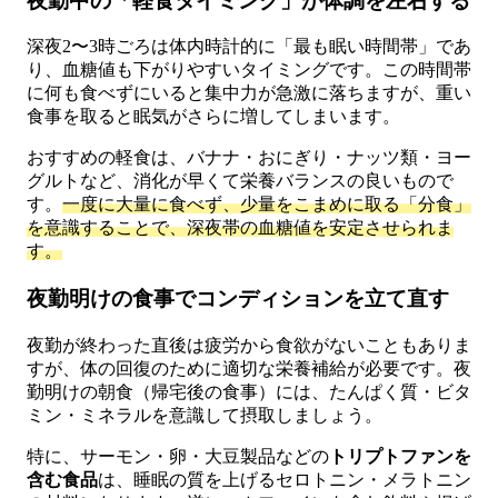
夜勤中の「軽食タイミング」が体調を左右する
深夜2〜3時ごろは体内時計的に「最も眠い時間帯」であ
り、血糖値も下がりやすいタイミングです。この時間帯
に何も食べずにいると集中力が急激に落ちますが、重い
食事を取ると眠気がさらに増してしまいます。
おすすめの軽食は、バナナ・おにぎり・ナッツ類・ヨー
グルトなど、消化が早くて栄養バランスの良いもので
す。
一度に大量に食べず、少量をこまめに取る「分食」
を意識することで、深夜帯の血糖値を安定させられま
す。
夜勤明けの食事でコンディションを立て直す
夜勤が終わった直後は疲労から食欲がないこともありま
すが、体の回復のために適切な栄養補給が必要です。夜
勤明けの朝食（帰宅後の食事）には、たんぱく質・ビタ
ミン・ミネラルを意識して摂取しましょう。
特に、サーモン・卵・大豆製品などの
トリプトファンを
含む食品
は、睡眠の質を上げるセロトニン・メラトニン