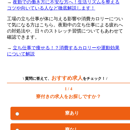
→
夜勤での働き方に不安な方へ！生活リズムを整える
コツや向いている人など徹底解説します！
工場の立ち仕事が体に与える影響や消費カロリーについ
て気になる方はこちら。夜勤中の立ち仕事による疲れへ
の対処法や、日々のストレッチ習慣についてもあわせて
確認できます。
→
立ち仕事で痩せる！？消費するカロリーや運動効果
について解説
おすすめ求人
\ 質問に答えて、
をチェック！ /
1 / 4
寮付きの求人をお探しですか？
寮あり
寮なし