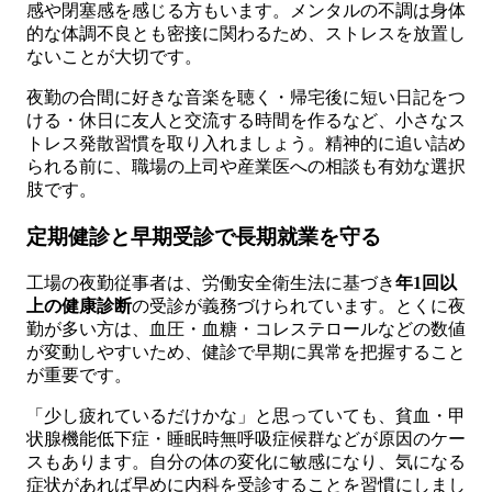
感や閉塞感を感じる方もいます。メンタルの不調は身体
的な体調不良とも密接に関わるため、ストレスを放置し
ないことが大切です。
夜勤の合間に好きな音楽を聴く・帰宅後に短い日記をつ
ける・休日に友人と交流する時間を作るなど、小さなス
トレス発散習慣を取り入れましょう。精神的に追い詰め
られる前に、職場の上司や産業医への相談も有効な選択
肢です。
定期健診と早期受診で長期就業を守る
工場の夜勤従事者は、労働安全衛生法に基づき
年1回以
上の健康診断
の受診が義務づけられています。とくに夜
勤が多い方は、血圧・血糖・コレステロールなどの数値
が変動しやすいため、健診で早期に異常を把握すること
が重要です。
「少し疲れているだけかな」と思っていても、貧血・甲
状腺機能低下症・睡眠時無呼吸症候群などが原因のケー
スもあります。自分の体の変化に敏感になり、気になる
症状があれば早めに内科を受診することを習慣にしまし