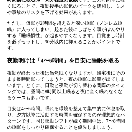
く眠ることで、夜勤後半の眠気のピークを緩和し、ミス
や事故のリスクを下げる効果があります。
ただし、仮眠が2時間を超えると深い睡眠（ノンレム睡
眠）に入ってしまい、起きた後にしばらく頭がぼんやり
する「睡眠慣性」が起きやすくなります。目覚まし時計
を必ずセットし、90分以内に抑えることがポイントで
す。
夜勤明けは「4〜6時間」を目安に睡眠を取る
夜勤が終わった後は当然眠くなりますが、帰宅後にその
まま長時間眠ってしまうと、夜の睡眠に影響が出てしま
います。とくに、日勤と夜勤が切り替わる間際のタイミ
ングでは、昼間に8時間以上眠ると夜に全く眠れなくな
るケースも多いです。
目安は4〜6時間。眠れる環境を整えて集中的に休息を取
り、夕方以降に活動する時間を確保するのが理想的なパ
ターンです。同じ夜勤シフトが続く期間中は、7〜8時間
の睡眠をしっかり確保することを優先しましょう。