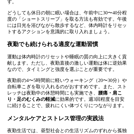
す。
どうしても休日の朝に眠い場合は、午前中に30〜40分程
度の「ショートスリープ」を取る方法も有効です。午後
には日光を浴びながら散歩するなど、体内時計をリセッ
トするアクションを意識的に取り入れましょう。
夜勤でも続けられる適度な運動習慣
運動は体内時計のリセットや睡眠の質の向上に大きく貢
献します。ただし、夜勤直後の激しい運動は体に逆効果
なので、タイミングと強度を選ぶことが重要です。
夜勤前の4〜5時間前に軽いウォーキング（20〜30分）や
自転車こぎを取り入れるのがおすすめです。また、スト
レッチは夜勤中の休憩時間にも実施でき、
腰痛・肩こ
り・足のむくみの軽減
に効果的です。週3回程度を目安
に続けることで、疲れにくい体づくりにつながります。
メンタルケアとストレス管理の実践法
夜勤生活では、昼型社会との生活リズムのずれから孤独