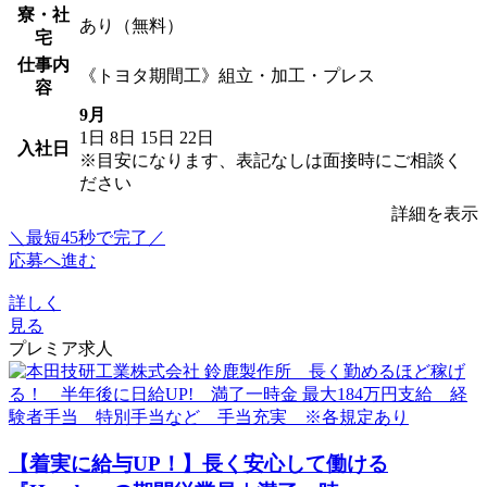
寮・社
あり（無料）
宅
仕事内
《トヨタ期間工》組立・加工・プレス
容
9月
1日
8日
15日
22日
入社日
※目安になります、表記なしは面接時にご相談く
ださい
詳細を表示
＼最短45秒で完了／
応募へ進む
詳しく
見る
プレミア求人
【着実に給与UP！】長く安心して働ける