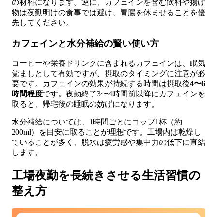
の材料になります。逆に、カフェインを含む飲料や揚げ
物は夜勤明けの食事では避け、胃腸を休ませることを優
先してください。
カフェインと水分補給の賢い使い方
コーヒーや栄養ドリンクに含まれるカフェインは、眠気
覚ましとして有効ですが、摂取のタイミングに注意が必
要です。カフェインの効果が持続する時間は摂取後
4〜6
時間程度
です。夜勤終了3〜4時間前以降にカフェインを
取ると、帰宅後の睡眠の妨げになります。
水分補給については、1時間ごとにコップ1杯（約
200ml）を目安に取ることが理想です。工場内は乾燥し
ていることが多く、脱水は疲労感や集中力の低下に直結
します。
工場夜勤を長続きさせる生活習慣の
整え方