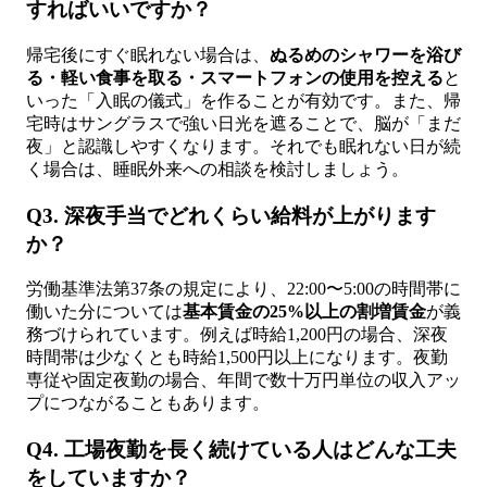
すればいいですか？
帰宅後にすぐ眠れない場合は、
ぬるめのシャワーを浴び
る・軽い食事を取る・スマートフォンの使用を控える
と
いった「入眠の儀式」を作ることが有効です。また、帰
宅時はサングラスで強い日光を遮ることで、脳が「まだ
夜」と認識しやすくなります。それでも眠れない日が続
く場合は、睡眠外来への相談を検討しましょう。
Q3. 深夜手当でどれくらい給料が上がります
か？
労働基準法第37条の規定により、22:00〜5:00の時間帯に
働いた分については
基本賃金の25%以上の割増賃金
が義
務づけられています。例えば時給1,200円の場合、深夜
時間帯は少なくとも時給1,500円以上になります。夜勤
専従や固定夜勤の場合、年間で数十万円単位の収入アッ
プにつながることもあります。
Q4. 工場夜勤を長く続けている人はどんな工夫
をしていますか？