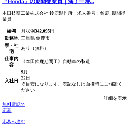
『Honda』の期間従業員｜満了一時...
本田技研工業株式会社 鈴鹿製作所 求人番号：鈴鹿_期間従
業員
給与
月収例
342,095
円
勤務地
三重県 鈴鹿市
寮・社
あり（無料）
宅
仕事内
《本田鈴鹿期間工》自動車の製造
容
9月
22日
入社日
※目安になります、表記なしは面接時にご相談く
ださい
詳細を表示
無料電話で
応募
応募へ進む