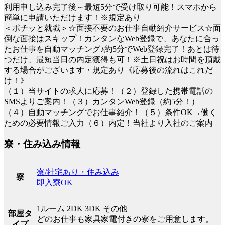
利用申し込み完了後～最短5分で受け取り可能！スマホから
簡単に申請いただけます！※規定あり
＜ポチッと就職＞☆面接不要のお仕事自動紹介サービス☆面
倒な面接はスキップ！カンタンなWeb登録で、あなたに合っ
たお仕事を自動マッチング♪約5分でWeb登録完了！あとは待
つだけ、最短当日の内定獲得も可！※土日祝はお時間を頂戴
する場合がございます・規定あり《応募後の流れはこれだ
け！》
（１）当サイトの求人に応募！（２）登録した携帯電話の
SMSよりご案内！（３）カンタンWeb登録（約5分！）
（４）自動マッチングでお仕事紹介！（５）条件OK→働く
ための必要情報ご入力（６）内定！当社より入社のご案内
寮・住み込み情報
寮/社宅あり・住み込み
寮
即入寮OK
1ルーム 2DK 3DK その他
部屋タ
どのお仕事も家具家電付きの寮をご用意します。
イプ