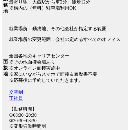
最寄り駅：大歳駅から車2分、徒歩12分
務
※構内の（無料）駐車場利用OK
地
就業場所：勤務地、その他会社が指定する範囲
就業場所の変更範囲：会社の定めるすべてのオフィス
全国各地のキャリアセンター
面
※その他面接会場あり
接
※オンライン面接実施中
地
※家にいながらスマホで面接＆履歴書不要
※応募後に予約していただきます。
交替制
正社員
【勤務時間】
①08:30~20:30
②20:30~08:30
※変形労働時間制