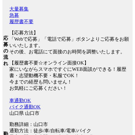
大量募集
急募
履歴書不要
【応募方法】
応
「Webで応募」「電話で応募」ボタンよりご応募をお願
募
いいたします。
の
その後、お電話にて面接のお時間を調整いたします。
流
【履歴書不要☆オンライン面接OK】
れ
家にいながらスマホですぐにWEB面談ができる！履歴
書・志望動機不要・私服でOK！
今までの経歴も問いません！
お気軽にご応募ください！
車通勤OK
バイク通勤OK
山口県 山口市
勤務詳細：山口市
通勤方法：徒歩/車/自転車/電車/バイク
勤