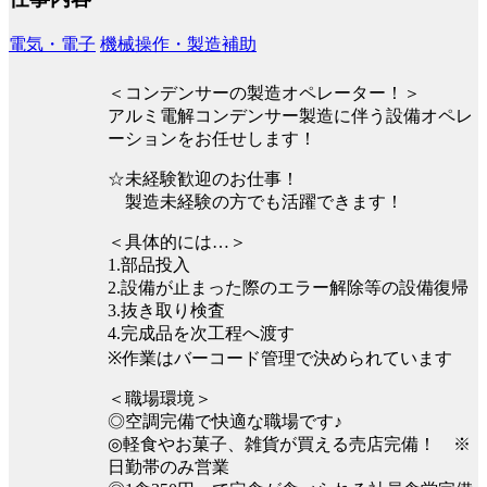
電気・電子
機械操作・製造補助
＜コンデンサーの製造オペレーター！＞
アルミ電解コンデンサー製造に伴う設備オペレ
ーションをお任せします！
☆未経験歓迎のお仕事！
製造未経験の方でも活躍できます！
＜具体的には…＞
1.部品投入
2.設備が止まった際のエラー解除等の設備復帰
3.抜き取り検査
4.完成品を次工程へ渡す
※作業はバーコード管理で決められています
＜職場環境＞
◎空調完備で快適な職場です♪
◎軽食やお菓子、雑貨が買える売店完備！ ※
日勤帯のみ営業