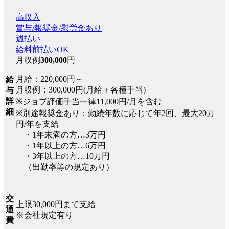
高収入
賞与/報奨金/慰労金あり
週払い
給料前払いOK
月収例
300,000
円
月給：220,000円～
給
月収例：300,000円(月給＋各種手当)
与
詳
※ジョブ評価手当一律11,000円/月を含む
細
※別途報奨金あり：勤続年数に応じて年2回、最大20万
円/年を支給
・1年未満の方…3万円
・1年以上の方…6万円
・3年以上の方…10万円
（出勤率等の規定あり）
交
上限30,000円まで支給
通
※会社規定有り
費