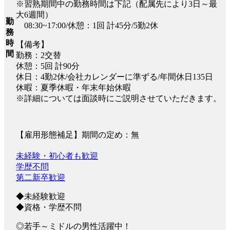
※習熟期間中の勤務時間は下記（配属先により3日～最
大6週間）
勤
08:30~17:00/休憩：1回 計45分/5勤2休
務
時
【備考】
間
勤務：2交替
休憩：5回 計90分
休日：4勤2休/会社カレンダーに準ずる/年間休日135日
休暇：夏季休暇・年末年始休暇
※詳細については面談時にご説明させていただきます。
【雇用形態補足】期間の定め：無
未経験・初心者も歓迎
学歴不問
第二新卒歓迎
◆未経験歓迎
◆資格・学歴不問
◎若手～ミドルの男性活躍中！