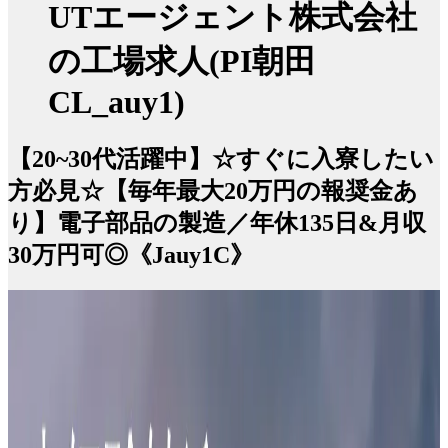
UTエージェント株式会社
の工場求人(PI朝田
CL_auy1)
【20~30代活躍中】☆すぐに入寮したい
方必見☆【毎年最大20万円の報奨金あ
り】電子部品の製造／年休135日&月収
30万円可◎《Jauy1C》