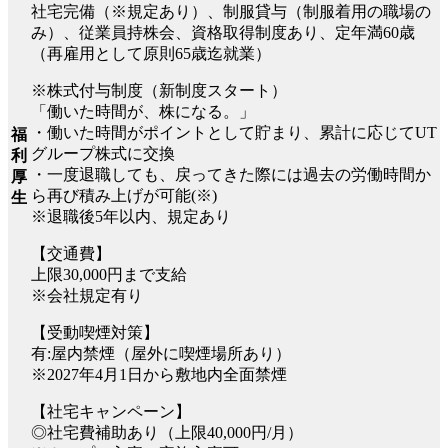
社宅完備（※規定あり）、制服貸与（制服着用の職場の
み）、従業員持株会、資格取得制度あり、定年満60歳
（再雇用として原則65歳迄就業）
※株式付与制度（新制度スタート）
「働いた時間が、株になる。」
・働いた時間がポイントとして貯まり、累計に応じてUT
福
グループ株式に交換
利
・一度退職しても、戻ってきた際には過去の労働時間か
厚
ら再び積み上げが可能(※)
生
※退職後5年以内、規定あり
【交通費】
上限30,000円まで支給
※会社規定有り
【受動喫煙対策】
有:屋内禁煙（屋外に喫煙場所あり）
※2027年4月1日から敷地内全面禁煙
【社宅キャンペーン】
◎社宅費補助あり（上限40,000円/月）