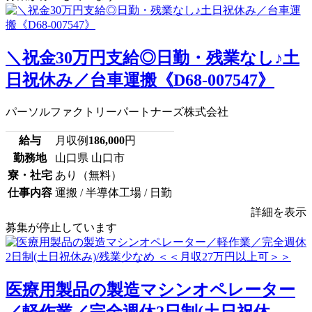
＼祝金30万円支給◎日勤・残業なし♪土
日祝休み／台車運搬《D68-007547》
パーソルファクトリーパートナーズ株式会社
給与
月収例
186,000
円
勤務地
山口県 山口市
寮・社宅
あり（無料）
仕事内容
運搬 / 半導体工場 / 日勤
詳細を表示
募集が停止しています
医療用製品の製造マシンオペレーター