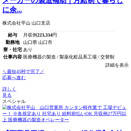
メーカーの製造補助｜月給制で暮らし
に余...
株式会社平山 山口支店
給与
月収例
223,334
円
勤務地
山口県 山口市
寮・社宅
あり
仕事内容
医療機器の製造 / 製薬化粧品系工場 / 交替制
詳細を表示
＼最短45秒で完了／
応募へ進む
詳しく
見る
スペシャル