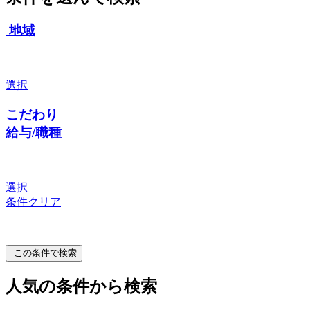
地域
選択
こだわり
給与/職種
選択
条件クリア
この条件で検索
人気の条件から検索