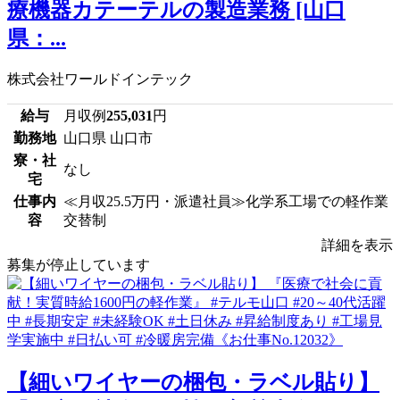
療機器カテーテルの製造業務 [山口
県：...
株式会社ワールドインテック
給与
月収例
255,031
円
勤務地
山口県 山口市
寮・社
なし
宅
仕事内
≪月収25.5万円・派遣社員≫化学系工場での軽作業
容
交替制
詳細を表示
募集が停止しています
【細いワイヤーの梱包・ラベル貼り】