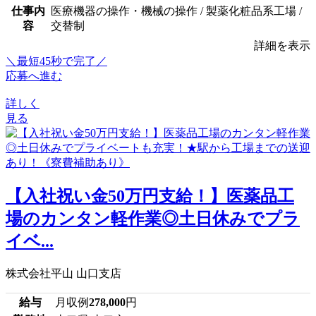
仕事内
医療機器の操作・機械の操作 / 製薬化粧品系工場 /
容
交替制
詳細を表示
＼最短45秒で完了／
応募へ進む
詳しく
見る
【入社祝い金50万円支給！】医薬品工
場のカンタン軽作業◎土日休みでプラ
イベ...
株式会社平山 山口支店
給与
月収例
278,000
円