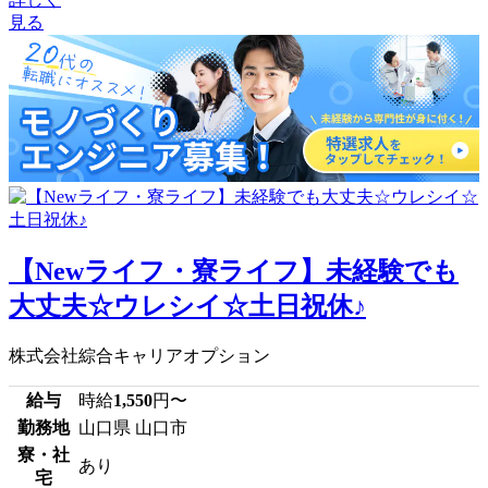
見る
【Newライフ・寮ライフ】未経験でも
大丈夫☆ウレシイ☆土日祝休♪
株式会社綜合キャリアオプション
給与
時給
1,550
円〜
勤務地
山口県 山口市
寮・社
あり
宅