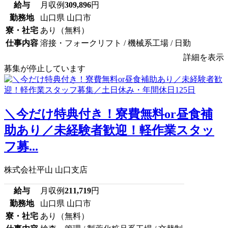
給与
月収例
309,896
円
勤務地
山口県 山口市
寮・社宅
あり（無料）
仕事内容
溶接・フォークリフト / 機械系工場 / 日勤
詳細を表示
募集が停止しています
＼今だけ特典付き！寮費無料or昼食補
助あり／未経験者歓迎！軽作業スタッ
フ募...
株式会社平山 山口支店
給与
月収例
211,719
円
勤務地
山口県 山口市
寮・社宅
あり（無料）