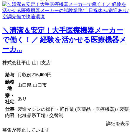
＼清潔＆安定！大手医療機器メーカー
で働く！／ 経験を活かせる医療機器メ
ーカ...
株式会社平山 山口支店
給与
月収例
216,000
円
勤務
山口県 山口市
地
寮・
あり
社宅
仕事
製造マシンの操作・軽作業 (医薬品・医療機器) / 製薬
内容
化粧品系工場 / 交替制
詳細を表示
募集が停止しています