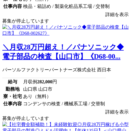
仕事内容
検品・箱詰め / 製薬化粧品系工場 / 交替制
詳細を表示
募集が停止しています
＼月収28万円超え！／パナソニック◆
電子部品の検査【山口市】《D68-00...
パーソルファクトリーパートナーズ株式会社 西日本
給与
月収例
282,000
円
勤務地
山口県 山口市
寮・社宅
あり（無料）
仕事内容
コンデンサの検査 / 機械系工場 / 交替制
詳細を表示
募集が停止しています