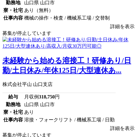
勤務地
山口県 山口市
寮・社宅
あり（無料）
仕事内容
機械の操作・検査 / 機械系工場 / 交替制
詳細を表示
募集が停止しています
未経験から始める溶接工！研修あり/日
勤/土日休み/年休125日/大型連休あ...
株式会社平山 山口支店
給与
月収例
318,750
円
勤務地
山口県 山口市
寮・社宅
あり
仕事内容
溶接・フォークリフト / 機械系工場 / 日勤
詳細を表示
募集が停止しています