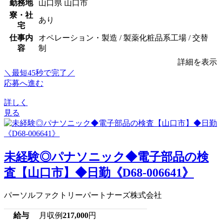
勤務地
山口県 山口市
寮・社
あり
宅
仕事内
オペレーション・製造 / 製薬化粧品系工場 / 交替
容
制
詳細を表示
＼最短45秒で完了／
応募へ進む
詳しく
見る
未経験◎パナソニック◆電子部品の検
査【山口市】◆日勤《D68-006641》
パーソルファクトリーパートナーズ株式会社
給与
月収例
217,000
円