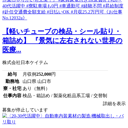
【軽いチューブの検品・シール貼り・
箱詰め】 『景気に左右されない世界の
医療...
株式会社日本ケイテム
給与
月収例
252,000
円
勤務地
山口県 山口市
寮・社宅
あり（無料）
仕事内容
検品・箱詰め / 製薬化粧品系工場 / 交替制
詳細を表示
募集が停止しています