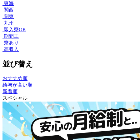
東海
関西
関東
九州
即入寮OK
期間工
寮あり
高収入
並び替え
おすすめ順
給与が高い順
新着順
スペシャル