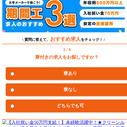
おすすめ求人
\ 質問に答えて、
をチェック！ /
1 / 4
寮付きの求人をお探しですか？
寮あり
寮なし
どちらでも可