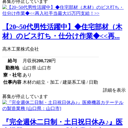
募集が停止しています
【20~50代男性活躍中】◆住宅部材（木
材）のビス打ち・仕分け作業◆<<再...
高木工業株式会社
給与
月収例
200,720
円
勤務地
山口県 山口市
寮・社宅
あり
仕事内容
木材の組立・加工 / 建築系工場 / 日勤
詳細を表示
募集が停止しています
『完全週休二日制・土日祝日休み♪』医