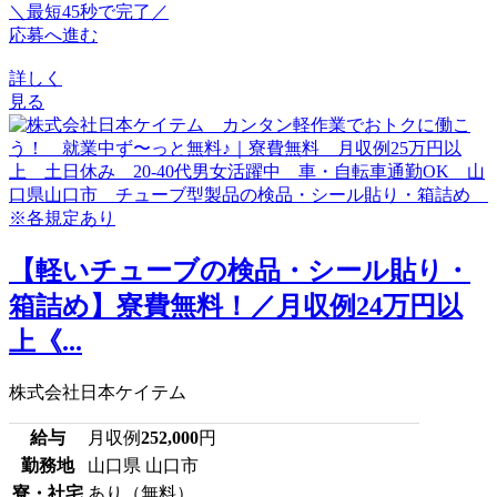
＼最短45秒で完了／
応募へ進む
詳しく
見る
【軽いチューブの検品・シール貼り・
箱詰め】寮費無料！／月収例24万円以
上《...
株式会社日本ケイテム
給与
月収例
252,000
円
勤務地
山口県 山口市
寮・社宅
あり（無料）