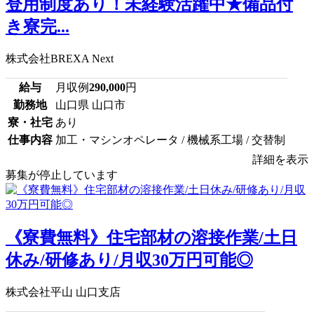
登用制度あり！未経験活躍中★備品付
き寮完...
株式会社BREXA Next
給与
月収例
290,000
円
勤務地
山口県 山口市
寮・社宅
あり
仕事内容
加工・マシンオペレータ / 機械系工場 / 交替制
詳細を表示
募集が停止しています
《寮費無料》住宅部材の溶接作業/土日
休み/研修あり/月収30万円可能◎
株式会社平山 山口支店