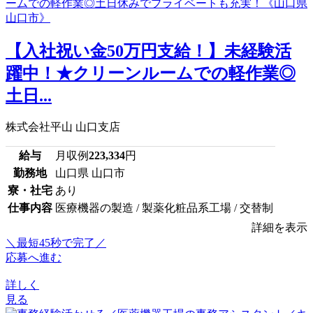
【入社祝い金50万円支給！】未経験活
躍中！★クリーンルームでの軽作業◎
土日...
株式会社平山 山口支店
給与
月収例
223,334
円
勤務地
山口県 山口市
寮・社宅
あり
仕事内容
医療機器の製造 / 製薬化粧品系工場 / 交替制
詳細を表示
＼最短45秒で完了／
応募へ進む
詳しく
見る