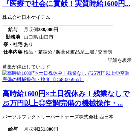
『医療で社会に貢献！実質時給1600円...
株式会社日本ケイテム
給与
月収例
288,000
円
勤務地
山口県 山口市
寮・社宅
あり
仕事内容
検品・箱詰め / 製薬化粧品系工場 / 交替制
詳細を表示
募集が停止しています
高時給1600円×土日祝休み！残業なしで
25万円以上◎空調完備の機械操作・...
パーソルファクトリーパートナーズ株式会社 西日本
給与
月収例
251,800
円