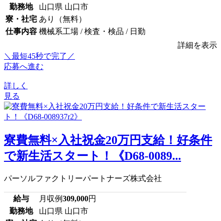
勤務地
山口県 山口市
寮・社宅
あり（無料）
仕事内容
機械系工場 / 検査・検品 / 日勤
詳細を表示
＼最短45秒で完了／
応募へ進む
詳しく
見る
寮費無料×入社祝金20万円支給！好条件
で新生活スタート！《D68-0089...
パーソルファクトリーパートナーズ株式会社
給与
月収例
309,000
円
勤務地
山口県 山口市