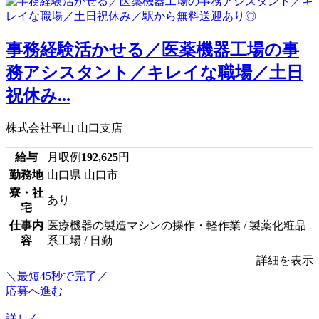
事務経験活かせる／医薬機器工場の事
務アシスタント／キレイな職場／土日
祝休み...
株式会社平山 山口支店
給与
月収例
192,625
円
勤務地
山口県 山口市
寮・社
あり
宅
仕事内
医療機器の製造マシンの操作・軽作業 / 製薬化粧品
容
系工場 / 日勤
詳細を表示
＼最短45秒で完了／
応募へ進む
詳しく