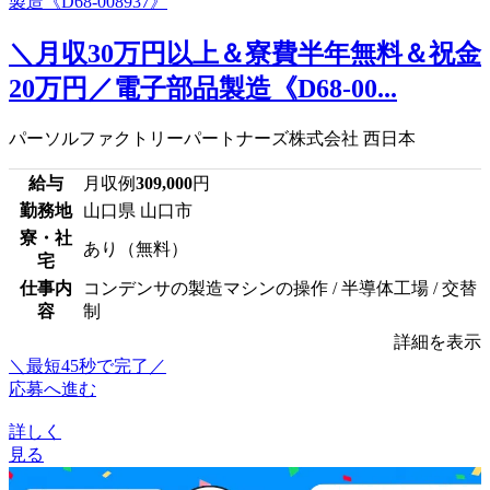
＼月収30万円以上＆寮費半年無料＆祝金
20万円／電子部品製造《D68-00...
パーソルファクトリーパートナーズ株式会社 西日本
給与
月収例
309,000
円
勤務地
山口県 山口市
寮・社
あり（無料）
宅
仕事内
コンデンサの製造マシンの操作 / 半導体工場 / 交替
容
制
詳細を表示
＼最短45秒で完了／
応募へ進む
詳しく
見る