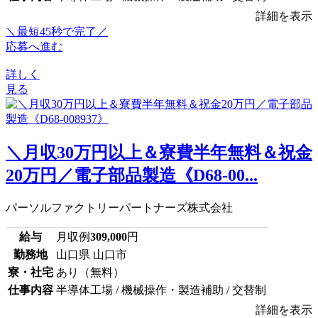
詳細を表示
＼最短45秒で完了／
応募へ進む
詳しく
見る
＼月収30万円以上＆寮費半年無料＆祝金
20万円／電子部品製造《D68-00...
パーソルファクトリーパートナーズ株式会社
給与
月収例
309,000
円
勤務地
山口県 山口市
寮・社宅
あり（無料）
仕事内容
半導体工場 / 機械操作・製造補助 / 交替制
詳細を表示