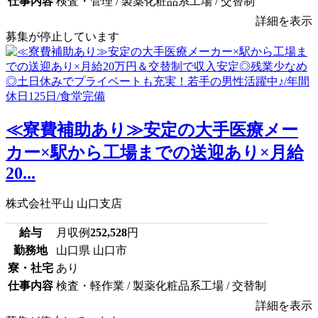
仕事内容
検査・管理 / 製薬化粧品系工場 / 交替制
詳細を表示
募集が停止しています
≪寮費補助あり≫安定の大手医療メー
カー×駅から工場までの送迎あり×月給
20...
株式会社平山 山口支店
給与
月収例
252,528
円
勤務地
山口県 山口市
寮・社宅
あり
仕事内容
検査・軽作業 / 製薬化粧品系工場 / 交替制
詳細を表示