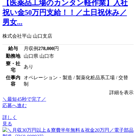
【医薬品工場のカンタン軽作業】入社
祝い金50万円支給！！／土日祝休み／
男女...
株式会社平山 山口支店
給与
月収例
278,000
円
勤務地
山口県 山口市
寮・社
あり
宅
仕事内
オペレーション・製造 / 製薬化粧品系工場 / 交替
容
制
詳細を表示
＼最短45秒で完了／
応募へ進む
詳しく
見る