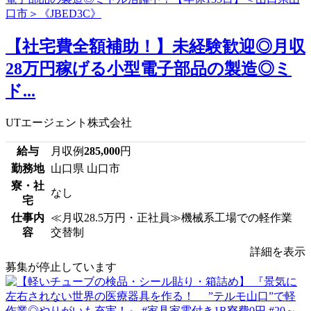
【社宅費全額補助！】未経験歓迎◎月収
28万円稼げる小型電子部品の製造◎ミ
ド...
UTエージェント株式会社
給与
月収例
285,000
円
勤務地
山口県 山口市
寮・社
なし
宅
仕事内
≪月収28.5万円・正社員≫機械系工場での軽作業
容
交替制
詳細を表示
募集が停止しています