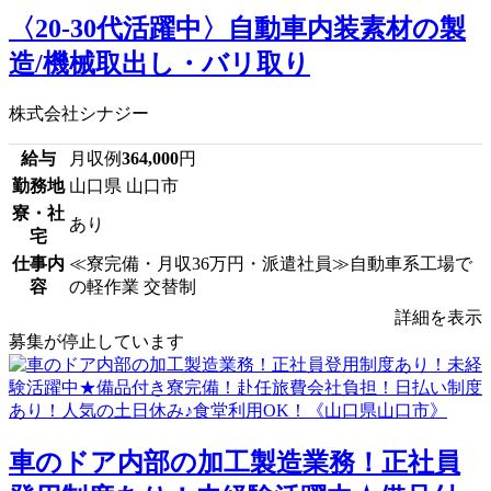
〈20-30代活躍中〉自動車内装素材の製
造/機械取出し・バリ取り
株式会社シナジー
給与
月収例
364,000
円
勤務地
山口県 山口市
寮・社
あり
宅
仕事内
≪寮完備・月収36万円・派遣社員≫自動車系工場で
容
の軽作業 交替制
詳細を表示
募集が停止しています
車のドア内部の加工製造業務！正社員