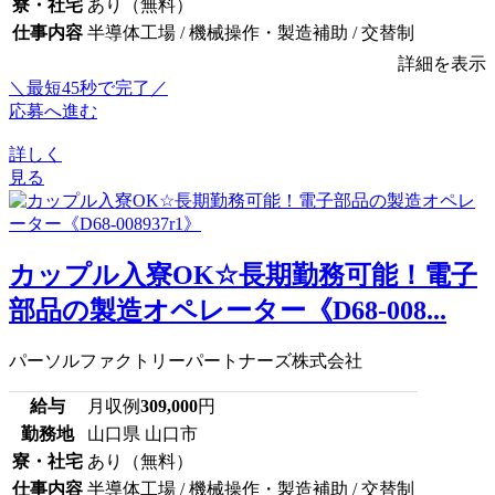
寮・社宅
あり（無料）
仕事内容
半導体工場 / 機械操作・製造補助 / 交替制
詳細を表示
＼最短45秒で完了／
応募へ進む
詳しく
見る
カップル入寮OK☆長期勤務可能！電子
部品の製造オペレーター《D68-008...
パーソルファクトリーパートナーズ株式会社
給与
月収例
309,000
円
勤務地
山口県 山口市
寮・社宅
あり（無料）
仕事内容
半導体工場 / 機械操作・製造補助 / 交替制