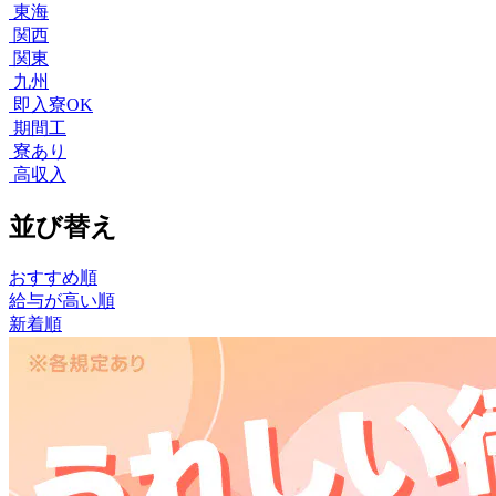
東海
関西
関東
九州
即入寮OK
期間工
寮あり
高収入
並び替え
おすすめ順
給与が高い順
新着順