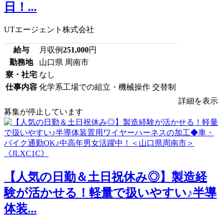
日！...
UTエージェント株式会社
給与
月収例
251,000
円
勤務地
山口県 周南市
寮・社宅
なし
仕事内容
化学系工場での組立・機械操作 交替制
詳細を表示
募集が停止しています
【人気の日勤＆土日祝休み◎】製造経
験が活かせる！軽量で扱いやすい♪半導
体装...