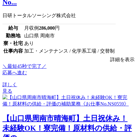
No...
日研トータルソーシング株式会社
給与
月収例
286,000
円
勤務地
山口県 周南市
寮・社宅
あり
仕事内容
加工・メンテナンス / 化学系工場 / 交替制
詳細を表示
＼最短45秒で完了／
応募へ進む
詳しく
見る
【山口県周南市晴海町】土日祝休み！
未経験OK！寮完備！原材料の供給・評