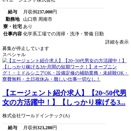
給与
月収例
237,000
円
勤務地
山口県 周南市
寮・社宅
あり
仕事内容
化学系工場での清掃・洗浄・警備 日勤
詳細を表示
募集が停止しています
スペシャル
【エージェント紹介求人】【20~50代男
女の方活躍中！】【しっかり稼げる3...
株式会社ワールドインテック(A)
給与
月収例
323,280
円