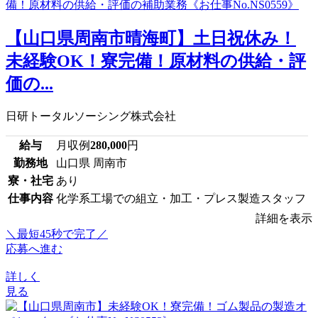
【山口県周南市晴海町】土日祝休み！
未経験OK！寮完備！原材料の供給・評
価の...
日研トータルソーシング株式会社
給与
月収例
280,000
円
勤務地
山口県 周南市
寮・社宅
あり
仕事内容
化学系工場での組立・加工・プレス製造スタッフ
詳細を表示
＼最短45秒で完了／
応募へ進む
詳しく
見る