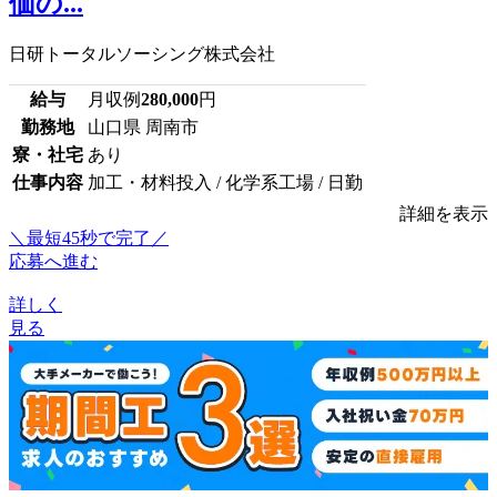
価の...
日研トータルソーシング株式会社
給与
月収例
280,000
円
勤務地
山口県 周南市
寮・社宅
あり
仕事内容
加工・材料投入 / 化学系工場 / 日勤
詳細を表示
＼最短45秒で完了／
応募へ進む
詳しく
見る