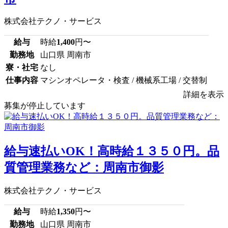
株式会社テクノ・サービス
給与
時給
1,400
円〜
勤務地
山口県 周南市
寮・社宅
なし
仕事内容
マシンオペレータ・検査 / 機械系工場 / 交替制
詳細を表示
募集が停止しています
給与速払いOK！高時給１３５０円。品
質管理業務など：周南市御影
株式会社テクノ・サービス
給与
時給
1,350
円〜
勤務地
山口県 周南市