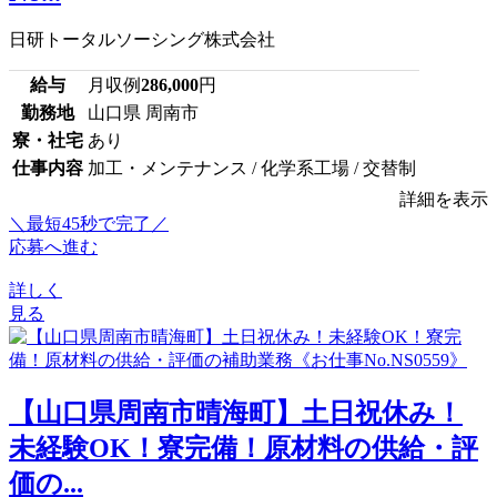
日研トータルソーシング株式会社
給与
月収例
286,000
円
勤務地
山口県 周南市
寮・社宅
あり
仕事内容
加工・メンテナンス / 化学系工場 / 交替制
詳細を表示
＼最短45秒で完了／
応募へ進む
詳しく
見る
【山口県周南市晴海町】土日祝休み！
未経験OK！寮完備！原材料の供給・評
価の...