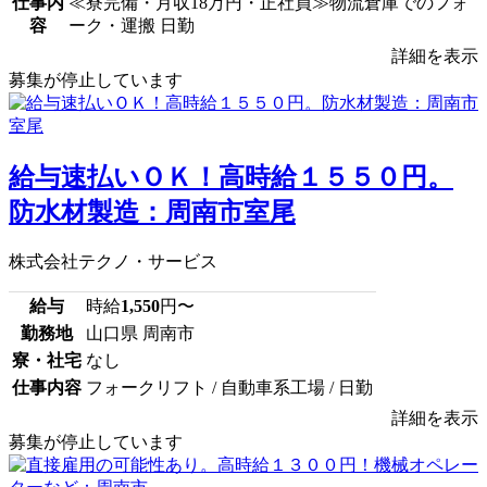
仕事内
≪寮完備・月収18万円・正社員≫物流倉庫でのフォ
容
ーク・運搬 日勤
詳細を表示
募集が停止しています
給与速払いＯＫ！高時給１５５０円。
防水材製造：周南市室尾
株式会社テクノ・サービス
給与
時給
1,550
円〜
勤務地
山口県 周南市
寮・社宅
なし
仕事内容
フォークリフト / 自動車系工場 / 日勤
詳細を表示
募集が停止しています