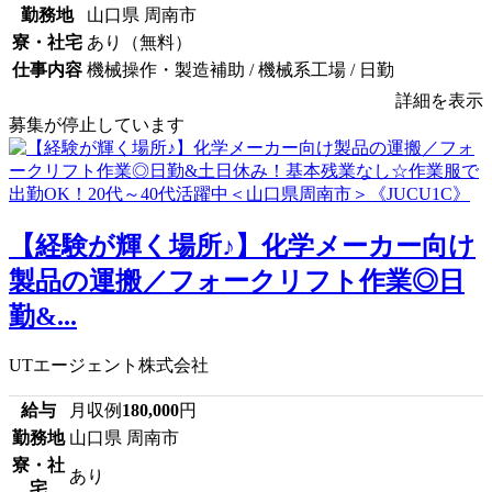
勤務地
山口県 周南市
寮・社宅
あり（無料）
仕事内容
機械操作・製造補助 / 機械系工場 / 日勤
詳細を表示
募集が停止しています
【経験が輝く場所♪】化学メーカー向け
製品の運搬／フォークリフト作業◎日
勤&...
UTエージェント株式会社
給与
月収例
180,000
円
勤務地
山口県 周南市
寮・社
あり
宅