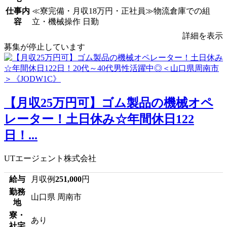
仕事内
≪寮完備・月収18万円・正社員≫物流倉庫での組
容
立・機械操作 日勤
詳細を表示
募集が停止しています
【月収25万円可】ゴム製品の機械オペ
レーター！土日休み☆年間休日122
日！...
UTエージェント株式会社
給与
月収例
251,000
円
勤務
山口県 周南市
地
寮・
あり
社宅