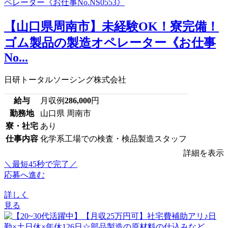
【山口県周南市】未経験OK！寮完備！
ゴム製品の製造オペレーター《お仕事
No...
日研トータルソーシング株式会社
給与
月収例
286,000
円
勤務地
山口県 周南市
寮・社宅
あり
仕事内容
化学系工場での検査・検品製造スタッフ
詳細を表示
＼最短45秒で完了／
応募へ進む
詳しく
見る