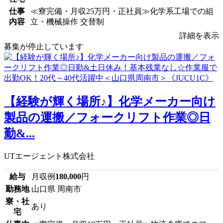
仕事
≪寮完備・月収25万円・正社員≫化学系工場での組
内容
立・機械操作 交替制
詳細を表示
募集が停止しています
【経験が輝く場所♪】化学メーカー向け
製品の運搬／フォークリフト作業◎日
勤&...
UTエージェント株式会社
給与
月収例
180,000
円
勤務地
山口県 周南市
寮・社
あり
宅