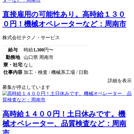
直接雇用の可能性あり。高時給１３０
０円！機械オペレーターなど：周南市
株式会社テクノ・サービス
給与
時給
1,300
円〜
勤務地
山口県 周南市
寮・社宅
なし
仕事内容
加工・検査 / 機械系工場 / 日勤
詳細を表示
募集が停止しています
高時給１４００円！土日休みです。機
械オペレーター、品質検査など：周南
市