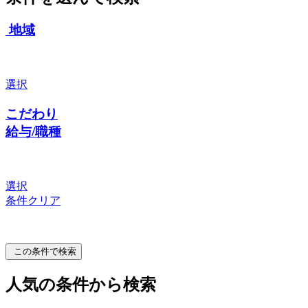
地域
選択
こだわり
給与/職種
選択
条件クリア
この条件で検索
人気の条件から検索