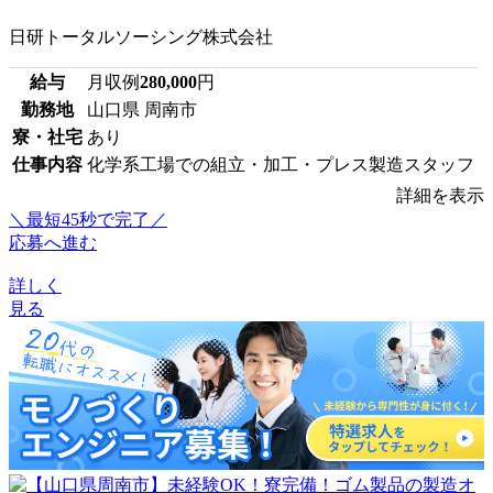
日研トータルソーシング株式会社
給与
月収例
280,000
円
勤務地
山口県 周南市
寮・社宅
あり
仕事内容
化学系工場での組立・加工・プレス製造スタッフ
詳細を表示
＼最短45秒で完了／
応募へ進む
詳しく
見る