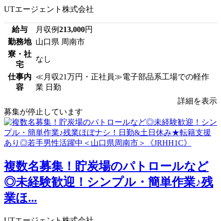
UTエージェント株式会社
給与
月収例
213,000
円
勤務地
山口県 周南市
寮・社
なし
宅
仕事内
≪月収21万円・正社員≫電子部品系工場での軽作
容
業 日勤
詳細を表示
募集が停止しています
複数名募集！貯炭場のパトロールなど
◎未経験歓迎！シンプル・簡単作業♪残
業ほ...
UTエージェント株式会社