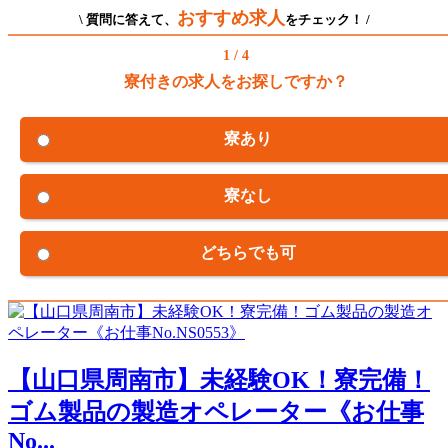
おすすめ求人
\ 質問に答えて、
をチェック！ /
1 / 4
寮付きの求人をお探しですか？
寮あり
寮なし
どちらでも可
【山口県周南市】未経験OK！寮完備！
ゴム製品の製造オペレーター《お仕事
No...