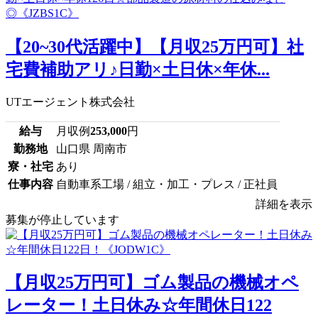
【20~30代活躍中】【月収25万円可】社
宅費補助アリ♪日勤×土日休×年休...
UTエージェント株式会社
給与
月収例
253,000
円
勤務地
山口県 周南市
寮・社宅
あり
仕事内容
自動車系工場 / 組立・加工・プレス / 正社員
詳細を表示
募集が停止しています
【月収25万円可】ゴム製品の機械オペ
レーター！土日休み☆年間休日122