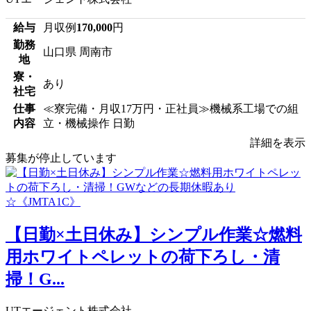
給与
月収例
170,000
円
勤務
山口県 周南市
地
寮・
あり
社宅
仕事
≪寮完備・月収17万円・正社員≫機械系工場での組
内容
立・機械操作 日勤
詳細を表示
募集が停止しています
【日勤×土日休み】シンプル作業☆燃料
用ホワイトペレットの荷下ろし・清
掃！G...
UTエージェント株式会社