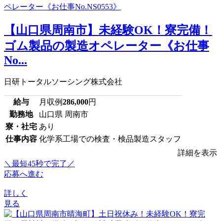
【山口県周南市】未経験OK！寮完備！
ゴム製品の製造オペレーター《お仕事
No...
日研トータルソーシング株式会社
給与
月収例
286,000
円
勤務地
山口県 周南市
寮・社宅
あり
仕事内容
化学系工場での検査・検品製造スタッフ
詳細を表示
＼最短45秒で完了／
応募へ進む
詳しく
見る