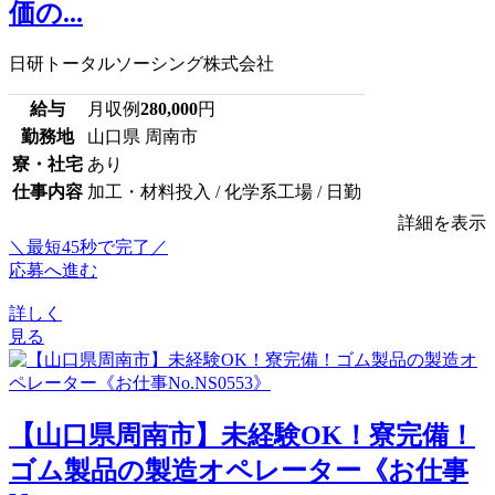
価の...
日研トータルソーシング株式会社
給与
月収例
280,000
円
勤務地
山口県 周南市
寮・社宅
あり
仕事内容
加工・材料投入 / 化学系工場 / 日勤
詳細を表示
＼最短45秒で完了／
応募へ進む
詳しく
見る
【山口県周南市】未経験OK！寮完備！
ゴム製品の製造オペレーター《お仕事