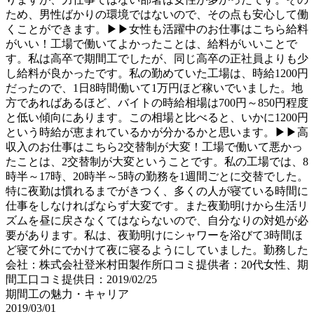
ため、男性ばかりの環境ではないので、その点も安心して働
くことができます。▶▶女性も活躍中のお仕事はこちら給料
がいい！工場で働いてよかったことは、給料がいいことで
す。私は高卒で期間工でしたが、同じ高卒の正社員よりも少
し給料が良かったです。私の勤めていた工場は、時給1200円
だったので、1日8時間働いて1万円ほど稼いでいました。地
方であればあるほど、バイトの時給相場は700円～850円程度
と低い傾向にあります。この相場と比べると、いかに1200円
という時給が恵まれているかが分かるかと思います。▶▶高
収入のお仕事はこちら2交替制が大変！工場で働いて悪かっ
たことは、2交替制が大変ということです。私の工場では、8
時半～17時、20時半～5時の勤務を1週間ごとに交替でした。
特に夜勤は慣れるまでがきつく、多くの人が寝ている時間に
仕事をしなければならず大変です。また夜勤明けから生活リ
ズムを昼に戻さなくてはならないので、自分なりの対処が必
要があります。私は、夜勤明けにシャワーを浴びて3時間ほ
ど寝て外にでかけて夜に寝るようにしていました。勤務した
会社：株式会社登米村田製作所口コミ提供者：20代女性、期
間工口コミ提供日：2019/02/25
期間工の魅力・キャリア
2019/03/01