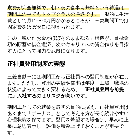
寮費が完全無料で、朝・夜の食事も無料という待遇は、
期間工の中でもトップクラスの厚遇です。
一般的に生活
費として月15〜20万円かかるところが、三菱期間工では
固定費をほぼゼロに抑えられます。
この「稼いだお金がほぼそのまま残る」構造が、目標金
額の貯蓄や借金返済、次のキャリアへの資金作りを目指
す人にとって強力な武器になります。
正社員登用制度の実態
三菱自動車には期間工から正社員への登用制度が存在し
ます。ただし、登用の実績や倍率は年度・工場・職場の
状況によって大きく変わるため、
「正社員登用を前提
に」入社するのはリスクが高い
です。
期間工としての就業を最初の目的に据え、正社員登用は
あくまで「ボーナス」として考える方が長く続けやすい
心理状態を保てます。登用を希望する場合は、早めに上
長に意思表示し、評価を積み上げておくことが重要で
す。