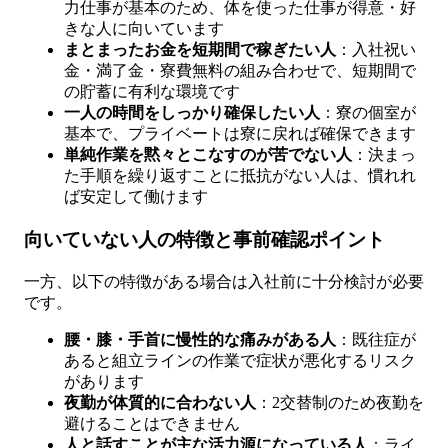
力仕事が基本のため、体を使った仕事が得意・好
きな人に向いています
まとまったお金を短期間で稼ぎたい人
：入社祝い
金・満了金・寮費無料の組み合わせで、短期間で
の貯蓄に有利な環境です
一人の時間をしっかり確保したい人
：寮の個室が
基本で、プライベートは寮に戻れば確保できます
単純作業を黙々とこなすのが苦でない人
：決まっ
た手順を繰り返すことに抵抗がない人は、慣れれ
ば安定して働けます
向いていない人の特徴と事前確認ポイント
一方、以下の特徴がある場合は入社前に十分検討が必要
です。
腰・膝・手首に慢性的な痛みがある人
：既往症が
あると組立ラインの作業で症状が悪化するリスク
があります
夜勤が体質的に合わない人
：2交替制のため夜勤を
避けることはできません
人と話すことが主な活力源になっている人
：ライ