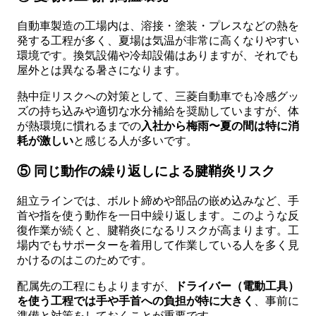
自動車製造の工場内は、溶接・塗装・プレスなどの熱を
発する工程が多く、夏場は気温が非常に高くなりやすい
環境です。換気設備や冷却設備はありますが、それでも
屋外とは異なる暑さになります。
熱中症リスクへの対策として、三菱自動車でも冷感グッ
ズの持ち込みや適切な水分補給を奨励していますが、体
が熱環境に慣れるまでの
入社から梅雨〜夏の間は特に消
耗が激しい
と感じる人が多いです。
⑤ 同じ動作の繰り返しによる腱鞘炎リスク
組立ラインでは、ボルト締めや部品の嵌め込みなど、手
首や指を使う動作を一日中繰り返します。このような反
復作業が続くと、腱鞘炎になるリスクが高まります。工
場内でもサポーターを着用して作業している人を多く見
かけるのはこのためです。
配属先の工程にもよりますが、
ドライバー（電動工具）
を使う工程では手や手首への負担が特に大きく
、事前に
準備と対策をしておくことが重要です。