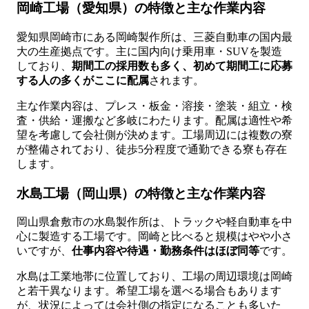
岡崎工場（愛知県）の特徴と主な作業内容
愛知県岡崎市にある岡崎製作所は、三菱自動車の国内最
大の生産拠点です。主に国内向け乗用車・SUVを製造
しており、
期間工の採用数も多く、初めて期間工に応募
する人の多くがここに配属
されます。
主な作業内容は、プレス・板金・溶接・塗装・組立・検
査・供給・運搬など多岐にわたります。配属は適性や希
望を考慮して会社側が決めます。工場周辺には複数の寮
が整備されており、徒歩5分程度で通勤できる寮も存在
します。
水島工場（岡山県）の特徴と主な作業内容
岡山県倉敷市の水島製作所は、トラックや軽自動車を中
心に製造する工場です。岡崎と比べると規模はやや小さ
いですが、
仕事内容や待遇・勤務条件はほぼ同等
です。
水島は工業地帯に位置しており、工場の周辺環境は岡崎
と若干異なります。希望工場を選べる場合もあります
が、状況によっては会社側の指定になることも多いた