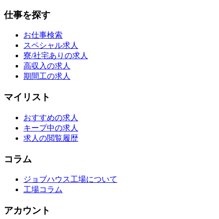
仕事を探す
お仕事検索
スペシャル求人
寮/社宅ありの求人
高収入の求人
期間工の求人
マイリスト
おすすめの求人
キープ中の求人
求人の閲覧履歴
コラム
ジョブハウス工場について
工場コラム
アカウント