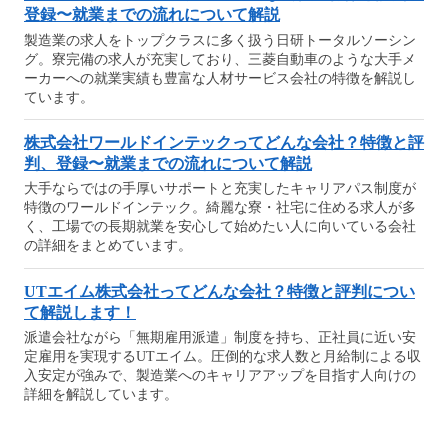
登録〜就業までの流れについて解説
製造業の求人をトップクラスに多く扱う日研トータルソーシン
グ。寮完備の求人が充実しており、三菱自動車のような大手メ
ーカーへの就業実績も豊富な人材サービス会社の特徴を解説し
ています。
株式会社ワールドインテックってどんな会社？特徴と評
判、登録〜就業までの流れについて解説
大手ならではの手厚いサポートと充実したキャリアパス制度が
特徴のワールドインテック。綺麗な寮・社宅に住める求人が多
く、工場での長期就業を安心して始めたい人に向いている会社
の詳細をまとめています。
UTエイム株式会社ってどんな会社？特徴と評判につい
て解説します！
派遣会社ながら「無期雇用派遣」制度を持ち、正社員に近い安
定雇用を実現するUTエイム。圧倒的な求人数と月給制による収
入安定が強みで、製造業へのキャリアアップを目指す人向けの
詳細を解説しています。