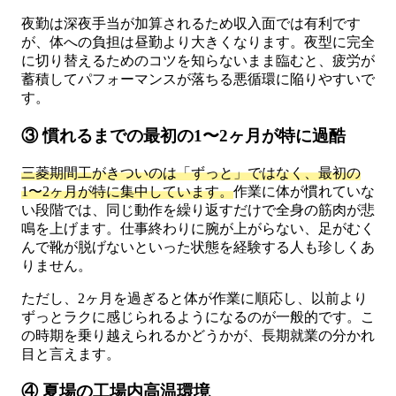
夜勤は深夜手当が加算されるため収入面では有利です
が、体への負担は昼勤より大きくなります。夜型に完全
に切り替えるためのコツを知らないまま臨むと、疲労が
蓄積してパフォーマンスが落ちる悪循環に陥りやすいで
す。
③ 慣れるまでの最初の1〜2ヶ月が特に過酷
三菱期間工がきついのは「ずっと」ではなく、最初の
1〜2ヶ月が特に集中しています。
作業に体が慣れていな
い段階では、同じ動作を繰り返すだけで全身の筋肉が悲
鳴を上げます。仕事終わりに腕が上がらない、足がむく
んで靴が脱げないといった状態を経験する人も珍しくあ
りません。
ただし、2ヶ月を過ぎると体が作業に順応し、以前より
ずっとラクに感じられるようになるのが一般的です。こ
の時期を乗り越えられるかどうかが、長期就業の分かれ
目と言えます。
④ 夏場の工場内高温環境