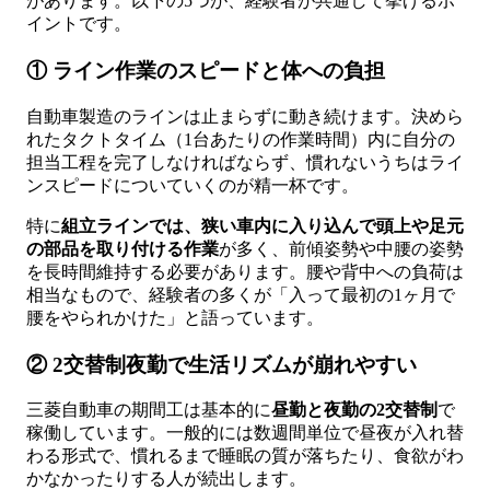
があります。以下の5つが、経験者が共通して挙げるポ
イントです。
① ライン作業のスピードと体への負担
自動車製造のラインは止まらずに動き続けます。決めら
れたタクトタイム（1台あたりの作業時間）内に自分の
担当工程を完了しなければならず、慣れないうちはライ
ンスピードについていくのが精一杯です。
特に
組立ラインでは、狭い車内に入り込んで頭上や足元
の部品を取り付ける作業
が多く、前傾姿勢や中腰の姿勢
を長時間維持する必要があります。腰や背中への負荷は
相当なもので、経験者の多くが「入って最初の1ヶ月で
腰をやられかけた」と語っています。
② 2交替制夜勤で生活リズムが崩れやすい
三菱自動車の期間工は基本的に
昼勤と夜勤の2交替制
で
稼働しています。一般的には数週間単位で昼夜が入れ替
わる形式で、慣れるまで睡眠の質が落ちたり、食欲がわ
かなかったりする人が続出します。