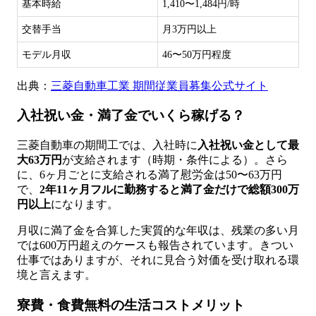
基本時給
1,410〜1,484円/時
交替手当
月3万円以上
モデル月収
46〜50万円程度
出典：
三菱自動車工業 期間従業員募集公式サイト
入社祝い金・満了金でいくら稼げる？
三菱自動車の期間工では、入社時に
入社祝い金として最
大63万円
が支給されます（時期・条件による）。さら
に、6ヶ月ごとに支給される満了慰労金は50〜63万円
で、
2年11ヶ月フルに勤務すると満了金だけで総額300万
円以上
になります。
月収に満了金を合算した実質的な年収は、残業の多い月
では600万円超えのケースも報告されています。きつい
仕事ではありますが、それに見合う対価を受け取れる環
境と言えます。
寮費・食費無料の生活コストメリット