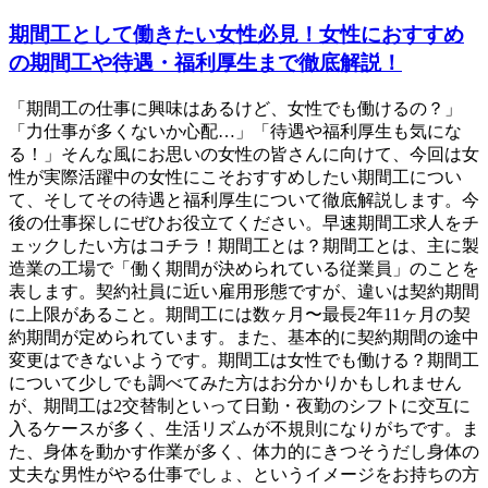
期間工として働きたい女性必見！女性におすすめ
の期間工や待遇・福利厚生まで徹底解説！
「期間工の仕事に興味はあるけど、女性でも働けるの？」
「力仕事が多くないか心配…」「待遇や福利厚生も気にな
る！」そんな風にお思いの女性の皆さんに向けて、今回は女
性が実際活躍中の女性にこそおすすめしたい期間工につい
て、そしてその待遇と福利厚生について徹底解説します。今
後の仕事探しにぜひお役立てください。早速期間工求人をチ
ェックしたい方はコチラ！期間工とは？期間工とは、主に製
造業の工場で「働く期間が決められている従業員」のことを
表します。契約社員に近い雇用形態ですが、違いは契約期間
に上限があること。期間工には数ヶ月〜最長2年11ヶ月の契
約期間が定められています。また、基本的に契約期間の途中
変更はできないようです。期間工は女性でも働ける？期間工
について少しでも調べてみた方はお分かりかもしれません
が、期間工は2交替制といって日勤・夜勤のシフトに交互に
入るケースが多く、生活リズムが不規則になりがちです。ま
た、身体を動かす作業が多く、体力的にきつそうだし身体の
丈夫な男性がやる仕事でしょ、というイメージをお持ちの方