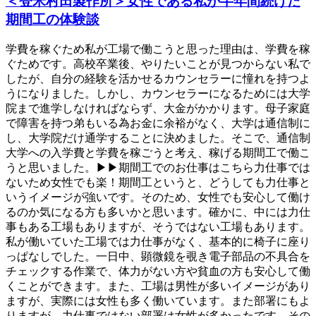
＜登米村田製作所＞女性である私が半年間続けた
期間工の体験談
学費を稼ぐため私が工場で働こうと思った理由は、学費を稼
ぐためです。高校卒業後、やりたいことが見つからない私で
したが、自分の経験を活かせるカウンセラーに憧れを持つよ
うになりました。しかし、カウンセラーになるためには大学
院まで進学しなければならず、大金がかかります。母子家庭
で障害を持つ弟もいる為お金に余裕がなく、大学は通信制に
し、大学院だけ通学することに決めました。そこで、通信制
大学への入学費と学費を稼ごうと考え、稼げる期間工で働こ
うと思いました。▶▶期間工でのお仕事はこちら力仕事では
ないため女性でも楽！期間工というと、どうしても力仕事と
いうイメージが強いです。そのため、女性でも安心して働け
るのか気になる方も多いかと思います。確かに、中には力仕
事もある工場もありますが、そうではない工場もあります。
私が働いていた工場では力仕事がなく、基本的に椅子に座り
っぱなしでした。一日中、顕微鏡を覗き電子部品の不具合を
チェックする作業で、体力がない方や貧血の方も安心して働
くことができます。また、工場は男性が多いイメージがあり
ますが、実際には女性も多く働いています。また部署にもよ
りますが、力仕事ではない部署は女性が多かったです。その