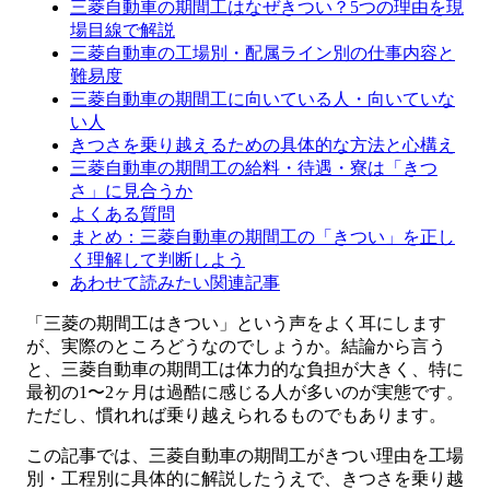
三菱自動車の期間工はなぜきつい？5つの理由を現
場目線で解説
三菱自動車の工場別・配属ライン別の仕事内容と
難易度
三菱自動車の期間工に向いている人・向いていな
い人
きつさを乗り越えるための具体的な方法と心構え
三菱自動車の期間工の給料・待遇・寮は「きつ
さ」に見合うか
よくある質問
まとめ：三菱自動車の期間工の「きつい」を正し
く理解して判断しよう
あわせて読みたい関連記事
「三菱の期間工はきつい」という声をよく耳にします
が、実際のところどうなのでしょうか。結論から言う
と、三菱自動車の期間工は体力的な負担が大きく、特に
最初の1〜2ヶ月は過酷に感じる人が多いのが実態です。
ただし、慣れれば乗り越えられるものでもあります。
この記事では、三菱自動車の期間工がきつい理由を工場
別・工程別に具体的に解説したうえで、きつさを乗り越