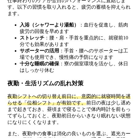
仕事終わりのケアが翌日のパフォーマンスに直結しま
す。以下の習慣を取り入れると、疲労の蓄積を抑えられ
ます。
入浴（シャワーより湯船）
：血行を促進し、筋肉
疲労の回復を早めます
ストレッチ
：腰・肩・手首を重点的に、就寝前10
分でも効果があります
サポーターの活用
：手首・腰へのサポーターは工
場でも使用でき、慢性痛の予防になります
十分な睡眠の確保
：寮の個室環境を活かし、休日
はしっかり休む
夜勤・生活リズムの乱れ対策
夜勤シフトへの切り替え前日に、意図的に就寝時間を遅
らせる「位相シフト」が有効です。
前日の夜は少し遅め
まで起きておき、昼頃まで寝ることで体内時計を前もっ
てずらしておくと、夜勤初日からいきなり眠れない状態
になりにくくなります。
また、夜勤中の食事は消化の良いものを選ぶ、遮光カー