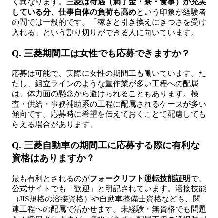
く異なります。
三菱は待遇（満了金・寮・食事）が充実
している分、仕事自体の負荷も高め
という印象が経験者
の間では一般的です。「稼ぎと引き換えにきつさを受け
入れる」という割り切りができる人に向いています。
Q. 三菱期間工は女性でも応募できますか？
応募は可能で、実際に女性の期間工も働いています。た
だし、組立ラインのような重作業が多い工程への配属
は、体力面の懸念から避けられることもあります。検
査・供給・事務補助系の工程に配属されるケースが多い
傾向です。応募時に希望を伝えておくことで配慮しても
らえる場合があります。
Q. 三菱自動車の期間工に応募する際に有利な
資格はありますか？
最も有利とされるのが
フォークリフト運転技能証明
で、
公式サイトでも「歓迎」と明記されています。溶接技能
（JIS規格の溶接資格）や自動車整備士資格なども、関
連工程への配属で活かせます。未経験・無資格でも問題