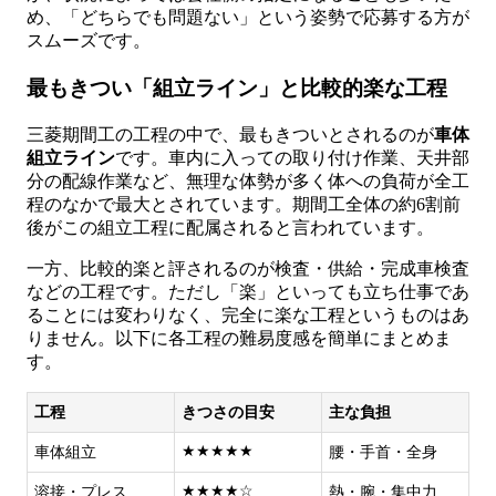
め、「どちらでも問題ない」という姿勢で応募する方が
スムーズです。
最もきつい「組立ライン」と比較的楽な工程
三菱期間工の工程の中で、最もきついとされるのが
車体
組立ライン
です。車内に入っての取り付け作業、天井部
分の配線作業など、無理な体勢が多く体への負荷が全工
程のなかで最大とされています。期間工全体の約6割前
後がこの組立工程に配属されると言われています。
一方、比較的楽と評されるのが検査・供給・完成車検査
などの工程です。ただし「楽」といっても立ち仕事であ
ることには変わりなく、完全に楽な工程というものはあ
りません。以下に各工程の難易度感を簡単にまとめま
す。
工程
きつさの目安
主な負担
★★★★★
車体組立
腰・手首・全身
★★★★☆
溶接・プレス
熱・腕・集中力