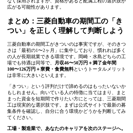
なく採用されますが、資格があると配属工程の選択肢が
広がる可能性があります。
まとめ：三菱自動車の期間工の「き
つい」を正しく理解して判断しよう
三菱自動車の期間工がきついのは事実ですが、そのきつ
さは「最初の1〜2ヶ月」に集中しており、慣れれば多く
の人が長期就業できる環境です。岡崎・水島どちらの工
場でも待遇は同等で、
月収46〜50万円＋満了金年間
100〜126万円＋寮費・食費無料
というトータルメリット
は非常に大きいといえます。
「きつい」という評判だけで諦めるのはもったいないか
もしれません。向いている人の特徴に当てはまり、まと
まった資金を短期間で作りたい方にとっては、三菱期間
工は現実的な選択肢です。まずは公式サイトで最新の募
集条件を確認し、自分に合う環境かどうかを判断してみ
てください。
工場・製造業で、あなたのキャリアを次のステージへ。