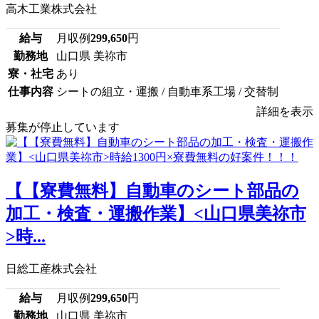
高木工業株式会社
給与
月収例
299,650
円
勤務地
山口県 美祢市
寮・社宅
あり
仕事内容
シートの組立・運搬 / 自動車系工場 / 交替制
詳細を表示
募集が停止しています
【【寮費無料】自動車のシート部品の
加工・検査・運搬作業】<山口県美祢市
>時...
日総工産株式会社
給与
月収例
299,650
円
勤務地
山口県 美祢市