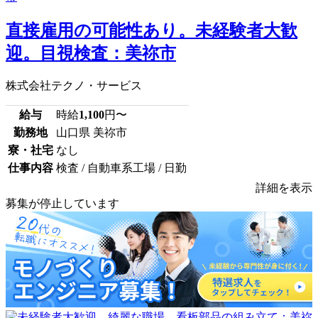
直接雇用の可能性あり。未経験者大歓
迎。目視検査：美祢市
株式会社テクノ・サービス
給与
時給
1,100
円〜
勤務地
山口県 美祢市
寮・社宅
なし
仕事内容
検査 / 自動車系工場 / 日勤
詳細を表示
募集が停止しています