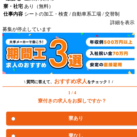
寮・社宅
あり（無料）
仕事内容
シートの加工・検査 / 自動車系工場 / 交替制
詳細を表示
募集が停止しています
おすすめ求人
\ 質問に答えて、
をチェック！ /
1 / 4
寮付きの求人をお探しですか？
寮あり
寮なし