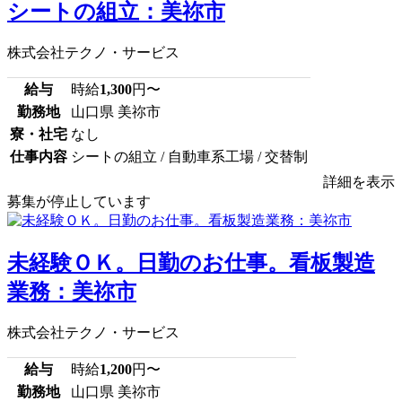
シートの組立：美祢市
株式会社テクノ・サービス
給与
時給
1,300
円〜
勤務地
山口県 美祢市
寮・社宅
なし
仕事内容
シートの組立 / 自動車系工場 / 交替制
詳細を表示
募集が停止しています
未経験ＯＫ。日勤のお仕事。看板製造
業務：美祢市
株式会社テクノ・サービス
給与
時給
1,200
円〜
勤務地
山口県 美祢市