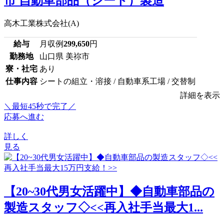
市 自動車部品（シート）製造
高木工業株式会社(A)
給与
月収例
299,650
円
勤務地
山口県 美祢市
寮・社宅
あり
仕事内容
シートの組立・溶接 / 自動車系工場 / 交替制
詳細を表示
＼最短45秒で完了／
応募へ進む
詳しく
見る
【20~30代男女活躍中】◆自動車部品の
製造スタッフ◇<<再入社手当最大1...