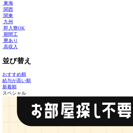
東海
関西
関東
九州
即入寮OK
期間工
寮あり
高収入
並び替え
おすすめ順
給与が高い順
新着順
スペシャル