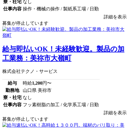
寮・社宅
なし
仕事内容
操作・機械の操作 / 製紙系工場 / 日勤
詳細を表示
募集が停止しています
給与即払いOK！未経験歓迎。製品の加
工業務：美祢市大嶺町
株式会社テクノ・サービス
給与
時給
1,200
円〜
勤務地
山口県 美祢市
寮・社宅
なし
仕事内容
フッ素樹脂の加工 / 化学系工場 / 日勤
詳細を表示
募集が停止しています