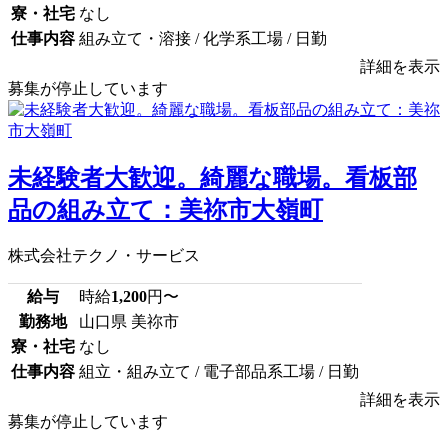
寮・社宅
なし
仕事内容
組み立て・溶接 / 化学系工場 / 日勤
詳細を表示
募集が停止しています
未経験者大歓迎。綺麗な職場。看板部
品の組み立て：美祢市大嶺町
株式会社テクノ・サービス
給与
時給
1,200
円〜
勤務地
山口県 美祢市
寮・社宅
なし
仕事内容
組立・組み立て / 電子部品系工場 / 日勤
詳細を表示
募集が停止しています