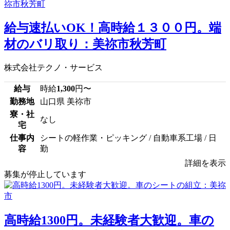
給与速払いOK！高時給１３００円。端
材のバリ取り：美祢市秋芳町
株式会社テクノ・サービス
給与
時給
1,300
円〜
勤務地
山口県 美祢市
寮・社
なし
宅
仕事内
シートの軽作業・ピッキング / 自動車系工場 / 日
容
勤
詳細を表示
募集が停止しています
高時給1300円。未経験者大歓迎。車の