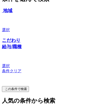
地域
選択
こだわり
給与/職種
選択
条件クリア
この条件で検索
人気の条件から検索