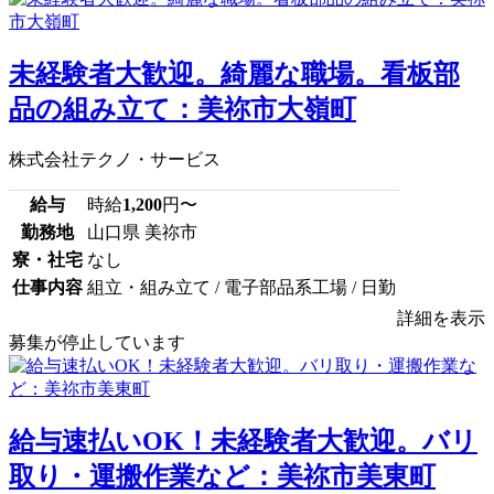
未経験者大歓迎。綺麗な職場。看板部
品の組み立て：美祢市大嶺町
株式会社テクノ・サービス
給与
時給
1,200
円〜
勤務地
山口県 美祢市
寮・社宅
なし
仕事内容
組立・組み立て / 電子部品系工場 / 日勤
詳細を表示
募集が停止しています
給与速払いOK！未経験者大歓迎。バリ
取り・運搬作業など：美祢市美東町