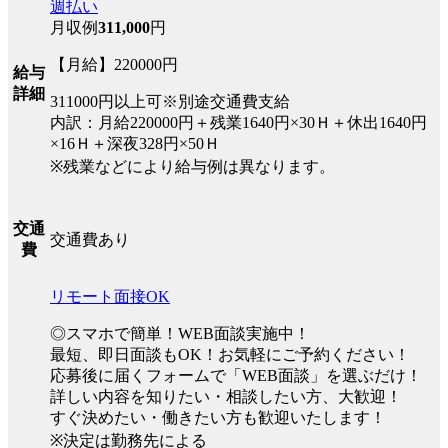
週払い
月収例
311,000
円
【月給】220000円
給与
詳細
311000円以上可※別途交通費支給
内訳：月給220000円＋残業1640円×30Ｈ＋休出1640円
×16Ｈ＋深夜328円×50Ｈ
※残業などにより給与例は異なります。
交通
交通費あり
費
リモート面接OK
◎スマホで簡単！WEB面談実施中！
最短、即日面談もOK！お気軽にご予約ください！
応募後に届くフォームで「WEB面談」を選ぶだけ！
詳しい内容を知りたい・相談したい方、大歓迎！
すぐ決めたい・働きたい方も歓迎いたします！
※決定は勤務先による