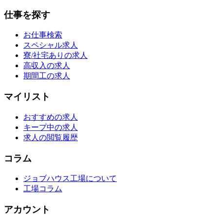
仕事を探す
お仕事検索
スペシャル求人
寮/社宅ありの求人
高収入の求人
期間工の求人
マイリスト
おすすめの求人
キープ中の求人
求人の閲覧履歴
コラム
ジョブハウス工場について
工場コラム
アカウント