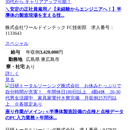
＼安定の正社員雇用／【未経験からエンジニアへ！】半
導体の製造現場を支える技...
株式会社ワールドインテック FC技術部 求人番号：
1133643
スペシャル
給与
年収例
3,420,000
円
勤務地
広島県 東広島市
寮・社宅
あり
詳しく
見る
座り作業がメイン♪＜半導体製造設備の点検と点検データ
のPC入力業務＞年間休...
日研トータルソーシング株式会社 求人番号：947835