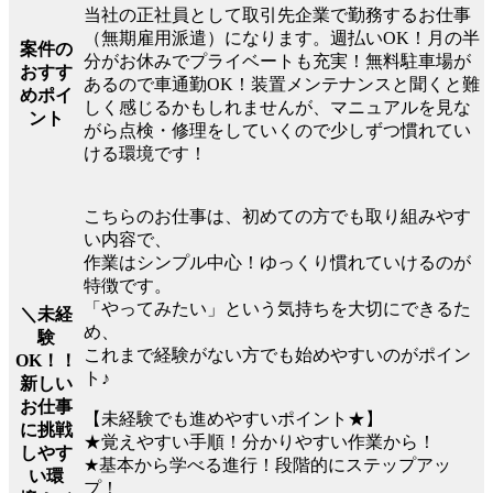
当社の正社員として取引先企業で勤務するお仕事
（無期雇用派遣）になります。週払いOK！月の半
案件の
分がお休みでプライベートも充実！無料駐車場が
おすす
あるので車通勤OK！装置メンテナンスと聞くと難
めポイ
しく感じるかもしれませんが、マニュアルを見な
ント
がら点検・修理をしていくので少しずつ慣れてい
ける環境です！
こちらのお仕事は、初めての方でも取り組みやす
い内容で、
作業はシンプル中心！ゆっくり慣れていけるのが
特徴です。
「やってみたい」という気持ちを大切にできるた
＼未経
め、
験
これまで経験がない方でも始めやすいのがポイン
OK！！
ト♪
新しい
お仕事
【未経験でも進めやすいポイント★】
に挑戦
★覚えやすい手順！分かりやすい作業から！
しやす
★基本から学べる進行！段階的にステップアッ
い環
プ！