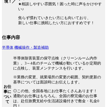
境！／
★相談しやすい雰囲気！困った時に声をかけやす
い♪
焦らず慣れていきたい方にも向いており、
新しい仕事に挑戦したい方におすすめです！
仕事内容
半導体
機械操作・製造補助
半導体除害装置の保守点検（クリーンルーム内作
業）。3～4名のチームで機械が動いているか定期的
に点検し、装置メンテナンスを行います。
※業務の変更、就業場所の変更の範囲、契約更新の
基準については面談時にお伝えします。
お仕
◎この他、全国各地にお仕事たくさんあります！
事に
通勤のお仕事はもちろん、全国の寮完備のお仕事
つい
は、赴任旅費支給や生活諸設備付きで敷金・礼金0
て
円！