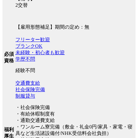
2交替
【雇用形態補足】期間の定め：無
フリーター歓迎
ブランクOK
未経験・初心者も歓迎
必須
学歴不問
資格
経験不問
交通費支給
社会保険完備
制服貸与
・社会保険完備
・有給休暇制度有
・通勤交通費支給
・ワンルーム寮完備（敷金・礼金0円/家具・家電・寝
福利
具など生活諸設備付/NHK受信料会社負担）
厚生