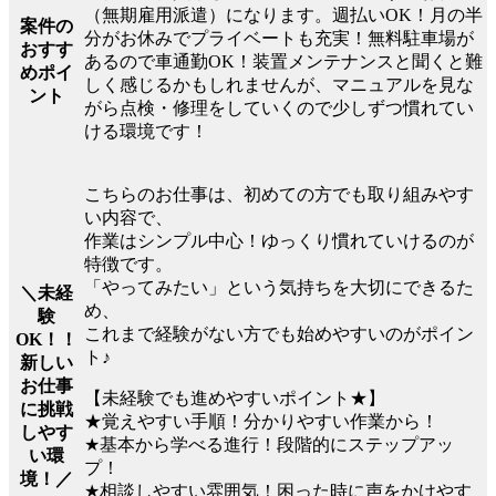
（無期雇用派遣）になります。週払いOK！月の半
案件の
分がお休みでプライベートも充実！無料駐車場が
おすす
あるので車通勤OK！装置メンテナンスと聞くと難
めポイ
しく感じるかもしれませんが、マニュアルを見な
ント
がら点検・修理をしていくので少しずつ慣れてい
ける環境です！
こちらのお仕事は、初めての方でも取り組みやす
い内容で、
作業はシンプル中心！ゆっくり慣れていけるのが
特徴です。
「やってみたい」という気持ちを大切にできるた
＼未経
め、
験
これまで経験がない方でも始めやすいのがポイン
OK！！
ト♪
新しい
お仕事
【未経験でも進めやすいポイント★】
に挑戦
★覚えやすい手順！分かりやすい作業から！
しやす
★基本から学べる進行！段階的にステップアッ
い環
プ！
境！／
★相談しやすい雰囲気！困った時に声をかけやす