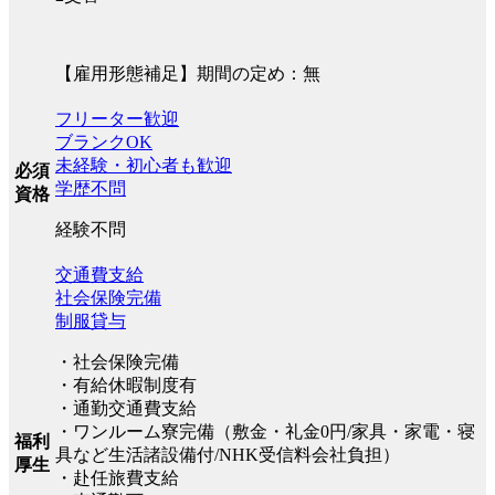
【雇用形態補足】期間の定め：無
フリーター歓迎
ブランクOK
未経験・初心者も歓迎
必須
学歴不問
資格
経験不問
交通費支給
社会保険完備
制服貸与
・社会保険完備
・有給休暇制度有
・通勤交通費支給
・ワンルーム寮完備（敷金・礼金0円/家具・家電・寝
福利
具など生活諸設備付/NHK受信料会社負担）
厚生
・赴任旅費支給