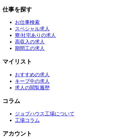
仕事を探す
お仕事検索
スペシャル求人
寮/社宅ありの求人
高収入の求人
期間工の求人
マイリスト
おすすめの求人
キープ中の求人
求人の閲覧履歴
コラム
ジョブハウス工場について
工場コラム
アカウント