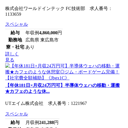
株式会社ワールドインテック FC技術部 求人番号：
1133659
スペシャル
給与
年収例
4,860,000
円
勤務地
広島県 東広島市
寮・社宅
あり
詳しく
見る
【年休181日×月収24万円可】半導体ウェハの移動・運搬
★カフェのような休...
UTエイム株式会社 求人番号：1221967
スペシャル
給与
月収例
241,288
円