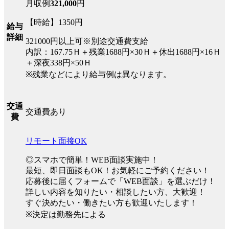
月収例
321,000
円
【時給】1350円
給与
詳細
321000円以上可※別途交通費支給
内訳：167.75Ｈ＋残業1688円×30Ｈ＋休出1688円×16Ｈ
＋深夜338円×50Ｈ
※残業などにより給与例は異なります。
交通
交通費あり
費
リモート面接OK
◎スマホで簡単！WEB面談実施中！
最短、即日面談もOK！お気軽にご予約ください！
応募後に届くフォームで「WEB面談」を選ぶだけ！
詳しい内容を知りたい・相談したい方、大歓迎！
すぐ決めたい・働きたい方も歓迎いたします！
※決定は勤務先による