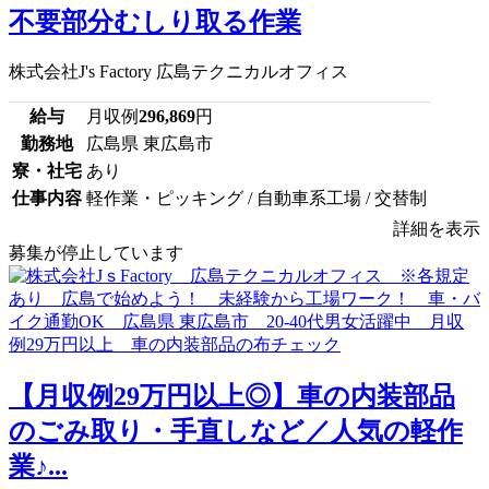
不要部分むしり取る作業
株式会社J's Factory 広島テクニカルオフィス
給与
月収例
296,869
円
勤務地
広島県 東広島市
寮・社宅
あり
仕事内容
軽作業・ピッキング / 自動車系工場 / 交替制
詳細を表示
募集が停止しています
【月収例29万円以上◎】車の内装部品
のごみ取り・手直しなど／人気の軽作
業♪...