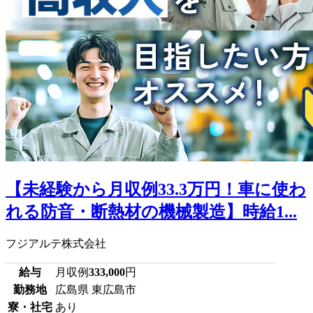
【未経験から月収例33.3万円！車に使わ
れる防音・断熱材の機械製造】時給1...
フジアルテ株式会社
給与
月収例
333,000
円
勤務地
広島県 東広島市
寮・社宅
あり