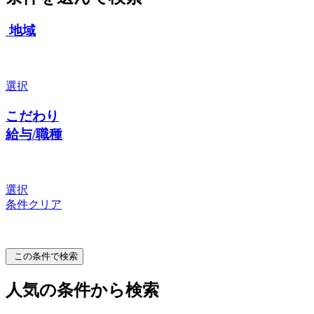
地域
選択
こだわり
給与/職種
選択
条件クリア
この条件で検索
人気の条件から検索