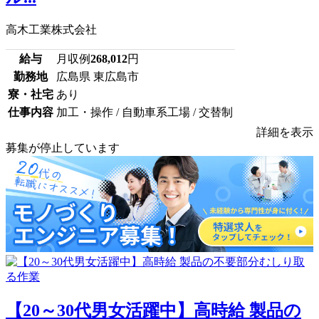
高木工業株式会社
給与
月収例
268,012
円
勤務地
広島県 東広島市
寮・社宅
あり
仕事内容
加工・操作 / 自動車系工場 / 交替制
詳細を表示
募集が停止しています
【20～30代男女活躍中】高時給 製品の