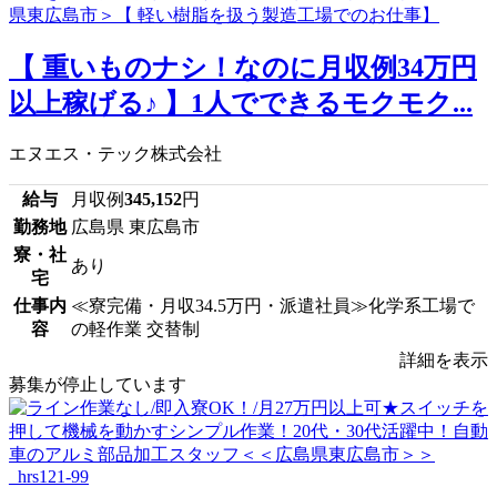
【 重いものナシ！なのに月収例34万円
以上稼げる♪ 】1人でできるモクモク...
エヌエス・テック株式会社
給与
月収例
345,152
円
勤務地
広島県 東広島市
寮・社
あり
宅
仕事内
≪寮完備・月収34.5万円・派遣社員≫化学系工場で
容
の軽作業 交替制
詳細を表示
募集が停止しています