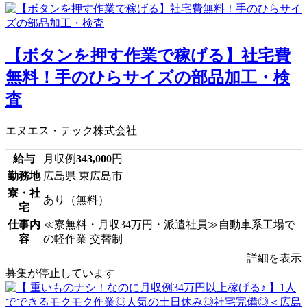
【ボタンを押す作業で稼げる】社宅費
無料！手のひらサイズの部品加工・検
査
エヌエス・テック株式会社
給与
月収例
343,000
円
勤務地
広島県 東広島市
寮・社
あり（無料）
宅
仕事内
≪寮無料・月収34万円・派遣社員≫自動車系工場で
容
の軽作業 交替制
詳細を表示
募集が停止しています