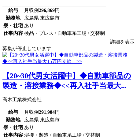
給与
月収例
296,869
円
勤務地
広島県 東広島市
寮・社宅
あり
仕事内容
検品・プレス / 自動車系工場 / 交替制
詳細を表示
募集が停止しています
【20~30代男女活躍中】◆自動車部品の
製造・溶接業務◆<<再入社手当最大...
高木工業株式会社
給与
月収例
291,984
円
勤務地
広島県 東広島市
寮・社宅
あり
仕事内容
溶接・製造 / 自動車系工場 / 交替制