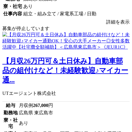
寮・社宅
あり
仕事内容
組立・組み立て / 家電系工場 / 日勤
詳細を表示
募集が停止しています
【月収26万円可＆土日休み】自動車部
品の組付けなど！未経験歓迎♪マイカー
通...
UTエージェント株式会社
給与
月収例
267,000
円
勤務地
広島県 東広島市
寮・社
あり
宅