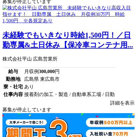
募集が停止しています
未経験でもいきなり時給1,500円！／日
勤専属&土日休み【保冷車コンテナ用...
株式会社平山 広島営業所
給与
月収例
300,000
円
勤務地
広島県 東広島市
寮・社宅
あり
仕事内容
接着剤の加工・製造 / 自動車系工場 / 日勤
詳細を表示
募集が停止しています