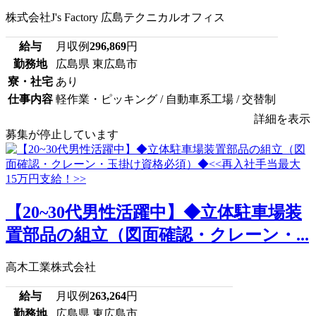
株式会社J's Factory 広島テクニカルオフィス
給与
月収例
296,869
円
勤務地
広島県 東広島市
寮・社宅
あり
仕事内容
軽作業・ピッキング / 自動車系工場 / 交替制
詳細を表示
募集が停止しています
【20~30代男性活躍中】◆立体駐車場装
置部品の組立（図面確認・クレーン・...
高木工業株式会社
給与
月収例
263,264
円
勤務地
広島県 東広島市