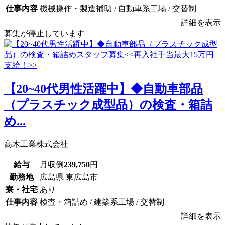
仕事内容
機械操作・製造補助 / 自動車系工場 / 交替制
詳細を表示
募集が停止しています
【20~40代男性活躍中】◆自動車部品
（プラスチック成型品）の検査・箱詰
め...
高木工業株式会社
給与
月収例
239,750
円
勤務地
広島県 東広島市
寮・社宅
あり
仕事内容
検査・箱詰め / 建築系工場 / 交替制
詳細を表示