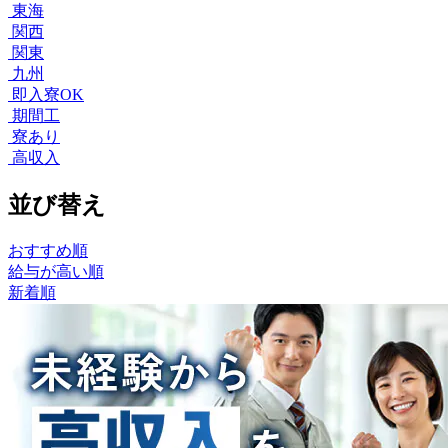
東海
関西
関東
九州
即入寮OK
期間工
寮あり
高収入
並び替え
おすすめ順
給与が高い順
新着順