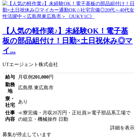
【人気の軽作業♪】未経験OK！電子基
板の部品組付け！日勤×土日祝休み◎マ
イ...
UTエージェント株式会社
給与
月収例
201,000
円
勤務
広島県 東広島市
地
寮・
あり
社宅
仕事
≪寮完備・月収20万円・正社員≫電子部品系工場で
内容
の組立・機械操作 日勤
詳細を表示
募集が停止しています