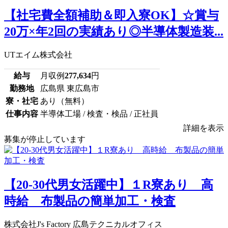
【社宅費全額補助＆即入寮OK】☆賞与
20万×年2回の実績あり◎半導体製造装...
UTエイム株式会社
給与
月収例
277,634
円
勤務地
広島県 東広島市
寮・社宅
あり（無料）
仕事内容
半導体工場 / 検査・検品 / 正社員
詳細を表示
募集が停止しています
【20-30代男女活躍中】１R寮あり 高
時給 布製品の簡単加工・検査
株式会社J's Factory 広島テクニカルオフィス