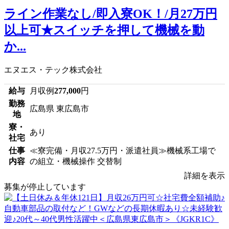
ライン作業なし/即入寮OK！/月27万円
以上可★スイッチを押して機械を動
か...
エヌエス・テック株式会社
給与
月収例
277,000
円
勤務
広島県 東広島市
地
寮・
あり
社宅
仕事
≪寮完備・月収27.5万円・派遣社員≫機械系工場で
内容
の組立・機械操作 交替制
詳細を表示
募集が停止しています