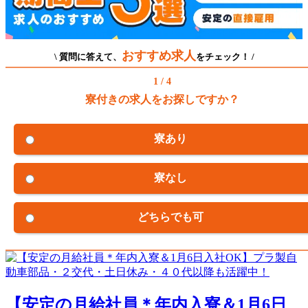
おすすめ求人
\ 質問に答えて、
をチェック！ /
1 / 4
寮付きの求人をお探しですか？
寮あり
寮なし
どちらでも可
【安定の月給社員＊年内入寮＆1月6日