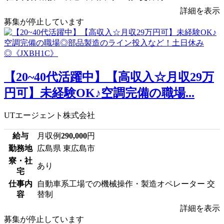
詳細を表示
募集が停止しています
【20~40代活躍中】【高収入☆月収29万
円可】未経験OK♪空調完備の職場...
UTエージェント株式会社
給与
月収例
290,000
円
勤務地
広島県 東広島市
寮・社
あり
宅
仕事内
自動車系工場での機械操作・製造オペレーター 交
容
替制
詳細を表示
募集が停止しています