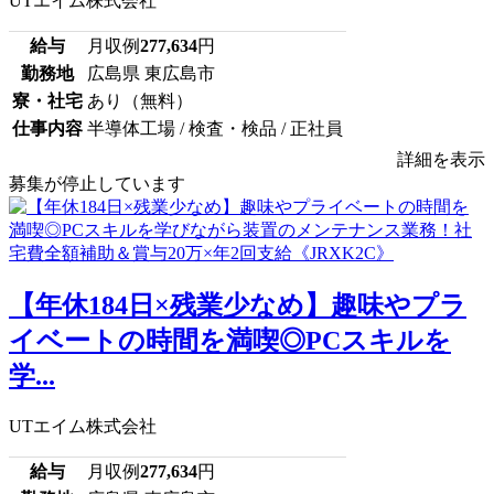
UTエイム株式会社
給与
月収例
277,634
円
勤務地
広島県 東広島市
寮・社宅
あり（無料）
仕事内容
半導体工場 / 検査・検品 / 正社員
詳細を表示
募集が停止しています
【年休184日×残業少なめ】趣味やプラ
イベートの時間を満喫◎PCスキルを
学...
UTエイム株式会社
給与
月収例
277,634
円