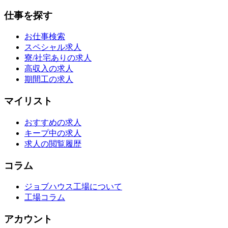
仕事を探す
お仕事検索
スペシャル求人
寮/社宅ありの求人
高収入の求人
期間工の求人
マイリスト
おすすめの求人
キープ中の求人
求人の閲覧履歴
コラム
ジョブハウス工場について
工場コラム
アカウント