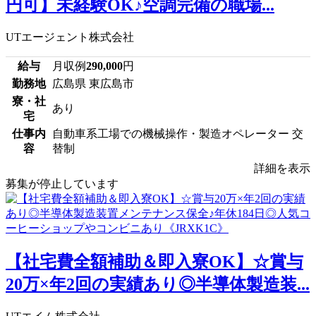
円可】未経験OK♪空調完備の職場...
UTエージェント株式会社
給与
月収例
290,000
円
勤務地
広島県 東広島市
寮・社
あり
宅
仕事内
自動車系工場での機械操作・製造オペレーター 交
容
替制
詳細を表示
募集が停止しています
【社宅費全額補助＆即入寮OK】☆賞与
20万×年2回の実績あり◎半導体製造装...