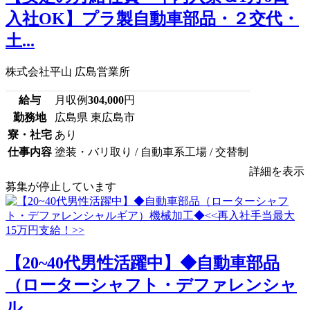
入社OK】プラ製自動車部品・２交代・
土...
株式会社平山 広島営業所
給与
月収例
304,000
円
勤務地
広島県 東広島市
寮・社宅
あり
仕事内容
塗装・バリ取り / 自動車系工場 / 交替制
詳細を表示
募集が停止しています
【20~40代男性活躍中】◆自動車部品
（ローターシャフト・デファレンシャ
ル...