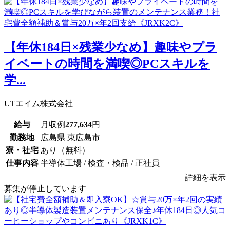
【年休184日×残業少なめ】趣味やプラ
イベートの時間を満喫◎PCスキルを
学...
UTエイム株式会社
給与
月収例
277,634
円
勤務地
広島県 東広島市
寮・社宅
あり（無料）
仕事内容
半導体工場 / 検査・検品 / 正社員
詳細を表示
募集が停止しています