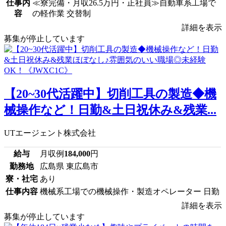
仕事内
≪寮完備・月収26.5万円・正社員≫自動車系工場で
容
の軽作業 交替制
詳細を表示
募集が停止しています
【20~30代活躍中】切削工具の製造◆機
械操作など！日勤&土日祝休み&残業...
UTエージェント株式会社
給与
月収例
184,000
円
勤務地
広島県 東広島市
寮・社宅
あり
仕事内容
機械系工場での機械操作・製造オペレーター 日勤
詳細を表示
募集が停止しています