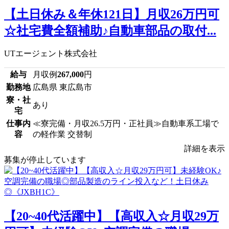
【土日休み＆年休121日】月収26万円可
☆社宅費全額補助♪自動車部品の取付...
UTエージェント株式会社
給与
月収例
267,000
円
勤務地
広島県 東広島市
寮・社
あり
宅
仕事内
≪寮完備・月収26.5万円・正社員≫自動車系工場で
容
の軽作業 交替制
詳細を表示
募集が停止しています
【20~40代活躍中】【高収入☆月収29万