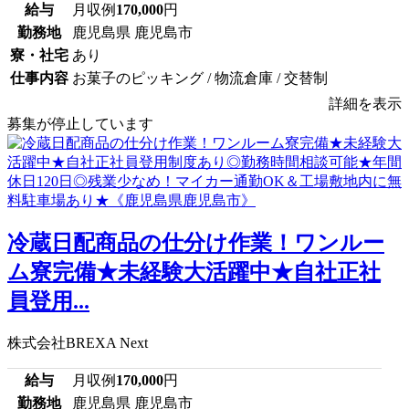
給与
月収例
170,000
円
勤務地
鹿児島県 鹿児島市
寮・社宅
あり
仕事内容
お菓子のピッキング / 物流倉庫 / 交替制
詳細を表示
募集が停止しています
冷蔵日配商品の仕分け作業！ワンルー
ム寮完備★未経験大活躍中★自社正社
員登用...
株式会社BREXA Next
給与
月収例
170,000
円
勤務地
鹿児島県 鹿児島市