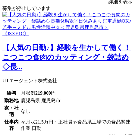
詳細を表示
募集が停止しています
【人気の日勤♪】経験を生かして働く！
こつこつ食肉のカッティング・袋詰め
◇長...
UTエージェント株式会社
給与
月収例
219,000
円
勤務地
鹿児島県 鹿児島市
寮・社
なし
宅
仕事内
≪月収21.5万円・正社員≫食品系工場での食品関連
容
作業 日勤