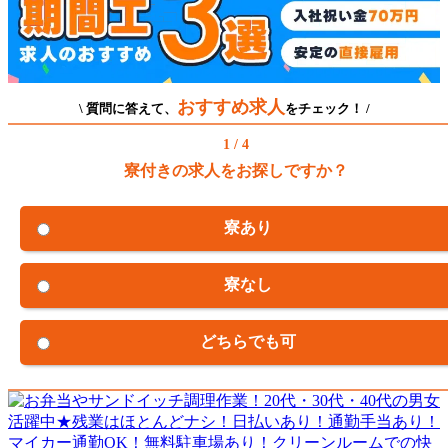
おすすめ求人
\ 質問に答えて、
をチェック！ /
1 / 4
寮付きの求人をお探しですか？
寮あり
寮なし
どちらでも可