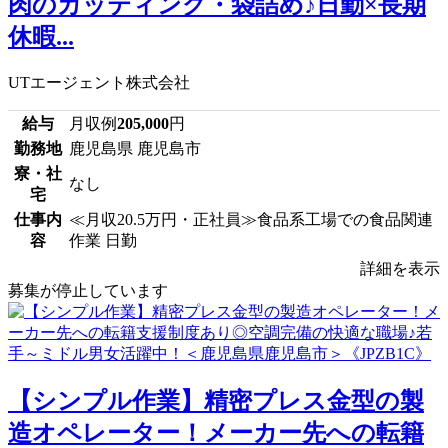
肉のカッティング・袋詰め♪日勤×長期
休暇...
UTエージェント株式会社
給与
月収例
205,000
円
勤務地
鹿児島県 鹿児島市
寮・社
なし
宅
仕事内
≪月収20.5万円・正社員≫食品系工場での食品関連
容
作業 日勤
詳細を表示
募集が停止しています
【シンプル作業】精密プレス金型の製
造オペレーター！メーカー先への転籍