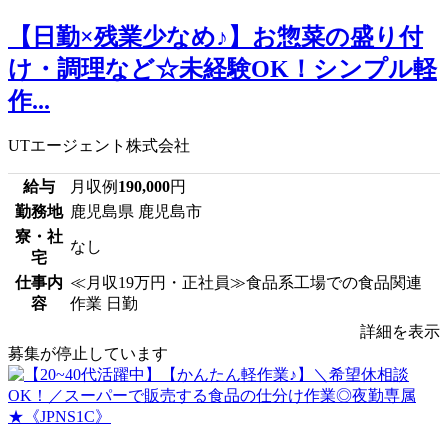
【日勤×残業少なめ♪】お惣菜の盛り付
け・調理など☆未経験OK！シンプル軽
作...
UTエージェント株式会社
給与
月収例
190,000
円
勤務地
鹿児島県 鹿児島市
寮・社
なし
宅
仕事内
≪月収19万円・正社員≫食品系工場での食品関連
容
作業 日勤
詳細を表示
募集が停止しています