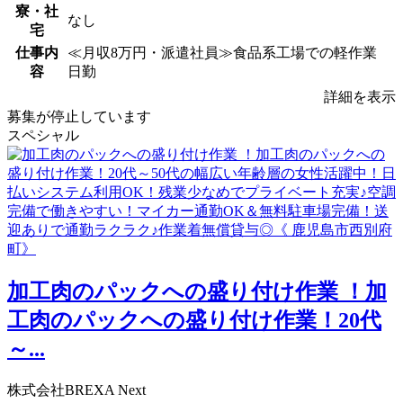
寮・社
なし
宅
仕事内
≪月収8万円・派遣社員≫食品系工場での軽作業
容
日勤
詳細を表示
募集が停止しています
スペシャル
加工肉のパックへの盛り付け作業 ！加
工肉のパックへの盛り付け作業！20代
～...
株式会社BREXA Next