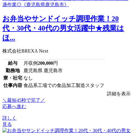
お弁当やサンドイッチ調理作業！20
代・30代・40代の男女活躍中★残業は
ほ...
株式会社BREXA Next
給与
月収例
200,000
円
勤務地
鹿児島県 鹿児島市
寮・社宅
なし
仕事内容
食品系工場での食品加工製造スタッフ
詳細を表示
＼最短45秒で完了／
応募へ進む
詳しく
見る