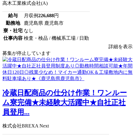
高木工業株式会社(A)
給与
月収例
226,688
円
勤務地
鹿児島県 鹿児島市
寮・社宅
なし
仕事内容
検査・検品 / 機械系工場 / 日勤
詳細を表示
募集が停止しています
冷蔵日配商品の仕分け作業！ワンルー
ム寮完備★未経験大活躍中★自社正社
員登用...
株式会社BREXA Next