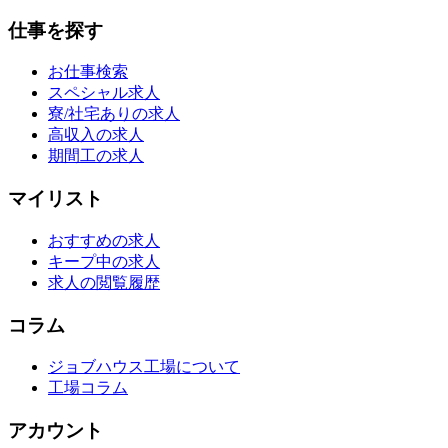
仕事を探す
お仕事検索
スペシャル求人
寮/社宅ありの求人
高収入の求人
期間工の求人
マイリスト
おすすめの求人
キープ中の求人
求人の閲覧履歴
コラム
ジョブハウス工場について
工場コラム
アカウント