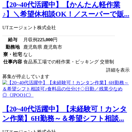
【20~40代活躍中】【かんたん軽作業
♪】＼希望休相談OK！／スーパーで販...
UTエージェント株式会社
給与
月収例
225,000
円
勤務地
鹿児島県 鹿児島市
寮・社宅
なし
仕事内容
食品系工場での軽作業・ピッキング 交替制
詳細を表示
募集が停止しています
【20~40代活躍中】【未経験可！カンタ
ン作業】6H勤務～＆希望シフト相談...
UTエージェント株式会社