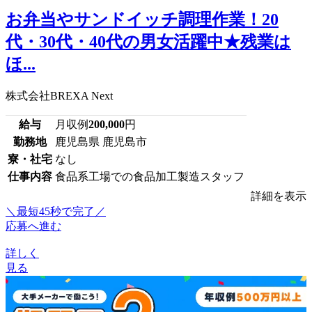
お弁当やサンドイッチ調理作業！20
代・30代・40代の男女活躍中★残業は
ほ...
株式会社BREXA Next
給与
月収例
200,000
円
勤務地
鹿児島県 鹿児島市
寮・社宅
なし
仕事内容
食品系工場での食品加工製造スタッフ
詳細を表示
＼最短45秒で完了／
応募へ進む
詳しく
見る