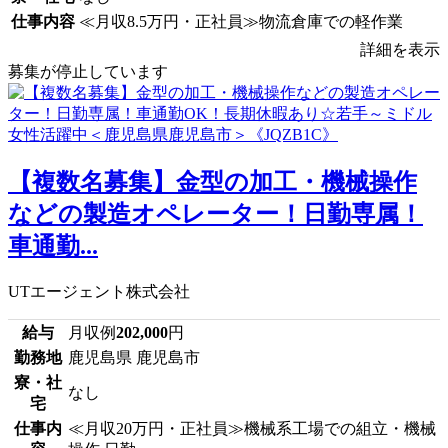
仕事内容
≪月収8.5万円・正社員≫物流倉庫での軽作業
詳細を表示
募集が停止しています
【複数名募集】金型の加工・機械操作
などの製造オペレーター！日勤専属！
車通勤...
UTエージェント株式会社
給与
月収例
202,000
円
勤務地
鹿児島県 鹿児島市
寮・社
なし
宅
仕事内
≪月収20万円・正社員≫機械系工場での組立・機械