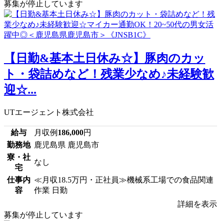
募集が停止しています
【日勤&基本土日休み☆】豚肉のカッ
ト・袋詰めなど！残業少なめ♪未経験歓
迎☆...
UTエージェント株式会社
給与
月収例
186,000
円
勤務地
鹿児島県 鹿児島市
寮・社
なし
宅
仕事内
≪月収18.5万円・正社員≫機械系工場での食品関連
容
作業 日勤
詳細を表示
募集が停止しています