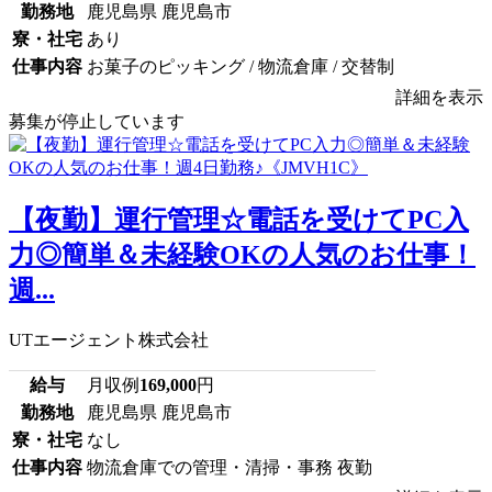
勤務地
鹿児島県 鹿児島市
寮・社宅
あり
仕事内容
お菓子のピッキング / 物流倉庫 / 交替制
詳細を表示
募集が停止しています
【夜勤】運行管理☆電話を受けてPC入
力◎簡単＆未経験OKの人気のお仕事！
週...
UTエージェント株式会社
給与
月収例
169,000
円
勤務地
鹿児島県 鹿児島市
寮・社宅
なし
仕事内容
物流倉庫での管理・清掃・事務 夜勤