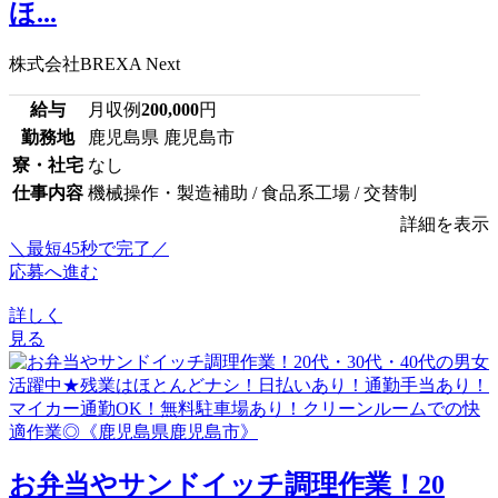
ほ...
株式会社BREXA Next
給与
月収例
200,000
円
勤務地
鹿児島県 鹿児島市
寮・社宅
なし
仕事内容
機械操作・製造補助 / 食品系工場 / 交替制
詳細を表示
＼最短45秒で完了／
応募へ進む
詳しく
見る
お弁当やサンドイッチ調理作業！20