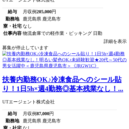
給与
月収例
205,000
円
勤務地
鹿児島県 鹿児島市
寮・社宅
なし
仕事内容
物流倉庫での軽作業・ピッキング 日勤
詳細を表示
募集が停止しています
扶養内勤務OK♪冷凍食品へのシール貼
り！1日5h×週4勤務◎基本残業なし！...
UTエージェント株式会社
給与
月収例
87,000
円
勤務地
鹿児島県 鹿児島市
寮・社宅
なし