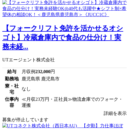
【フォークリフト免許を活かせるオシ
ゴト】冷蔵倉庫内で食品の仕分け！実
務未経...
UTエージェント株式会社
給与
月収例
232,000
円
勤務地
鹿児島県 鹿児島市
寮・社
なし
宅
仕事内
≪月収23万円・正社員≫物流倉庫でのフォーク・
容
運搬
詳細を表示
募集が停止しています