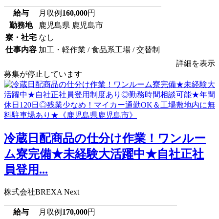
給与
月収例
160,000
円
勤務地
鹿児島県 鹿児島市
寮・社宅
なし
仕事内容
加工・軽作業 / 食品系工場 / 交替制
詳細を表示
募集が停止しています
冷蔵日配商品の仕分け作業！ワンルー
ム寮完備★未経験大活躍中★自社正社
員登用...
株式会社BREXA Next
給与
月収例
170,000
円