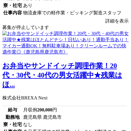
寮・社宅
あり
仕事内容
物流倉庫での軽作業・ピッキング製造スタッフ
詳細を表示
募集が停止しています
お弁当やサンドイッチ調理作業！20
代・30代・40代の男女活躍中★残業は
ほ...
株式会社BREXA Next
給与
月収例
200,000
円
勤務地
鹿児島県 鹿児島市
寮・社宅
なし