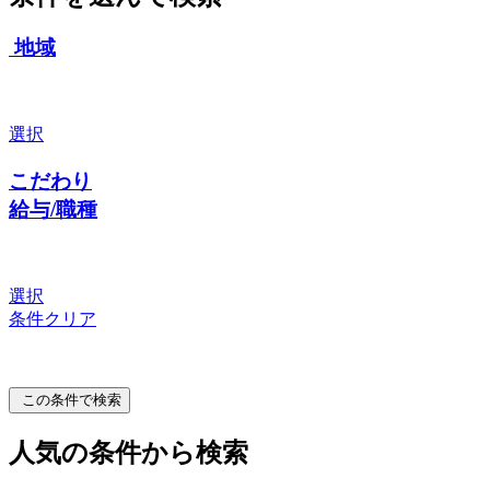
地域
選択
こだわり
給与/職種
選択
条件クリア
この条件で検索
人気の条件から検索