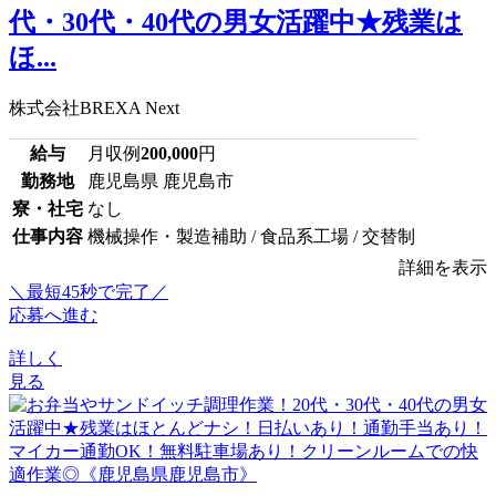
代・30代・40代の男女活躍中★残業は
ほ...
株式会社BREXA Next
給与
月収例
200,000
円
勤務地
鹿児島県 鹿児島市
寮・社宅
なし
仕事内容
機械操作・製造補助 / 食品系工場 / 交替制
詳細を表示
＼最短45秒で完了／
応募へ進む
詳しく
見る