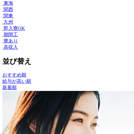
東海
関西
関東
九州
即入寮OK
期間工
寮あり
高収入
並び替え
おすすめ順
給与が高い順
新着順