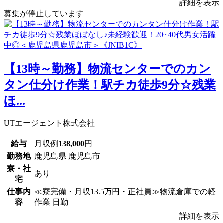
詳細を表示
募集が停止しています
【13時～勤務】物流センターでのカン
タン仕分け作業！駅チカ徒歩9分☆残業
ほ...
UTエージェント株式会社
給与
月収例
138,000
円
勤務地
鹿児島県 鹿児島市
寮・社
あり
宅
仕事内
≪寮完備・月収13.5万円・正社員≫物流倉庫での軽
容
作業 日勤
詳細を表示