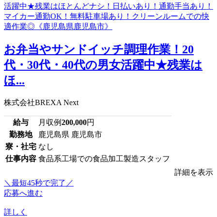
お弁当やサンドイッチ調理作業！20
代・30代・40代の男女活躍中★残業は
ほ...
株式会社BREXA Next
給与
月収例
200,000
円
勤務地
鹿児島県 鹿児島市
寮・社宅
なし
仕事内容
食品系工場での食品加工製造スタッフ
詳細を表示
＼最短45秒で完了／
応募へ進む
詳しく