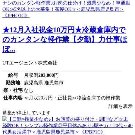
★12月入社祝金10万円★冷蔵倉庫内で
のカンタンな軽作業【夕勤】力仕事ほ
ぼ...
UTエージェント株式会社
給与
月収例
203,000
円
勤務地
鹿児島県 鹿児島市
寮・社宅
なし
仕事内容
≪月収20万円・正社員≫物流倉庫での軽作業
詳細を表示
募集が停止しています