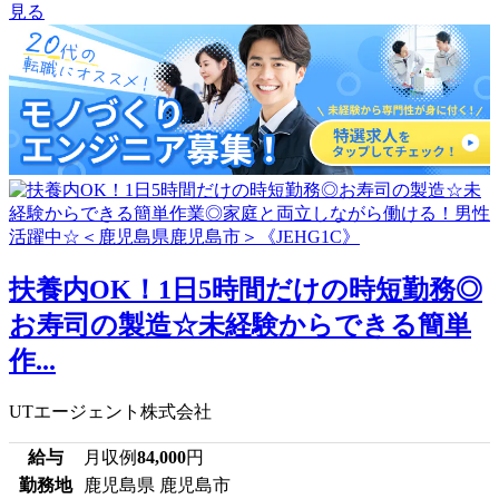
見る
扶養内OK！1日5時間だけの時短勤務◎
お寿司の製造☆未経験からできる簡単
作...
UTエージェント株式会社
給与
月収例
84,000
円
勤務地
鹿児島県 鹿児島市