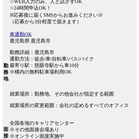
☆WEB入力のみ、人と話さずOK
☆24時間申込OK！
※応募後に届くSMSからお進みください※
（応募から3分程度で届きます）
車通勤OK
鹿児島県 鹿児島市
勤務詳細：鹿児島市
通勤方法：徒歩/車/自転車/バス/バイク
最寄り駅：慈眼寺駅から車10分
勤
※構内の無料駐車場利用OK
務
地
就業場所：勤務地、その他会社が指定する範囲
就業場所の変更範囲：会社の定めるすべてのオフィス
全国各地のキャリアセンター
面
※その他面接会場あり
接
※オンライン面接実施中