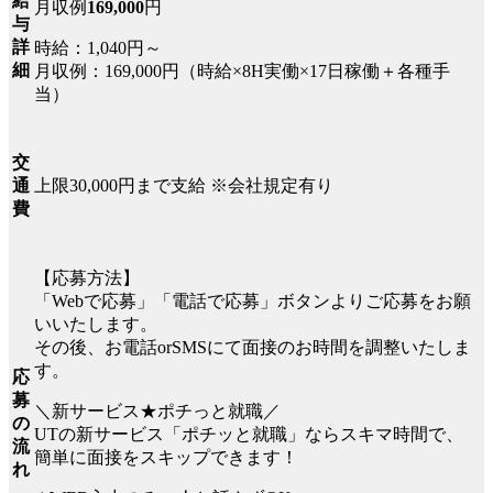
給
月収例
169,000
円
与
詳
時給：1,040円～
細
月収例：169,000円（時給×8H実働×17日稼働＋各種手
当）
交
上限30,000円まで支給 ※会社規定有り
通
費
【応募方法】
「Webで応募」「電話で応募」ボタンよりご応募をお願
いいたします。
その後、お電話orSMSにて面接のお時間を調整いたしま
す。
応
募
＼新サービス★ポチっと就職／
の
UTの新サービス「ポチッと就職」ならスキマ時間で、
流
簡単に面接をスキップできます！
れ