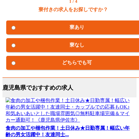
1 / 4
寮付きの求人をお探しですか？
寮あり
寮なし
どちらでも可
鹿児島県でおすすめの求人
食肉の加工や梱包作業！土日休み★日勤専属！幅広い年
齢の男女活躍中！友達同士...