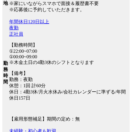
地
※家にいながらスマホで面接＆履歴書不要
※応募後に予約していただきます。
年間休日120日以上
夜勤
正社員
【勤務時間】
①22:00~07:00
①00:00~09:00
※木金土日の4勤3休のシフトとなります
勤
務
【備考】
時
勤務：夜勤
間
休憩：1回 計60分
休日：4勤3休/月火水休み/会社カレンダーに準ずる/年間
休日157日
【雇用形態補足】期間の定め：無
未経験・初心者も歓迎