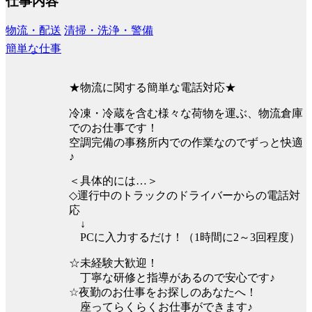
仕事内容
物流・配送
清掃・洗浄・警備
簡単な仕事
★物流に関する簡単な電話対応★
冷凍・冷蔵を含む様々な荷物を運ぶ、物流倉庫
でのお仕事です！
空調完備の事務所内での作業なのでずっと快適
♪
＜具体的には…＞
◇運行中のトラックのドライバーからの電話対
応
↓
PCに入力するだけ！（1時間に2～3回程度）
☆未経験大歓迎！
丁寧な研修と指導があるので安心です♪
☆夜勤のお仕事をお探しのあなたへ！
座ってらくらくお仕事ができます♪