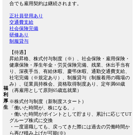
合でも雇用契約は継続されます。
正社員登用あり
交通費支給
社会保険完備
研修あり
制服貸与
【待遇】
昇給昇格、株式付与制度（※）、社会保険・雇用保険・
健康保険・厚生年金・労災保険完備、残業、休出手当有
り、深夜手当、有給休暇、慶弔休暇、通勤交通費支給、
社宅完備（※規定あり）、制服貸与（制服着用の職場の
み）、従業員持株会、資格取得制度あり、定年満60歳
福
（再雇用として原則65歳迄就業）
利
厚
※株式付与制度（新制度スタート）
生
「働いた時間が、株になる。」
・働いた時間がポイントとして貯まり、累計に応じてUT
グループ株式に交換
・一度退職しても、戻ってきた際には過去の労働時間か
ら再び積み上げが可能(※)