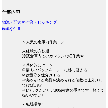
仕事内容
物流・配送
軽作業・ピッキング
簡単な仕事
＼人気の倉庫内作業！／
未経験の方歓迎！
冷蔵倉庫内でのカンタンな軽作業★
＜具体的には…＞
①精肉のパックをトレーに移し替える
②数量分を仕分けする
⇒決められた商品を決められた個数に仕分けし
てけばOK☆
⇒1パックだいたい300g程度の重さです！軽くて
扱いやすい♪
＜職場環境＞