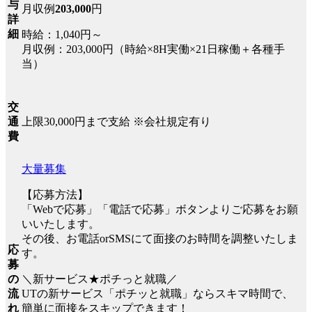
与
月収例
203,000
円
詳
細
時給：1,040円～
月収例：203,000円（時給×8H実働×21日稼働＋各種手
当）
交
上限30,000円まで支給 ※会社規定有り
通
費
大量募集
【応募方法】
「Webで応募」「電話で応募」ボタンよりご応募をお願
いいたします。
その後、お電話orSMSにて面接のお時間を調整いたしま
応
す。
募
＼新サービス★ポチっと就職／
の
UTの新サービス「ポチッと就職」ならスキマ時間で、
流
簡単に面接をスキップできます！
れ