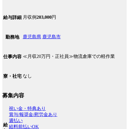
月収例
203,000
円
給与詳細
鹿児島県
鹿児島市
勤務地
≪月収20万円・正社員≫物流倉庫での軽作業
仕事内容
なし
寮・社宅
募集内容
祝い金・特典あり
賞与/報奨金/慰労金あり
週払い
給
給料前払いOK