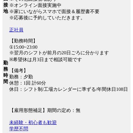
接
※オンライン面接実施中
地
※家にいながらスマホで面接＆履歴書不要
※応募後に予約していただきます。
正社員
【勤務時間】
①15:00~23:00
※翌月のシフトが前月の20日ごろに分かります
※希望休は月3日まで相談可能です
勤
務
【備考】
時
勤務：夕勤
間
休憩：1回 計60分
休日：シフト制/工場カレンダーに準ずる/年間休日108日
【雇用形態補足】期間の定め：無
未経験・初心者も歓迎
学歴不問