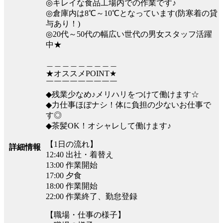
◎キレイな食品工場内での作業です♪
◎倉庫内は8℃～10℃となっています(防寒着の貸
与あり！)
◎20代～50代の幅広い世代の男女スタッフ活躍
中★
＿＿＿＿＿＿＿＿＿
★オススメPOINT★
￣￣￣￣￣￣￣￣￣
◆残業少なめ♪メリハリをつけて働けます☆
◆力仕事ほぼナシ！体に負担の少ないお仕事で
す◎
◆茶髪OK！オシャレして働けます♪
【1日の流れ】
詳細情報
12:40 出社・着替え
13:00 作業開始
17:00 夕食
18:00 作業開始
22:00 作業終了、勤怠登録
【職場・仕事の様子】