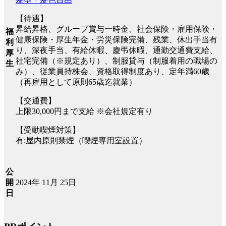
【待遇】
昇給昇格、グループ賞与一時金、社会保険・雇用保険・
福
健康保険・厚生年金・労災保険完備、残業、休出手当有
利
り、深夜手当、有給休暇、慶弔休暇、通勤交通費支給、
厚
社宅完備（※規定あり）、制服貸与（制服着用の職場の
生
み）、従業員持株会、資格取得制度あり、定年満60歳
（再雇用として原則65歳迄就業）
【交通費】
上限30,000円まで支給 ※会社規定有り
【受動喫煙対策】
有:屋内原則禁煙（喫煙専用室設置）
公
2024年 11月 25日
開
日