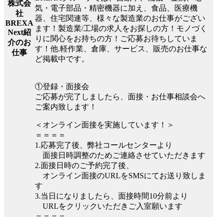
株式会
気・電子部品・精密機器に加え、食品、医療機
社
器、住宅関連等、様々な製造業のお仕事がござい
BREXA
ます！製造業/工場の求人をお探しの方！モノづく
Next紹
りに関心をお持ちの方！ご応募お待ちしていま
介のお
す！他.軽作業、倉庫、サービス、販売のお仕事な
仕事
ど掲載中です。
①登録・面接会
ご応募が完了しましたら、面接・お仕事相談会へ
ご案内致します！
＜オンライン面接を実施しています！＞
＝＝＝＝
1.応募完了後、弊社コールセンターより
面接日時調整のためご連絡させていただきます
2.面接日時のご予約完了後、
オンライン面接のURLをSMSにてお送り致しま
す
3.当日になりましたら、面接時間10分前より
URLをクリックいただきご入室願います
＝＝＝＝