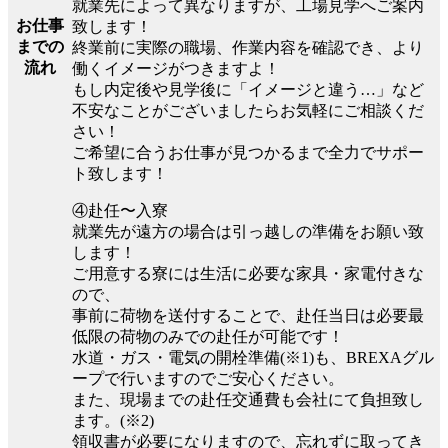
就業先によって異なりますが、工場見学へご案内
お仕事
致します！
までの
終業前に実際の職場、作業内容を確認でき、より
流れ
働くイメージがつきますよ！
もし内定後や見学後に「イメージと違う…」など
不安なことがございましたらお気軽にご相談くだ
さい！
ご希望に合うお仕事が見つかるまで全力でサポー
ト致します！
④赴任〜入寮
就業先が遠方の場合は引っ越しの準備をお願い致
します！
ご用意する寮には生活に必要な家具・家電付きな
ので、
事前に荷物を送付することで、赴任当日は必要最
低限の荷物のみでの赴任が可能です！
水道・ガス・電気の開栓準備(※1)も、BREXAグル
ープで行いますのでご安心ください。
また、現場までの赴任交通費も会社にて負担致し
ます。(※2)
領収書が必要になりますので、忘れずに取ってき