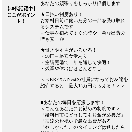
あなたの頑張りをしっかり評価します！
【30代活躍中】
★日払い制度あり！
ここがポイン
お給料日前に働いた分の一部を受け取れ
ト！
るシステムです。
お仕事を初めてすぐの時や、急な出費の
時も安心◎
★働きやすさがいろいろ！
・50円～格安食堂あり！
・空調完備で一年を通して快適！
・残業や休出はほとんどなし！
＜＜BREXA Nextの社員になってお友達を
紹介すると、最大15万円もらえる！＞＞
■あなたの毎日を応援します！
＜こんなあなたにお勧めの制度です＞
「給料日前にどうしてもお金が必要だ」
「友達のお祝いで急な出費がある」
「欲しかったこのタイミングは逃したら