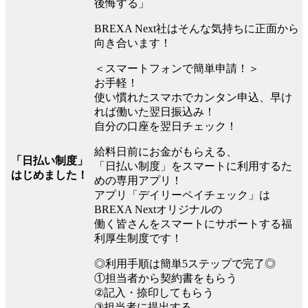
後悔する」
BREXA Next社はそんな気持ちに正面から
向き合います！
＜スマートフォンで簡単申請！＞
お手軽！
使い慣れたスマホでカンタン申込、早け
れば働いた翌日振込み！
自分の口座を翌日チェック！
給料日前にお金がもらえる、
「日払い制度」
「日払い制度」をスマートに利用するた
はじめました！
めの専用アプリ！
アプリ「デイリーペイチェック」は
BREXA Nextオリジナルの
働く皆さんをスマートにサポートする福
利厚生制度です！
◎利用手順は簡単5ステップで完了◎
①担当者から契約書をもらう
②記入・捺印してもらう
③担当者に提出する