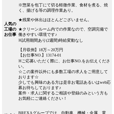
※惣菜を包丁にて切る軽微作業、食材を煮る、焼
く、揚げる等の調理作業あり。
★残業や休出はほとんどございません。
人気の
★クリーンルーム内での作業なので、空調完備で
工場の
働きやすい環境です♪
お仕事
※試用期間あり(2週間)時給変動なし
【月収例】18万～20万円
【お仕事NO.】13174-01
※ご応募いただく際に、お仕事NO.をお伝えくださ
い。
☆この案件以外にも多数工場の求人をご用意して
おります☆
少しでも興味のある方は是非お電話あるいはweb応
募お待ちしております♪
案件・求人に関するご相談や登録のみという方も
お気軽にご連絡ください！
BREXAグループでは、自動車、機械・金属、電