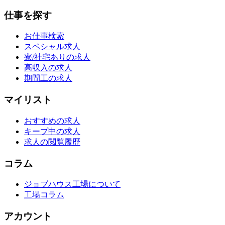
仕事を探す
お仕事検索
スペシャル求人
寮/社宅ありの求人
高収入の求人
期間工の求人
マイリスト
おすすめの求人
キープ中の求人
求人の閲覧履歴
コラム
ジョブハウス工場について
工場コラム
アカウント