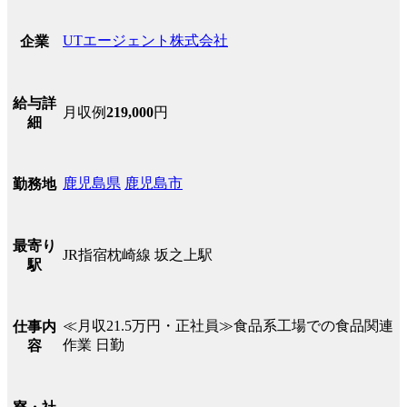
UTエージェント株式会社
企業
給与詳
月収例
219,000
円
細
鹿児島県
鹿児島市
勤務地
最寄り
JR指宿枕崎線 坂之上駅
駅
≪月収21.5万円・正社員≫食品系工場での食品関連
仕事内
作業 日勤
容