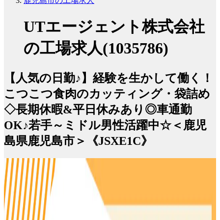
鹿児島市の工場求人
UTエージェント株式会社
の工場求人(1035786)
【人気の日勤♪】経験を生かして働く！
こつこつ食肉のカッティング・袋詰め
◇長期休暇&平日休みあり◎車通勤
OK♪若手～ミドル男性活躍中☆＜鹿児
島県鹿児島市＞《JSXE1C》