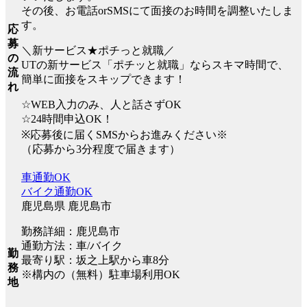
その後、お電話orSMSにて面接のお時間を調整いたしま
す。
応
募
＼新サービス★ポチっと就職／
の
UTの新サービス「ポチッと就職」ならスキマ時間で、
流
簡単に面接をスキップできます！
れ
☆WEB入力のみ、人と話さずOK
☆24時間申込OK！
※応募後に届くSMSからお進みください※
（応募から3分程度で届きます）
車通勤OK
バイク通勤OK
鹿児島県 鹿児島市
勤務詳細：鹿児島市
通勤方法：車/バイク
勤
最寄り駅：坂之上駅から車8分
務
※構内の（無料）駐車場利用OK
地