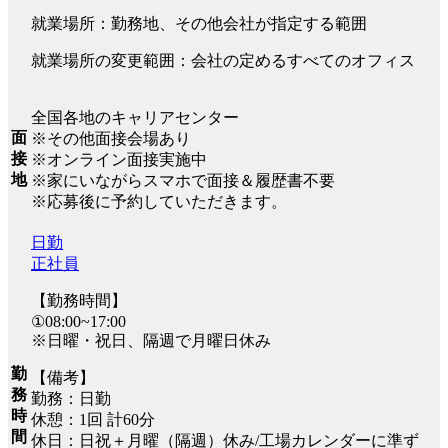
就業場所：勤務地、その他会社が指定する範囲
就業場所の変更範囲：会社の定めるすべてのオフィス
全国各地のキャリアセンター
面
※その他面接会場あり
接
※オンライン面接実施中
地
※家にいながらスマホで面接＆履歴書不要
※応募後に予約していただきます。
日勤
正社員
【勤務時間】
①08:00~17:00
※日曜・祝日、隔週で月曜日休み
勤
【備考】
務
勤務：日勤
時
休憩：1回 計60分
間
休日：日祝＋月曜（隔週）休み/工場カレンダーに準ず