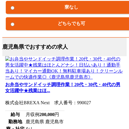
寮なし
どちらでも可
鹿児島県でおすすめの求人
お弁当やサンドイッチ調理作業！20代・30代・40代の男
女活躍中★残業はほ...
株式会社BREXA Next 求人番号：990027
給与
月収例
200,000
円
勤務地
鹿児島県 鹿児島市
寮・社宅
なし