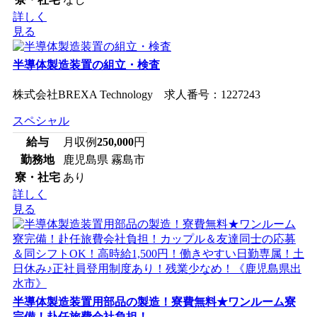
詳しく
見る
半導体製造装置の組立・検査
株式会社BREXA Technology 求人番号：1227243
スペシャル
給与
月収例
250,000
円
勤務地
鹿児島県 霧島市
寮・社宅
あり
詳しく
見る
半導体製造装置用部品の製造！寮費無料★ワンルーム寮
完備！赴任旅費会社負担！...