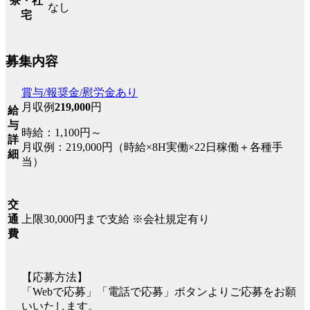
寮・社
なし
宅
募集内容
賞与/報奨金/慰労金あり
月収例
219,000
円
給
与
時給：1,100円～
詳
月収例：219,000円（時給×8H実働×22日稼働＋各種手
細
当）
交
上限30,000円まで支給 ※会社規定有り
通
費
【応募方法】
「Webで応募」「電話で応募」ボタンよりご応募をお願
いいたします。