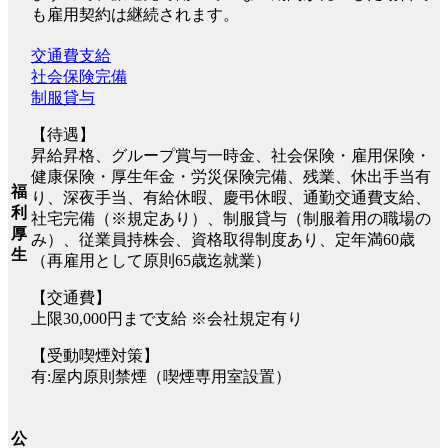
も雇用契約は継続されます。
交通費支給
社会保険完備
制服貸与
【待遇】
昇給昇格、グループ賞与一時金、社会保険・雇用保険・
健康保険・厚生年金・労災保険完備、残業、休出手当有
福
り、深夜手当、有給休暇、慶弔休暇、通勤交通費支給、
利
社宅完備（※規定あり）、制服貸与（制服着用の職場の
厚
み）、従業員持株会、資格取得制度あり、定年満60歳
生
（再雇用として原則65歳迄就業）
【交通費】
上限30,000円まで支給 ※会社規定有り
【受動喫煙対策】
有:屋内原則禁煙（喫煙専用室設置）
公