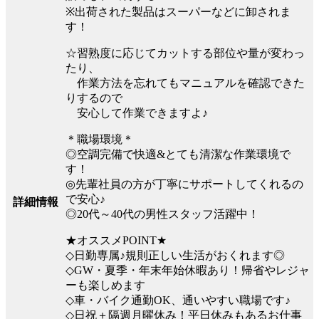
※出荷された製品はスーパーなどに卸されま
す！
☆習熟度に応じてカットする部位や量が変わっ
たり、
作業方法を忘れてもマニュアルを確認できた
りするので
安心して作業できますよ♪
＊職場環境＊
◎空調完備で快適&とても清潔な作業環境で
す！
◎先輩社員の方が丁寧にサポートしてくれるの
で安心♪
詳細情報
◎20代～40代の男性スタッフ活躍中！
★オススメPOINT★
◇日勤専属♪規則正しい生活がおくれます◎
◇GW・夏季・年末年始休暇あり！帰省やレジャ
ーも楽しめます
◇車・バイク通勤OK、通いやすい職場です♪
◇日祝＋隔週月曜休み！平日休みもあるお仕事