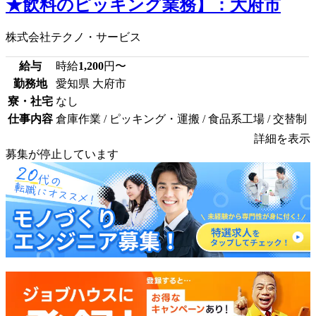
★飲料のピッキング業務】：大府市
株式会社テクノ・サービス
給与
時給
1,200
円〜
勤務地
愛知県 大府市
寮・社宅
なし
仕事内容
倉庫作業 / ピッキング・運搬 / 食品系工場 / 交替制
詳細を表示
募集が停止しています