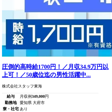
圧倒的高時給1700円！／月収34.9万円以
上可！／50歳位迄の男性活躍中...
株式会社スタッフ東海
給与
月収例
349,000
円
勤務地
愛知県 大府市
寮・社宅
あり