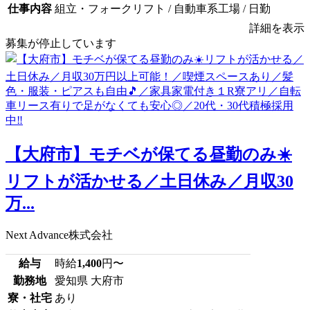
仕事内容
組立・フォークリフト / 自動車系工場 / 日勤
詳細を表示
募集が停止しています
【大府市】モチベが保てる昼勤のみ☀️
リフトが活かせる／土日休み／月収30
万...
Next Advance株式会社
給与
時給
1,400
円〜
勤務地
愛知県 大府市
寮・社宅
あり