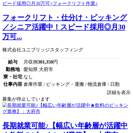
フォークリフト・仕分け・ピッキング
／シニア活躍中！スピード採用◎月30
万可...
株式会社ユニブリッジスタッフィング
給与
月収例
301,350
円
勤務地
愛知県 大府市
寮・社宅
なし
仕事内容
倉庫作業 / ピッキング・運搬 / 物流倉庫 / 日勤
詳細を表示
募集が停止しています
長期就業可能♪【幅広い年齢層が活躍中