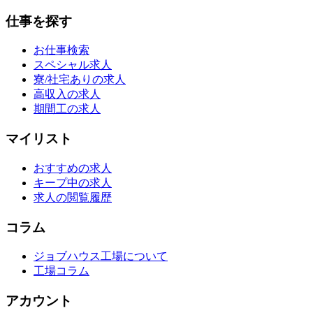
仕事を探す
お仕事検索
スペシャル求人
寮/社宅ありの求人
高収入の求人
期間工の求人
マイリスト
おすすめの求人
キープ中の求人
求人の閲覧履歴
コラム
ジョブハウス工場について
工場コラム
アカウント