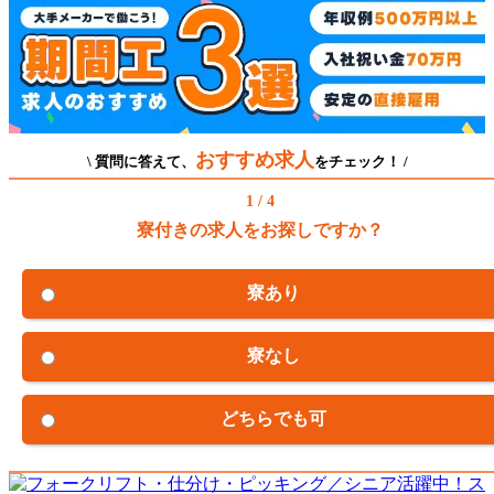
おすすめ求人
\ 質問に答えて、
をチェック！ /
1 / 4
寮付きの求人をお探しですか？
寮あり
寮なし
どちらでも可