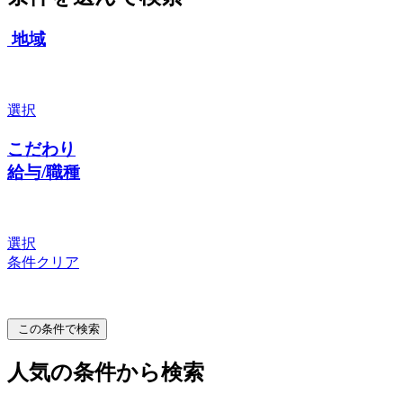
地域
選択
こだわり
給与/職種
選択
条件クリア
この条件で検索
人気の条件から検索