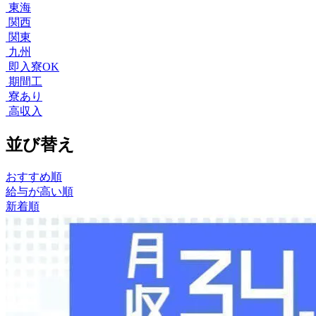
東海
関西
関東
九州
即入寮OK
期間工
寮あり
高収入
並び替え
おすすめ順
給与が高い順
新着順