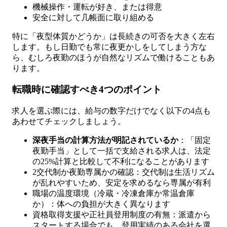
機械操作・運転が好き、または得意
安全に対して几帳面に取り組める
特に「夜型体質かどうか」は長続きの可否を大きく左右
します。もし日勤でも常に夜更かしをしてしまう方な
ら、むしろ夜勤のほうが自然なリズムで働けることもあ
ります。
転職時に確認すべき4つのポイント
求人を選ぶ際には、給与の数字だけでなく以下の4点も
あわせてチェックしましょう。
深夜手当の計算方法が明記されているか
：「固定
夜勤手当」として一括で支給される求人は、法定
の25%計算と比較して不利になることがあります
2交代制か夜勤専属かの確認：交代制は生活リズム
が乱れやすいため、安定を求めるなら専属が有利
職場の温度環境（冷蔵・冷凍倉庫か常温倉庫
か）：体への負担が大きく異なります
資格取得支援や正社員登用制度の有無：派遣から
スタートする場合でも、登用実績のある会社を選