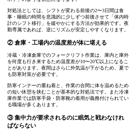
対処法としては、シフトが変わる前後の2〜3日間は食
事・睡眠の時間を意識的に少しずつ前後させて「体内時
計のシフト移行」を緩やかにする方法が効果的です。夜
勤専属であれば、逆にリズムが安定しやすくなります。
② 倉庫・工場内の温度差が体に堪える
冷蔵・冷凍倉庫でのフォークリフト作業は、庫内と庫外
を何度も行き来するため温度差が10〜20℃以上になるこ
とがあります。夜間はさらに外気温が下がるため、夏で
も防寒対策が必要です。
防寒インナーの重ね着と、作業の合間に体を温めるため
の短い休憩を挟むことが基本的な対処法です。また冷凍
庫作業では防寒手袋・防寒靴の着用が義務付けられてい
る職場が多くあります。
③ 集中力が要求されるのに眠気と戦わなけれ
ばならない