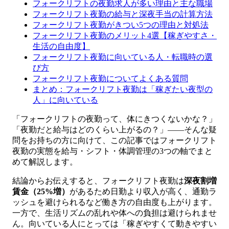
フォークリフトの夜勤求人が多い理由と主な職場
フォークリフト夜勤の給与と深夜手当の計算方法
フォークリフト夜勤がきつい5つの理由と対処法
フォークリフト夜勤のメリット4選【稼ぎやすさ・
生活の自由度】
フォークリフト夜勤に向いている人・転職時の選
び方
フォークリフト夜勤についてよくある質問
まとめ：フォークリフト夜勤は「稼ぎたい夜型の
人」に向いている
「フォークリフトの夜勤って、体にきつくないかな？」
「夜勤だと給与はどのくらい上がるの？」――そんな疑
問をお持ちの方に向けて、この記事ではフォークリフト
夜勤の実態を給与・シフト・体調管理の3つの軸でまと
めて解説します。
結論からお伝えすると、フォークリフト夜勤は
深夜割増
賃金（25%増）
があるため日勤より収入が高く、通勤ラ
ッシュを避けられるなど働き方の自由度も上がります。
一方で、生活リズムの乱れや体への負担は避けられませ
ん。向いている人にとっては「稼ぎやすくて動きやすい