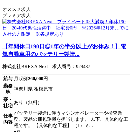
オススメ求人
プレミア求人
【年間休日190日◎1年の半分以上がお休み！】電
気自動車用のバッテリー製造...
株式会社BREXA Next 求人番号：929487
給与
月収例
260,000
円
勤務
神奈川県 相模原市
地
寮・
あり（無料）
社宅
バッテリー製造に伴うマシンオペレーターや検査業
仕事
務、製品の梱包運搬を担当します。 以下、具体的な工
内容
程です。 【具体的な工程】 （1）ミ...