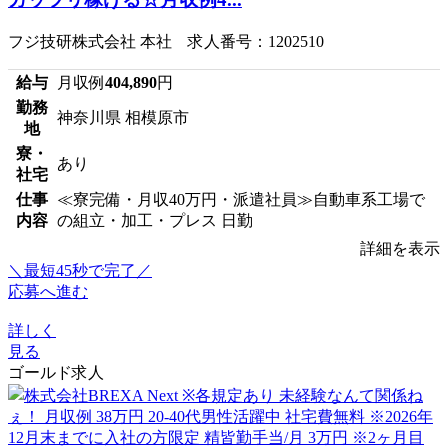
フジ技研株式会社 本社 求人番号：1202510
給与
月収例
404,890
円
勤務
神奈川県 相模原市
地
寮・
あり
社宅
仕事
≪寮完備・月収40万円・派遣社員≫自動車系工場で
内容
の組立・加工・プレス 日勤
詳細を表示
＼最短45秒で完了／
応募へ進む
詳しく
見る
ゴールド求人