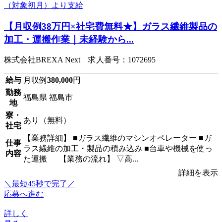
【月収例38万円×社宅費無料★】ガラス繊維製品の
加工・運搬作業｜未経験から...
株式会社BREXA Next 求人番号：1072695
給与
月収例
380,000
円
勤務
福島県 福島市
地
寮・
あり（無料）
社宅
【業務詳細】 ■ガラス繊維のマシンオペレーター ■ガ
仕事
ラス繊維の加工・製品の積み込み ■台車や機械を使っ
内容
た運搬 【業務の流れ】 ▽高...
詳細を表示
＼最短45秒で完了／
応募へ進む
詳しく