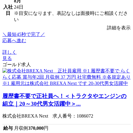
8月
入社
24日
日
※目安になります、表記なしは面接時にご相談くださ
い
詳細を表示
＼最短45秒で完了／
応募へ進む
詳しく
見る
ゴールド求人
履歴書不要で正社員へ！＜トラクタやエンジンの
組立｜20～30代男女活躍中＞...
株式会社BREXA Next 求人番号：1086072
給与
月収例
370,000
円