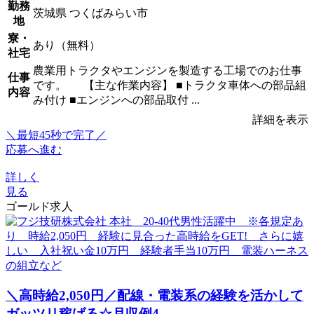
勤務
茨城県 つくばみらい市
地
寮・
あり（無料）
社宅
農業用トラクタやエンジンを製造する工場でのお仕事
仕事
です。 【主な作業内容】 ■トラクタ車体への部品組
内容
み付け ■エンジンへの部品取付 ...
詳細を表示
＼最短45秒で完了／
応募へ進む
詳しく
見る
ゴールド求人
＼高時給2,050円／配線・電装系の経験を活かして
ガッツリ稼げる☆月収例4...