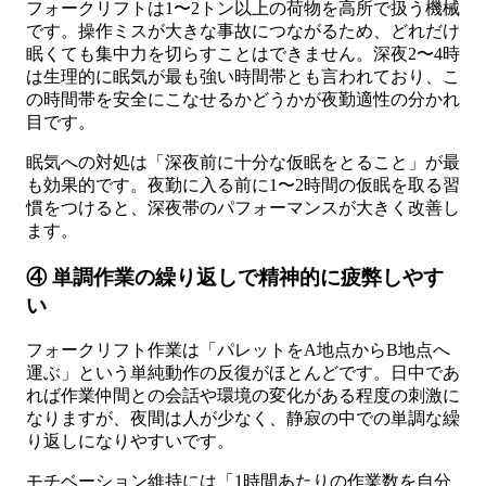
フォークリフトは1〜2トン以上の荷物を高所で扱う機械
です。操作ミスが大きな事故につながるため、どれだけ
眠くても集中力を切らすことはできません。深夜2〜4時
は生理的に眠気が最も強い時間帯とも言われており、こ
の時間帯を安全にこなせるかどうかが夜勤適性の分かれ
目です。
眠気への対処は「深夜前に十分な仮眠をとること」が最
も効果的です。夜勤に入る前に1〜2時間の仮眠を取る習
慣をつけると、深夜帯のパフォーマンスが大きく改善し
ます。
④ 単調作業の繰り返しで精神的に疲弊しやす
い
フォークリフト作業は「パレットをA地点からB地点へ
運ぶ」という単純動作の反復がほとんどです。日中であ
れば作業仲間との会話や環境の変化がある程度の刺激に
なりますが、夜間は人が少なく、静寂の中での単調な繰
り返しになりやすいです。
モチベーション維持には「1時間あたりの作業数を自分