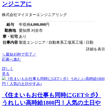
ンジニアに
株式会社マイスターエンジニアリング
給与
年収例
4,000,000
円
勤務地
愛知県 刈谷市
寮・社宅
あり
仕事内容
製造エンジニア / 自動車系工場系工場 / 日勤
詳細を表示
＼最短45秒で完了／
応募へ進む
詳しく
見る
《住まいもお仕事も同時にGET☆彡》
うれしい高時給1800円！人気の土日や