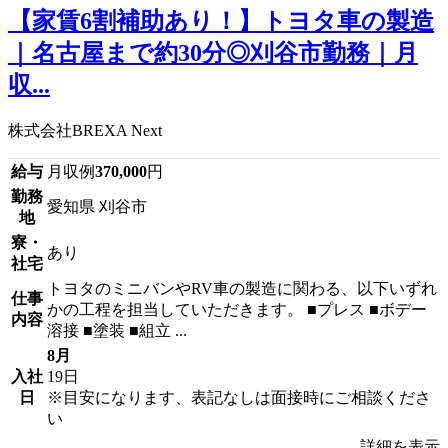
【家賃6割補助あり！】トヨタ車の製造
｜名古屋まで約30分◎刈谷市勤務｜月
収...
株式会社BREXA Next
給与
月収例
370,000
円
勤務
愛知県 刈谷市
地
寮・
あり
社宅
トヨタのミニバンやRV車の製造に関わる、以下いずれ
仕事
かの工程を担当していただきます。 ■プレス ■ボデー
内容
溶接 ■塗装 ■組立 ...
8月
入社
19日
日
※目安になります、表記なしは面接時にご相談くださ
い
詳細を表示