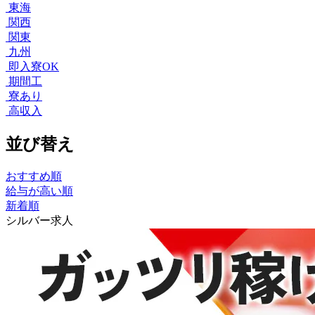
東海
関西
関東
九州
即入寮OK
期間工
寮あり
高収入
並び替え
おすすめ順
給与が高い順
新着順
シルバー求人