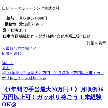
日研トータルソーシング株式会社
給与
月収例
374,000
円
勤務地
愛知県 刈谷市
寮・社宅
あり
仕事内容
機械操作・製造補助 / 自動車系工場 / 日勤
詳細を表示
＼最短45秒で完了／
応募へ進む
詳しく
見る
《1年間で手当最大20万円！》月収例36
万円以上可！ガッポリ稼ごう！未経験
OK◎