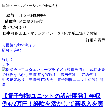
日研トータルソーシング株式会社
給与
月収例
348,000
円
勤務地
愛知県 刈谷市
寮・社宅
あり
仕事内容
加工・マシンオペレータ / 化学系工場 / 交替制
詳細を表示
＼最短45秒で完了／
応募へ進む
詳しく
見る
【電子制御ユニットの設計開発】年収
例472万円！経験を活かして高収入を実