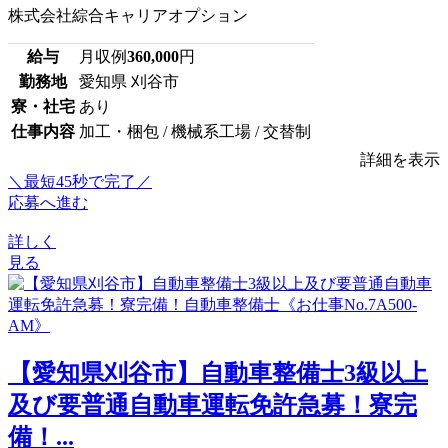
株式会社綜合キャリアオプション
給与
月収例
360,000
円
勤務地
愛知県 刈谷市
寮・社宅
あり
仕事内容
加工・梱包 / 機械系工場 / 交替制
詳細を表示
＼最短45秒で完了／
応募へ進む
詳しく
見る
【愛知県刈谷市】自動車整備士3級以上
及び要普通自動車運転免許急募！寮完
備！...