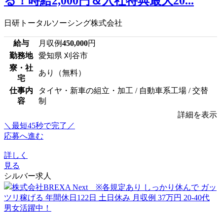
る！時給2,000円＆入社特典最大20...
日研トータルソーシング株式会社
給与
月収例
450,000
円
勤務地
愛知県 刈谷市
寮・社
あり（無料）
宅
仕事内
タイヤ・新車の組立・加工 / 自動車系工場 / 交替
容
制
詳細を表示
＼最短45秒で完了／
応募へ進む
詳しく
見る
シルバー求人