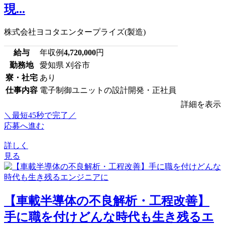
現...
株式会社ヨコタエンタープライズ(製造)
給与
年収例
4,720,000
円
勤務地
愛知県 刈谷市
寮・社宅
あり
仕事内容
電子制御ユニットの設計開発・正社員
詳細を表示
＼最短45秒で完了／
応募へ進む
詳しく
見る
【車載半導体の不良解析・工程改善】
手に職を付けどんな時代も生き残るエ