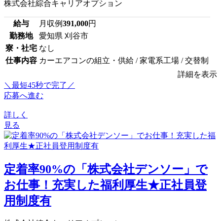
株式会社綜合キャリアオプション
給与
月収例
391,000
円
勤務地
愛知県 刈谷市
寮・社宅
なし
仕事内容
カーエアコンの組立・供給 / 家電系工場 / 交替制
詳細を表示
＼最短45秒で完了／
応募へ進む
詳しく
見る
定着率90%の「株式会社デンソー」で
お仕事！充実した福利厚生★正社員登
用制度有