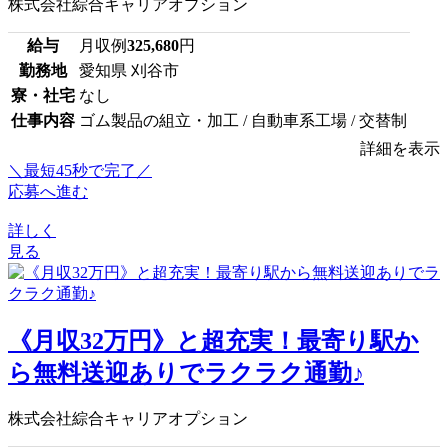
株式会社綜合キャリアオプション
給与
月収例
325,680
円
勤務地
愛知県 刈谷市
寮・社宅
なし
仕事内容
ゴム製品の組立・加工 / 自動車系工場 / 交替制
詳細を表示
＼最短45秒で完了／
応募へ進む
詳しく
見る
《月収32万円》と超充実！最寄り駅か
ら無料送迎ありでラクラク通勤♪
株式会社綜合キャリアオプション