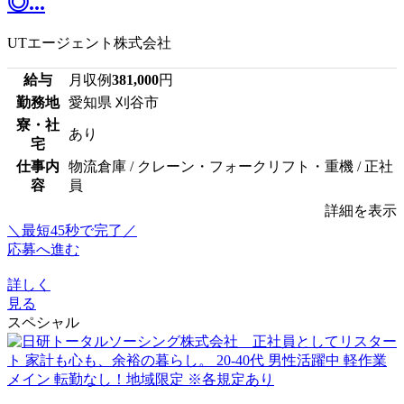
◎...
UTエージェント株式会社
給与
月収例
381,000
円
勤務地
愛知県 刈谷市
寮・社
あり
宅
仕事内
物流倉庫 / クレーン・フォークリフト・重機 / 正社
容
員
詳細を表示
＼最短45秒で完了／
応募へ進む
詳しく
見る
スペシャル