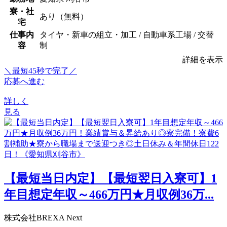
寮・社
あり（無料）
宅
仕事内
タイヤ・新車の組立・加工 / 自動車系工場 / 交替
容
制
詳細を表示
＼最短45秒で完了／
応募へ進む
詳しく
見る
【最短当日内定】【最短翌日入寮可】1
年目想定年収～466万円★月収例36万...
株式会社BREXA Next