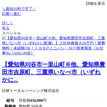
詳細を表示
＼最短45秒で完了／
応募へ進む
詳しく
見る
スペシャル
【愛知県刈谷市一里山町※他、愛知県豊
田市吉原町、三重県いなべ市（いずれ
かに...
日研トータルソーシング株式会社
給与
月収例
450,000
円
勤務地
愛知県 刈谷市