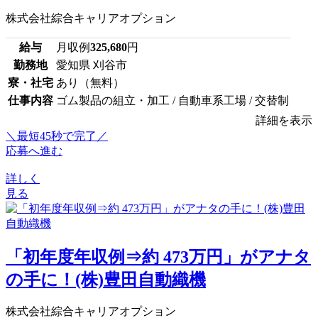
株式会社綜合キャリアオプション
給与
月収例
325,680
円
勤務地
愛知県 刈谷市
寮・社宅
あり（無料）
仕事内容
ゴム製品の組立・加工 / 自動車系工場 / 交替制
詳細を表示
＼最短45秒で完了／
応募へ進む
詳しく
見る
「初年度年収例⇒約 473万円」がアナタ
の手に！(株)豊田自動織機
株式会社綜合キャリアオプション