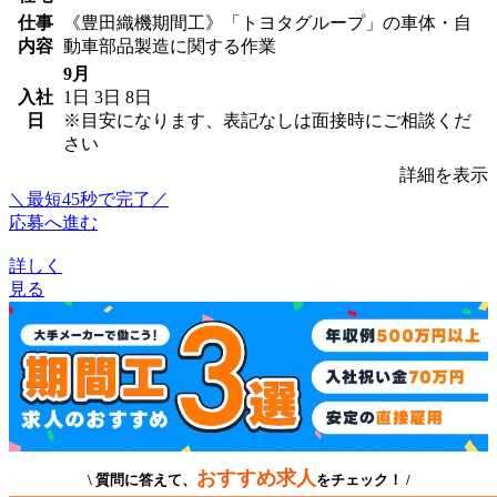
仕事
《豊田織機期間工》「トヨタグループ」の車体・自
内容
動車部品製造に関する作業
9月
入社
1日
3日
8日
日
※目安になります、表記なしは面接時にご相談くだ
さい
詳細を表示
＼最短45秒で完了／
応募へ進む
詳しく
見る
おすすめ求人
\ 質問に答えて、
をチェック！ /