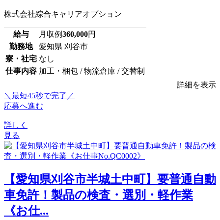
株式会社綜合キャリアオプション
給与
月収例
360,000
円
勤務地
愛知県 刈谷市
寮・社宅
なし
仕事内容
加工・梱包 / 物流倉庫 / 交替制
詳細を表示
＼最短45秒で完了／
応募へ進む
詳しく
見る
【愛知県刈谷市半城土中町】要普通自動
車免許！製品の検査・選別・軽作業
《お仕...