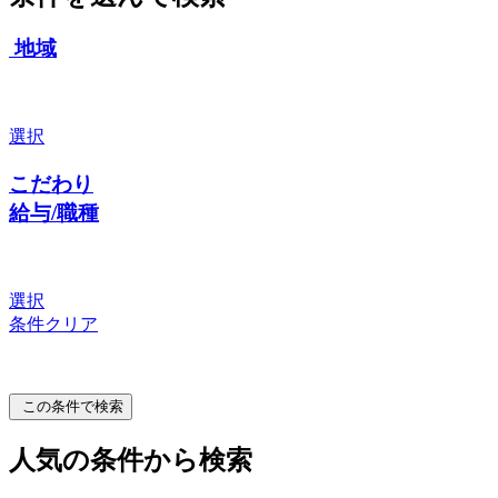
地域
選択
こだわり
給与/職種
選択
条件クリア
この条件で検索
人気の条件から検索