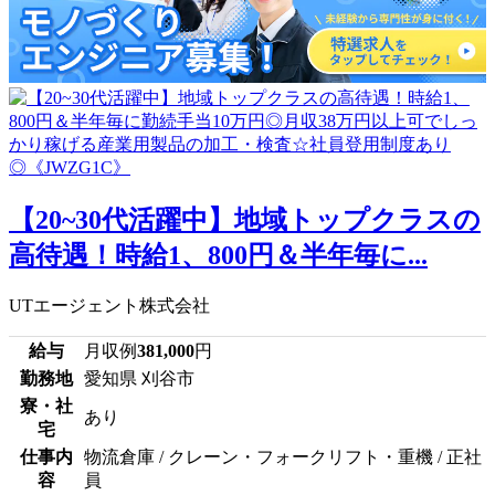
【20~30代活躍中】地域トップクラスの
高待遇！時給1、800円＆半年毎に...
UTエージェント株式会社
給与
月収例
381,000
円
勤務地
愛知県 刈谷市
寮・社
あり
宅
仕事内
物流倉庫 / クレーン・フォークリフト・重機 / 正社
容
員