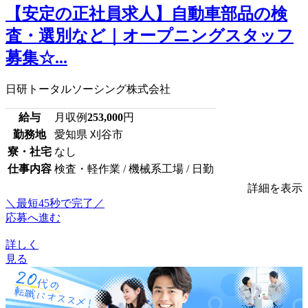
【安定の正社員求人】自動車部品の検
査・選別など｜オープニングスタッフ
募集☆...
日研トータルソーシング株式会社
給与
月収例
253,000
円
勤務地
愛知県 刈谷市
寮・社宅
なし
仕事内容
検査・軽作業 / 機械系工場 / 日勤
詳細を表示
＼最短45秒で完了／
応募へ進む
詳しく
見る