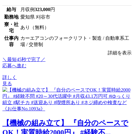
給与
月収例
323,000
円
勤務地
愛知県 刈谷市
寮・社
あり（無料）
宅
仕事内
カーエアコンのフォークリフト・製造 / 自動車系工
容
場 / 交替制
詳細を表示
＼最短45秒で完了／
応募へ進む
詳しく
見る
【機械の組み立て】 『自分のペースで
OK！実質時給2000円』 #経験不...