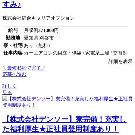
すみ♪
株式会社綜合キャリアオプション
給与
月収例
371,000
円
勤務地
愛知県 刈谷市
寮・社宅
あり（無料）
仕事内容
カーエアコンの組立・供給 / 家電系工場 / 交替制
詳細を表示
＼最短45秒で完了／
応募へ進む
詳しく
見る
【株式会社デンソー】寮完備！充実し
た福利厚生★正社員登用制度あり！