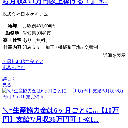
ら月収43.1万円以上稼げる！』 #...
株式会社日本ケイテム
給与
月収例
431,000
円
勤務地
愛知県 刈谷市
寮・社宅
あり（無料）
仕事内容
組み立て・加工 / 機械系工場 / 交替制
詳細を表示
＼最短45秒で完了／
応募へ進む
詳しく
見る
＼*生産協力金は6ヶ月ごとに...【10万
円】支給*/月収36万円可！≪1...