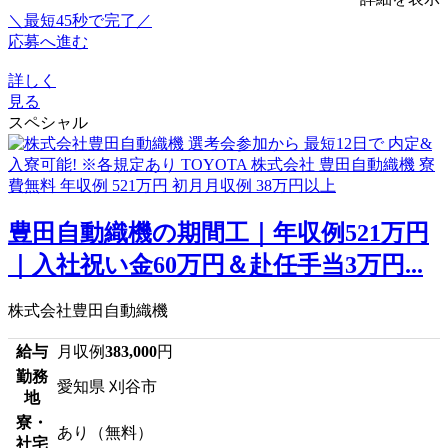
＼最短45秒で完了／
応募へ進む
詳しく
見る
スペシャル
豊田自動織機の期間工｜年収例521万円
｜入社祝い金60万円＆赴任手当3万円...
株式会社豊田自動織機
給与
月収例
383,000
円
勤務
愛知県 刈谷市
地
寮・
あり（無料）
社宅