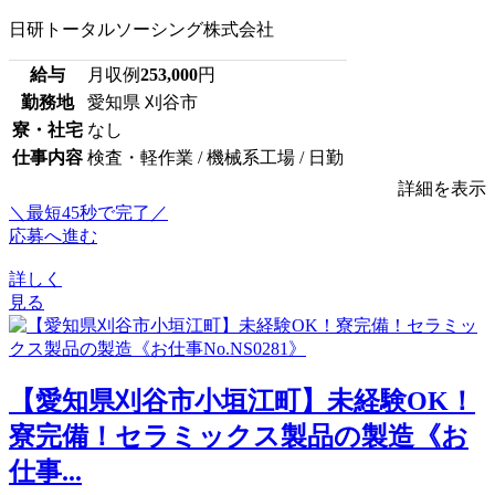
日研トータルソーシング株式会社
給与
月収例
253,000
円
勤務地
愛知県 刈谷市
寮・社宅
なし
仕事内容
検査・軽作業 / 機械系工場 / 日勤
詳細を表示
＼最短45秒で完了／
応募へ進む
詳しく
見る
【愛知県刈谷市小垣江町】未経験OK！
寮完備！セラミックス製品の製造《お
仕事...