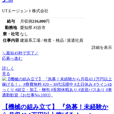
UTエージェント株式会社
給与
月収例
216,000
円
勤務地
愛知県 刈谷市
寮・社宅
なし
仕事内容
建築系工場 / 検査・検品 / 派遣社員
詳細を表示
＼最短45秒で完了／
応募へ進む
詳しく
見る
【機械の組み立て】 『急募！未経験か