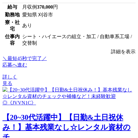
給与
月収例
370,000
円
勤務地
愛知県 刈谷市
寮・社
あり
宅
仕事内
シート・ハイエースの組立・加工 / 自動車系工場 /
容
交替制
詳細を表示
＼最短45秒で完了／
応募へ進む
詳しく
見る
【20~30代活躍中】【日勤&土日祝休
み！】基本残業なし☆レンタル資材の
チ...