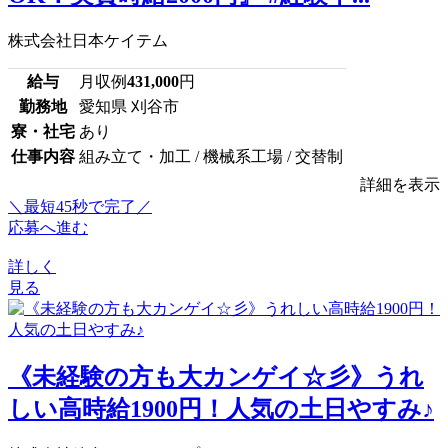
株式会社日本ケイテム
給与
月収例
431,000
円
勤務地
愛知県 刈谷市
寮・社宅
あり
仕事内容
組み立て・加工 / 機械系工場 / 交替制
詳細を表示
＼最短45秒で完了／
応募へ進む
詳しく
見る
《未経験の方も大カンゲイ☆彡》うれ
しい高時給1900円！人気の土日やすみ♪