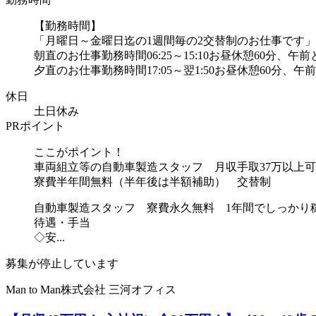
【勤務時間】
「月曜日～金曜日迄の1週間毎の2交替制のお仕事です」
朝直のお仕事勤務時間06:25～15:10お昼休憩60分、
夕直のお仕事勤務時間17:05～翌1:50お昼休憩60分、午
休日
土日休み
PRポイント
ここがポイント！
車両組立等の自動車製造スタッフ 月収手取37万以上
寮費半年間無料（半年後は半額補助） 交替制
自動車製造スタッフ 寮費永久無料 1年間でしっかり
待遇・手当
◇安...
募集が停止しています
Man to Man株式会社 三河オフィス