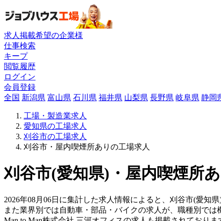
求人掲載希望の企業様
仕事検索
キープ
閲覧履歴
ログイン
会員登録
全国
新潟県
富山県
石川県
福井県
山梨県
長野県
岐阜県
静岡
工場・製造業求人
愛知県の工場求人
刈谷市の工場求人
刈谷市・屋内喫煙所ありの工場求人
刈谷市(愛知県)・屋内喫煙所あ
2026年08月06日に集計した求人情報によると、刈谷市(愛知県
また業界別では自動車・部品・バイクの求人が、職種別では
Man to Man株式会社 三河オフィスの求人も掲載されて