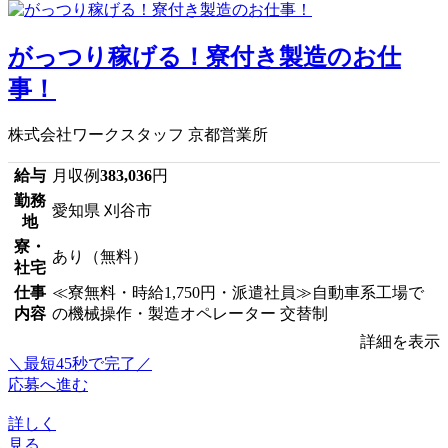
がっつり稼げる！寮付き製造のお仕
事！
株式会社ワークスタッフ 京都営業所
給与
月収例
383,036
円
勤務
愛知県 刈谷市
地
寮・
あり（無料）
社宅
仕事
≪寮無料・時給1,750円・派遣社員≫自動車系工場で
内容
の機械操作・製造オペレーター 交替制
詳細を表示
＼最短45秒で完了／
応募へ進む
詳しく
見る