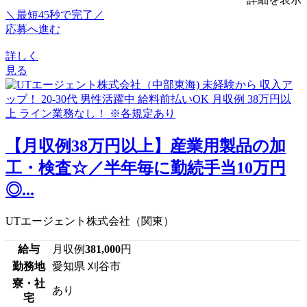
＼最短45秒で完了／
応募へ進む
詳しく
見る
【月収例38万円以上】産業用製品の加
工・検査☆／半年毎に勤続手当10万円
◎...
UTエージェント株式会社（関東）
給与
月収例
381,000
円
勤務地
愛知県 刈谷市
寮・社
あり
宅