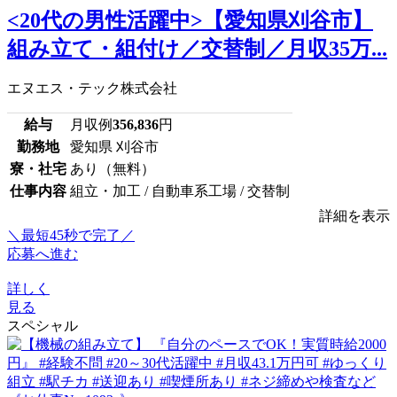
<20代の男性活躍中>【愛知県刈谷市】
組み立て・組付け／交替制／月収35万...
エヌエス・テック株式会社
給与
月収例
356,836
円
勤務地
愛知県 刈谷市
寮・社宅
あり（無料）
仕事内容
組立・加工 / 自動車系工場 / 交替制
詳細を表示
＼最短45秒で完了／
応募へ進む
詳しく
見る
スペシャル