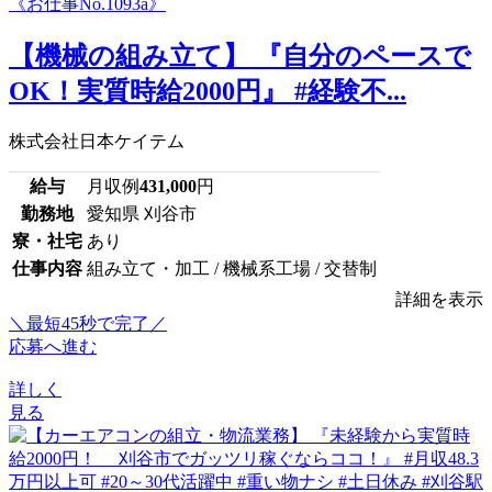
【機械の組み立て】 『自分のペースで
OK！実質時給2000円』 #経験不...
株式会社日本ケイテム
給与
月収例
431,000
円
勤務地
愛知県 刈谷市
寮・社宅
あり
仕事内容
組み立て・加工 / 機械系工場 / 交替制
詳細を表示
＼最短45秒で完了／
応募へ進む
詳しく
見る