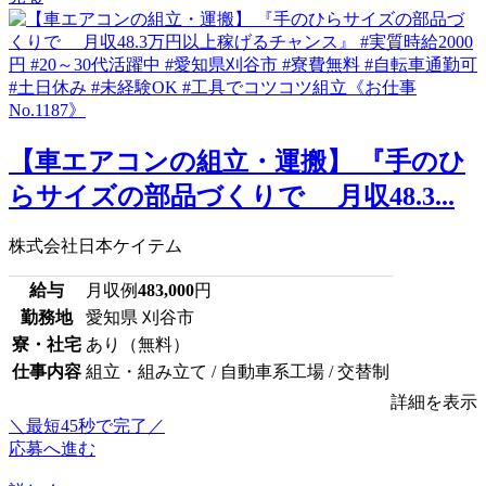
【車エアコンの組立・運搬】 『手のひ
らサイズの部品づくりで 月収48.3...
株式会社日本ケイテム
給与
月収例
483,000
円
勤務地
愛知県 刈谷市
寮・社宅
あり（無料）
仕事内容
組立・組み立て / 自動車系工場 / 交替制
詳細を表示
＼最短45秒で完了／
応募へ進む