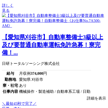
詳しく
見る
【愛知県刈谷市】自動車整備士3級以上
及び要普通自動車運転免許急募！寮完
備！...
日研トータルソーシング株式会社
給与
月収例
374,000
円
勤務地
愛知県 刈谷市
寮・社宅
あり
仕事内容
機械操作・製造補助 / 自動車系工場 / 日勤
詳細を表示
＼最短45秒で完了／