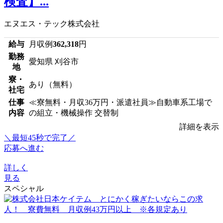
検査】...
エヌエス・テック株式会社
給与
月収例
362,318
円
勤務
愛知県 刈谷市
地
寮・
あり（無料）
社宅
仕事
≪寮無料・月収36万円・派遣社員≫自動車系工場で
内容
の組立・機械操作 交替制
詳細を表示
＼最短45秒で完了／
応募へ進む
詳しく
見る
スペシャル