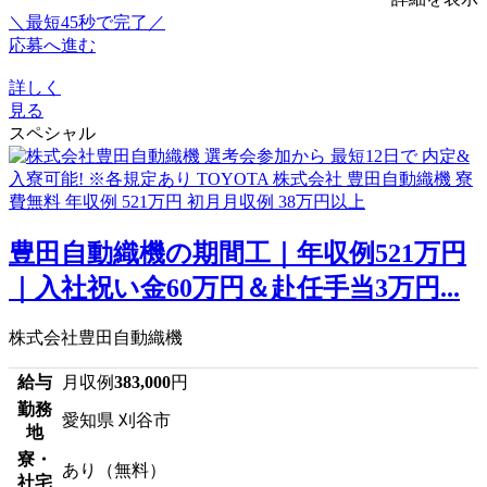
＼最短45秒で完了／
応募へ進む
詳しく
見る
スペシャル
豊田自動織機の期間工｜年収例521万円
｜入社祝い金60万円＆赴任手当3万円...
株式会社豊田自動織機
給与
月収例
383,000
円
勤務
愛知県 刈谷市
地
寮・
あり（無料）
社宅