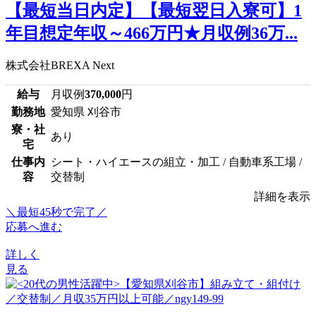
【最短当日内定】【最短翌日入寮可】1
年目想定年収～466万円★月収例36万...
株式会社BREXA Next
給与
月収例
370,000
円
勤務地
愛知県 刈谷市
寮・社
あり
宅
仕事内
シート・ハイエースの組立・加工 / 自動車系工場 /
容
交替制
詳細を表示
＼最短45秒で完了／
応募へ進む
詳しく
見る