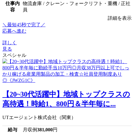
仕事内
物流倉庫 / クレーン・フォークリフト・重機 / 正社
容
員
詳細を表示
＼最短45秒で完了／
応募へ進む
詳しく
見る
スペシャル
【20~30代活躍中】地域トップクラスの
高待遇！時給1、800円＆半年毎に...
UTエージェント株式会社（関東）
給与
月収例
381,000
円