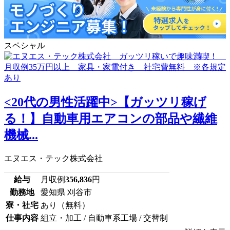
スペシャル
<20代の男性活躍中>【ガッツリ稼げ
る！】自動車用エアコンの部品や繊維
機械...
エヌエス・テック株式会社
給与
月収例
356,836
円
勤務地
愛知県 刈谷市
寮・社宅
あり（無料）
仕事内容
組立・加工 / 自動車系工場 / 交替制