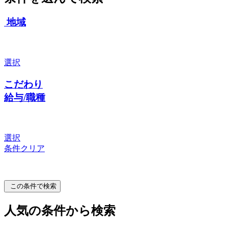
地域
選択
こだわり
給与/職種
選択
条件クリア
この条件で検索
人気の条件から検索