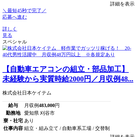
詳細を表示
＼最短45秒で完了／
応募へ進む
詳しく
見る
スペシャル
【自動車エアコンの組立・部品加工】
未経験から実質時給2000円／月収例48...
株式会社日本ケイテム
給与
月収例
483,000
円
勤務地
愛知県 刈谷市
寮・社宅
あり
仕事内容
組立・組み立て / 自動車系工場 / 交替制
詳細を表示