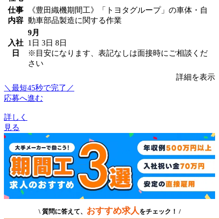
仕事
《豊田織機期間工》「トヨタグループ」の車体・自
内容
動車部品製造に関する作業
9月
入社
1日
3日
8日
日
※目安になります、表記なしは面接時にご相談くだ
さい
詳細を表示
＼最短45秒で完了／
応募へ進む
詳しく
見る
おすすめ求人
\ 質問に答えて、
をチェック！ /