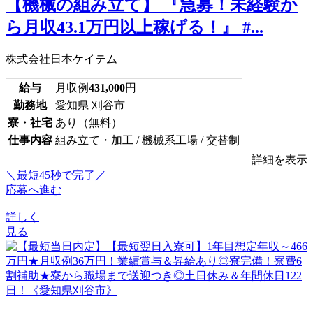
【機械の組み立て】 『急募！未経験か
ら月収43.1万円以上稼げる！』 #...
株式会社日本ケイテム
給与
月収例
431,000
円
勤務地
愛知県 刈谷市
寮・社宅
あり（無料）
仕事内容
組み立て・加工 / 機械系工場 / 交替制
詳細を表示
＼最短45秒で完了／
応募へ進む
詳しく
見る