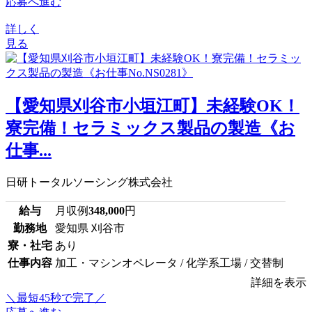
応募へ進む
詳しく
見る
【愛知県刈谷市小垣江町】未経験OK！
寮完備！セラミックス製品の製造《お
仕事...
日研トータルソーシング株式会社
給与
月収例
348,000
円
勤務地
愛知県 刈谷市
寮・社宅
あり
仕事内容
加工・マシンオペレータ / 化学系工場 / 交替制
詳細を表示
＼最短45秒で完了／