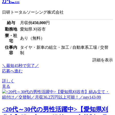
かに...
日研トータルソーシング株式会社
給与
月収例
450,000
円
勤務地
愛知県 刈谷市
寮・社
あり（無料）
宅
仕事内
タイヤ・新車の組立・加工 / 自動車系工場 / 交替
容
制
詳細を表示
＼最短45秒で完了／
応募へ進む
詳しく
見る
<20代～30代の男性活躍中>【愛知県刈