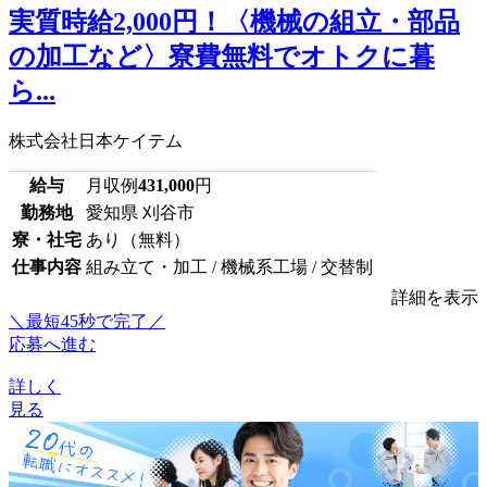
実質時給2,000円！〈機械の組立・部品
の加工など〉寮費無料でオトクに暮
ら...
株式会社日本ケイテム
給与
月収例
431,000
円
勤務地
愛知県 刈谷市
寮・社宅
あり（無料）
仕事内容
組み立て・加工 / 機械系工場 / 交替制
詳細を表示
＼最短45秒で完了／
応募へ進む
詳しく
見る