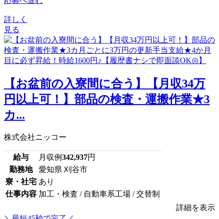
応募へ進む
詳しく
見る
【お盆前の入寮間に合う】【月収34万
円以上可！】部品の検査・運搬作業★3
カ...
株式会社ニッコー
給与
月収例
342,937
円
勤務地
愛知県 刈谷市
寮・社宅
あり
仕事内容
加工・検査 / 自動車系工場 / 交替制
詳細を表示
＼最短45秒で完了／