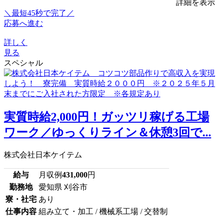
詳細を表示
＼最短45秒で完了／
応募へ進む
詳しく
見る
スペシャル
実質時給2,000円！ガッツリ稼げる工場
ワーク／ゆっくりライン＆休憩3回で...
株式会社日本ケイテム
給与
月収例
431,000
円
勤務地
愛知県 刈谷市
寮・社宅
あり
仕事内容
組み立て・加工 / 機械系工場 / 交替制