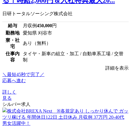
る！時給2,000円＆入社特典最大20...
日研トータルソーシング株式会社
給与
月収例
450,000
円
勤務地
愛知県 刈谷市
寮・社
あり（無料）
宅
仕事内
タイヤ・新車の組立・加工 / 自動車系工場 / 交替
容
制
詳細を表示
＼最短45秒で完了／
応募へ進む
詳しく
見る
シルバー求人