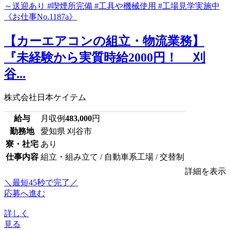
【カーエアコンの組立・物流業務】
『未経験から実質時給2000円！ 刈
谷...
株式会社日本ケイテム
給与
月収例
483,000
円
勤務地
愛知県 刈谷市
寮・社宅
あり
仕事内容
組立・組み立て / 自動車系工場 / 交替制
詳細を表示
＼最短45秒で完了／
応募へ進む
詳しく
見る