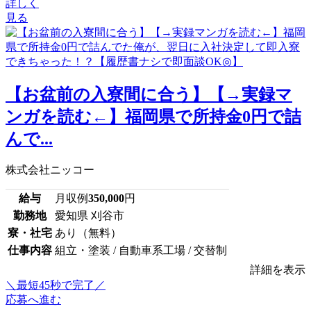
詳しく
見る
【お盆前の入寮間に合う】【→実録マ
ンガを読む←】福岡県で所持金0円で詰
んで...
株式会社ニッコー
給与
月収例
350,000
円
勤務地
愛知県 刈谷市
寮・社宅
あり（無料）
仕事内容
組立・塗装 / 自動車系工場 / 交替制
詳細を表示
＼最短45秒で完了／
応募へ進む