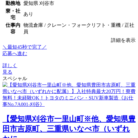
勤務地
愛知県 刈谷市
寮・社
あり
宅
仕事内
物流倉庫 / クレーン・フォークリフト・重機 / 正社
容
員
詳細を表示
＼最短45秒で完了／
応募へ進む
詳しく
見る
スペシャル
【愛知県刈谷市一里山町※他、愛知県豊
田市吉原町、三重県いなべ市（いずれ