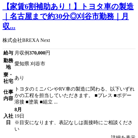
【家賃6割補助あり！】トヨタ車の製造
｜名古屋まで約30分◎刈谷市勤務｜月
収...
株式会社BREXA Next
給与
月収例
370,000
円
勤務
愛知県 刈谷市
地
寮・
あり
社宅
トヨタのミニバンやRV車の製造に関わる、以下いずれ
仕事
かの工程を担当していただきます。 ■プレス ■ボデー
内容
溶接 ■塗装 ■組立 ...
8月
入社
19日
日
※目安になります、表記なしは面接時にご相談くださ
い
詳細を表示