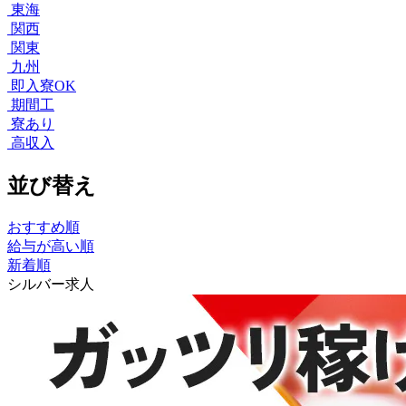
東海
関西
関東
九州
即入寮OK
期間工
寮あり
高収入
並び替え
おすすめ順
給与が高い順
新着順
シルバー求人