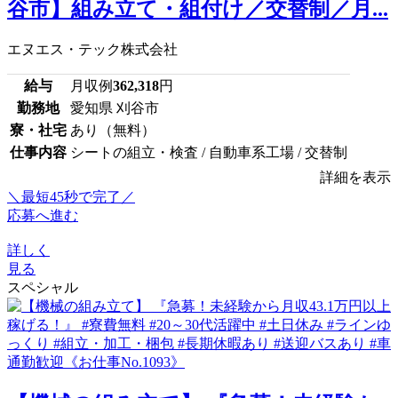
谷市】組み立て・組付け／交替制／月...
エヌエス・テック株式会社
給与
月収例
362,318
円
勤務地
愛知県 刈谷市
寮・社宅
あり（無料）
仕事内容
シートの組立・検査 / 自動車系工場 / 交替制
詳細を表示
＼最短45秒で完了／
応募へ進む
詳しく
見る
スペシャル