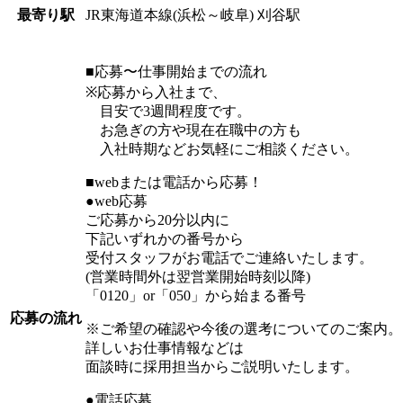
JR東海道本線(浜松～岐阜) 刈谷駅
最寄り駅
■応募〜仕事開始までの流れ
※応募から入社まで、
目安で3週間程度です。
お急ぎの方や現在在職中の方も
入社時期などお気軽にご相談ください。
■webまたは電話から応募！
●web応募
ご応募から20分以内に
下記いずれかの番号から
受付スタッフがお電話でご連絡いたします。
(営業時間外は翌営業開始時刻以降)
「0120」or「050」から始まる番号
応募の流れ
※ご希望の確認や今後の選考についてのご案内。
詳しいお仕事情報などは
面談時に採用担当からご説明いたします。
●電話応募