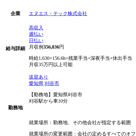
エヌエス・テック株式会社
企業
高収入
週払い
日払い
月収例
356,836
円
給与詳細
時給1,630×156.6h+残業手当+深夜手当+休出手当
月収35万円以上可能
送迎あり
愛知県
刈谷市
【勤務地】愛知県刈谷市
刈谷駅から車10分
勤務地
就業場所：勤務地、その他会社が指定する範囲
就業場所の変更範囲：会社の定めるすべてのオフ