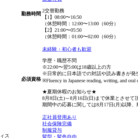
2交替勤務
勤務時間
【1】08:00〜16:50
（休憩時間：12:00〜13:00（60分）
【2】21:00〜05:50
（休憩時間：01:00〜02:00（60分）
未経験・初心者も歓迎
学歴・職歴不問
※22:00〜翌5:00は18歳以上の方
※日常的に日本語での対話や読み書きが発
必須資格
※Fluency in Japanese reading, writing, and oral 
★夏期休暇のお知らせ★
8月8日(土)～8月16日(日)まで休業とさせ
期間中の応募に関しては8月17日(月)以降
正社員登用あり
社会保険完備
制服貸与
ィス
髪型・髪色自由