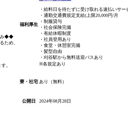
・給料日を待たずに受け取れる速払いサー
・通勤交通費規定支給(上限20,000円/月
・制服貸与
福利厚生
・社会保険完備
・有給休暇制度
み◆◆
・社員登用あり
るため、
・食堂・休憩室完備
・髪型自由
・刈谷駅から無料送迎バスあり
※各規定あり
ます。
あり（無料）
寮・社宅
2024年08月28日
公開日