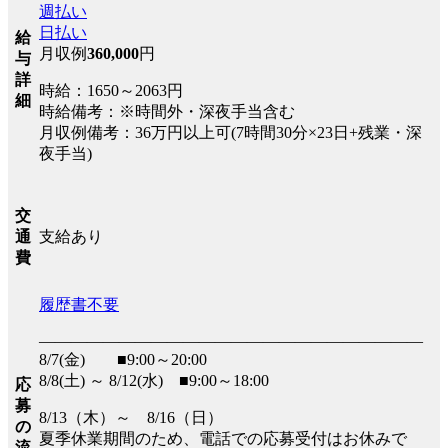
週払い
日払い
給
月収例
360,000
円
与
詳
時給：1650～2063円
細
時給備考：※時間外・深夜手当含む
月収例備考：36万円以上可(7時間30分×23日+残業・深
夜手当)
交
支給あり
通
費
履歴書不要
――――――――――――――――――――――――
8/7(金) ■9:00～20:00
8/8(土) ～ 8/12(水) ■9:00～18:00
応
募
8/13（木）～ 8/16（日）
の
夏季休業期間のため、電話での応募受付はお休みで
流