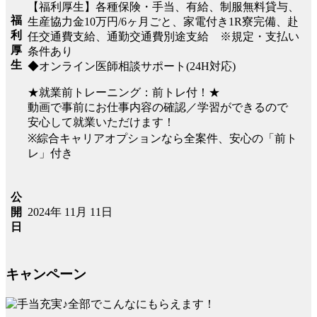
【福利厚生】各種保険・手当、有給、制服無料貸与、
福
生産協力金10万円/6ヶ月ごと、家電付き1R寮完備、赴
利
任交通費支給、通勤交通費別途支給 ※規定・支払い
厚
条件あり
生
◆オンライン医師相談サポート(24H対応)
★就業前トレーニング：前トレ付！★
動画で事前にお仕事内容の確認／学習ができるので
安心して就業いただけます！
※綜合キャリアオプションなら全案件、安心の「前ト
レ」付き
公
2024年 11月 11日
開
日
キャンペーン