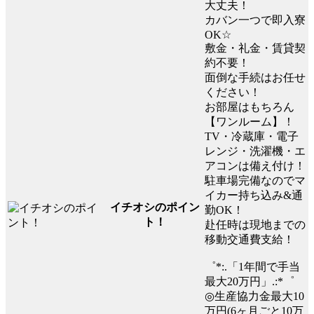
大丈夫！
カバン一つで即入寮
OK☆
敷金・礼金・賃貸契
約不要！
面倒な手続はお任せ
ください！
お部屋はもちろん
【ワンルーム】！
TV・冷蔵庫・電子
レンジ・洗濯機・エ
アコンは備え付け！
駐車場完備なのでマ
イカー持ち込み&通
イチオシのポイン
勤OK！
ト！
赴任時は現地までの
移動交通費支給！
゜*:.「1年間で手当
最大20万円」.:*゜
◎生産協力金最大10
万円(6ヶ月ごと10万