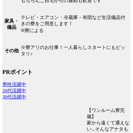
もちろんご自宅からの通勤も歓迎です
テレビ・エアコン・冷蔵庫・布団など生活備品付
家具・
きの寮をご用意します！
備品
※寮による
※寮アリのお仕事！一人暮らしスタートにもピッ
その他
タリ♪
PRポイント
男性活躍中
20代活躍中
30代活躍中
【ワンルーム寮完
備】
家から遠くて通えな
い...そんなアナタも