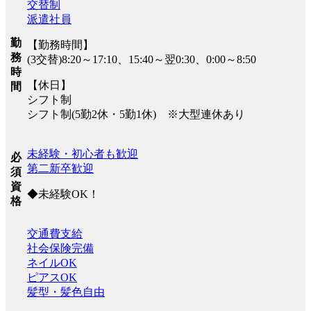
交替制
派遣社員
勤
【勤務時間】
務
(3交替)8:20～17:10、15:40～翌0:30、0:00～8:50
時
【休日】
間
シフト制
シフト制(5勤2休・5勤1休) ※大型連休あり
未経験・初心者も歓迎
必
第二新卒歓迎
須
資
◆未経験OK！
格
交通費支給
社会保険完備
ネイルOK
ピアスOK
髪型・髪色自由