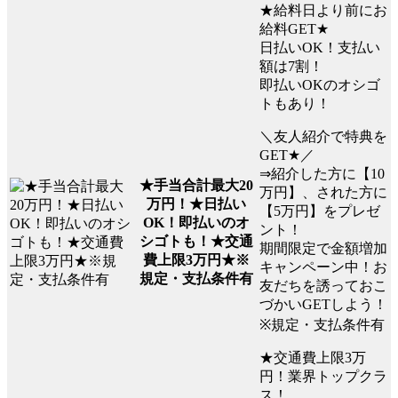
★給料日より前にお
給料GET★
日払いOK！支払い
額は7割！
即払いOKのオシゴ
トもあり！
＼友人紹介で特典を
GET★／
⇒紹介した方に【10
★手当合計最大20
万円】、された方に
万円！★日払い
【5万円】をプレゼ
OK！即払いのオ
ント！
シゴトも！★交通
期間限定で金額増加
費上限3万円★※
キャンペーン中！お
規定・支払条件有
友だちを誘っておこ
づかいGETしよう！
※規定・支払条件有
★交通費上限3万
円！業界トップクラ
ス！