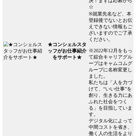
決！まずは応募から
☆
※就業先名など、本
登録後でないとお伝
えできない情報もご
ざいますのでご了承
ください。
★コンシェルスタ
※2022年12月をもっ
ッフがお仕事紹介
て綜合キャリアグル
をサポート★
ープはキャムコムグ
ループに名称変更し
ました。
私たちは「人を力づ
けて、“いい仕事”を
創り、生きる力にあ
ふれた社会をつく
る」を目指していま
す。
デジタル化によって
中間コストを省き、
働く人の生活をより