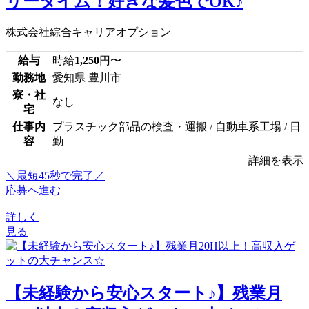
リータイム！好きな髪色でOK♪
株式会社綜合キャリアオプション
給与
時給
1,250
円〜
勤務地
愛知県 豊川市
寮・社
なし
宅
仕事内
プラスチック部品の検査・運搬 / 自動車系工場 / 日
容
勤
詳細を表示
＼最短45秒で完了／
応募へ進む
詳しく
見る
【未経験から安心スタート♪】残業月