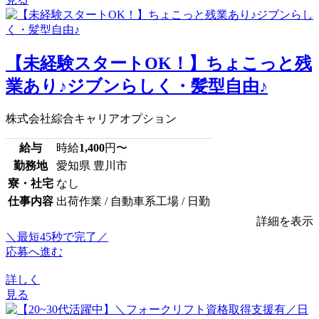
【未経験スタートOK！】ちょこっと残
業あり♪ジブンらしく・髪型自由♪
株式会社綜合キャリアオプション
給与
時給
1,400
円〜
勤務地
愛知県 豊川市
寮・社宅
なし
仕事内容
出荷作業 / 自動車系工場 / 日勤
詳細を表示
＼最短45秒で完了／
応募へ進む
詳しく
見る