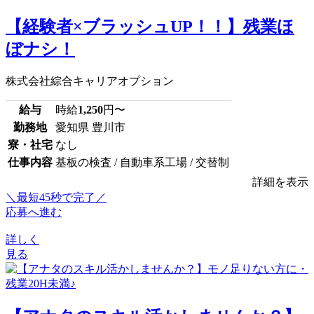
【経験者×ブラッシュUP！！】残業ほ
ぼナシ！
株式会社綜合キャリアオプション
給与
時給
1,250
円〜
勤務地
愛知県 豊川市
寮・社宅
なし
仕事内容
基板の検査 / 自動車系工場 / 交替制
詳細を表示
＼最短45秒で完了／
応募へ進む
詳しく
見る