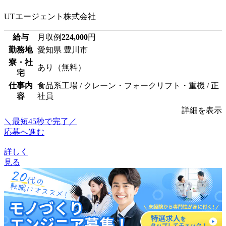
UTエージェント株式会社
給与
月収例
224,000
円
勤務地
愛知県 豊川市
寮・社
あり（無料）
宅
仕事内
食品系工場 / クレーン・フォークリフト・重機 / 正
容
社員
詳細を表示
＼最短45秒で完了／
応募へ進む
詳しく
見る