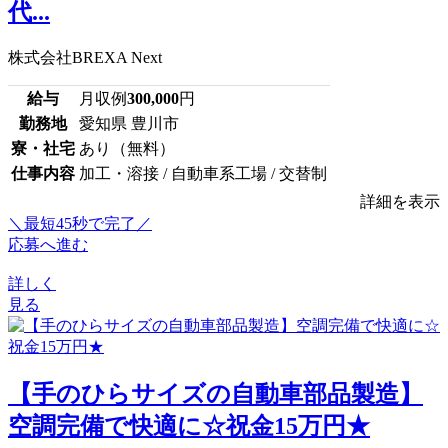
代...
株式会社BREXA Next
給与
月収例
300,000
円
勤務地
愛知県 豊川市
寮・社宅
あり（無料）
仕事内容
加工・溶接 / 自動車系工場 / 交替制
詳細を表示
＼最短45秒で完了／
応募へ進む
詳しく
見る
【手のひらサイズの自動車部品製造】
空調完備で快適に☆祝金15万円★