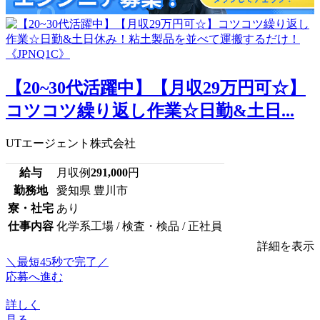
【20~30代活躍中】【月収29万円可☆】
コツコツ繰り返し作業☆日勤&土日...
UTエージェント株式会社
給与
月収例
291,000
円
勤務地
愛知県 豊川市
寮・社宅
あり
仕事内容
化学系工場 / 検査・検品 / 正社員
詳細を表示
＼最短45秒で完了／
応募へ進む
詳しく
見る