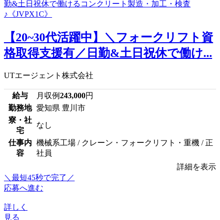
【20~30代活躍中】＼フォークリフト資
格取得支援有／日勤&土日祝休で働け...
UTエージェント株式会社
給与
月収例
243,000
円
勤務地
愛知県 豊川市
寮・社
なし
宅
仕事内
機械系工場 / クレーン・フォークリフト・重機 / 正
容
社員
詳細を表示
＼最短45秒で完了／
応募へ進む
詳しく
見る