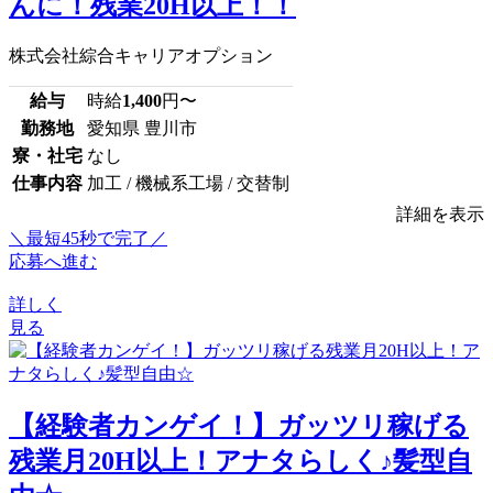
んに！残業20H以上！！
株式会社綜合キャリアオプション
給与
時給
1,400
円〜
勤務地
愛知県 豊川市
寮・社宅
なし
仕事内容
加工 / 機械系工場 / 交替制
詳細を表示
＼最短45秒で完了／
応募へ進む
詳しく
見る
【経験者カンゲイ！】ガッツリ稼げる
残業月20H以上！アナタらしく♪髪型自