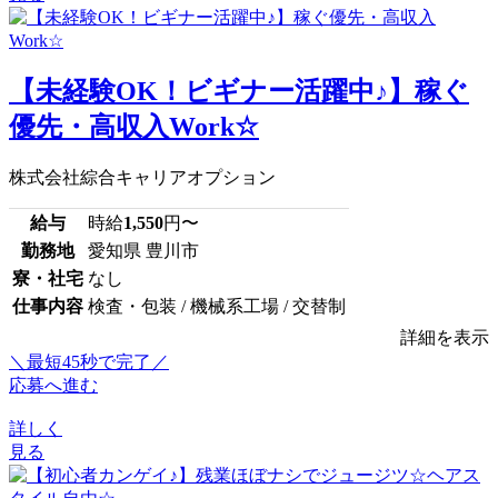
【未経験OK！ビギナー活躍中♪】稼ぐ
優先・高収入Work☆
株式会社綜合キャリアオプション
給与
時給
1,550
円〜
勤務地
愛知県 豊川市
寮・社宅
なし
仕事内容
検査・包装 / 機械系工場 / 交替制
詳細を表示
＼最短45秒で完了／
応募へ進む
詳しく
見る