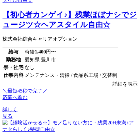
【初心者カンゲイ♪】残業ほぼナシでジ
ュージツ☆ヘアスタイル自由☆
株式会社綜合キャリアオプション
給与
時給
1,400
円〜
勤務地
愛知県 豊川市
寮・社宅
なし
仕事内容
メンテナンス・清掃 / 食品系工場 / 交替制
詳細を表示
＼最短45秒で完了／
応募へ進む
詳しく
見る