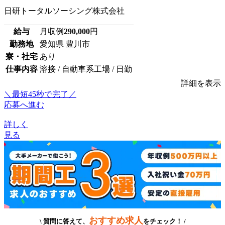
日研トータルソーシング株式会社
給与
月収例
290,000
円
勤務地
愛知県 豊川市
寮・社宅
あり
仕事内容
溶接 / 自動車系工場 / 日勤
詳細を表示
＼最短45秒で完了／
応募へ進む
詳しく
見る
おすすめ求人
\ 質問に答えて、
をチェック！ /