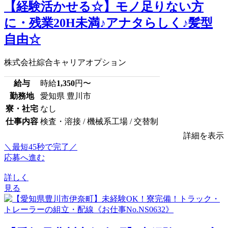
【経験活かせる☆】モノ足りない方
に・残業20H未満♪アナタらしく♪髪型
自由☆
株式会社綜合キャリアオプション
給与
時給
1,350
円〜
勤務地
愛知県 豊川市
寮・社宅
なし
仕事内容
検査・溶接 / 機械系工場 / 交替制
詳細を表示
＼最短45秒で完了／
応募へ進む
詳しく
見る