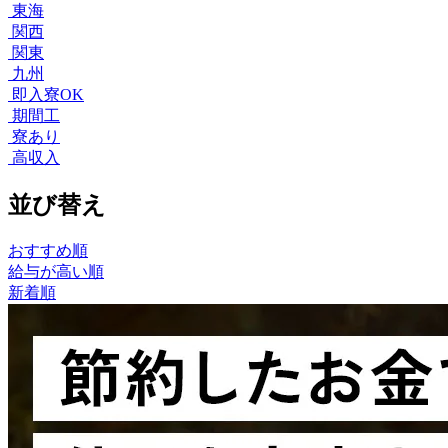
東海
関西
関東
九州
即入寮OK
期間工
寮あり
高収入
並び替え
おすすめ順
給与が高い順
新着順