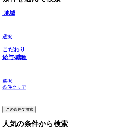
地域
選択
こだわり
給与/職種
選択
条件クリア
この条件で検索
人気の条件から検索