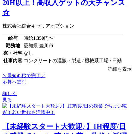
20H以上！高収入ゲットの大チャンス
☆
株式会社綜合キャリアオプション
給与
時給
1,350
円〜
勤務地
愛知県 豊川市
寮・社宅
なし
仕事内容
コンクリートの運搬・製造 / 機械系工場 / 日勤
詳細を表示
＼最短45秒で完了／
応募へ進む
詳しく
見る
【未経験スタート大歓迎♪】1H程度/日