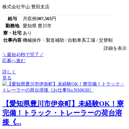
株式会社平山 豊田支店
給与
月収例
307,565
円
勤務地
愛知県 豊川市
寮・社宅
あり
仕事内容
機械操作・製造補助 / 自動車系工場 / 交替制
詳細を表示
＼最短45秒で完了／
応募へ進む
詳しく
見る
【愛知県豊川市伊奈町】未経験OK！寮
完備！トラック・トレーラーの荷台溶
接《...