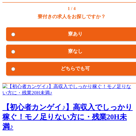
1 / 4
寮付きの求人をお探しですか？
寮あり
寮なし
どちらでも可
【初心者カンゲイ♪】高収入でしっかり
稼ぐ！モノ足りない方に・残業20H未
満♪