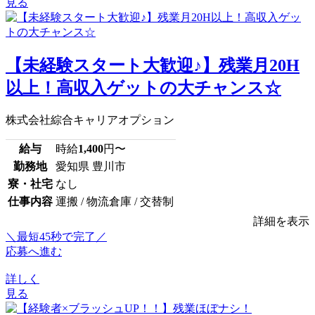
見る
【未経験スタート大歓迎♪】残業月20H
以上！高収入ゲットの大チャンス☆
株式会社綜合キャリアオプション
給与
時給
1,400
円〜
勤務地
愛知県 豊川市
寮・社宅
なし
仕事内容
運搬 / 物流倉庫 / 交替制
詳細を表示
＼最短45秒で完了／
応募へ進む
詳しく
見る