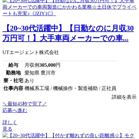
【20~30代活躍中】【日勤なのに月収30
万円可！】大手車両メーカーでの車...
UTエージェント株式会社
給与
月収例
305,000
円
勤務地
愛知県 豊川市
寮・社宅
あり
仕事内容
機械系工場 / 機械操作・製造補助 / 正社員
詳細を表示
＼最短45秒で完了／
応募へ進む
詳しく
見る