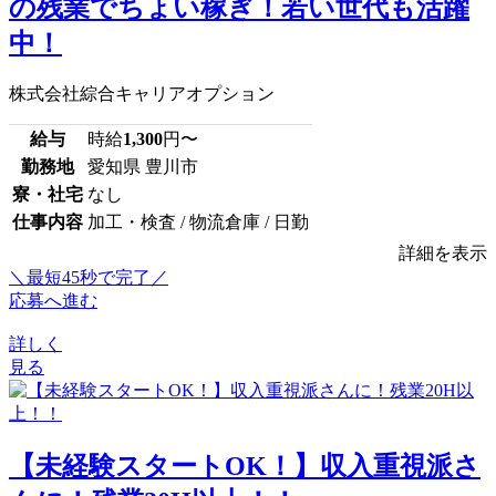
の残業でちょい稼ぎ！若い世代も活躍
中！
株式会社綜合キャリアオプション
給与
時給
1,300
円〜
勤務地
愛知県 豊川市
寮・社宅
なし
仕事内容
加工・検査 / 物流倉庫 / 日勤
詳細を表示
＼最短45秒で完了／
応募へ進む
詳しく
見る
【未経験スタートOK！】収入重視派さ