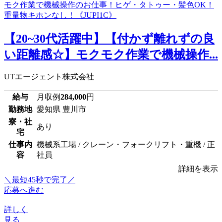
【20~30代活躍中】【付かず離れずの良
い距離感☆】モクモク作業で機械操作...
UTエージェント株式会社
給与
月収例
284,000
円
勤務地
愛知県 豊川市
寮・社
あり
宅
仕事内
機械系工場 / クレーン・フォークリフト・重機 / 正
容
社員
詳細を表示
＼最短45秒で完了／
応募へ進む
詳しく
見る