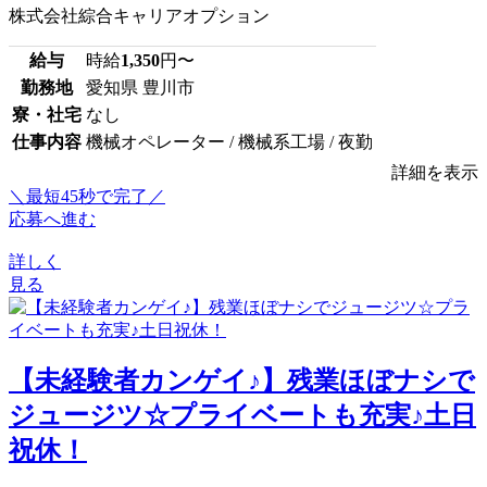
株式会社綜合キャリアオプション
給与
時給
1,350
円〜
勤務地
愛知県 豊川市
寮・社宅
なし
仕事内容
機械オペレーター / 機械系工場 / 夜勤
詳細を表示
＼最短45秒で完了／
応募へ進む
詳しく
見る
【未経験者カンゲイ♪】残業ほぼナシで
ジュージツ☆プライベートも充実♪土日
祝休！