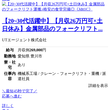
【20~30代活躍中】【月収26万円可×土
日休み】金属部品のフォークリフト...
UTエージェント株式会社
給与
月収例
269,000
円
勤務地
愛知県 豊川市
寮・社
あり
宅
仕事内
機械系工場 / クレーン・フォークリフト・重機 / 派
容
遣社員
詳細を表示
＼最短45秒で完了／
応募へ進む
詳しく