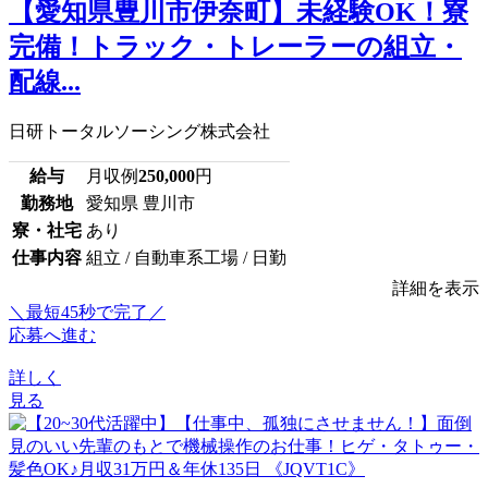
【愛知県豊川市伊奈町】未経験OK！寮
完備！トラック・トレーラーの組立・
配線...
日研トータルソーシング株式会社
給与
月収例
250,000
円
勤務地
愛知県 豊川市
寮・社宅
あり
仕事内容
組立 / 自動車系工場 / 日勤
詳細を表示
＼最短45秒で完了／
応募へ進む
詳しく
見る