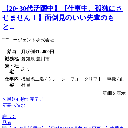
【20~30代活躍中】【仕事中、孤独にさ
せません！】面倒見のいい先輩のも
と...
UTエージェント株式会社
給与
月収例
312,000
円
勤務地
愛知県 豊川市
寮・社
あり
宅
仕事内
機械系工場 / クレーン・フォークリフト・重機 / 正
容
社員
詳細を表示
＼最短45秒で完了／
応募へ進む
詳しく
見る