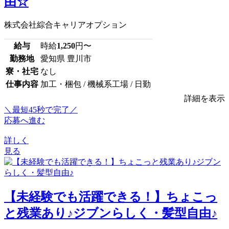
由☆
株式会社綜合キャリアオプション
給与
時給
1,250
円〜
勤務地
愛知県 豊川市
寮・社宅
なし
仕事内容
加工・梱包 / 機械系工場 / 日勤
詳細を表示
＼最短45秒で完了／
応募へ進む
詳しく
見る
【未経験でも活躍できる！】ちょこっ
と残業あり♪ジブンらしく・髪型自由♪