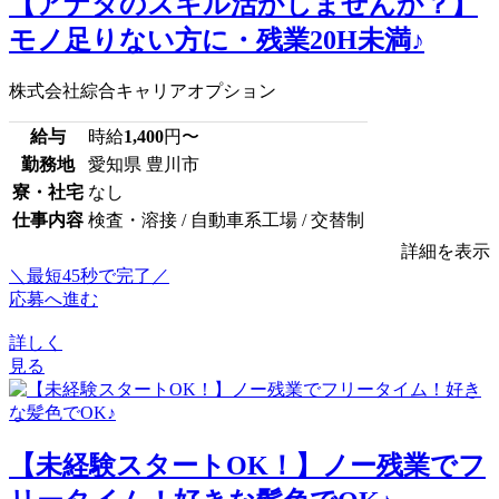
【アナタのスキル活かしませんか？】
モノ足りない方に・残業20H未満♪
株式会社綜合キャリアオプション
給与
時給
1,400
円〜
勤務地
愛知県 豊川市
寮・社宅
なし
仕事内容
検査・溶接 / 自動車系工場 / 交替制
詳細を表示
＼最短45秒で完了／
応募へ進む
詳しく
見る
【未経験スタートOK！】ノー残業でフ