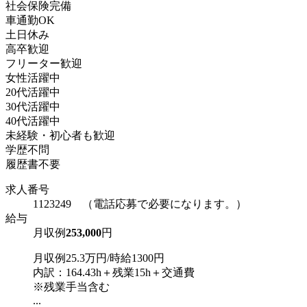
社会保険完備
車通勤OK
土日休み
高卒歓迎
フリーター歓迎
女性活躍中
20代活躍中
30代活躍中
40代活躍中
未経験・初心者も歓迎
学歴不問
履歴書不要
求人番号
1123249 （電話応募で必要になります。）
給与
月収例
253,000
円
月収例25.3万円/時給1300円
内訳：164.43h＋残業15h＋交通費
※残業手当含む
...