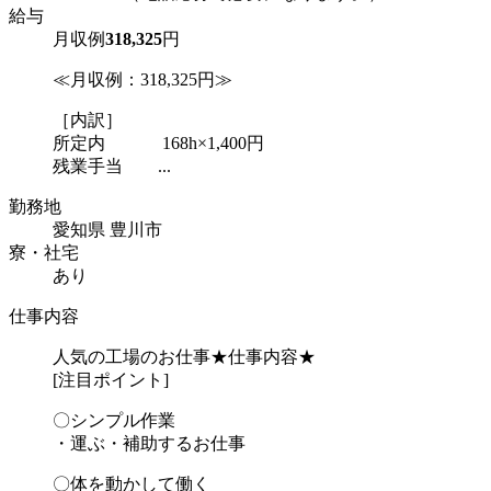
給与
月収例
318,325
円
≪月収例：318,325円≫
［内訳］
所定内 168h×1,400円
残業手当 ...
勤務地
愛知県 豊川市
寮・社宅
あり
仕事内容
人気の工場のお仕事★仕事内容★
[注目ポイント]
〇シンプル作業
・運ぶ・補助するお仕事
〇体を動かして働く