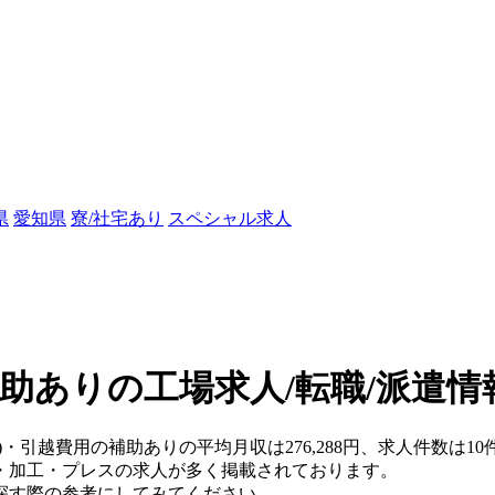
県
愛知県
寮/社宅あり
スペシャル求人
助ありの工場求人/転職/派遣情
県)・引越費用の補助ありの平均月収は276,288円、求人件数は
・加工・プレスの求人が多く掲載されております。
探す際の参考にしてみてください。