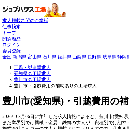
求人掲載希望の企業様
仕事検索
キープ
閲覧履歴
ログイン
会員登録
全国
新潟県
富山県
石川県
福井県
山梨県
長野県
岐阜県
静岡
工場・製造業求人
愛知県の工場求人
豊川市の工場求人
豊川市・引越費用の補助ありの工場求人
豊川市(愛知県)・引越費用の補
2026年08月06日に集計した求人情報によると、豊川市(愛知
また業界別では機械・金属・鉄鋼の求人が、職種別では組立
株式会社ニッコーの求人も掲載されておりますので、仕事を