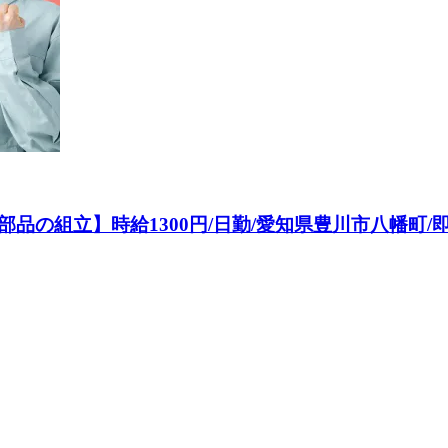
の組立】時給1300円/日勤/愛知県豊川市八幡町/即入