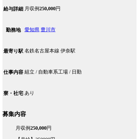
月収例
250,000
円
給与詳細
愛知県
豊川市
勤務地
名鉄名古屋本線 伊奈駅
最寄り駅
組立 / 自動車系工場 / 日勤
仕事内容
あり
寮・社宅
募集内容
月収例
250,000
円