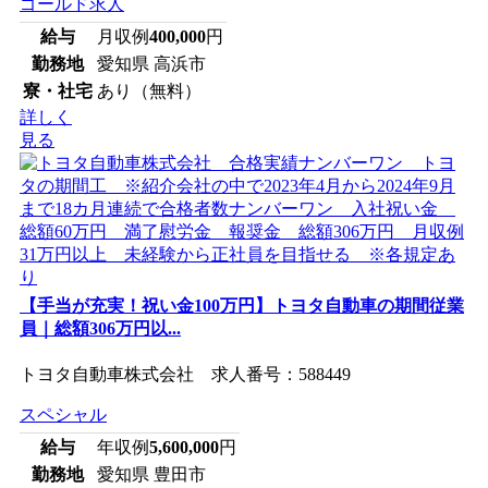
ゴールド求人
給与
月収例
400,000
円
勤務地
愛知県 高浜市
寮・社宅
あり（無料）
詳しく
見る
【手当が充実！祝い金100万円】トヨタ自動車の期間従業
員｜総額306万円以...
トヨタ自動車株式会社 求人番号：588449
スペシャル
給与
年収例
5,600,000
円
勤務地
愛知県 豊田市