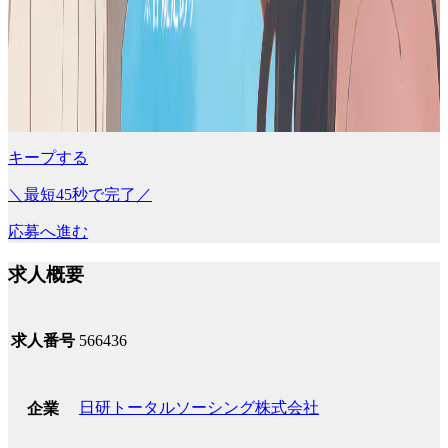
キープする
＼最短45秒で完了／
応募へ進む
求人概要
求人番号
566436
日研トータルソーシング株式会社
企業