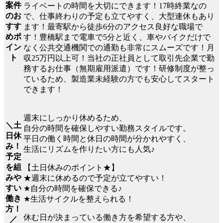
案件
ライベートの時間を大切にできます！17時終業なの
のお
で、仕事終わりの予定も立てやすく、大型連休もあり
すす
ます！最寄駅から徒歩6分のアクセス良好な職場で
めポ
す！豊橋駅まで電車で5分と近く、車やバイクだけで
イン
なく公共交通機関での通勤も非常にスムーズです！月
ト
収25万円以上可！当社の正社員として取引先企業で勤
務するお仕事（無期雇用派遣）です！研修制度が整っ
ているため、製造業未経験の方でも安心してスタート
できます！
週末にしっかり休めるため、
＼土
自分の時間を確保しやすい勤務スタイルです。
日休
平日の働く時間と休日の時間が分かれやすく、
み！
生活にリズムを作りたい方にも人気♪
予定
を組
【土日休みのポイント★】
みや
★週末に休めるので予定が立てやすい！
すい
★自分の時間を確保できる♪
働き
★生活サイクルを整えられる！
方！
休む日が決まっている働き方を希望する方や、
／