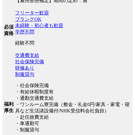
【雇用形態補足】期間の定め：無
フリーター歓迎
ブランクOK
未経験・初心者も歓迎
必須
学歴不問
資格
経験不問
交通費支給
社会保険完備
研修あり
制服貸与
・社会保険完備
・有給休暇制度有
・通勤交通費支給
福利
・ワンルーム寮完備（敷金・礼金0円/家具・家電・寝
厚生
具など生活諸設備付/NHK受信料会社負担）
・赴任旅費支給
・車通勤可
・制服貸与