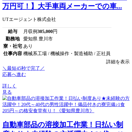
万円可！】大手車両メーカーでの車...
UTエージェント株式会社
給与
月収例
305,000
円
勤務地
愛知県 豊川市
寮・社宅
あり
仕事内容
機械系工場 / 機械操作・製造補助 / 正社員
詳細を表示
＼最短45秒で完了／
応募へ進む
詳しく
見る
自動車部品の溶接加工作業！日払い制