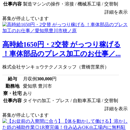
仕事内容
製造マシンの操作・溶接 / 機械系工場 / 交替制
詳細を表示
募集が停止しています
高時給1650円・2交替 がっつり稼げる
！車体部品のプレス加工のお仕事／...
株式会社サンキョウテクノスタッフ（豊橋営業所）
給与
月収例
300,000
円
勤務地
愛知県 豊川市
寮・社宅
あり
仕事内容
タイヤの加工・プレス / 自動車系工場 / 交替制
詳細を表示
募集が停止しています