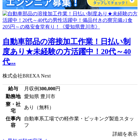
自動車部品の溶接加工作業！日払い制
度あり★未経験の方活躍中！20代～40
代...
株式会社BREXA Next
給与
月収例
300,000
円
勤務地
愛知県 豊川市
寮・社
あり（無料）
宅
仕事内
自動車系工場での軽作業・ピッキング製造スタッ
容
フ
詳細を表示