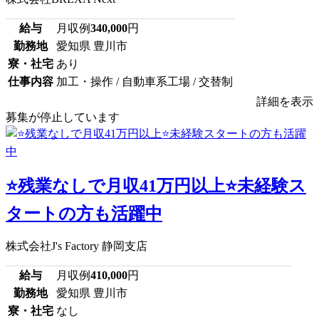
給与
月収例
340,000
円
勤務地
愛知県 豊川市
寮・社宅
あり
仕事内容
加工・操作 / 自動車系工場 / 交替制
詳細を表示
募集が停止しています
⭐残業なしで月収41万円以上⭐未経験ス
タートの方も活躍中
株式会社J's Factory 静岡支店
給与
月収例
410,000
円
勤務地
愛知県 豊川市
寮・社宅
なし