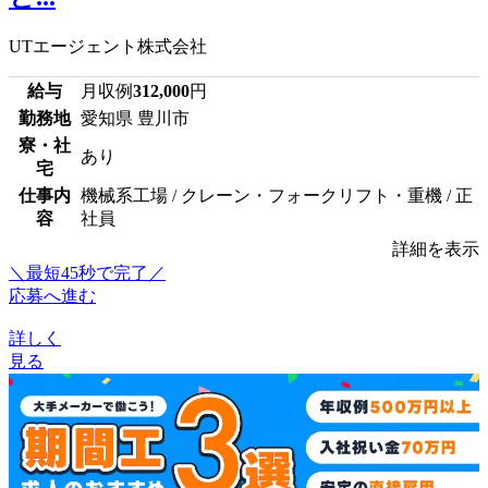
UTエージェント株式会社
給与
月収例
312,000
円
勤務地
愛知県 豊川市
寮・社
あり
宅
仕事内
機械系工場 / クレーン・フォークリフト・重機 / 正
容
社員
詳細を表示
＼最短45秒で完了／
応募へ進む
詳しく
見る