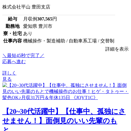
株式会社平山 豊田支店
給与
月収例
307,565
円
勤務地
愛知県 豊川市
寮・社宅
あり
仕事内容
機械操作・製造補助 / 自動車系工場 / 交替制
詳細を表示
＼最短45秒で完了／
応募へ進む
詳しく
見る
【20~30代活躍中】【仕事中、孤独にさ
せません！】面倒見のいい先輩のも
と...