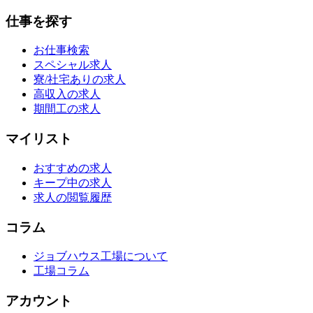
仕事を探す
お仕事検索
スペシャル求人
寮/社宅ありの求人
高収入の求人
期間工の求人
マイリスト
おすすめの求人
キープ中の求人
求人の閲覧履歴
コラム
ジョブハウス工場について
工場コラム
アカウント