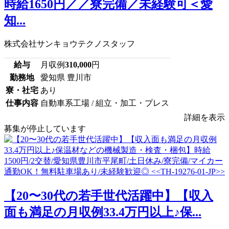
時給1650円／／寮完備／未経験可＜愛
知...
株式会社サンキョウテクノスタッフ
給与
月収例
310,000
円
勤務地
愛知県 豊川市
寮・社宅
あり
仕事内容
自動車系工場 / 組立・加工・プレス
詳細を表示
募集が停止しています
【20〜30代の若手世代活躍中】【収入
面も満足の月収例33.4万円以上♪保...