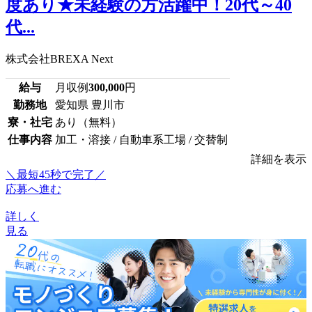
度あり★未経験の方活躍中！20代～40
代...
株式会社BREXA Next
給与
月収例
300,000
円
勤務地
愛知県 豊川市
寮・社宅
あり（無料）
仕事内容
加工・溶接 / 自動車系工場 / 交替制
詳細を表示
＼最短45秒で完了／
応募へ進む
詳しく
見る