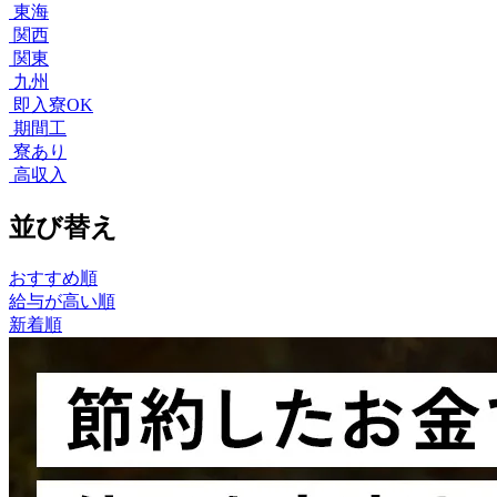
東海
関西
関東
九州
即入寮OK
期間工
寮あり
高収入
並び替え
おすすめ順
給与が高い順
新着順