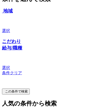
地域
選択
こだわり
給与/職種
選択
条件クリア
この条件で検索
人気の条件から検索