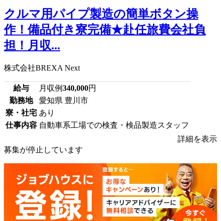
クルマ用パイプ製造の簡単ボタン操
作！備品付き寮完備★赴任旅費会社負
担！月収...
株式会社BREXA Next
給与
月収例
340,000
円
勤務地
愛知県 豊川市
寮・社宅
あり
仕事内容
自動車系工場での検査・検品製造スタッフ
詳細を表示
募集が停止しています