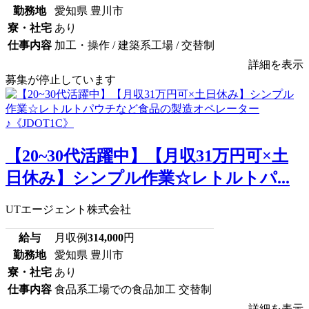
勤務地
愛知県 豊川市
寮・社宅
あり
仕事内容
加工・操作 / 建築系工場 / 交替制
詳細を表示
募集が停止しています
【20~30代活躍中】【月収31万円可×土
日休み】シンプル作業☆レトルトパ...
UTエージェント株式会社
給与
月収例
314,000
円
勤務地
愛知県 豊川市
寮・社宅
あり
仕事内容
食品系工場での食品加工 交替制
詳細を表示