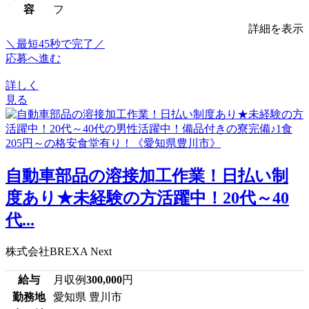
容
フ
詳細を表示
＼最短45秒で完了／
応募へ進む
詳しく
見る
自動車部品の溶接加工作業！日払い制
度あり★未経験の方活躍中！20代～40
代...
株式会社BREXA Next
給与
月収例
300,000
円
勤務地
愛知県 豊川市