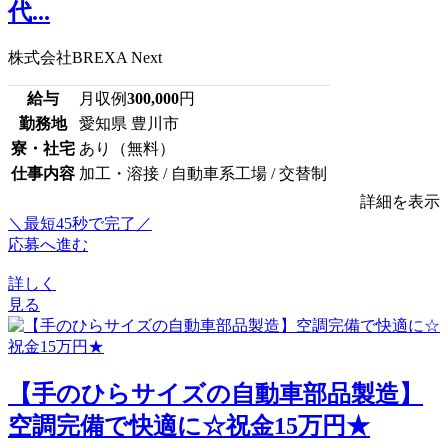
代...
株式会社BREXA Next
給与
月収例
300,000
円
勤務地
愛知県 豊川市
寮・社宅
あり（無料）
仕事内容
加工・溶接 / 自動車系工場 / 交替制
詳細を表示
＼最短45秒で完了／
応募へ進む
詳しく
見る
【手のひらサイズの自動車部品製造】
空調完備で快適に☆祝金15万円★