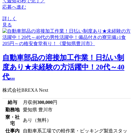
＼最短45秒で完了／
応募へ進む
詳しく
見る
自動車部品の溶接加工作業！日払い制
度あり★未経験の方活躍中！20代～40
代...
株式会社BREXA Next
給与
月収例
300,000
円
勤務地
愛知県 豊川市
寮・社
あり（無料）
宅
仕事内
自動車系工場での軽作業・ピッキング製造スタッ