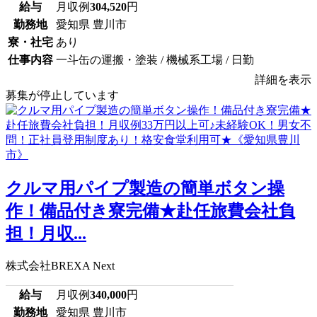
給与
月収例
304,520
円
勤務地
愛知県 豊川市
寮・社宅
あり
仕事内容
一斗缶の運搬・塗装 / 機械系工場 / 日勤
詳細を表示
募集が停止しています
クルマ用パイプ製造の簡単ボタン操
作！備品付き寮完備★赴任旅費会社負
担！月収...
株式会社BREXA Next
給与
月収例
340,000
円
勤務地
愛知県 豊川市