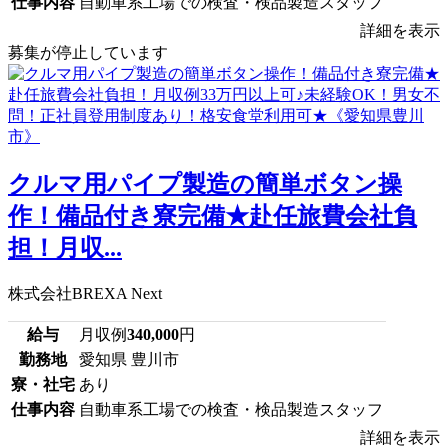
仕事内容
自動車系工場での検査・検品製造スタッフ
詳細を表示
募集が停止しています
クルマ用パイプ製造の簡単ボタン操
作！備品付き寮完備★赴任旅費会社負
担！月収...
株式会社BREXA Next
給与
月収例
340,000
円
勤務地
愛知県 豊川市
寮・社宅
あり
仕事内容
自動車系工場での検査・検品製造スタッフ
詳細を表示