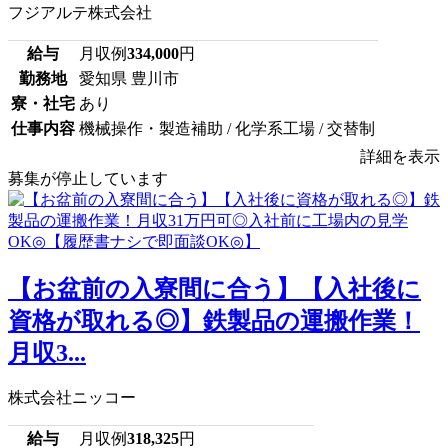
フジアルテ株式会社
給与
月収例
334,000
円
勤務地
愛知県 豊川市
寮・社宅
あり
仕事内容
機械操作・製造補助 / 化学系工場 / 交替制
詳細を表示
募集が停止しています
【お盆前の入寮間に合う】【入社後に
資格が取れる◎】鉄製品の運搬作業！
月収3...
株式会社ニッコー
給与
月収例
318,325
円