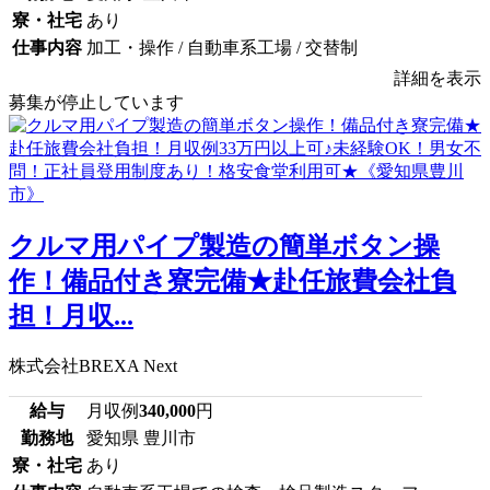
寮・社宅
あり
仕事内容
加工・操作 / 自動車系工場 / 交替制
詳細を表示
募集が停止しています
クルマ用パイプ製造の簡単ボタン操
作！備品付き寮完備★赴任旅費会社負
担！月収...
株式会社BREXA Next
給与
月収例
340,000
円
勤務地
愛知県 豊川市
寮・社宅
あり