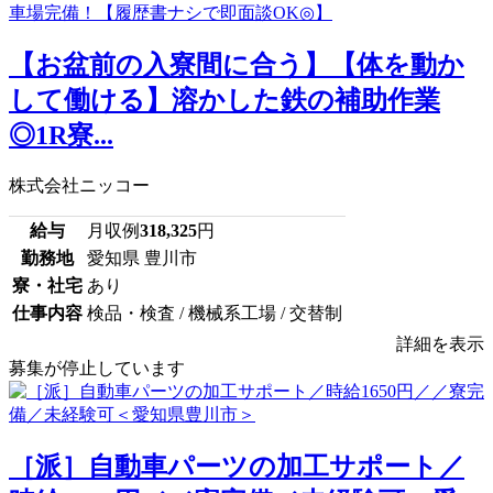
【お盆前の入寮間に合う】【体を動か
して働ける】溶かした鉄の補助作業
◎1R寮...
株式会社ニッコー
給与
月収例
318,325
円
勤務地
愛知県 豊川市
寮・社宅
あり
仕事内容
検品・検査 / 機械系工場 / 交替制
詳細を表示
募集が停止しています
［派］自動車パーツの加工サポート／