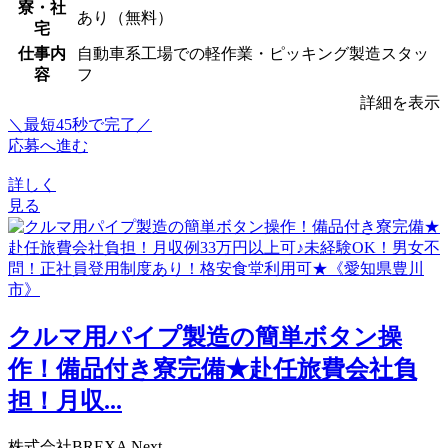
寮・社
あり（無料）
宅
仕事内
自動車系工場での軽作業・ピッキング製造スタッ
容
フ
詳細を表示
＼最短45秒で完了／
応募へ進む
詳しく
見る
クルマ用パイプ製造の簡単ボタン操
作！備品付き寮完備★赴任旅費会社負
担！月収...
株式会社BREXA Next