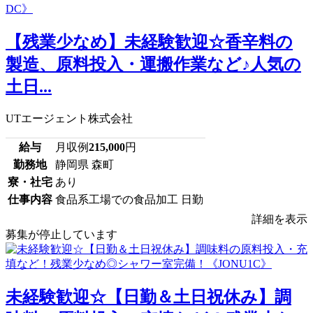
【残業少なめ】未経験歓迎☆香辛料の
製造、原料投入・運搬作業など♪人気の
土日...
UTエージェント株式会社
給与
月収例
215,000
円
勤務地
静岡県 森町
寮・社宅
あり
仕事内容
食品系工場での食品加工 日勤
詳細を表示
募集が停止しています
未経験歓迎☆【日勤＆土日祝休み】調