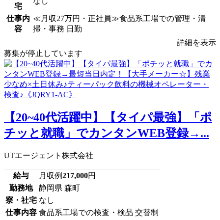
なし
宅
仕事内
≪月収27万円・正社員≫食品系工場での管理・清
容
掃・事務 日勤
詳細を表示
募集が停止しています
【20~40代活躍中】【タイパ最強】「ポ
チッと就職」でカンタンWEB登録→...
UTエージェント株式会社
給与
月収例
217,000
円
勤務地
静岡県 森町
寮・社宅
なし
仕事内容
食品系工場での検査・検品 交替制