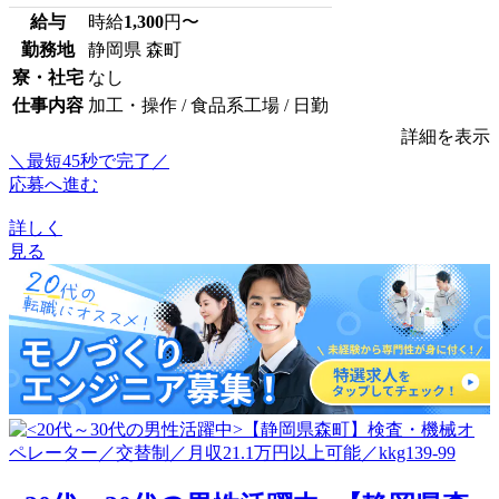
給与
時給
1,300
円〜
勤務地
静岡県 森町
寮・社宅
なし
仕事内容
加工・操作 / 食品系工場 / 日勤
詳細を表示
＼最短45秒で完了／
応募へ進む
詳しく
見る