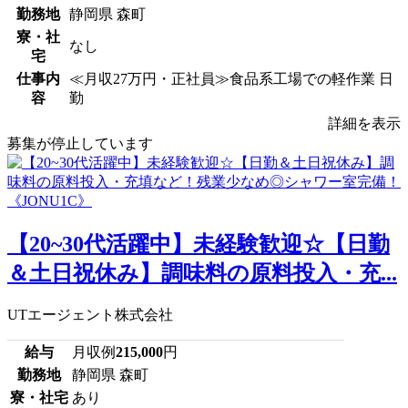
勤務地
静岡県 森町
寮・社
なし
宅
仕事内
≪月収27万円・正社員≫食品系工場での軽作業 日
容
勤
詳細を表示
募集が停止しています
【20~30代活躍中】未経験歓迎☆【日勤
＆土日祝休み】調味料の原料投入・充...
UTエージェント株式会社
給与
月収例
215,000
円
勤務地
静岡県 森町
寮・社宅
あり