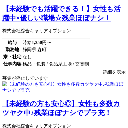
【未経験でも活躍できる！】女性も活
躍中×優しい職場☆残業ほぼナシ！
株式会社綜合キャリアオプション
給与
時給
1,350
円〜
勤務地
静岡県 森町
寮・社宅
なし
仕事内容
検品・包装 / 食品系工場 / 交替制
詳細を表示
募集が停止しています
【未経験の方も安心◎】女性も多数カ
ツヤク中♪残業ほぼナシでプラ充！
株式会社綜合キャリアオプション