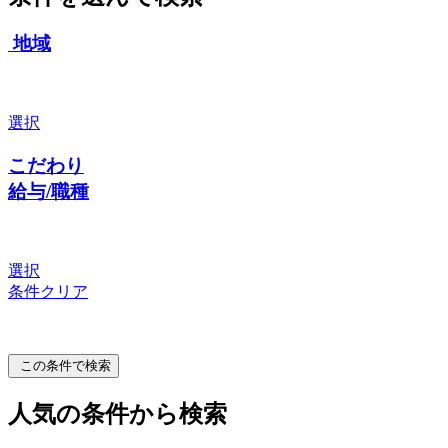
地域
選択
こだわり
給与/職種
選択
条件クリア
この条件で検索
人気の条件から検索