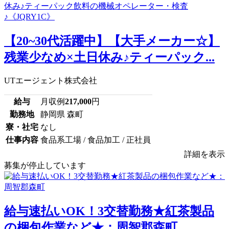
【20~30代活躍中】【大手メーカー☆】
残業少なめ×土日休み♪ティーパック...
UTエージェント株式会社
給与
月収例
217,000
円
勤務地
静岡県 森町
寮・社宅
なし
仕事内容
食品系工場 / 食品加工 / 正社員
詳細を表示
募集が停止しています
給与速払いOK！3交替勤務★紅茶製品
の梱包作業など★：周智郡森町