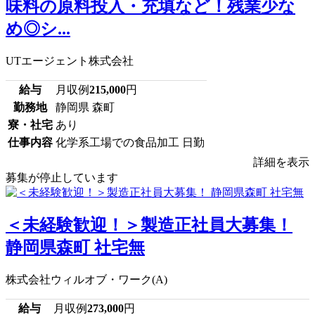
味料の原料投入・充填など！残業少な
め◎シ...
UTエージェント株式会社
給与
月収例
215,000
円
勤務地
静岡県 森町
寮・社宅
あり
仕事内容
化学系工場での食品加工 日勤
詳細を表示
募集が停止しています
＜未経験歓迎！＞製造正社員大募集！
静岡県森町 社宅無
株式会社ウィルオブ・ワーク(A)
給与
月収例
273,000
円