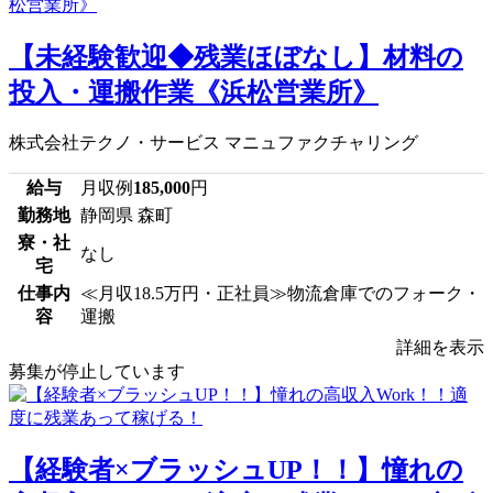
【未経験歓迎◆残業ほぼなし】材料の
投入・運搬作業《浜松営業所》
株式会社テクノ・サービス マニュファクチャリング
給与
月収例
185,000
円
勤務地
静岡県 森町
寮・社
なし
宅
仕事内
≪月収18.5万円・正社員≫物流倉庫でのフォーク・
容
運搬
詳細を表示
募集が停止しています
【経験者×ブラッシュUP！！】憧れの