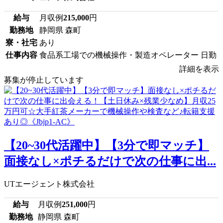
給与
月収例
215,000
円
勤務地
静岡県 森町
寮・社宅
あり
仕事内容
食品系工場での機械操作・製造オペレーター 日勤
詳細を表示
募集が停止しています
【20~30代活躍中】【3分で即マッチ】
面接なし×ポチるだけで次の仕事に出...
UTエージェント株式会社
給与
月収例
251,000
円
勤務地
静岡県 森町