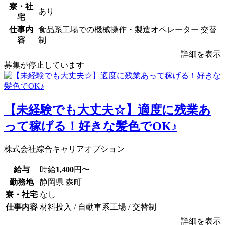
寮・社
あり
宅
仕事内
食品系工場での機械操作・製造オペレーター 交替
容
制
詳細を表示
募集が停止しています
【未経験でも大丈夫☆】適度に残業あ
って稼げる！好きな髪色でOK♪
株式会社綜合キャリアオプション
給与
時給
1,400
円〜
勤務地
静岡県 森町
寮・社宅
なし
仕事内容
材料投入 / 自動車系工場 / 交替制
詳細を表示