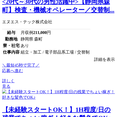
<20代～30代の男性活躍中>【静岡県森
町】検査・機械オペレーター／交替制...
エヌエス・テック株式会社
給与
月収例
211,000
円
勤務地
静岡県 森町
寮・社宅
あり
仕事内容
組立・加工 / 電子部品系工場 / 交替制
詳細を表示
＼最短45秒で完了／
応募へ進む
詳しく
見る
【未経験スタートOK！】1H程度/日の