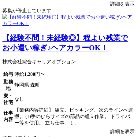
詳細を表示
募集が停止しています
【経験不問！未経験◎】程よい残業で
お小遣い稼ぎ♪ヘアカラーOK！
株式会社綜合キャリアオプション
給与
時給
1,200
円〜
勤務
静岡県 森町
地
寮・
なし
社宅
【業務内容詳細】 組立、ピッキング、次のラインへ運
仕事
搬。 (1)手のひらサイズの部品の組立作業。 ドライバ
内容
ー等を使用。 立ち仕事。 (...
詳細を表示