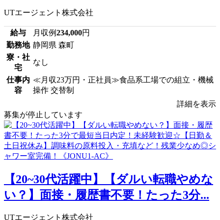
UTエージェント株式会社
給与
月収例
234,000
円
勤務地
静岡県 森町
寮・社
なし
宅
仕事内
≪月収23万円・正社員≫食品系工場での組立・機械
容
操作 交替制
詳細を表示
募集が停止しています
【20~30代活躍中】【ダルい転職やめな
い？】面接・履歴書不要！たった3分...
UTエージェント株式会社