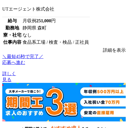
UTエージェント株式会社
給与
月収例
251,000
円
勤務地
静岡県 森町
寮・社宅
なし
仕事内容
食品系工場 / 検査・検品 / 正社員
詳細を表示
＼最短45秒で完了／
応募へ進む
詳しく
見る