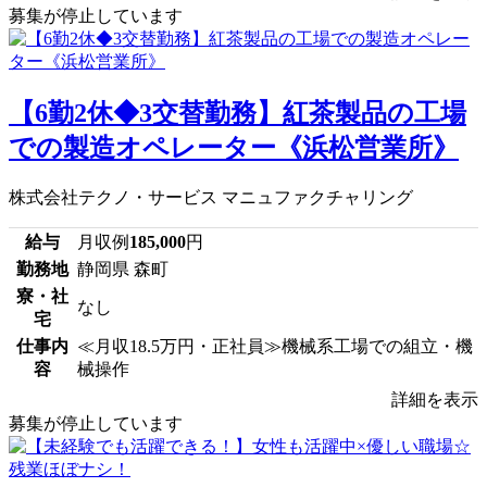
募集が停止しています
【6勤2休◆3交替勤務】紅茶製品の工場
での製造オペレーター《浜松営業所》
株式会社テクノ・サービス マニュファクチャリング
給与
月収例
185,000
円
勤務地
静岡県 森町
寮・社
なし
宅
仕事内
≪月収18.5万円・正社員≫機械系工場での組立・機
容
械操作
詳細を表示
募集が停止しています