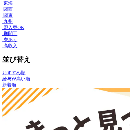
東海
関西
関東
九州
即入寮OK
期間工
寮あり
高収入
並び替え
おすすめ順
給与が高い順
新着順