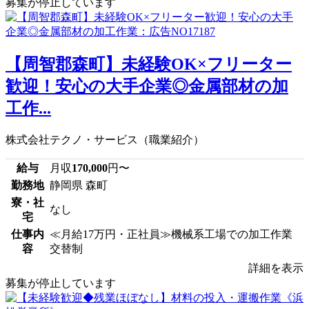
募集が停止しています
【周智郡森町】未経験OK×フリーター
歓迎！安心の大手企業◎金属部材の加
工作...
株式会社テクノ・サービス（職業紹介）
給与
月収
170,000
円〜
勤務地
静岡県 森町
寮・社
なし
宅
仕事内
≪月給17万円・正社員≫機械系工場での加工作業
容
交替制
詳細を表示
募集が停止しています