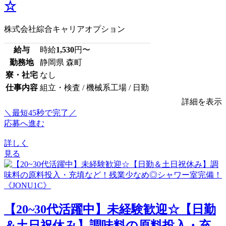
☆
株式会社綜合キャリアオプション
給与
時給
1,530
円〜
勤務地
静岡県 森町
寮・社宅
なし
仕事内容
組立・検査 / 機械系工場 / 日勤
詳細を表示
＼最短45秒で完了／
応募へ進む
詳しく
見る
【20~30代活躍中】未経験歓迎☆【日勤
＆土日祝休み】調味料の原料投入・充...