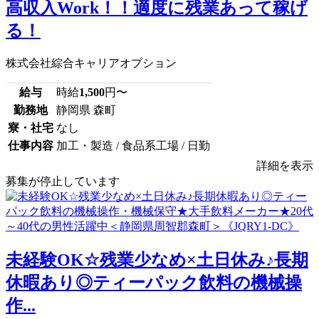
高収入Work！！適度に残業あって稼げ
る！
株式会社綜合キャリアオプション
給与
時給
1,500
円〜
勤務地
静岡県 森町
寮・社宅
なし
仕事内容
加工・製造 / 食品系工場 / 日勤
詳細を表示
募集が停止しています
未経験OK☆残業少なめ×土日休み♪長期
休暇あり◎ティーパック飲料の機械操
作...