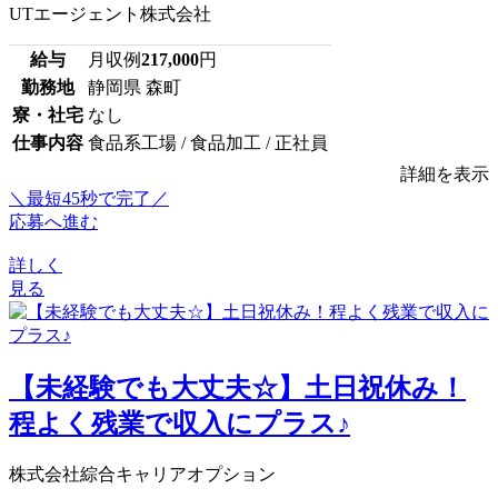
UTエージェント株式会社
給与
月収例
217,000
円
勤務地
静岡県 森町
寮・社宅
なし
仕事内容
食品系工場 / 食品加工 / 正社員
詳細を表示
＼最短45秒で完了／
応募へ進む
詳しく
見る
【未経験でも大丈夫☆】土日祝休み！
程よく残業で収入にプラス♪
株式会社綜合キャリアオプション