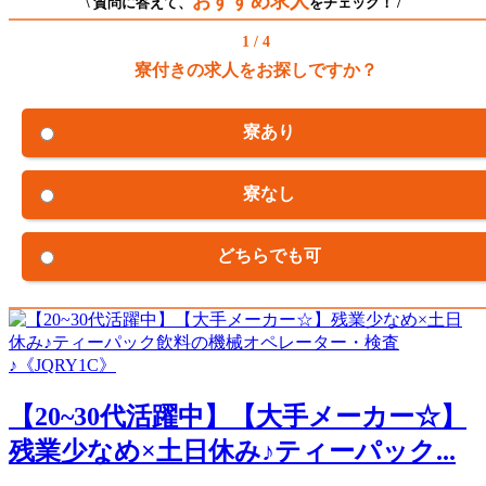
おすすめ求人
\ 質問に答えて、
をチェック！ /
1 / 4
寮付きの求人をお探しですか？
寮あり
寮なし
どちらでも可
【20~30代活躍中】【大手メーカー☆】
残業少なめ×土日休み♪ティーパック...