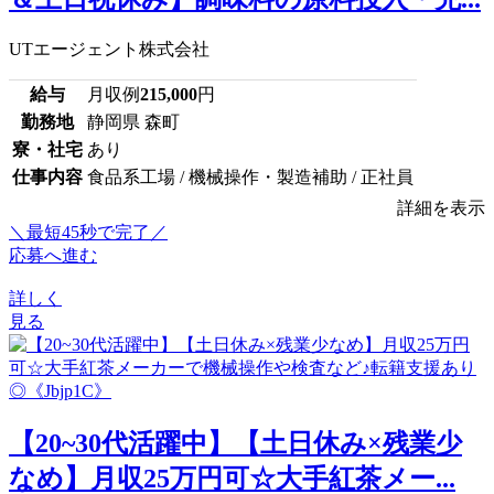
UTエージェント株式会社
給与
月収例
215,000
円
勤務地
静岡県 森町
寮・社宅
あり
仕事内容
食品系工場 / 機械操作・製造補助 / 正社員
詳細を表示
＼最短45秒で完了／
応募へ進む
詳しく
見る
【20~30代活躍中】【土日休み×残業少
なめ】月収25万円可☆大手紅茶メー...